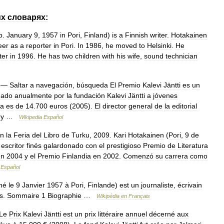
их
словарях:
b
.
January
9
,
1957
in
Pori
,
Finland
)
is
a
Finnish
writer
.
Hotakainen
eer
as
a
reporter
in
Pori
.
In
1986
,
he
moved
to
Helsinki
.
He
ter
in
1996
.
He
has
two
children
with
his
wife
,
sound
technician
—
Saltar
a
navegación
,
búsqueda
El
Premio
Kalevi
Jäntti
es
un
gado
anualmente
por
la
fundación
Kalevi
Jäntti
a
jóvenes
ía
es
de
14
.
700
euros
(
2005
).
El
director
general
de
la
editorial
y
…
Wikipedia
Español
n
la
Feria
del
Libro
de
Turku
,
2009
.
Kari
Hotakainen
(
Pori
,
9
de
escritor
finés
galardonado
con
el
prestigioso
Premio
de
Literatura
en
2004
y
el
Premio
Finlandia
en
2002
.
Comenzó
su
carrera
como
Español
né
le
9
Janvier
1957
à
Pori
,
Finlande
)
est
un
journaliste
,
écrivain
s
.
Sommaire
1
Biographie
…
Wikipédia
en
Français
Le
Prix
Kalevi
Jäntti
est
un
prix
littéraire
annuel
décerné
aux