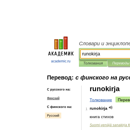
Словари и энциклоп
academic.ru
Толкования
Переводы
Перевод:
с финского на рус
runokirja
С русского на:
Финский
Толкование
Перев
С финского на:
runokirja
1
Русский
книга
стихов
Suomi
-
venäjä
sanakirja
K