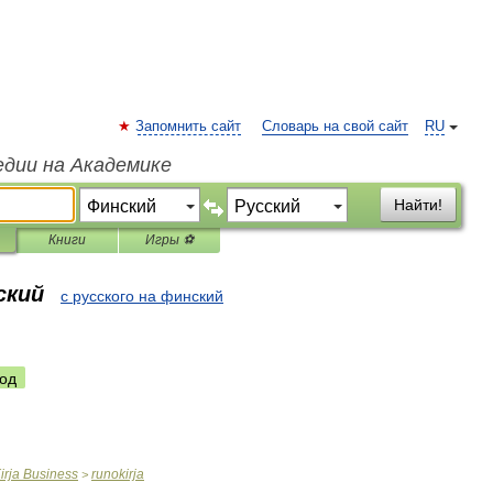
Запомнить сайт
Словарь на свой сайт
RU
едии на Академике
Найти!
Книги
Игры ⚽
ский
с русского на финский
од
irja
Business
runokirja
>