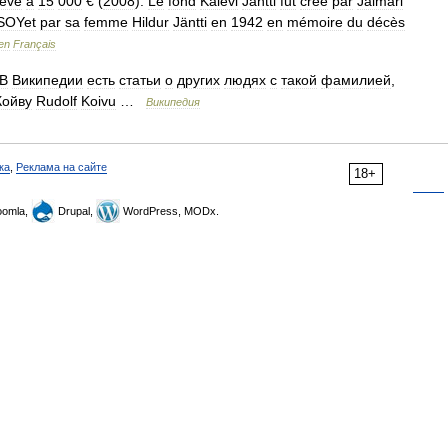
lève
à
15
000
€ (
2008
).
Le
fond
Kalevi
Jäntti
fut
crée
par
Jalmari
SOYet
par
sa
femme
Hildur
Jäntti
en
1942
en
mémoire
du
décès
en
Français
В
Википедии
есть
статьи
о
других
людях
с
такой
фамилией
,
Койву
Rudolf
Koivu
…
Википедия
ка
,
Реклама на сайте
18+
omla,
Drupal,
WordPress, MODx.