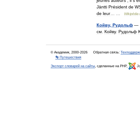
jeunes
auteurs
,
il
s
é
Jäntti
Président
de
W
de
leur
… …
Wikipédia
Койву
,
Рудольф
—
см
.
Койву
.
Рудольф
© Академик, 2000-2026
Обратная связь:
Техподдерж
👣 Путешествия
Экспорт словарей на сайты
, сделанные на PHP,
Jo