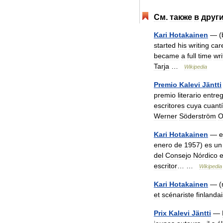
См
.
также
в
друг
Kari
Hotakainen
— (
started
his
writing
car
became
a
full
time
wri
Tarja
…
Wikipedia
Premio
Kalevi
Jäntti
premio
literario
entre
escritores
cuya
cuant
Werner
Söderström
O
Kari
Hotakainen
—
e
enero
de
1957
)
es
un
del
Consejo
Nórdico
escritor
… …
Wikipedia
Kari
Hotakainen
— (
et
scénariste
finlandai
Prix
Kalevi
Jäntti
—