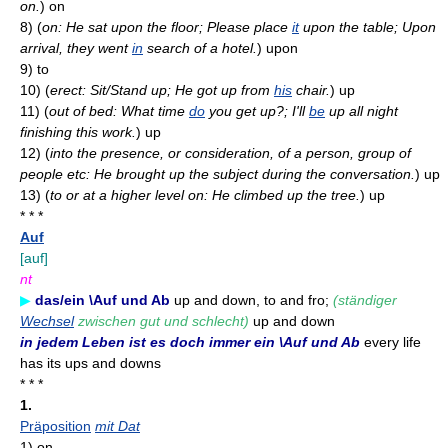
on.
)
on
8)
(
on: He sat upon the floor; Please place
it
upon the table; Upon
arrival, they went
in
search of a hotel.
)
upon
9)
to
10)
(
erect: Sit/Stand up; He got up from
his
chair.
)
up
11)
(
out of bed: What time
do
you get up?; I'll
be
up all night
finishing this work.
)
up
12)
(
into the presence, or consideration, of a person, group of
people etc: He brought up the subject during the conversation.
)
up
13)
(
to or at a higher level on: He climbed up the tree.
)
up
* * *
Auf
[auf]
nt
▶
das/ein \Auf und Ab
up and down, to and fro;
(ständiger
Wechsel
zwischen gut und schlecht)
up and down
in jedem Leben ist es doch immer ein \Auf und Ab
every life
has its ups and downs
* * *
1.
Präposition
mit Dat
1)
on