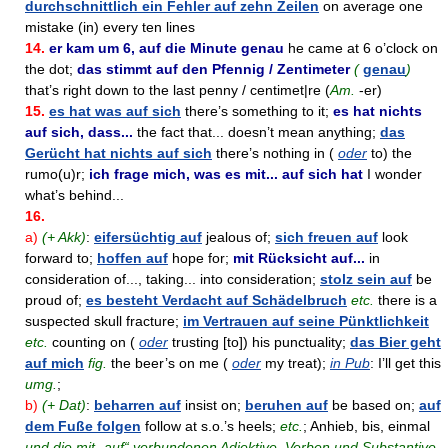
durchschnittlich ein Fehler auf zehn Zeilen
on average one
mistake (in) every ten lines
14.
er kam um 6, auf die Minute genau
he came at 6 o’clock on
the dot;
das stimmt auf den Pfennig / Zentimeter
(
genau
)
that’s right down to the last penny / centimet|re (
Am.
-er)
15.
es hat was auf sich
there’s something to it;
es hat nichts
auf sich, dass...
the fact that... doesn’t mean anything;
das
Gerücht hat nichts auf sich
there’s nothing in (
oder
to) the
rumo(u)r;
ich frage mich, was es mit... auf sich hat
I wonder
what’s behind...
16.
a)
(+ Akk)
:
eifersüchtig auf
jealous of;
sich freuen auf
look
forward to;
hoffen auf
hope for;
mit Rücksicht auf...
in
consideration of..., taking... into consideration;
stolz sein auf
be
proud of;
es besteht Verdacht auf Schädelbruch
etc.
there is a
suspected skull fracture;
im Vertrauen auf seine Pünktlichkeit
etc.
counting on (
oder
trusting [to]) his punctuality;
das Bier geht
auf mich
fig.
the beer’s on me (
oder
my treat);
in Pub
: I’ll get this
umg.
;
b)
(+ Dat)
:
beharren auf
insist on;
beruhen auf
be based on;
auf
dem Fuße folgen
follow at s.o.’s heels;
etc.
; Anhieb, bis, einmal
und die mit „auf“ verbundenen Adjektive, Verben und Substantive