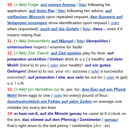
10.
(+ Akk) Folge
:
auf seinen Antrag
(
hin
)
following his
application;
auf ihren Rat
(
hin
)
following her advice;
auf
vielfachen Wunsch
upon repeated request;
den Ausweis auf
Verlangen vorzeigen
show identification upon request (
oder
when requested);
auch auf die Gefahr
(
hin
)
, dass...
even if it
means risking that...
11.
(+ Akk) (hinsichtlich)
auf Mängel
(
hin
)
überprüfen /
untersuchen
inspect / examine for faults
12.
(+ Akk) Ziel, Zweck
:
auf Zeit spielen
play for time;
auf
jemanden anstoßen / trinken
drink to s.o.(‘s health);
auf dein
Wohl!
(here’s) to you (
oder
your health)!;
auf ein gutes
Gelingen!
(here’s) to our, your
etc.
success (
oder
a successful
outcome)!;
auf jemanden / etw. aus sein
be out for (
oder
to get)
s.o. / s.th.
13.
(+ Akk) (im Verhältnis zu)
to, per, for;
drei Eier auf ein Pfund
Mehl
three eggs to one (
oder
for every) pound of flour;
durchschnittlich ein Fehler auf zehn Zeilen
on average one
mistake (in) every ten lines
14.
er kam um 6, auf die Minute genau
he came at 6 o’clock on
the dot;
das stimmt auf den Pfennig / Zentimeter
(
genau
)
that’s right down to the last penny / centimet|re (
Am.
-er)