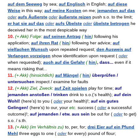
auf dem Seeweg
by sea;
auf Englisch
in English;
auf diese
Weise
in this way;
auf meine Kosten
on me;
jemanden auf das
oder
aufs Äußerste
oder
äußerste reizen
push s.o. to the limit;
er hat sie auf das
oder
aufs Übelste
oder
übelste betrogen
he
deceived her in the most despicable way
10.
(+ Akk) Folge
:
auf seinen Antrag
(
hin
)
following his
application;
auf ihren Rat
(
hin
)
following her advice;
auf
vielfachen Wunsch
upon repeated request;
den Ausweis auf
Verlangen vorzeigen
show identification upon request (
oder
when requested);
auch auf die Gefahr
(
hin
)
, dass...
even if it
means risking that...
11.
(+ Akk) (hinsichtlich)
auf Mängel
(
hin
)
überprüfen /
untersuchen
inspect / examine for faults
12.
(+ Akk) Ziel, Zweck
:
auf Zeit spielen
play for time;
auf
jemanden anstoßen / trinken
drink to s.o.(‘s health);
auf dein
Wohl!
(here’s) to you (
oder
your health)!;
auf ein gutes
Gelingen!
(here’s) to our, your
etc.
success (
oder
a successful
outcome)!;
auf jemanden / etw. aus sein
be out for (
oder
to get)
s.o. / s.th.
13.
(+ Akk) (im Verhältnis zu)
to, per, for;
drei Eier auf ein Pfund
Mehl
three eggs to one (
oder
for every) pound of flour;