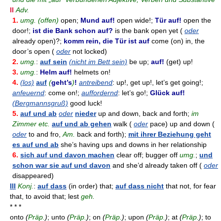
II
Adv.
1.
umg. (offen)
open;
Mund auf!
open wide!;
Tür auf!
open the
door!;
ist die Bank schon auf?
is the bank open yet (
oder
already open)?;
komm rein, die Tür ist auf
come (on) in, the
door’s open (
oder
not locked)
2.
umg.
:
auf sein
(nicht im Bett sein)
be up;
auf!
(get) up!
3.
umg.
:
Helm auf!
helmets on!
4.
(los)
auf
(
geht’s
)
!
antreibend
: up!, get up!, let’s get going!;
anfeuernd
: come on!;
auffordernd
: let’s go!;
Glück auf!
(Bergmannsgruß)
good luck!
5.
auf und ab
oder
nieder
up and down, back and forth;
im
Zimmer etc.
auf und ab gehen
walk (
oder
pace) up and down (
oder
to and fro,
Am.
back and forth);
mit ihrer Beziehung geht
es auf und ab
she’s having ups and downs in her relationship
6.
sich auf und davon machen
clear off; bugger off
umg.
;
und
schon war sie auf und davon
and she’d already taken off (
oder
disappeared)
III
Konj.
:
auf dass
(in order) that;
auf dass nicht
that not, for fear
that, to avoid that; lest
geh.
* * *
onto
(
Präp.
)
; unto
(
Präp.
)
; on
(
Präp.
)
; upon
(
Präp.
)
; at
(
Präp.
)
; to