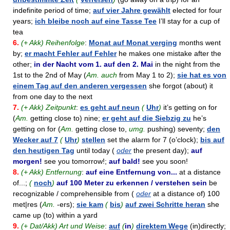
indefinite period of time;
auf vier Jahre gewählt
elected for four
years;
ich bleibe noch auf eine Tasse Tee
I’ll stay for a cup of
tea
6.
(+ Akk) Reihenfolge
:
Monat auf Monat verging
months went
by;
er macht Fehler auf Fehler
he makes one mistake after the
other;
in der Nacht vom 1. auf den 2. Mai
in the night from the
1st to the 2nd of May (
Am. auch
from May 1 to 2);
sie hat es von
einem Tag auf den anderen vergessen
she forgot (about) it
from one day to the next
7.
(+ Akk) Zeitpunkt
:
es geht auf neun
(
Uhr
)
it’s getting on for
(
Am.
getting close to) nine;
er geht auf die Siebzig zu
he’s
getting on for (
Am.
getting close to,
umg.
pushing) seventy;
den
Wecker auf 7
(
Uhr
)
stellen
set the alarm for 7 (o’clock);
bis auf
den heutigen Tag
until today (
oder
the present day);
auf
morgen!
see you tomorrow!;
auf bald!
see you soon!
8.
(+ Akk) Entfernung
:
auf eine Entfernung von...
at a distance
of...;
(
noch
)
auf 100 Meter zu erkennen / verstehen sein
be
recognizable / comprehensible from (
oder
at a distance of) 100
met|res (
Am.
-ers);
sie kam
(
bis
)
auf zwei Schritte heran
she
came up (to) within a yard
9.
(+ Dat/Akk) Art und Weise
:
auf
(
in
)
direktem Wege
(in)directly;