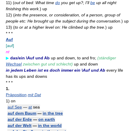
11)
(
out of bed: What time
do
you get up?; I'll
be
up all night
finishing this work.
)
up
12)
(
into the presence, or consideration, of a person, group of
people etc: He brought up the subject during the conversation.
)
up
13)
(
to or at a higher level on: He climbed up the tree.
)
up
* * *
Auf
[auf]
nt
▶
das/ein \Auf und Ab
up and down, to and fro;
(ständiger
Wechsel
zwischen gut und schlecht)
up and down
in jedem Leben ist es doch immer ein \Auf und Ab
every life
has its ups and downs
* * *
1.
Präposition
mit Dat
1)
on
auf See
—
at
sea
auf dem Baum
—
in the tree
auf der Erde
—
on earth
auf der Welt
—
in the world