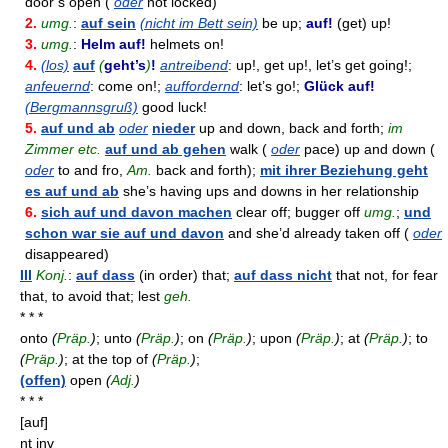
door’s open (
oder
not locked)
2.
umg.
:
auf sein
(nicht im Bett sein)
be up;
auf!
(get) up!
3.
umg.
:
Helm auf!
helmets on!
4.
(los)
auf
(
geht’s
)
!
antreibend
: up!, get up!, let’s get going!;
anfeuernd
: come on!;
auffordernd
: let’s go!;
Glück auf!
(Bergmannsgruß)
good luck!
5.
auf und ab
oder
nieder
up and down, back and forth;
im
Zimmer etc.
auf und ab gehen
walk (
oder
pace) up and down (
oder
to and fro,
Am.
back and forth);
mit ihrer Beziehung geht
es auf und ab
she’s having ups and downs in her relationship
6.
sich auf und davon machen
clear off; bugger off
umg.
;
und
schon war sie auf und davon
and she’d already taken off (
oder
disappeared)
III
Konj.
:
auf dass
(in order) that;
auf dass nicht
that not, for fear
that, to avoid that; lest
geh.
* * *
onto
(
Präp.
)
; unto
(
Präp.
)
; on
(
Präp.
)
; upon
(
Präp.
)
; at
(
Präp.
)
; to
(
Präp.
)
; at the top of
(
Präp.
)
;
(offen)
open
(
Adj.
)
* * *
[auf]
nt
inv