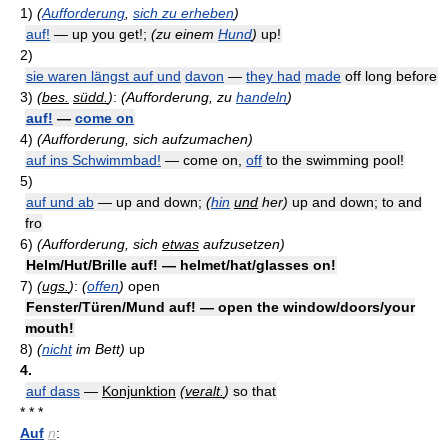
1)
(
Aufforderung
,
sich zu erheben
)
auf!
— up you get!;
(zu einem
Hund
)
up!
2)
sie waren längst auf und
davon
—
they had
made
off long before
3)
(
bes.
südd.
)
:
(Aufforderung, zu
handeln
)
auf!
—
come on
4)
(Aufforderung, sich aufzumachen)
auf ins Schwimmbad!
— come on,
off
to the swimming pool!
5)
auf und ab
— up and down;
(
hin
und
her)
up and down; to and
fro
6)
(Aufforderung, sich
etwas
aufzusetzen)
Helm/Hut/Brille auf! — helmet/hat/glasses on!
7)
(
ugs.
)
:
(
offen
)
open
Fenster/Türen/Mund auf! — open the window/doors/your
mouth!
8)
(
nicht
im Bett)
up
4.
auf dass
—
Konjunktion
(
veralt.
)
so that
* * *
Auf
n
: