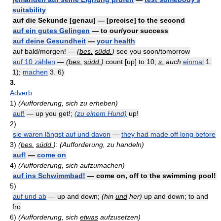
suitability
auf die Sekunde [genau] — [precise] to the second
auf ein gutes Gelingen
— to our/your success
auf deine Gesundheit
—
your health
auf bald/morgen! —
(
bes.
südd.
)
see you soon/tomorrow
auf 10 zählen
—
(
bes.
südd.
)
count [up] to 10;
s.
auch
einmal
1.
1);
machen
3. 6)
3.
Adverb
1)
(Aufforderung, sich zu erheben)
auf!
— up you get!;
(zu einem Hund)
up!
2)
sie waren längst auf und davon
—
they had made off long before
3)
(
bes.
südd.
)
:
(Aufforderung, zu handeln)
auf!
—
come on
4)
(Aufforderung, sich aufzumachen)
auf ins Schwimmbad!
— come on, off to the swimming pool!
5)
auf und ab
— up and down;
(hin
und
her)
up and down; to and
fro
6)
(Aufforderung, sich
etwas
aufzusetzen)