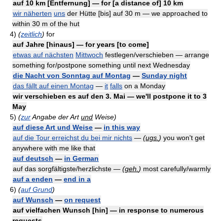
auf 10 km [Entfernung] — for [a distance of] 10 km
wir näherten
uns
der Hütte [bis] auf 30 m — we approached to
within 30 m of the hut
4)
(
zeitlich
)
for
auf Jahre [hinaus] — for years [to come]
etwas auf nächsten
Mittwoch
festlegen/verschieben — arrange
something for/postpone something until next Wednesday
die Nacht von Sonntag auf Montag
—
Sunday night
das fällt auf einen Montag
—
it
falls
on a Monday
wir verschieben es auf den 3. Mai — we'll postpone it to 3
May
5)
(
zur
Angabe der Art
und
Weise)
auf diese Art und Weise
—
in this way
auf die Tour erreichst du bei mir nichts
—
(
ugs.
)
you won't get
anywhere with me like that
auf deutsch
—
in German
auf das sorgfältigste/herzlichste —
(
geh.
)
most carefully/warmly
auf a enden
—
end in a
6)
(
auf Grund
)
auf Wunsch
—
on request
auf vielfachen Wunsch [hin] — in response to numerous
requests