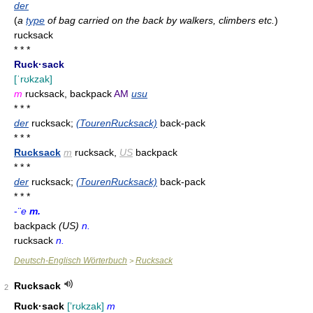
der
(
a
type
of bag carried on the back by walkers, climbers etc.
)
rucksack
* * *
Ruck·sack
[ˈrʊkzak]
m
rucksack, backpack
AM
usu
* * *
der
rucksack;
(TourenRucksack)
back-pack
* * *
Rucksack
m
rucksack,
US
backpack
* * *
der
rucksack;
(TourenRucksack)
back-pack
* * *
-
¨e
m.
backpack
(US)
n.
rucksack
n.
Deutsch-Englisch Wörterbuch
Rucksack
>
Rucksack
2
Ruck·sack
[ʼrʊkzak]
m