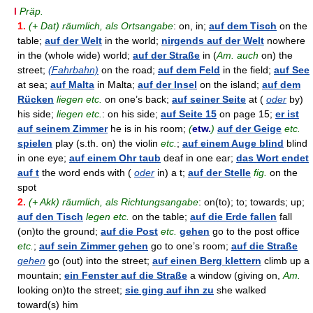
I
Präp.
1.
(+ Dat) räumlich, als Ortsangabe
: on, in;
auf dem Tisch
on the
table;
auf der Welt
in the world;
nirgends auf der Welt
nowhere
in the (whole wide) world;
auf der Straße
in (
Am. auch
on) the
street;
(Fahrbahn)
on the road;
auf dem Feld
in the field;
auf See
at sea;
auf Malta
in Malta;
auf der Insel
on the island;
auf dem
Rücken
liegen etc.
on one’s back;
auf seiner Seite
at (
oder
by)
his side;
liegen etc.
: on his side;
auf Seite 15
on page 15;
er ist
auf seinem Zimmer
he is in his room;
(
etw.
)
auf der Geige
etc.
spielen
play (s.th. on) the violin
etc.
;
auf einem Auge blind
blind
in one eye;
auf einem Ohr taub
deaf in one ear;
das Wort endet
auf t
the word ends with (
oder
in) a t;
auf der Stelle
fig.
on the
spot
2.
(+ Akk) räumlich, als Richtungsangabe
: on(to); to; towards; up;
auf den Tisch
legen etc.
on the table;
auf die Erde fallen
fall
(on)to the ground;
auf die Post
etc.
gehen
go to the post office
etc.
;
auf sein Zimmer gehen
go to one’s room;
auf die Straße
gehen
go (out) into the street;
auf einen Berg klettern
climb up a
mountain;
ein Fenster auf die Straße
a window (giving on,
Am.
looking on)to the street;
sie ging auf ihn zu
she walked
toward(s) him