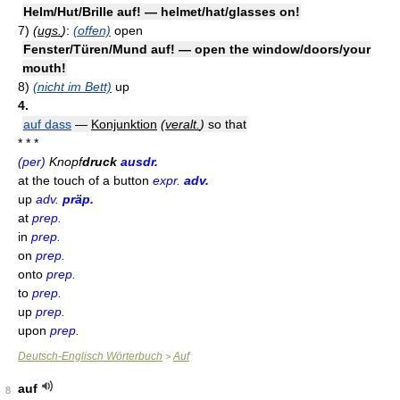
Helm/Hut/Brille auf! — helmet/hat/glasses on!
7)
(
ugs.
)
:
(offen)
open
Fenster/Türen/Mund auf! — open the window/doors/your
mouth!
8)
(nicht im Bett)
up
4.
auf dass
—
Konjunktion
(
veralt.
)
so that
* * *
(per)
Knopf
druck
ausdr.
at the touch of a button
expr.
adv.
up
adv.
präp.
at
prep.
in
prep.
on
prep.
onto
prep.
to
prep.
up
prep.
upon
prep.
Deutsch-Englisch Wörterbuch
Auf
>
auf
8