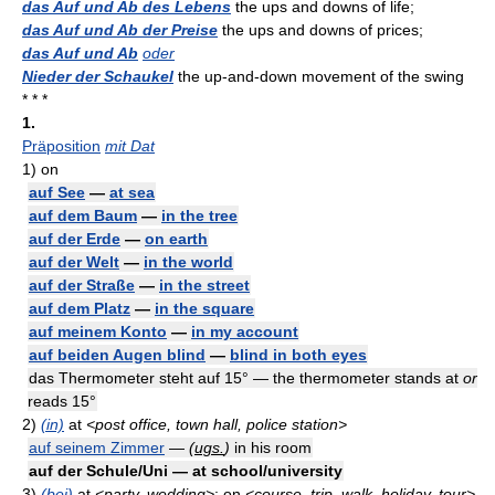
das Auf und Ab des Lebens
the ups and downs of life;
das Auf und Ab der Preise
the ups and downs of prices;
das Auf und Ab
oder
Nieder der Schaukel
the up-and-down movement of the swing
* * *
1.
Präposition
mit Dat
1)
on
auf See
—
at sea
auf dem Baum
—
in the tree
auf der Erde
—
on earth
auf der Welt
—
in the world
auf der Straße
—
in the street
auf dem Platz
—
in the square
auf meinem Konto
—
in my account
auf beiden Augen blind
—
blind in both eyes
das Thermometer steht auf 15° — the thermometer stands at
or
reads 15°
2)
(in)
at
<post office, town hall, police station>
auf seinem Zimmer
—
(
ugs.
)
in his room
auf der Schule/Uni — at school/university
3)
(bei)
at
<party, wedding>
; on
<course, trip, walk, holiday, tour>