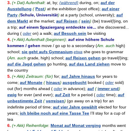
3.
(+ Dat) Aufenthalt
: at, by;
(während)
during, on;
auf der
Ausstellung
(
Post
)
at the exhibition (post office);
auf einer
Party
(
Schule, Universität
)
at a party (school, university);
auf
dem Markt
at the market;
auf Reisen
(
sein
)
(be) travel(l)ing, on
a trip;
auf einem Spaziergang entdeckte sie...
she discovered...
during (
oder
on) a walk;
auf Besuch sein
be visiting
4.
(+ Akk) Aufenthalt (beginnen)
:
auf eine höhere Schule
kommen / gehen
move / go up to a secondary (
Am. auch
high)
school;
sie geht aufs Gymnasium
etwa
she goes to grammar
(
Am. auch
grade, high) school;
auf Reisen gehen
go travel(l)ing;
auf die Jagd gehen
go hunting,
auf das Land ziehen
move to
the country
5.
(+ Akk) Zeitraum: (für)
for;
auf Jahre hinaus
for years to
come;
auf Monate
(
hinaus
)
ausgebucht
booked (
oder
sold)
out (for) months ahead (
oder
in advance);
auf
(
immer und
)
ewig
for ever (and ever);
auf Zeit
for a period (
oder
time);
auf
unbestimmte Zeit
(
verreisen
)
(go away on a trip) for an
indefinite period of time;
auf vier Jahre gewählt
elected for four
years;
ich bleibe noch auf eine Tasse Tee
I’ll stay for a cup of
tea
6.
(+ Akk) Reihenfolge
:
Monat auf Monat verging
months went