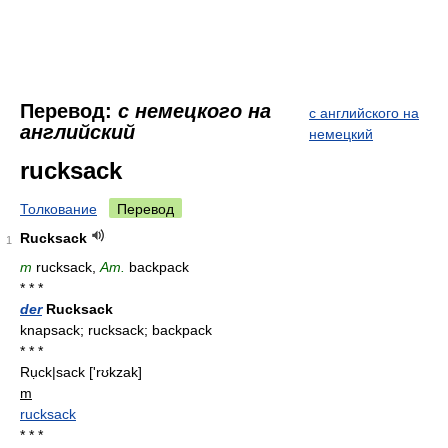
Перевод:
с немецкого на
с английского на
английский
немецкий
rucksack
Толкование
Перевод
Rucksack
1
m
rucksack,
Am.
backpack
* * *
der
Rucksack
knapsack; rucksack; backpack
* * *
Rụck|sack
['rʊkzak]
m
rucksack
* * *