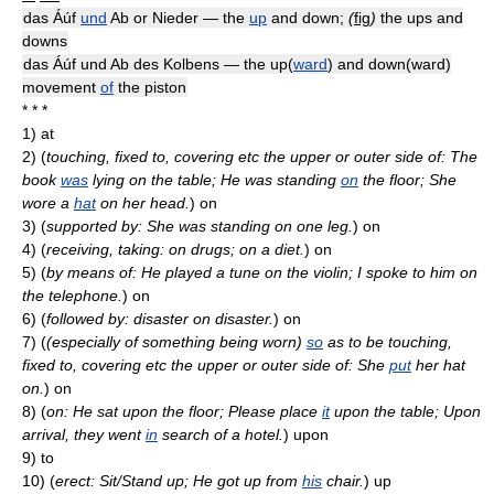
das Áúf
und
Ab or Nieder — the
up
and down;
(
fig
)
the ups and
downs
das Áúf und Ab des Kolbens — the up(
ward
) and down(ward)
movement
of
the piston
* * *
1)
at
2)
(
touching, fixed to, covering etc the upper or outer side of: The
book
was
lying on the table; He was standing
on
the floor; She
wore a
hat
on her head.
)
on
3)
(
supported by: She was standing on one leg.
)
on
4)
(
receiving, taking: on drugs; on a diet.
)
on
5)
(
by means of: He played a tune on the violin; I spoke to him on
the telephone.
)
on
6)
(
followed by: disaster on disaster.
)
on
7)
(
(especially of something being worn)
so
as to be touching,
fixed to, covering etc the upper or outer side of: She
put
her hat
on.
)
on
8)
(
on: He sat upon the floor; Please place
it
upon the table; Upon
arrival, they went
in
search of a hotel.
)
upon
9)
to
10)
(
erect: Sit/Stand up; He got up from
his
chair.
)
up