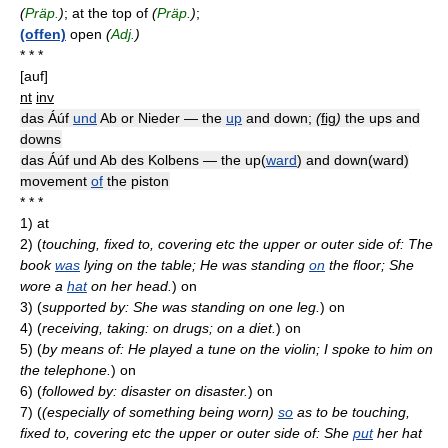
(
Präp.
)
; at the top of
(
Präp.
)
;
(offen)
open
(
Adj.
)
* * *
[auf]
nt
inv
das Áúf
und
Ab or Nieder — the
up
and down;
(
fig
)
the ups and
downs
das Áúf und Ab des Kolbens — the up(
ward
) and down(ward)
movement
of
the piston
* * *
1)
at
2)
(
touching, fixed to, covering etc the upper or outer side of: The
book
was
lying on the table; He was standing
on
the floor; She
wore a
hat
on her head.
)
on
3)
(
supported by: She was standing on one leg.
)
on
4)
(
receiving, taking: on drugs; on a diet.
)
on
5)
(
by means of: He played a tune on the violin; I spoke to him on
the telephone.
)
on
6)
(
followed by: disaster on disaster.
)
on
7)
(
(especially of something being worn)
so
as to be touching,
fixed to, covering etc the upper or outer side of: She
put
her hat