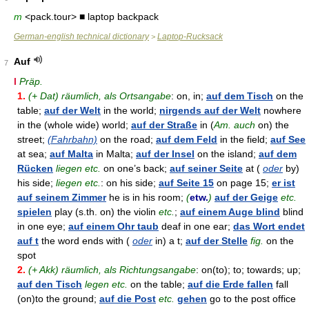
m
<pack.tour> ■ laptop backpack
German-english technical dictionary
Laptop-Rucksack
>
Auf
7
I
Präp.
1.
(+ Dat) räumlich, als Ortsangabe
: on, in;
auf dem Tisch
on the
table;
auf der Welt
in the world;
nirgends auf der Welt
nowhere
in the (whole wide) world;
auf der Straße
in (
Am. auch
on) the
street;
(Fahrbahn)
on the road;
auf dem Feld
in the field;
auf See
at sea;
auf Malta
in Malta;
auf der Insel
on the island;
auf dem
Rücken
liegen etc.
on one’s back;
auf seiner Seite
at (
oder
by)
his side;
liegen etc.
: on his side;
auf Seite 15
on page 15;
er ist
auf seinem Zimmer
he is in his room;
(
etw.
)
auf der Geige
etc.
spielen
play (s.th. on) the violin
etc.
;
auf einem Auge blind
blind
in one eye;
auf einem Ohr taub
deaf in one ear;
das Wort endet
auf t
the word ends with (
oder
in) a t;
auf der Stelle
fig.
on the
spot
2.
(+ Akk) räumlich, als Richtungsangabe
: on(to); to; towards; up;
auf den Tisch
legen etc.
on the table;
auf die Erde fallen
fall
(on)to the ground;
auf die Post
etc.
gehen
go to the post office