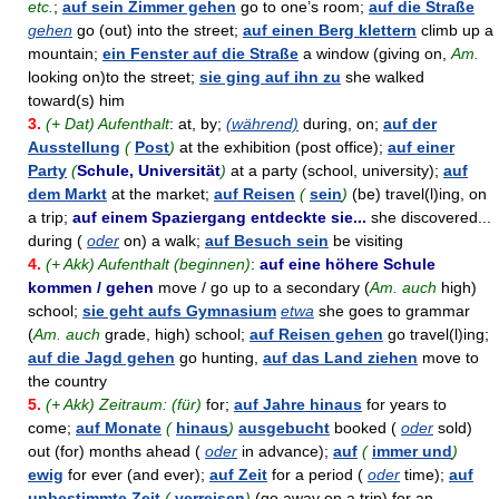
etc.
;
auf sein Zimmer gehen
go to one’s room;
auf die Straße
gehen
go (out) into the street;
auf einen Berg klettern
climb up a
mountain;
ein Fenster auf die Straße
a window (giving on,
Am.
looking on)to the street;
sie ging auf ihn zu
she walked
toward(s) him
3.
(+ Dat) Aufenthalt
: at, by;
(während)
during, on;
auf der
Ausstellung
(
Post
)
at the exhibition (post office);
auf einer
Party
(
Schule, Universität
)
at a party (school, university);
auf
dem Markt
at the market;
auf Reisen
(
sein
)
(be) travel(l)ing, on
a trip;
auf einem Spaziergang entdeckte sie...
she discovered...
during (
oder
on) a walk;
auf Besuch sein
be visiting
4.
(+ Akk) Aufenthalt (beginnen)
:
auf eine höhere Schule
kommen / gehen
move / go up to a secondary (
Am. auch
high)
school;
sie geht aufs Gymnasium
etwa
she goes to grammar
(
Am. auch
grade, high) school;
auf Reisen gehen
go travel(l)ing;
auf die Jagd gehen
go hunting,
auf das Land ziehen
move to
the country
5.
(+ Akk) Zeitraum: (für)
for;
auf Jahre hinaus
for years to
come;
auf Monate
(
hinaus
)
ausgebucht
booked (
oder
sold)
out (for) months ahead (
oder
in advance);
auf
(
immer und
)
ewig
for ever (and ever);
auf Zeit
for a period (
oder
time);
auf
unbestimmte Zeit
(
verreisen
)
(go away on a trip) for an