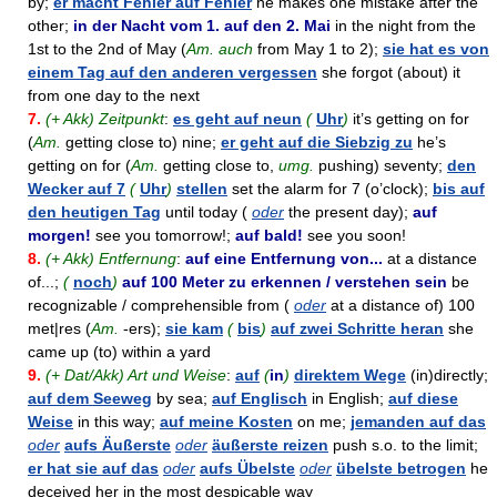
by;
er macht Fehler auf Fehler
he makes one mistake after the
other;
in der Nacht vom 1. auf den 2. Mai
in the night from the
1st to the 2nd of May (
Am. auch
from May 1 to 2);
sie hat es von
einem Tag auf den anderen vergessen
she forgot (about) it
from one day to the next
7.
(+ Akk) Zeitpunkt
:
es geht auf neun
(
Uhr
)
it’s getting on for
(
Am.
getting close to) nine;
er geht auf die Siebzig zu
he’s
getting on for (
Am.
getting close to,
umg.
pushing) seventy;
den
Wecker auf 7
(
Uhr
)
stellen
set the alarm for 7 (o’clock);
bis auf
den heutigen Tag
until today (
oder
the present day);
auf
morgen!
see you tomorrow!;
auf bald!
see you soon!
8.
(+ Akk) Entfernung
:
auf eine Entfernung von...
at a distance
of...;
(
noch
)
auf 100 Meter zu erkennen / verstehen sein
be
recognizable / comprehensible from (
oder
at a distance of) 100
met|res (
Am.
-ers);
sie kam
(
bis
)
auf zwei Schritte heran
she
came up (to) within a yard
9.
(+ Dat/Akk) Art und Weise
:
auf
(
in
)
direktem Wege
(in)directly;
auf dem Seeweg
by sea;
auf Englisch
in English;
auf diese
Weise
in this way;
auf meine Kosten
on me;
jemanden auf das
oder
aufs Äußerste
oder
äußerste reizen
push s.o. to the limit;
er hat sie auf das
oder
aufs Übelste
oder
übelste betrogen
he
deceived her in the most despicable way