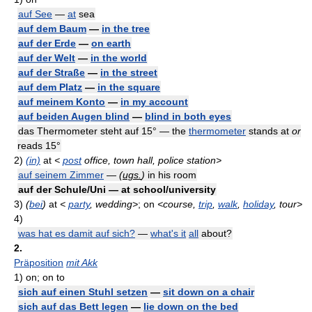
auf See
—
at
sea
auf dem Baum
—
in the tree
auf der Erde
—
on earth
auf der Welt
—
in the world
auf der Straße
—
in the street
auf dem Platz
—
in the square
auf meinem Konto
—
in my account
auf beiden Augen blind
—
blind in both eyes
das Thermometer steht auf 15° — the
thermometer
stands at
or
reads 15°
2)
(in)
at
<
post
office, town hall, police station>
auf seinem Zimmer
—
(
ugs.
)
in his room
auf der Schule/Uni — at school/university
3)
(
bei
)
at
<
party
, wedding>
; on
<course,
trip
,
walk
,
holiday
, tour>
4)
was hat es damit auf sich?
—
what's it
all
about?
2.
Präposition
mit Akk
1)
on; on to
sich auf einen Stuhl setzen
—
sit down on a chair
sich auf das Bett legen
—
lie down on the bed