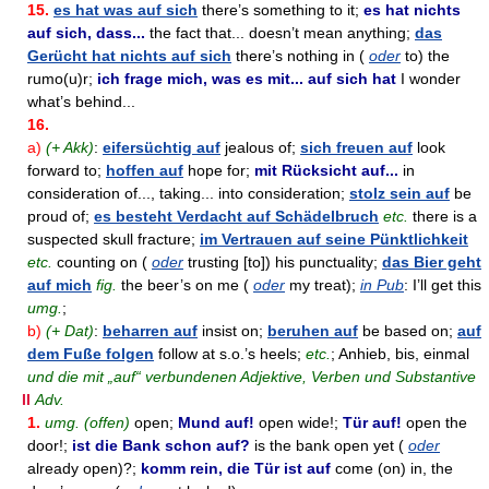
15.
es hat was auf sich
there’s something to it;
es hat nichts
auf sich, dass...
the fact that... doesn’t mean anything;
das
Gerücht hat nichts auf sich
there’s nothing in (
oder
to) the
rumo(u)r;
ich frage mich, was es mit... auf sich hat
I wonder
what’s behind...
16.
a)
(+ Akk)
:
eifersüchtig auf
jealous of;
sich freuen auf
look
forward to;
hoffen auf
hope for;
mit Rücksicht auf...
in
consideration of..., taking... into consideration;
stolz sein auf
be
proud of;
es besteht Verdacht auf Schädelbruch
etc.
there is a
suspected skull fracture;
im Vertrauen auf seine Pünktlichkeit
etc.
counting on (
oder
trusting [to]) his punctuality;
das Bier geht
auf mich
fig.
the beer’s on me (
oder
my treat);
in Pub
: I’ll get this
umg.
;
b)
(+ Dat)
:
beharren auf
insist on;
beruhen auf
be based on;
auf
dem Fuße folgen
follow at s.o.’s heels;
etc.
; Anhieb, bis, einmal
und die mit „auf“ verbundenen Adjektive, Verben und Substantive
II
Adv.
1.
umg. (offen)
open;
Mund auf!
open wide!;
Tür auf!
open the
door!;
ist die Bank schon auf?
is the bank open yet (
oder
already open)?;
komm rein, die Tür ist auf
come (on) in, the