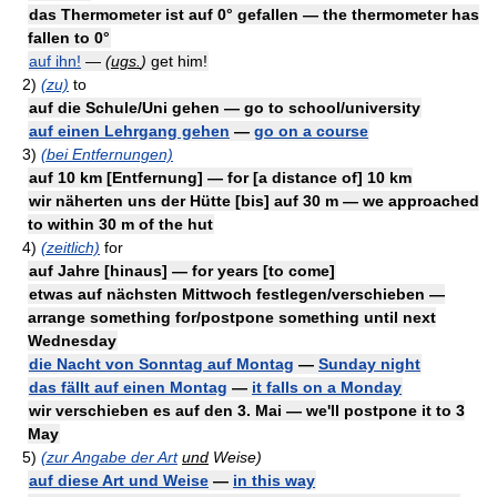
das Thermometer ist auf 0° gefallen — the thermometer has
fallen to 0°
auf ihn!
—
(
ugs.
)
get him!
2)
(zu)
to
auf die Schule/Uni gehen — go to school/university
auf einen Lehrgang gehen
—
go on a course
3)
(bei Entfernungen)
auf 10 km [Entfernung] — for [a distance of] 10 km
wir näherten uns der Hütte [bis] auf 30 m — we approached
to within 30 m of the hut
4)
(zeitlich)
for
auf Jahre [hinaus] — for years [to come]
etwas auf nächsten Mittwoch festlegen/verschieben —
arrange something for/postpone something until next
Wednesday
die Nacht von Sonntag auf Montag
—
Sunday night
das fällt auf einen Montag
—
it falls on a Monday
wir verschieben es auf den 3. Mai — we'll postpone it to 3
May
5)
(zur Angabe der Art
und
Weise)
auf diese Art und Weise
—
in this way