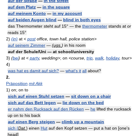
auf der Straße
—
in the street
auf dem Platz
—
in the square
auf meinem Konto
—
in my account
auf beiden Augen blind
—
blind in both eyes
das Thermometer steht auf 15° — the
thermometer
stands at
or
reads 15°
2)
(in)
at
<
post
office, town hall, police station>
auf seinem Zimmer
—
(
ugs.
)
in his room
auf der Schule/Uni — at school/university
3)
(
bei
)
at
<
party
, wedding>
; on
<course,
trip
,
walk
,
holiday
, tour>
4)
was hat es damit auf sich?
—
what's it
all
about?
2.
Präposition
mit Akk
1)
on; on to
sich auf einen Stuhl setzen
—
sit down on a chair
sich auf das Bett legen
—
lie down on the bed
er nahm den Rucksack auf den Rücken
—
he
lifted the rucksack
up on to his back
auf einen Berg steigen
—
climb up a mountain
sich (
Dat.
) einen
Hut
auf den Kopf setzen — put a hat on [one's
head]