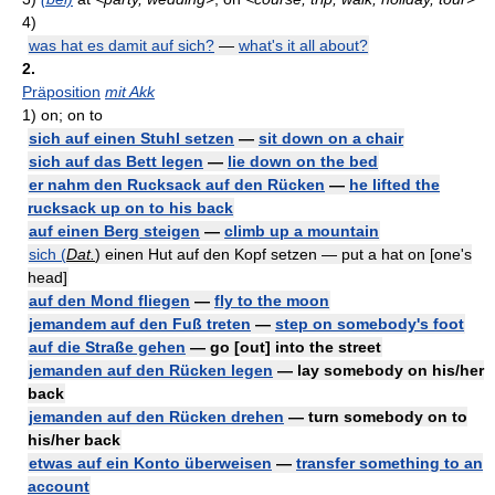
4)
was hat es damit auf sich?
—
what's it all about?
2.
Präposition
mit Akk
1)
on; on to
sich auf einen Stuhl setzen
—
sit down on a chair
sich auf das Bett legen
—
lie down on the bed
er nahm den Rucksack auf den Rücken
—
he lifted the
rucksack up on to his back
auf einen Berg steigen
—
climb up a mountain
sich (
Dat.
) einen Hut auf den Kopf setzen — put a hat on [one's
head]
auf den Mond fliegen
—
fly to the moon
jemandem auf den Fuß treten
—
step on somebody's foot
auf die Straße gehen
— go [out] into the street
jemanden auf den Rücken legen
— lay somebody on his/her
back
jemanden auf den Rücken drehen
— turn somebody on to
his/her back
etwas auf ein Konto überweisen
—
transfer something to an
account