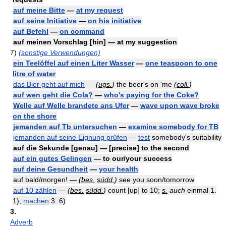
auf meine Bitte
—
at my request
auf seine Initiative
—
on his initiative
auf Befehl
—
on command
auf meinen Vorschlag [hin] — at my suggestion
7)
(sonstige Verwendungen)
ein Teelöffel auf einen Liter Wasser
—
one teaspoon to one
litre of water
das Bier geht auf mich
—
(
ugs.
)
the beer's on 'me
(
coll.
)
auf wen geht die Cola?
—
who's paying for the Coke?
Welle auf Welle brandete ans Ufer
—
wave upon wave broke
on the shore
jemanden auf Tb untersuchen
—
examine somebody for TB
jemanden auf seine Eignung prüfen
—
test
somebody's suitability
auf die Sekunde [genau] — [precise] to the second
auf ein gutes Gelingen
— to our/your success
auf deine Gesundheit
—
your health
auf bald/morgen! —
(
bes.
südd.
)
see you soon/tomorrow
auf 10 zählen
—
(
bes.
südd.
)
count [up] to 10;
s.
auch
einmal 1.
1);
machen
3. 6)
3.
Adverb