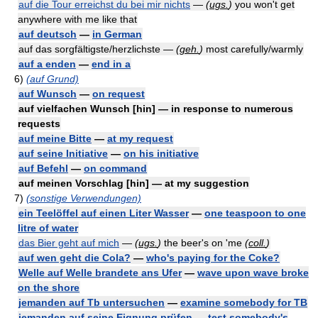
auf die Tour erreichst du bei mir nichts
—
(
ugs.
)
you won't get
anywhere with me like that
auf deutsch
—
in German
auf das sorgfältigste/herzlichste —
(
geh.
)
most carefully/warmly
auf a enden
—
end in a
6)
(auf Grund)
auf Wunsch
—
on request
auf vielfachen Wunsch [hin] — in response to numerous
requests
auf meine Bitte
—
at my request
auf seine Initiative
—
on his initiative
auf Befehl
—
on command
auf meinen Vorschlag [hin] — at my suggestion
7)
(sonstige Verwendungen)
ein Teelöffel auf einen Liter Wasser
—
one teaspoon to one
litre of water
das Bier geht auf mich
—
(
ugs.
)
the beer's on 'me
(
coll.
)
auf wen geht die Cola?
—
who's paying for the Coke?
Welle auf Welle brandete ans Ufer
—
wave upon wave broke
on the shore
jemanden auf Tb untersuchen
—
examine somebody for TB
jemanden auf seine Eignung prüfen
—
test somebody's