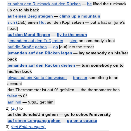
er nahm den Rucksack auf den Rücken
—
he
lifted the rucksack
up on to his back
auf einen Berg steigen
—
climb up a mountain
sich (
Dat.
) einen
Hut
auf den Kopf setzen — put a hat on [one's
head]
auf den Mond fliegen
—
fly to the moon
jemandem auf den Fuß
treten
—
step
on somebody's foot
auf die Straße
gehen
—
go
[out] into the street
jemanden auf den Rücken legen
— lay somebody on his/her
back
jemanden auf den Rücken drehen
— turn somebody on to
his/her back
etwas auf ein Konto überweisen
—
transfer
something to an
account
das Thermometer ist auf 0° gefallen — the thermometer has
fallen
to 0°
auf ihn!
—
(
ugs.
)
get him!
2)
(
zu
)
to
auf die Schule/Uni gehen — go to school/university
auf einen Lehrgang gehen
—
go on a course
3)
(bei Entfernungen)