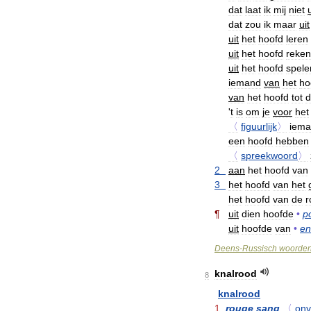
dat
laat
ik
mij
niet
u
dat
zou
ik
maar
uit
uit
het
hoofd
leren
uit
het
hoofd
reke
uit
het
hoofd
spele
iemand
van
het
ho
van
het
hoofd
tot
d
'
t
is
om
je
voor
het
〈
figuurlijk
〉
iem
een
hoofd
hebben
〈
spreekwoord
〉
2
aan
het
hoofd
van
3
het
hoofd
van
het
het
hoofd
van
de
r
¶
uit
dien
hoofde
•
p
uit
hoofde
van
•
en
Deens
-
Russisch
woorde
knalrood
8
knalrood
1
rouge
sang
〈
onv