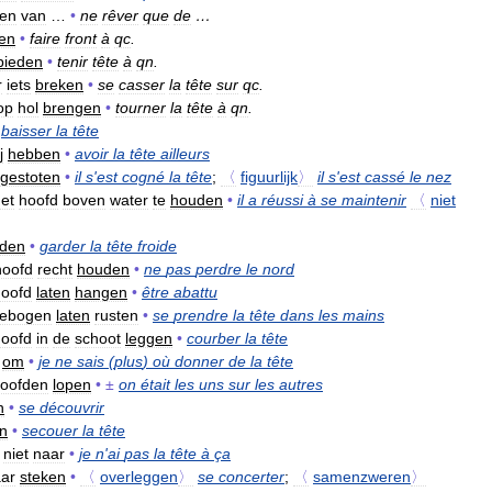
en
van
…
•
ne
rêver
que
de
…
en
•
faire
front
à
qc
.
bieden
•
tenir
tête
à
qn
.
r
iets
breken
•
se
casser
la
tête
sur
qc
.
op
hol
brengen
•
tourner
la
tête
à
qn
.
baisser
la
tête
j
hebben
•
avoir
la
tête
ailleurs
gestoten
•
il
s
'
est
cogné
la
tête
;
〈
figuurlijk
〉
il
s
'
est
cassé
le
nez
et
hoofd
boven
water
te
houden
•
il
a
réussi
à
se
maintenir
〈
niet
den
•
garder
la
tête
froide
hoofd
recht
houden
•
ne
pas
perdre
le
nord
hoofd
laten
hangen
•
être
abattu
lebogen
laten
rusten
•
se
prendre
la
tête
dans
les
mains
hoofd
in
de
schoot
leggen
•
courber
la
tête
om
•
je
ne
sais
(
plus
)
où
donner
de
la
tête
oofden
lopen
•
±
on
était
les
uns
sur
les
autres
n
•
se
découvrir
n
•
secouer
la
tête
niet
naar
•
je
n
'
ai
pas
la
tête
à
ça
aar
steken
•
〈
overleggen
〉
se
concerter
;
〈
samenzweren
〉