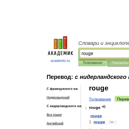
Словари и энциклоп
academic.ru
Толкования
Переводы
Перевод:
с нидерландского
rouge
С французского на:
Нидерландский
Толкование
Перев
С нидерландского на:
rouge
1
Все языки
rouge
1
rouge
〈m
.
〉
Английский