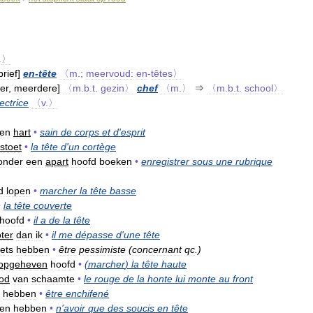
.
〉
brief
]
en
-
tête
〈m
.;
meervoud:
en
-
têtes〉
der
,
meerdere
]
〈m
.
b
.
t
.
gezin〉
chef
〈m
.
〉
⇒
〈m
.
b
.
t
.
school〉
rectrice
〈v
.
〉
en
hart
•
sain
de
corps
et
d
'
esprit
stoet
•
la
tête
d
'
un
cortège
onder
een
apart
hoofd
boeken
•
enregistrer
sous
une
rubrique
d
lopen
•
marcher
la
tête
basse
•
la
tête
couverte
hoofd
•
il
a
de
la
tête
ter
dan
ik
•
il
me
dépasse
d
'
une
tête
iets
hebben
•
être
pessimiste
(
concernant
qc
.)
opgeheven
hoofd
•
(
marcher
)
la
tête
haute
od
van
schaamte
•
le
rouge
de
la
honte
lui
monte
au
front
hebben
•
être
enchifené
gen
hebben
•
n
'
avoir
que
des
soucis
en
tête