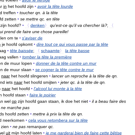
fd
voelen
•
avoir
le
vertige
r
in
het
hoofd
zijn
•
avoir
la
tête
lourde
d
treffen
•
toucher
qn
.
à
la
tête
fd
zetten
•
se
mettre
qc
.
en
tête
zijn
hoofd
?
•
〈
denken
〉
qu
'
est
-
ce
qu
'
il
va
chercher
là
?
;
〈
lui
prend
de
faire
une
chose
pareille
!
len
om
te
•
s
'
aviser
de
n
je
hoofd
opkomt
•
dire
tout
ce
qui
vous
passe
par
la
tête
aag
•
tête
baissée
;
〈
schaamte
〉
la
tête
basse
aag
vallen
•
tomber
la
tête
la
première
en
de
muur
lopen
•
donner
de
la
tête
contre
un
mur
en
de
muur
slaan
•
se
cogner
la
tête
contre
le
mur
naar
het
hoofd
slingeren
•
lancer
un
reproche
à
la
tête
de
qn
.
and
iets
naar
het
hoofd
smijten
•
jeter
qc
.
à
la
tête
de
qn
.
m
naar
het
hoofd
•
l
'
alcool
lui
monte
à
la
tête
jn
hoofd
staan
•
faire
le
poirier
an
wel
op
zijn
hoofd
gaan
staan
,
ik
doe
het
niet
•
il
a
beau
faire
des
ne
marche
pas
ds
hoofd
zetten
•
mettre
à
prix
la
tête
de
qn
.
d
neerkomen
•
cela
vous
retombera
sur
la
tête
zien
•
ne
pas
remarquer
qc
.
wel
uit
mijn
hoofd
laten
•
je
me
garderai
bien
de
faire
cette
bêtise