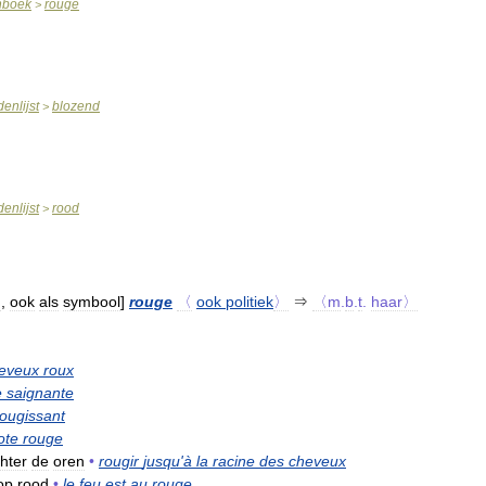
nboek
rouge
>
enlijst
blozend
>
enlijst
rood
>
d
,
ook
als
symbool
]
rouge
〈
ook
politiek
〉
⇒
〈m
.
b
.
t
.
haar〉
eveux
roux
e
saignante
rougissant
ote
rouge
hter
de
oren
•
rougir
jusqu
'
à
la
racine
des
cheveux
op
rood
•
le
feu
est
au
rouge