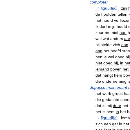
comploter
〈
figuurlijk
〉
zijn
de
hoofden
tellen
•
het
hoofd
verlieze
ik
durf
mijn
hoofd
zeur
me
niet
aan
h
wel
wat
anders
aa
hij
stelde
zich
aan
aan
het
hoofd
sta
ben
je
wel
goed
bij
niet
goed
bij
,
in
he
iemand
boven
het
dat
hangt
hem
bo
die
onderneming
i
dépasse
maintenant
het
werk
groeit
ha
die
gedachte
speel
dat
is
mij
door
het
het
is
hem
in
het
h
〈
figuurlijk
〉
iem
zich
een
gat
in
het