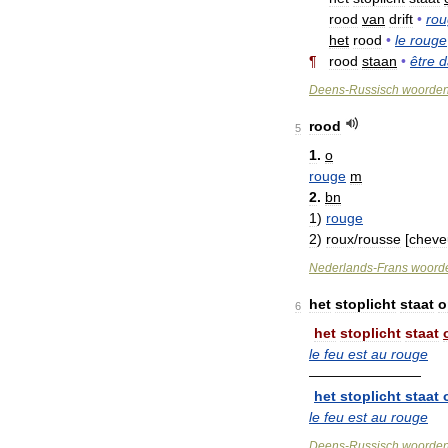
rood
van
drift
•
ro
het
rood
•
le
rouge
¶
rood
staan
•
être
d
Deens
-
Russisch
woorde
rood
5
1
.
o
rouge
m
2
.
bn
1
)
rouge
2
)
roux
/
rousse
[
cheve
Nederlands
-
Frans
woord
het
stoplicht
staat
o
6
het
stoplicht
staat
le
feu
est
au
rouge
————————
het
stoplicht
staat
le
feu
est
au
rouge
Deens
-
Russisch
woorde