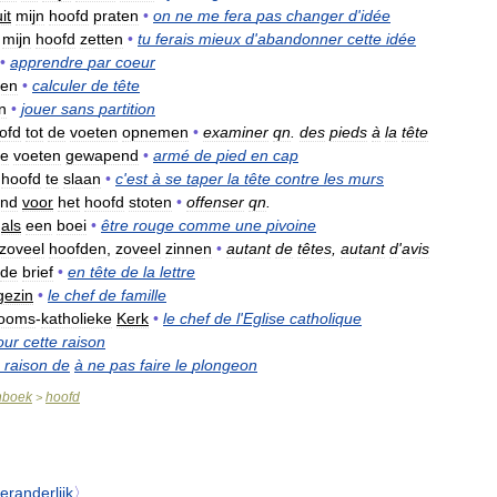
it
mijn
hoofd
praten
•
on
ne
me
fera
pas
changer
d
'
idée
mijn
hoofd
zetten
•
tu
ferais
mieux
d
'
abandonner
cette
idée
•
apprendre
par
coeur
nen
•
calculer
de
tête
n
•
jouer
sans
partition
ofd
tot
de
voeten
opnemen
•
examiner
qn
.
des
pieds
à
la
tête
e
voeten
gewapend
•
armé
de
pied
en
cap
hoofd
te
slaan
•
c
'
est
à
se
taper
la
tête
contre
les
murs
and
voor
het
hoofd
stoten
•
offenser
qn
.
als
een
boei
•
être
rouge
comme
une
pivoine
zoveel
hoofden
,
zoveel
zinnen
•
autant
de
têtes
,
autant
d
'
avis
de
brief
•
en
tête
de
la
lettre
gezin
•
le
chef
de
famille
ooms
-
katholieke
Kerk
•
le
chef
de
l
'
Eglise
catholique
our
cette
raison
raison
de
à
ne
pas
faire
le
plongeon
nboek
hoofd
>
eranderlijk
〉