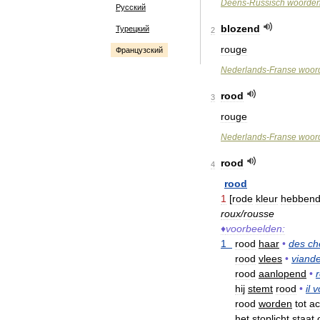
Deens
-
Russisch
woorde
Русский
blozend
Турецкий
2
rouge
Французский
Nederlands
-
Franse
woord
rood
3
rouge
Nederlands
-
Franse
woord
rood
4
rood
1
[
rode
kleur
hebben
roux
/
rousse
♦
voorbeelden:
1
rood
haar
•
des
ch
rood
vlees
•
viand
rood
aanlopend
•
hij
stemt
rood
•
il
v
rood
worden
tot
ac
het
stoplicht
staat