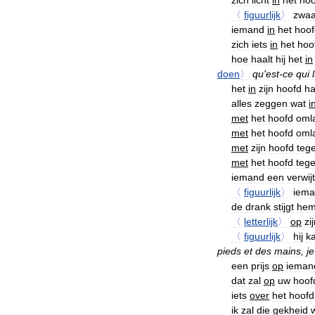
zich
licht
in
het
hoo
〈
figuurlijk
〉
zwaa
iemand
in
het
hoof
zich
iets
in
het
hoo
hoe
haalt
hij
het
in
doen
〉
qu
'
est
-
ce
qui
het
in
zijn
hoofd
ha
alles
zeggen
wat
i
met
het
hoofd
oml
met
het
hoofd
oml
met
zijn
hoofd
teg
met
het
hoofd
teg
iemand
een
verwijt
〈
figuurlijk
〉
iem
de
drank
stijgt
he
〈
letterlijk
〉
op
zi
〈
figuurlijk
〉
hij
k
pieds
et
des
mains
,
je
een
prijs
op
ieman
dat
zal
op
uw
hoof
iets
over
het
hoofd
ik
zal
die
gekheid