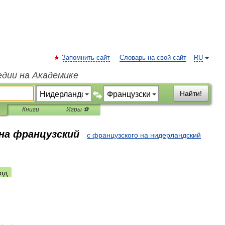
Запомнить сайт
Словарь на свой сайт
RU
едии на Академике
Найти!
Книги
Игры ⚽
 на французский
с французского на нидерландский
од