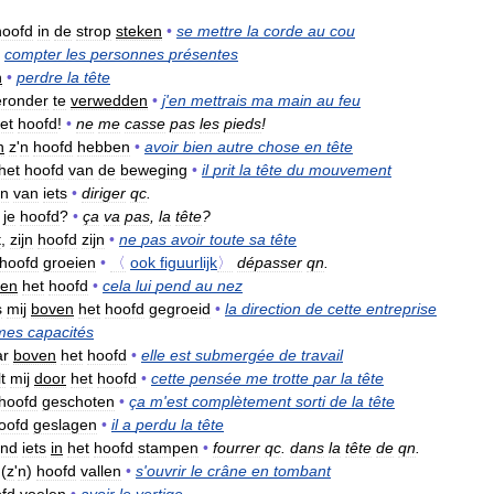
hoofd
in
de
strop
steken
•
se
mettre
la
corde
au
cou
compter
les
personnes
présentes
n
•
perdre
la
tête
eronder
te
verwedden
•
j
'
en
mettrais
ma
main
au
feu
et
hoofd
!
•
ne
me
casse
pas
les
pieds
!
n
z
'
n
hoofd
hebben
•
avoir
bien
autre
chose
en
tête
het
hoofd
van
de
beweging
•
il
prit
la
tête
du
mouvement
an
van
iets
•
diriger
qc
.
je
hoofd
?
•
ça
va
pas
,
la
tête
?
t
,
zijn
hoofd
zijn
•
ne
pas
avoir
toute
sa
tête
hoofd
groeien
•
〈
ook
figuurlijk
〉
dépasser
qn
.
ven
het
hoofd
•
cela
lui
pend
au
nez
s
mij
boven
het
hoofd
gegroeid
•
la
direction
de
cette
entreprise
mes
capacités
ar
boven
het
hoofd
•
elle
est
submergée
de
travail
t
mij
door
het
hoofd
•
cette
pensée
me
trotte
par
la
tête
hoofd
geschoten
•
ça
m
'
est
complètement
sorti
de
la
tête
oofd
geslagen
•
il
a
perdu
la
tête
and
iets
in
het
hoofd
stampen
•
fourrer
qc
.
dans
la
tête
de
qn
.
(
z
'
n
)
hoofd
vallen
•
s
'
ouvrir
le
crâne
en
tombant