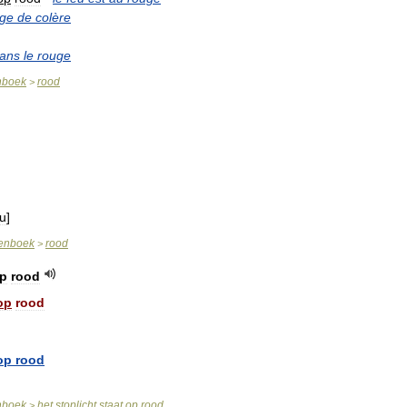
uge
de
colère
ans
le
rouge
nboek
rood
>
u
]
enboek
rood
>
p
rood
op
rood
op
rood
nboek
het
stoplicht
staat
op
rood
>