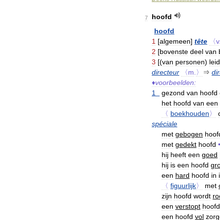
hoofd
7
hoofd
1
[
algemeen
]
tête
〈v
2
[
bovenste
deel
van
3
[(
van
personen
)
lei
directeur
〈m
.
〉
⇒
di
♦
voorbeelden:
1
gezond
van
hoofd
het
hoofd
van
een
〈
boekhouden
〉
spéciale
met
gebogen
hoof
met
gedekt
hoofd
hij
heeft
een
goed
hij
is
een
hoofd
gro
een
hard
hoofd
in
〈
figuurlijk
〉
met
zijn
hoofd
wordt
ro
een
verstopt
hoofd
een
hoofd
vol
zor