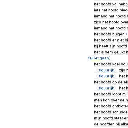
het
hoofd
vol
hebb
iets
het
hoofd
bied
iemand
het
hoofd
zich
het
hoofd
ove
iemand
het
hoofd
het
hoofd
buigen
•
het
hoofd
er
niet
bi
hij
heeft
zijn
hoofd
het
is
hem
gelukt
h
failliet
gaan
〉
het
hoofd
koel
hou
〈
figuurlijk
〉
zijn
〈
figuurlijk
〉
het
het
hoofd
op
de
el
〈
figuurlijk
〉
het
het
hoofd
loopt
mij
men
kon
over
de
h
het
hoofd
ontblote
het
hoofd
schudde
mijn
hoofd
staat
er
de
hoofden
bij
elk