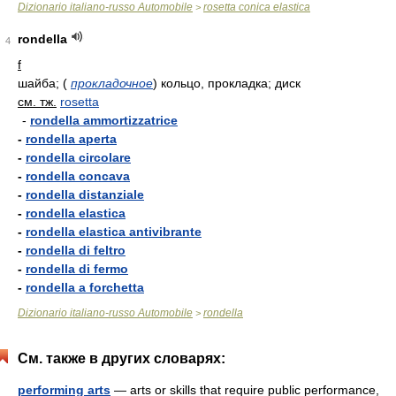
Dizionario italiano-russo Automobile
rosetta conica elastica
>
rondella
4
f
шайба;
(
прокладочное
)
кольцо, прокладка; диск
см. тж.
rosetta
-
rondella ammortizzatrice
-
rondella aperta
-
rondella circolare
-
rondella concava
-
rondella distanziale
-
rondella elastica
-
rondella elastica antivibrante
-
rondella di feltro
-
rondella di fermo
-
rondella a forchetta
Dizionario italiano-russo Automobile
rondella
>
См. также в других словарях:
performing arts
— arts or skills that require public performance,