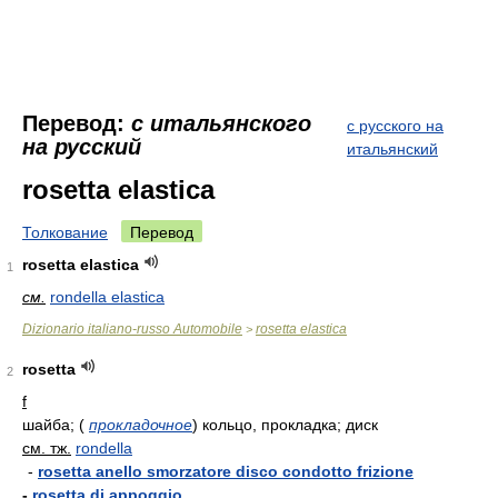
Перевод:
с итальянского
с русского на
на русский
итальянский
rosetta elastica
Толкование
Перевод
rosetta elastica
1
см.
rondella elastica
Dizionario italiano-russo Automobile
rosetta elastica
>
rosetta
2
f
шайба;
(
прокладочное
)
кольцо, прокладка; диск
см. тж.
rondella
-
rosetta anello smorzatore disco condotto frizione
-
rosetta di appoggio