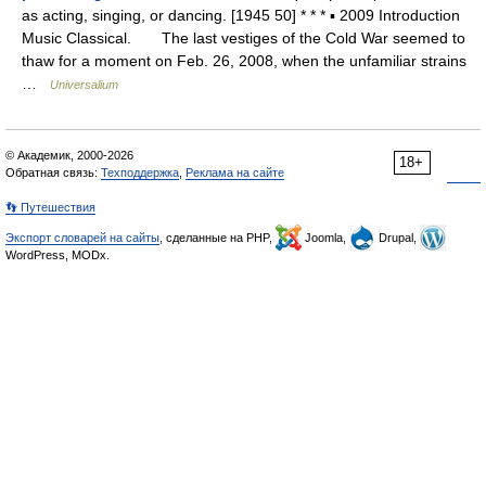
as acting, singing, or dancing. [1945 50] * * * ▪ 2009 Introduction
Music Classical. The last vestiges of the Cold War seemed to
thaw for a moment on Feb. 26, 2008, when the unfamiliar strains
…
Universalium
© Академик, 2000-2026
18+
Обратная связь:
Техподдержка
,
Реклама на сайте
👣 Путешествия
Экспорт словарей на сайты
, сделанные на PHP,
Joomla,
Drupal,
WordPress, MODx.