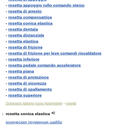
-
rosetta appoggio rullo comando sterzo
-
rosetta di arresto
-
rosetta compensatrice
-
rosetta conica elastica
-
rosetta dentata
-
rosetta distanziale
-
rosetta elastica
-
rosetta di frizione
-
rosetta di frizione per leve comandi riscaldatore
-
rosetta inferiore
-
rosetta pedale comando acceleratore
-
rosetta piana
-
rosetta di protezione
-
rosetta di sicurezza
-
rosetta di spallamento
-
rosetta superiore
Dizionario italiano-russo Automobile
rosetta
>
rosetta conica elastica
3
коническая пружинная шайба