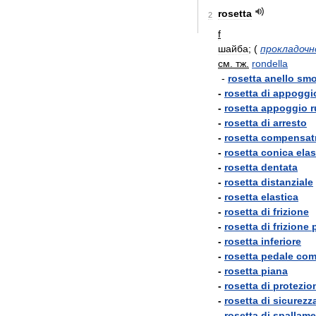
rosetta
2
f
шайба
;
(
прокладочн
см
.
тж
.
rondella
-
rosetta
anello
smo
-
rosetta
di
appoggi
-
rosetta
appoggio
r
-
rosetta
di
arresto
-
rosetta
compensatr
-
rosetta
conica
elas
-
rosetta
dentata
-
rosetta
distanziale
-
rosetta
elastica
-
rosetta
di
frizione
-
rosetta
di
frizione
-
rosetta
inferiore
-
rosetta
pedale
com
-
rosetta
piana
-
rosetta
di
protezio
-
rosetta
di
sicurezz
-
rosetta
di
spallam