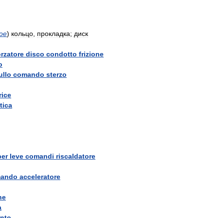
ое
)
кольцо
,
прокладка
;
диск
rzatore
disco
condotto
frizione
o
ullo
comando
sterzo
ice
tica
per
leve
comandi
riscaldatore
ando
acceleratore
ne
a
ento