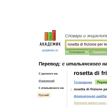
Словари и энциклоп
academic.ru
Толкования
Переводы
Перевод:
с итальянского на
rosetta di f
С русского на:
Итальянский
Толкование
Перев
С итальянского на:
rosetta
di
frizione
pe
1
Русский
фрикционная
шайба
Dizionario
italiano
-
russo