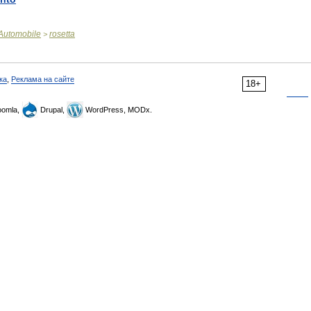
Automobile
rosetta
>
ка
,
Реклама на сайте
18+
omla,
Drupal,
WordPress, MODx.