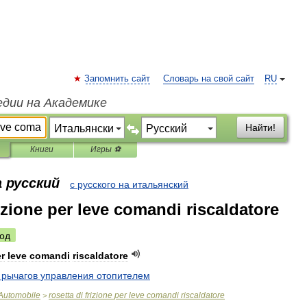
Запомнить сайт
Словарь на свой сайт
RU
едии на Академике
Найти!
Книги
Игры ⚽
 русский
с русского на итальянский
rizione per leve comandi riscaldatore
од
r
leve
comandi
riscaldatore
рычагов
управления
отопителем
Automobile
rosetta
di
frizione
per
leve
comandi
riscaldatore
>