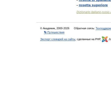
-
rosetta
superiore
Dizionario
italiano
-
russo
© Академик, 2000-2026
Обратная связь:
Техподдерж
👣 Путешествия
Экспорт словарей на сайты
, сделанные на PHP,
Jo