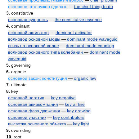
основная проблема, главный вопрос
—
chief problem
основное, что нужно сделать
—
the chief thing to do
3.
constitutive
основная сущность
—
the constitutive essence
4.
dominant
основной активатор
—
dominant activator
волновод основной моды
—
dominant mode waveguid
связь на основной волне
—
dominant mode coupling
волновод основного типа колебаний
—
dominant mode
waveguid
5.
governing
6.
organic
основной закон; конституция
—
organic law
7.
ultimate
8.
key
основной негатив
—
key negative
основная авиакомпания
—
key airline
основная фаза движения
—
key drawing
основной участник
—
key contributors
высветка основного объекта
—
key light
9.
overriding
10.
root