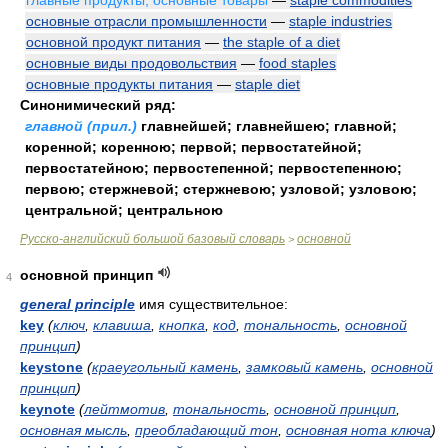
главные продукты, основные товары
—
staple commodities
основные отрасли промышленности
—
staple industries
основной продукт питания
—
the staple of a diet
основные виды продовольствия
—
food staples
основные продукты питания
—
staple diet
Синонимический ряд:
главной (прил.)
главнейшей; главнейшею; главной;
коренной; коренною; первой; первостатейной;
первостатейною; первостепенной; первостепенною;
первою; стержневой; стержневою; узловой; узловою;
центральной; центральною
Русско-английский большой базовый словарь
основной
>
основной принцип
4
general principle
имя существительное:
key
(
ключ
,
клавиша
,
кнопка
,
код
,
тональность
,
основной
принцип
)
keystone
(
краеугольный камень
,
замковый камень
,
основной
принцип
)
keynote
(
лейтмотив
,
тональность
,
основной принцип
,
основная мысль
,
преобладающий тон
,
основная нота ключа
)