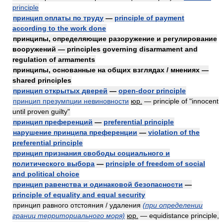
principle
принцип оплаты по труду
—
principle of payment
according to the work done
принципы, определяющие разоружение и регулирование
вооружений — principles governing disarmament and
regulation of armaments
принципы, основанные на общих взглядах / мнениях —
shared principles
принцип открытых дверей
—
open-door principle
принцип презумпции невиновности
юр.
— principle of "innocent
until proven guilty"
принцип преференций
—
preferential principle
нарушение принципа преференции
—
violation of the
preferential principle
принцип признания свободы социального и
политического выбора
—
principle of freedom of social
and political choice
принцип равенства и одинаковой безопасности
—
principle of equality and equal security
принцип равного отстояния / удаления
(при определении
границ территориального моря)
юр.
— equidistance principle,