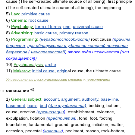
cause (The self-created ultimate source of all being), first principle
(The self-created ultimate source of all being), the beginning
5)
Law:
primitive cause
6)
Cinema:
root cause
7)
Psychology:
form of forms
,
one
,
universal cause
8)
Advertising:
basic cause
,
primary reason
9)
Programming:
(неработоспособности)
root cause
(
причина
дефекта
,
при обнаружении и удалении которой появление
дефектов
(
неисправностей
) этого вида исключается (или
сокращается))
10)
Psychoanalysis:
arche
11)
Makarov:
initial cause
,
origin
al cause, the ultimate cause
Универсальный русско-английский словарь
первопричина
>
основание
10
1)
General subject:
account
,
argument
,
authority
,
base-line
,
basement
,
basis
,
bed
(для фундамента)
, bedding, bottom,
cause, erection
(
организации
)
, establishment, evidence,
exculpation, flotation
(
предприятия
)
, fond, foot, footing,
foundation, fundamental, ground, grounding, initiation, matter,
occasion, pedestal
(
колонны
)
, pediment, reason, rock-bottom,