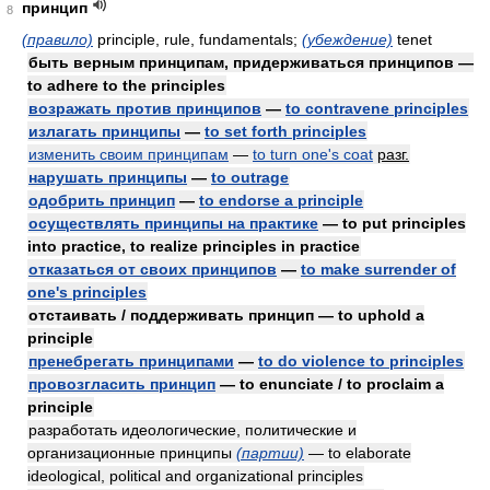
принцип
8
(правило)
principle, rule, fundamentals;
(убеждение)
tenet
быть верным принципам, придерживаться принципов —
to adhere to the principles
возражать против принципов
—
to contravene principles
излагать принципы
—
to set forth principles
изменить своим принципам
—
to turn one's coat
разг.
нарушать принципы
—
to outrage
одобрить принцип
—
to endorse a principle
осуществлять принципы на практике
— to put principles
into practice, to realize principles in practice
отказаться от своих принципов
—
to make surrender of
one's principles
отстаивать / поддерживать принцип — to uphold a
principle
пренебрегать принципами
—
to do violence to principles
провозгласить принцип
— to enunciate / to proclaim a
principle
разработать идеологические, политические и
организационные принципы
(партии)
— to elaborate
ideological, political and organizational principles