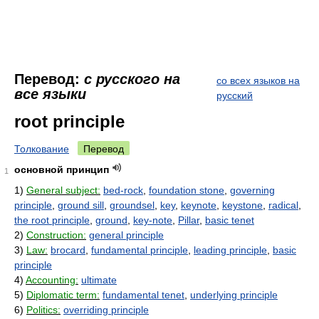
Перевод:
с русского на
со всех языков на
все языки
русский
root principle
Толкование
Перевод
основной принцип
1
1)
General subject:
bed-rock
,
foundation stone
,
governing
principle
,
ground sill
,
groundsel
,
key
,
keynote
,
keystone
,
radical
,
the root principle
,
ground
,
key-note
,
Pillar
,
basic tenet
2)
Construction:
general principle
3)
Law:
brocard
,
fundamental principle
,
leading principle
,
basic
principle
4)
Accounting:
ultimate
5)
Diplomatic term:
fundamental tenet
,
underlying principle
6)
Politics:
overriding principle