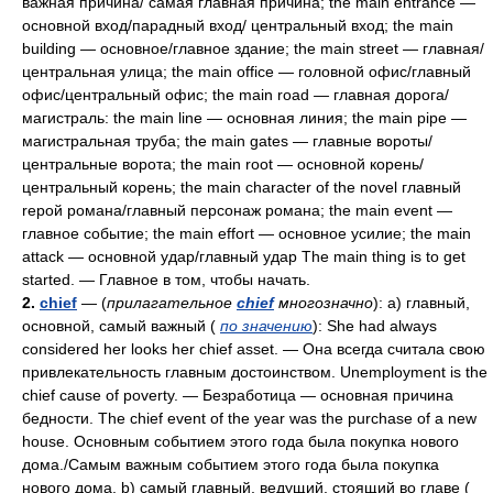
важная причина/ самая главная причина; the main entrance —
основной вход/парадный вход/ центральный вход; the main
building
—
основное/главное здание; the main street — главная/
центральная улица; the main office — головной офис/главный
офис/центральный офис; the main road
—
главная дорога/
магистраль: the main line — основная линия; the main pipe —
магистральная труба; the main gates — главные вороты/
центральные ворота; the main root — основной корень/
центральный корень; the main character of the novel главный
repoй романа/главный персонаж романа; the main event —
главное событие; the main effort — основное усилие; the main
attack — основной удар/главный удар The main thing is to get
started. — Главное в том, чтобы начать.
2.
chief
— (
прилагательное
chief
многозначно
): a) главный,
основной, самый важный (
по значению
): She had always
considered her looks her chief asset. — Она всегда считала свою
привлекательность главным достоинством. Unemployment is the
chief cause of poverty. — Безработица
—
основная причина
бедности. The chief event of the year was the purchase of a new
house. Основным событием этого года была покупка нового
дома./Самым важным событием этого года была покупка
нового дома. b) самый главный, ведущий, стоящий во главе (