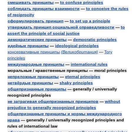
смешивать принципы
—
to confuse principles
соблюдать принципы взаимности
—
to conceive the rules
of reciprocity
сформулировать принцип
—
to set up a principle
утверждать принцип социальной справедливости
—
to
assert the principle of social justice
демократические принципы
—
democratic principles
идейные принципы
—
ideological principles
консервативные принципы
(Великобритания)
—
Tory
principles
международные принципы
—
international rules
моральные / нравственные принципы — moral principles
непреложные принципы
—
eternal principles
нетвёрдые принципы
—
shaky principles
общепризнанные принципы
— generally / universally
recognized principles
не затрагивая общепризнанных принципов
—
without
prejudice to generally recognized principles
общепризнанные принципы и нормы международного
нрава
— generally / universally recognized principles and
rules of international law