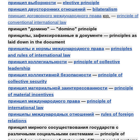
принцип выборности
—
elective principle
принцип двусторонних отношений
—
bilateralism
принцип договорного международного права
юр.
—
principle of
conventional international law
принцип "домино" — "domino" principle
принципы, зафиксированные в документе — principles as
laid down in the document
принципы и нормы международного права
—
principles
and rules of international law
принцип коллегиальности
—
principle of collective
leadership
принцип коллективной безопасности
—
principle of
collective security
принцип материальной заинтересованности
—
principle
of material incentives
принцип международного права
—
principle of
international law
принципы международных отношений
—
rules of foreign
relations
принцип мирного сосуществования государств с
различными социальными системами — principle of