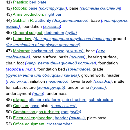
41)
Plastics:
bed plate
42)
Robots:
base
(
конструкции
)
, base
(
системы счисления
)
43)
Arms production:
night bar
44)
Sakhalin R:
authority
(документальное)
, base
(
платформы
,
вышки
)
, foundation
(
кессона
)
45)
General subject:
dedendum
(зуба)
46)
Labor law:
(для прекращения трудового договора)
ground
(for termination of employee agreement)
47)
Makarov:
background
,
base
(в химии)
, base
(
хим
.
соединение
)
, base surface, basis
(
основа
)
, bearing surface,
chair, foot
(
напр
.
ректификационной колонны
)
, foundation
(города и т.п.)
, foundation bed
(грунтовое)
, grade
(фундамента или облицовки канала)
, ground work, header
(
подложка
)
, initiation
(чего-либо)
, lower break
(
складки
)
, matter
for, substructure
(конструкций)
, underframe
(кузова)
,
underlayment
(
пола
)
, undermass
48)
oil&gas:
offshore platform
,
sub structure
,
sub-structure
49)
Caspian:
base
plate
(ноги вышки)
50)
Combustion gas turbines:
root
(зуба)
51)
Electrical engineering:
header
(лампы)
, plate-base
52)
Office equipment:
crossmember