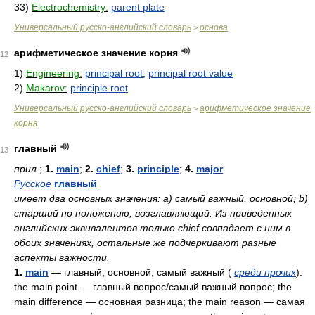
33)
Electrochemistry:
parent plate
Универсальный русско-английский словарь
основа
>
арифметическое значение корня
12
1)
Engineering:
principal root
,
principal root value
2)
Makarov:
principle root
Универсальный русско-английский словарь
арифметическое значение
>
корня
главный
13
прил.
;
1.
main
;
2.
chief
;
3.
principle
;
4.
major
Русское
главный
имеет два основных значения: а) самый важный, основной; b)
старший по положению, возглавляющий. Из приведенных
английских эквивалентов только chief совпадает с ним в
обоих значениях, остальные же подчеркивают разные
аспекты важности.
1.
main
— главный, основной, самый важный (
среди прочих
):
the main point — главный вопрос/самый важный вопрос; the
main difference — основная разница; the main reason — самая