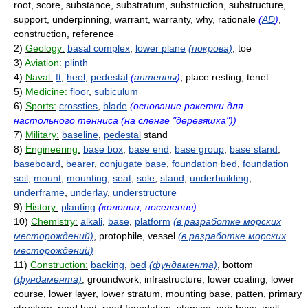
root, score, substance, substratum, substruction, substructure,
support, underpinning, warrant, warranty, why, rationale
(
AD
)
,
construction, reference
2)
Geology:
basal complex
,
lower plane
(покрова)
, toe
3)
Aviation:
plinth
4)
Naval:
ft
,
heel
,
pedestal
(
антенны
)
, place resting, tenet
5)
Medicine:
floor
,
subiculum
6)
Sports:
crossties
,
blade
(основание ракетки для
настольного тенниса (на сленге "деревяшка"))
7)
Military:
baseline
,
pedestal
stand
8)
Engineering:
base box
,
base end
,
base group
,
base stand
,
baseboard
,
bearer
,
conjugate base
,
foundation bed
,
foundation
soil
,
mount
,
mounting
,
seat
,
sole
,
stand
,
underbuilding
,
underframe
,
underlay
,
understructure
9)
History:
planting
(колонии, поселения)
10)
Chemistry:
alkali
,
base
,
platform
(в разработке морских
месторождений)
, protophile, vessel
(в разработке морских
месторождений)
11)
Construction:
backing
,
bed
(фундамента)
, bottom
(фундамента)
, groundwork, infrastructure, lower coating, lower
course, lower layer, lower stratum, mounting base, patten, primary