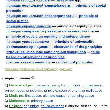
принцип свободы торговли
—
laissez-faire
фр.
принцип социальной защищённости
—
principle of social
protection
принцип социальной справедливости
—
principle of
social justice
принцип справедливости
— principle of equity / justice
принцип суверенного равенства и независимости
—
principle of sovereign equality and independence
принцип универсализма
—
principle of universality
соблюдение принципов
—
observance of the principles
строиться на основе соблюдения принципов
—
to be
based on observance of principles
столкновение принципов
—
collision of principles
Russian-english dctionary of diplomacy
принцип
>
первопричина
9
1)
General subject:
causa causans
,
first principle
,
prime cause
,
prime mover
,
principium
,
principle
,
source
,
origin
,
primal cause
2)
Medicine:
first cause
,
ultimate cause
,
underlying cause
3)
Mathematics:
primary cause
4)
Religion:
beginning
,
causa causans
(Latin for "first cause"), first