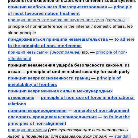
peaceful co-existence of states with different social systems
принцип наибольшего благоприятствования
—
principle
of most favoured nation treatment
принцип невмешательства во внутренние дела
(страны)
—
principle of non-interference in the internal / domestic affairs, let-
alone principle
придерживаться принципа невмешательства
—
to adhere
to the principle of non-interference
принцип невысылки
(иностранцев)
юр.
—
principle of non-
refoulement
принцип ненанесения ущерба безопасности какой-л. из
стран — principle of undiminished security for each party
принцип неприкосновенности границ
—
principle of
inviolability of frontiers
принцип неприменения силы в международных
отношениях
—
principle of non-use of force in international
relations
принцип неприсоединения
—
principle of non-alignment
следовать принципам неприсоединения
—
to follow the
principles of non-alignment
принцип неотмены
(уже существующих внешнеторговых
льгот и привилегий для развивающихся стран)
—
standstill