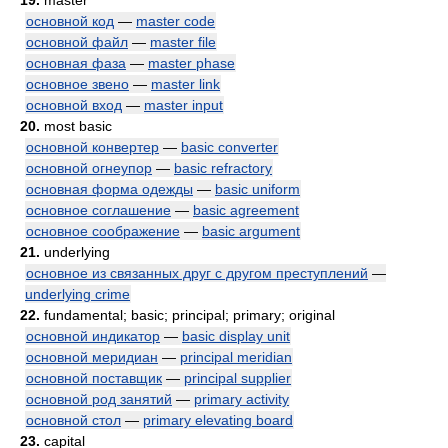
19.
master
основной код
—
master code
основной файл
—
master file
основная фаза
—
master phase
основное звено
—
master link
основной вход
—
master input
20.
most basic
основной конвертер
—
basic converter
основной огнеупор
—
basic refractory
основная форма одежды
—
basic uniform
основное соглашение
—
basic agreement
основное соображение
—
basic argument
21.
underlying
основное из связанных друг с другом преступлений
—
underlying crime
22.
fundamental; basic; principal; primary; original
основной индикатор
—
basic display unit
основной меридиан
—
principal meridian
основной поставщик
—
principal supplier
основной род занятий
—
primary activity
основной стол
—
primary elevating board
23.
capital