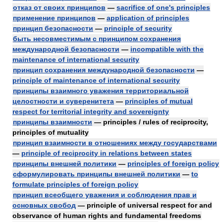
отказ от своих принципов
—
sacrifice of one's principles
применение принципов
—
application of principles
принцип безопасности
—
principle of security
быть несовместимым с принципом сохранения
международной безопасности
—
incompatible with the
maintenance of international security
принцип сохранения международной безопасности
—
principle of maintenance of international security
принципы взаимного уважения территориальной
целостности и суверенитета
—
principles of mutual
respect for territorial integrity and sovereignty
принципы взаимности
— principles / rules of reciprocity,
principles of mutuality
принцип взаимности в отношениях между государствами
—
principle of reciprocity in relations between states
принципы внешней политики
—
principles of foreign policy
сформулировать принципы внешней политики
—
to
formulate principles of foreign policy
принцип всеобщего уважения и соблюдения прав и
основных свобод
— principle of universal respect for and
observance of human rights and fundamental freedoms