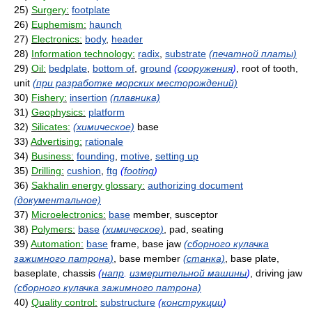
25)
Surgery:
footplate
26)
Euphemism:
haunch
27)
Electronics:
body
,
header
28)
Information technology:
radix
,
substrate
(печатной платы)
29)
Oil:
bedplate
,
bottom of
,
ground
(
сооружения
)
, root of tooth,
unit
(при разработке морских месторождений)
30)
Fishery:
insertion
(плавника)
31)
Geophysics:
platform
32)
Silicates:
(химическое)
base
33)
Advertising:
rationale
34)
Business:
founding
,
motive
,
setting up
35)
Drilling:
cushion
,
ftg
(
footing
)
36)
Sakhalin energy glossary:
authorizing document
(документальное)
37)
Microelectronics:
base
member, susceptor
38)
Polymers:
base
(химическое)
, pad, seating
39)
Automation:
base
frame, base jaw
(сборного кулачка
зажимного патрона)
, base member
(станка)
, base plate,
baseplate, chassis
(
напр
.
измерительной машины
)
, driving jaw
(сборного кулачка зажимного патрона)
40)
Quality control:
substructure
(
конструкции
)