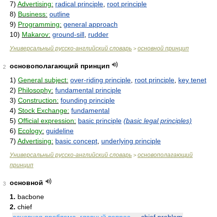
7)
Advertising:
radical principle
,
root principle
8)
Business:
outline
9)
Programming:
general approach
10)
Makarov:
ground-sill
,
rudder
Универсальный русско-английский словарь
основной принцип
>
основополагающий принцип
2
1)
General subject:
over-riding principle
,
root principle
,
key tenet
2)
Philosophy:
fundamental principle
3)
Construction:
founding principle
4)
Stock Exchange:
fundamental
5)
Official expression:
basic principle
(basic legal principles)
6)
Ecology:
guideline
7)
Advertising:
basic concept
,
underlying principle
Универсальный русско-английский словарь
основополагающий
>
принцип
основной
3
1.
bacbone
2.
chief