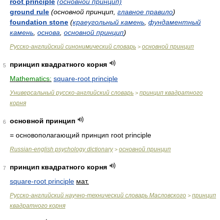
root principle
(основной принцип)
ground rule
(основной принцип,
главное правило
)
foundation stone
(
краеугольный камень
,
фундаментный
камень
,
основа
,
основной принцип
)
Русско-английский синонимический словарь
основной принцип
>
принцип квадратного корня
5
Mathematics:
square-root principle
Универсальный русско-английский словарь
принцип квадратного
>
корня
основной принцип
6
= основополагающий принцип
root principle
Russian-english psychology dictionary
основной принцип
>
принцип квадратного корня
7
square-root principle
мат.
Русско-английский научно-технический словарь Масловского
принцип
>
квадратного корня