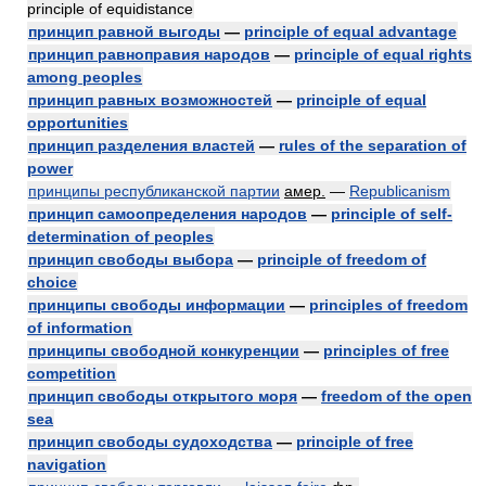
principle of equidistance
принцип равной выгоды
—
principle of equal advantage
принцип равноправия народов
—
principle of equal rights
among peoples
принцип равных возможностей
—
principle of equal
opportunities
принцип разделения властей
—
rules of the separation of
power
принципы республиканской партии
амер.
—
Republicanism
принцип самоопределения народов
—
principle of self-
determination of peoples
принцип свободы выбора
—
principle of freedom of
choice
принципы свободы информации
—
principles of freedom
of information
принципы свободной конкуренции
—
principles of free
competition
принцип свободы открытого моря
—
freedom of the open
sea
принцип свободы судоходства
—
principle of free
navigation