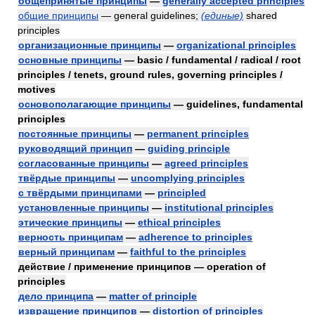
общепринятые принципы
—
generally accepted principles
общие принципы
— general guidelines;
(единые)
shared
principles
организационные принципы
—
organizational principles
основные принципы
— basic / fundamental / radical / root
principles / tenets, ground rules, governing principles /
motives
основополагающие принципы
— guidelines, fundamental
principles
постоянные принципы
—
permanent principles
руководящий принцип
—
guiding principle
согласованные принципы
—
agreed principles
твёрдые принципы
—
uncomplying principles
с твёрдыми принципами
—
principled
установленные принципы
—
institutional principles
этические принципы
—
ethical principles
верность принципам
—
adherence to principles
верный принципам
—
faithful to the principles
действие / применение принципов — operation of
principles
дело принципа
—
matter of principle
извращение принципов
—
distortion of principles