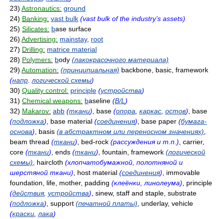
23)
Astronautics:
ground
24)
Banking:
vast bulk
(vast bulk of the industry’s assets)
25)
Silicates:
b
ase surface
26)
Advertising:
mainstay
,
root
27)
Drilling:
matrice material
28)
Polymers:
b
ody
(лакокрасочного материала)
29)
Automation:
(принципиальная)
backbone, basic, framework
(
напр
.
логической схемы
)
30)
Quality control:
principle
(
устройства
)
31)
Chemical weapons:
b
aseline
(
B/L
)
32)
Makarov:
abb
(
ткани
)
, base
(
опора
,
каркас
,
остов
)
, base
(
подложка
)
, base material
(
соединения
)
, base paper
(
бумага-
основа
)
, basis
(в абстрактном или переносном значениях)
,
beam thread
(
ткани
)
, bed-rock
(рассуждения и т.п.)
, carrier,
core
(
ткани
)
, ends
(
ткани
)
, fountain, framework
(логической
схемы)
, haircloth
(хлопчатобумажной, полотняной и
шерстяной ткани)
, host material
(
соединения
)
, immovable
foundation, life, mother, padding
(клеёнки, линолеума)
, principle
(
действия
,
устройства
)
, sinew, staff and staple, substrate
(
подложка
)
, support
(печатной платы)
, underlay, vehicle
(
краски
,
лака
)