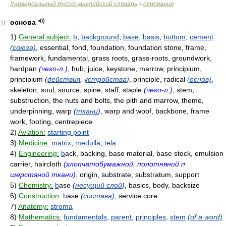
Универсальный русско-английский словарь
основание
>
основа
11
1)
General subject:
b
,
background
,
base
,
basis
,
bottom
,
cement
(союза)
, essential, fond, foundation, foundation stone, frame,
framework, fundamental, grass roots, grass-roots, groundwork,
hardpan
(чего-л.)
, hub, juice, keystone, marrow, principium,
principium
(
действия
,
устройства
)
, principle, radical
(основ)
,
skeleton, soul, source, spine, staff, staple
(чего-л.)
, stem,
substruction, the nuts and bolts, the pith and marrow, theme,
underpinning, warp
(
ткани
)
, warp and woof, backbone, frame
work, footing, centrepiece
2)
Aviation:
starting point
3)
Medicine:
matrix
,
medulla
,
tela
4)
Engineering:
b
ack, backing, base material, base stock, emulsion
carrier, haircloth
(хлопчатобумажной, полотняной п
шерстяной ткани)
, origin, substrate, substratum, support
5)
Chemistry:
b
ase
(
несущий слой
)
, basics, body, backsize
6)
Construction:
b
ase
(состава)
, service core
7)
Anatomy:
stroma
8)
Mathematics:
fundamentals
,
parent
,
principles
,
stem
(of a word)