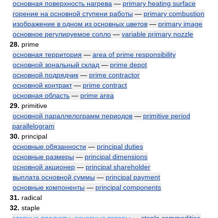
основная поверхность нагрева
—
primary heating surface
горение на основной ступени работы
—
primary combustion
изображение в одном из основных цветов
—
primary image
основное регулируемое сопло
—
variable primary nozzle
28.
prime
основная территория
—
area of prime responsibility
основной зональный склад
—
prime depot
основной подрядчик
—
prime contractor
основной контракт
—
prime contract
основная область
—
prime area
29.
primitive
основной параллелограмм периодов
—
primitive period
parallelogram
30.
principal
основные обязанности
—
principal duties
основные размеры
—
principal dimensions
основной акционер
—
principal shareholder
выплата основной суммы
—
principal payment
основные компоненты
—
principal components
31.
radical
32.
staple