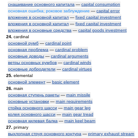
снашивание основного капитала
—
capital consumption
основная ошибка; роковое заблуждение
—
capital error
вложение в основной капитал
—
fixed capital investment
вложения в основной капитал
—
fixed capital investment
вложения в основные средства
—
capital goods investment
24.
cardinal
основной румб
—
cardinal point
основная проблема
—
cardinal problem
основные доводы
—
cardinal arguments
ветры основных румбов
—
cardinal winds
основные добродетели
—
cardinal virtues
25.
elemental
основной элемент
—
basic element
26.
main
основная ступень ракеты
—
main missile
основные установки
—
main requirements
стойка основного шасси
—
main gear leg
колея основного шасси
—
main gear tread
основная килевая балка
—
main keel beam
27.
primary
выхлопная струя основного контура
—
primary exhaust stream