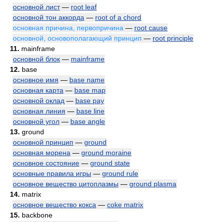
основной лист
—
root leaf
основной тон аккорда
—
root of a chord
основная причина, первопричина
—
root cause
основной, основополагающий принцип
—
root principle
11.
mainframe
основной блок
—
mainframe
12.
base
основное имя
—
base name
основная карта
—
base map
основной оклад
—
base pay
основная линия
—
base line
основной угол
—
base angle
13.
ground
основной принцип
—
ground
основная морена
—
ground moraine
основное состояние
—
ground state
основные правила игры
—
ground rule
основное вещество цитоплазмы
—
ground plasma
14.
matrix
основное вещество кокса
—
coke matrix
15.
backbone