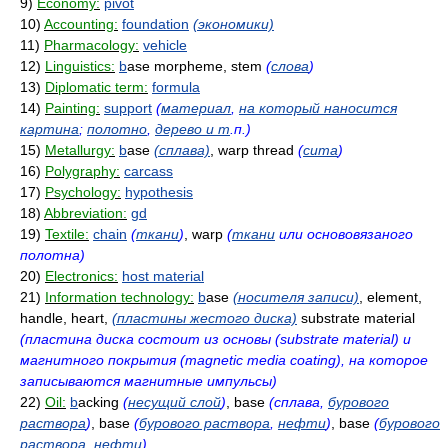
9)
Economy:
pivot
10)
Accounting:
foundation
(экономики)
11)
Pharmacology:
vehicle
12)
Linguistics:
b
ase morpheme, stem
(
слова
)
13)
Diplomatic term:
formula
14)
Painting:
support
(
материал
,
на который наносится
картина
;
полотно
,
дерево и т
.п.)
15)
Metallurgy:
b
ase
(сплава)
, warp thread
(
сита
)
16)
Polygraphy:
carcass
17)
Psychology:
hypothesis
18)
Abbreviation:
gd
19)
Textile:
chain
(
ткани
)
, warp
(
ткани
или основовязаного
полотна)
20)
Electronics:
host material
21)
Information technology:
b
ase
(носителя записи)
, element,
handle, heart,
(пластины жестого диска)
substrate material
(пластина диска состоит из основы (substrate material) и
магнитного покрытия (magnetic media coating), на которое
записываются магнитные импульсы)
22)
Oil:
b
acking
(
несущий слой
)
, base
(сплава,
бурового
раствора
)
, base
(
бурового раствора
,
нефти
)
, base
(
бурового
раствора
,
нефти
)