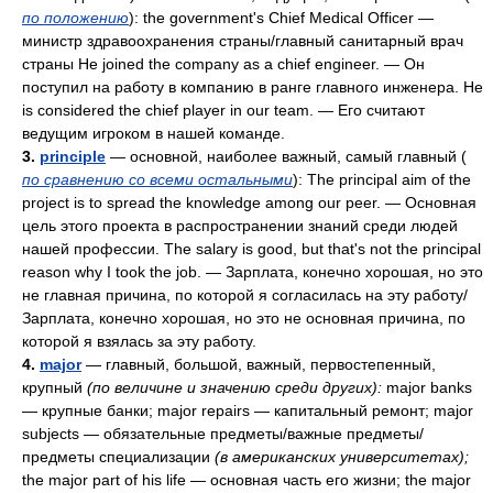
по положению
): the government's Chief Medical Officer —
министр здравоохранения страны/главный санитарный врач
страны Не joined the company as a chief engineer. — Он
поступил на работу в компанию в ранге главного инженера. Hе
is considered the chief player in our team. — Его считают
ведущим игроком в нашей команде.
3.
principle
— основной, наиболее важный, самый главный (
по сравнению со всеми остальными
): The principal aim of the
project is to spread the knowledge among our peer. — Основная
цель этого проекта в распространении знаний среди людей
нашей профессии. The salary is good, but that's not the principal
reason why I took the job.
—
Зарплата, конечно хорошая, но это
не главная причина, по которой я согласилась на эту работу/
Зарплата, конечно хорошая, но это не основная причина, по
которой я взялась за эту работу.
4.
major
— главный, большой, важный, первостепенный,
крупный
(по величине и значению среди других):
major banks
— крупные банки; major repairs — капитальный ремонт; major
subjects — обязательные предметы/важные предметы/
предметы специализации
(в американских университетах);
the major part of his life — основная часть его жизни; the major