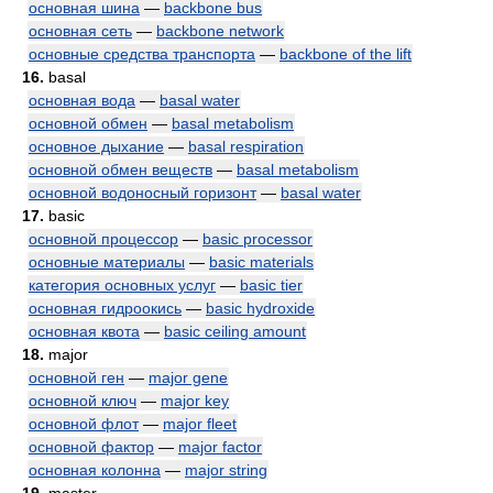
основная шина
—
backbone bus
основная сеть
—
backbone network
основные средства транспорта
—
backbone of the lift
16.
basal
основная вода
—
basal water
основной обмен
—
basal metabolism
основное дыхание
—
basal respiration
основной обмен веществ
—
basal metabolism
основной водоносный горизонт
—
basal water
17.
basic
основной процессор
—
basic processor
основные материалы
—
basic materials
категория основных услуг
—
basic tier
основная гидроокись
—
basic hydroxide
основная квота
—
basic ceiling amount
18.
major
основной ген
—
major gene
основной ключ
—
major key
основной флот
—
major fleet
основной фактор
—
major factor
основная колонна
—
major string