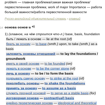
problem — главная проблема/самая важная проблема/
первостепенная проблема; work of major Importance — работа
большой важности/работа первостепенной важности
Русско-английский объяснительный словарь
главный
>
основа основ·а
14
1)
(главное, на чём строится что-л.)
base, basis, foundation
быть / лежать в основе — lie at the root
(of)
брать за основу
—
to base
(smth.)
upon, to take
(smth.)
as a
basis
заложить основы отношений
— to lay the foundations /
groundwork
иметь в своей основе
—
to be founded
(on)
лежать в основе
—
to be the corner stone
(of)
лечь в основу
— to be / to form the basis
подрывать самую основу
—
to strike at the root
(of)
поколебать основы
—
to shake the foundations
принять за основу
—
to assume as a basis
служить прочной основой
—
to serve as a stable basis
(for)
договорная основа
—
contract(ual) basis
идейно-теоретическая основа
—
ideological and theoretical