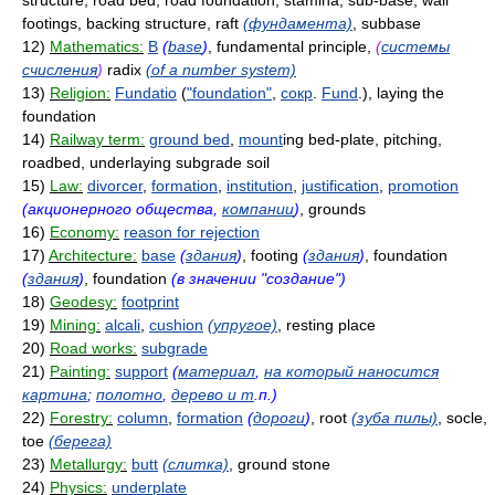
structure, road bed, road foundation, stamina, sub-base, wall
footings, backing structure, raft
(фундамента)
, subbase
12)
Mathematics:
B
(
base
)
, fundamental principle,
(
системы
счисления
)
radix
(of a number system)
13)
Religion:
Fundatio
(
"foundation"
,
сокр
.
Fund
.), laying the
foundation
14)
Railway term:
ground bed
,
mount
ing bed-plate, pitching,
roadbed, underlaying subgrade soil
15)
Law:
divorcer
,
formation
,
institution
,
justification
,
promotion
(акционерного общества,
компании
)
, grounds
16)
Economy:
reason for rejection
17)
Architecture:
base
(
здания
)
, footing
(
здания
)
, foundation
(
здания
)
, foundation
(в значении "создание")
18)
Geodesy:
footprint
19)
Mining:
alcali
,
cushion
(упругое)
, resting place
20)
Road works:
subgrade
21)
Painting:
support
(
материал
,
на который наносится
картина
;
полотно
,
дерево и т
.п.)
22)
Forestry:
column
,
formation
(
дороги
)
, root
(зуба пилы)
, socle,
toe
(берега)
23)
Metallurgy:
butt
(слитка)
, ground stone
24)
Physics:
underplate