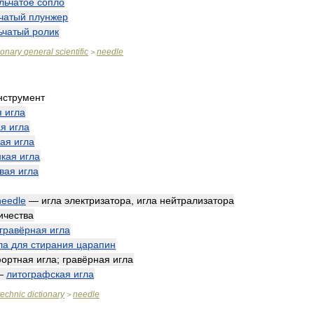
льчатое
сопло
чатый
плунжер
ьчатый
ролик
ionary
general
scientific
needle
>
нструмент
я
игла
ая
игла
ая
игла
нкая
игла
вая
игла
needle
—
игла
электризатора
,
игла
нейтрализатора
ичества
гравёрная
игла
ла
для
стирания
царапин
ортная
игла
;
гравёрная
игла
—
литографская
игла
technic
dictionary
needle
>