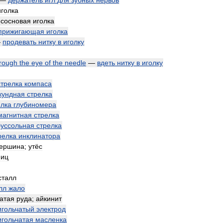
—
держатель
игл
для
зубных
нервов
иголка
,
сосновая
иголка
прижигающая
иголка
—
продевать
нитку
в
иголку
rough
the
eye
of
the
needle
—
вдеть
нитку
в
иголку
стрелка
компаса
кундная
стрелка
елка
глубиномера
магнитная
стрелка
буссольная
стрелка
релка
инклинатора
ершина
;
утёс
иц
сталл
лл
жало
чатая
руда
;
айкинит
игольчатый
электрод
игольчатая
масленка