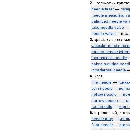
2
.
игольчатый
криста
needle
laser
—
лазе
needle
measuring
va
balanced
needle
val
tube
needle
valve
needle
valve
—
игол
3
.
кристаллизоватьс
vascular
needle
hold
radium
needle
intro
tuberculosis
needle
palate
suturing
need
intradermal
needle
4
.
игла
fine
needle
—
тонка
vein
needle
—
венн
hollow
needle
—
пол
narrow
needle
—
то
root
needle
—
корне
5
.
стрелочный
;
иголь
needle
map
—
иголь
float
needle
—
иголь