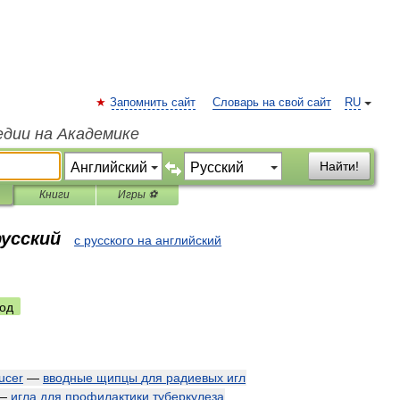
Запомнить сайт
Словарь на свой сайт
RU
едии на Академике
Найти!
Книги
Игры ⚽
русский
с русского на английский
од
ducer
—
вводные
щипцы
для
радиевых
игл
—
игла
для
профилактики
туберкулеза