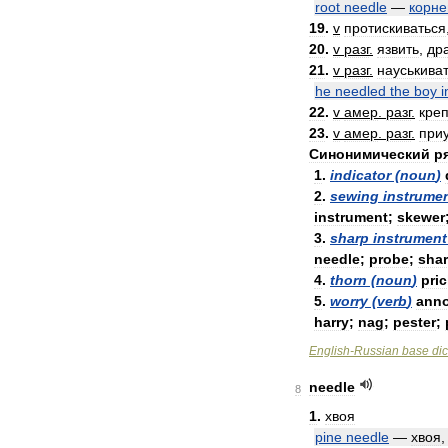
root
needle
—
корне
19
.
v
протискиваться
20
.
v
разг
.
язвить
,
др
21
.
v
разг
.
науськива
he
needled
the
boy
i
22
.
v
амер
.
разг
.
кре
23
.
v
амер
.
разг
.
при
Синонимический
р
1
.
indicator
(
noun
)
2
.
sewing
instrume
instrument
;
skewer
3
.
sharp
instrument
needle
;
probe
;
sha
4
.
thorn
(
noun
)
pric
5
.
worry
(
verb
)
ann
harry
;
nag
;
pester
;
English
-
Russian
base
dic
needle
8
1
.
хвоя
pine
needle
—
хвоя