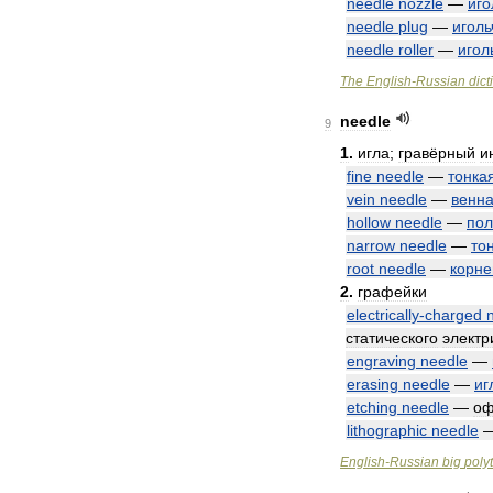
needle
nozzle
—
иго
needle
plug
—
иголь
needle
roller
—
игол
The
English
-
Russian
dict
needle
9
1
.
игла
;
гравёрный
и
fine
needle
—
тонка
vein
needle
—
венн
hollow
needle
—
пол
narrow
needle
—
то
root
needle
—
корне
2
.
графейки
electrically
-
charged
статического
электр
engraving
needle
—
erasing
needle
—
иг
etching
needle
—
оф
lithographic
needle
English
-
Russian
big
poly