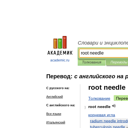
Словари и энциклоп
academic.ru
Толкования
Переводы
Перевод:
с английского на 
root needle
С русского на:
Английский
Толкование
Перев
С английского на:
root
needle
1
Все языки
корневая
игла
radium
needle
intro
Итальянский
tuberculosis
needle