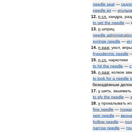
needle
seat
—
седл
needle
jet
—
игольч
12
.
n
сл
.
хандра
,
раз
to
get
the
needle
—
13
.
n
шприц
needle
administratio
syringe
needle
—
иг
14
.
n
разг
.
укол
,
впры
hypodermic
needle
15
.
n
сл
.
наркотики
to
hit
the
needle
—
с
16
.
n
разг
.
колкое
за
to
look
for
a
needle
i
безнадёжным
дело
17
.
v
шить
;
зашивать
to
ply
the
needle
—
18
.
v
прокалывать
иг
fine
needle
—
тонка
vein
needle
—
венн
hollow
needle
—
пол
narrow
needle
—
то