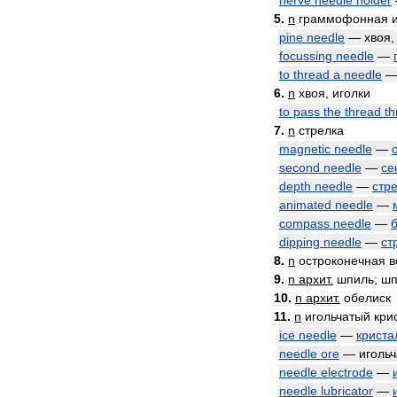
nerve
needle
holder
5
.
n
граммофонная
pine
needle
—
хвоя
focussing
needle
—
to
thread
a
needle
6
.
n
хвоя
,
иголки
to
pass
the
thread
th
7
.
n
стрелка
magnetic
needle
—
second
needle
—
се
depth
needle
—
стр
animated
needle
—
compass
needle
—
dipping
needle
—
ст
8
.
n
остроконечная
в
9
.
n
архит
.
шпиль
;
шп
10
.
n
архит
.
обелиск
11
.
n
игольчатый
кри
ice
needle
—
криста
needle
ore
—
иголь
needle
electrode
—
needle
lubricator
—