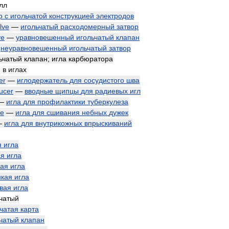
лл
р
с
игольчатой
конструкцией
электродов
lve
—
игольчатый
расходомерный
затвор
ve
—
уравновешенный
игольчатый
клапан
—
неуравновешенный
игольчатый
затвор
ьчатый
клапан
;
игла
карбюратора
я
в
иглах
er
—
иглодержатель
для
сосудистого
шва
ducer
—
вводные
щипцы
для
радиевых
игл
—
игла
для
профилактики
туберкулеза
le
—
игла
для
сшивания
небных
дужек
—
игла
для
внутрикожных
впрыскиваний
я
игла
ая
игла
ая
игла
нкая
игла
вая
игла
чатый
чатая
карта
чатый
клапан