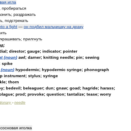
вая
игла
,
пробираться
азнить
;
раздражать
ть
,
подстрекать
nto
a
fight
—
он
подбил
мальчишку
на
драку
пить
украшивать
;
прилгнуть
яд:
dial
;
director
;
gauge
;
indicator
;
pointer
nt
(
noun
)
awl
;
darner
;
knitting
needle
;
pin
;
sewing
;
spike
(
noun
)
hypodermic
;
hypodermic
syringe
;
phonograph
rp
instrument
;
stylus
;
syringe
kle
;
thorn
oy
;
bedevil
;
beleaguer
;
dun
;
gnaw
;
goad
;
hagride
;
harass
;
plague
;
prod
;
provoke
;
question
;
tantalize
;
tease
;
worry
tionary
needle
>
,
сосновая
иголка