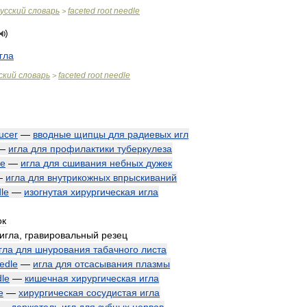
усский
словарь
faceted
root
needle
>
гла
ский
словарь
faceted
root
needle
>
ducer
—
вводные
щипцы
для
радиевых
игл
—
игла
для
профилактики
туберкулеза
le
—
игла
для
сшивания
небных
дужек
—
игла
для
внутрикожных
впрыскиваний
le
—
изогнутая
хирургическая
игла
ок
игла
,
гравировальный
резец
гла
для
шнурования
табачного
листа
edle
—
игла
для
отсасывания
плазмы
le
—
кишечная
хирургическая
игла
e
—
хирургическая
сосудистая
игла