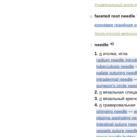
Универсальный
англо
-
р
faceted
root
needle
6
корневая
гранёная
и
Англо
-
русский
медицин
needle
7
1
.
n
иголка
,
игла
radium
needle
intro
tuberculosis
needle
palate
suturing
need
intradermal
needle
surgeon
'
s
circle
need
2
.
n
вязальная
спица
3
.
n
вязальный
крюч
4
.
n
гравировальная
stringing
needle
—
и
plasma
aspirating
ne
intestinal
suture
need
vessels
suture
needl