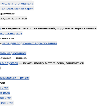
о
игольчатого
клапана
атая
реактивная
струя
дражение
хандрить
;
злиться
n
—
введение
лекарства
инъекцией
,
подкожное
впрыскивание
ла
для
шприца
скивание
—
игла
для
подкожных
впрыскиваний
тать
наркоманом
мечание
;
шпилька
n
a
haystack
—
искать
иголку
в
стоге
сена
,
заниматься
м
заниматься
шитьём
лой
я
игла
ая
игла
ая
игла
нкая
игла