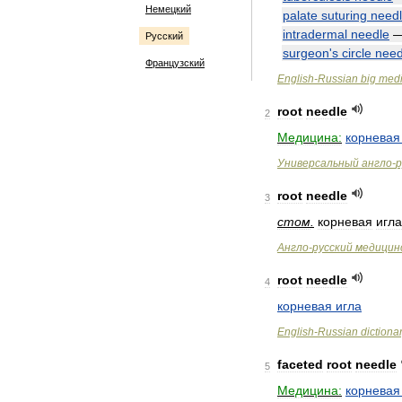
Немецкий
palate
suturing
need
intradermal
needle
Русский
surgeon
'
s
circle
need
Французский
English
-
Russian
big
medi
root
needle
2
Медицина:
корневая
Универсальный
англо
-
р
root
needle
3
стом
.
корневая
игла
Англо
-
русский
медицин
root
needle
4
корневая
игла
English
-
Russian
dictiona
faceted
root
needle
5
Медицина:
корневая