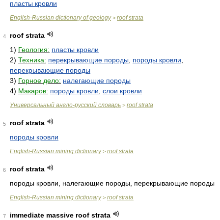
пласты кровли
English-Russian dictionary of geology
roof strata
>
roof strata
4
1)
Геология:
пласты кровли
2)
Техника:
перекрывающие породы
,
породы кровли
,
перекрывающие породы
3)
Горное дело:
налегающие породы
4)
Макаров:
породы кровли
,
слои кровли
Универсальный англо-русский словарь
roof strata
>
roof strata
5
породы кровли
English-Russian mining dictionary
roof strata
>
roof strata
6
породы кровли, налегающие породы, перекрывающие породы
English-Russian mining dictionary
roof strata
>
immediate massive roof strata
7