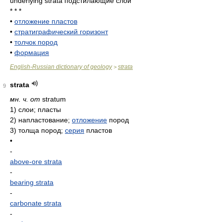
underlying strata подстилающие слои
* * *
•
отложение пластов
•
стратиграфический горизонт
•
толчок пород
•
формация
English-Russian dictionary of geology
strata
>
strata
9
мн. ч. от
stratum
1)
слои; пласты
2)
напластование;
отложение
пород
3)
толща пород;
серия
пластов
•
-
above-ore strata
-
bearing strata
-
carbonate strata
-