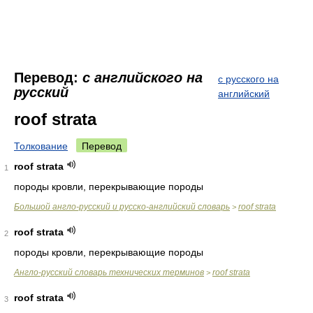
Перевод:
с английского на
с русского на
русский
английский
roof strata
Толкование
Перевод
roof strata
1
породы кровли, перекрывающие породы
Большой англо-русский и русско-английский словарь
roof strata
>
roof strata
2
породы кровли, перекрывающие породы
Англо-русский словарь технических терминов
roof strata
>
roof strata
3