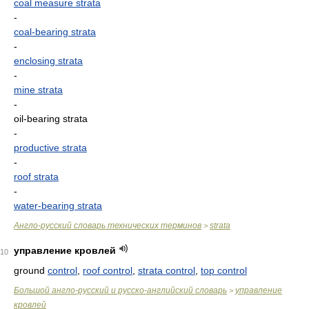
coal measure strata
-
coal-bearing strata
-
enclosing strata
-
mine strata
-
oil-bearing strata
-
productive strata
-
roof strata
-
water-bearing strata
Англо-русский словарь технических терминов
strata
>
управление кровлей
10
ground
control
,
roof control
,
strata control
,
top control
Большой англо-русский и русско-английский словарь
управление
>
кровлей