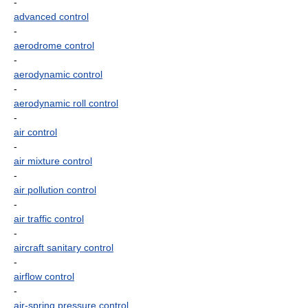
-
advanced control
-
aerodrome control
-
aerodynamic control
-
aerodynamic roll control
-
air control
-
air mixture control
-
air pollution control
-
air traffic control
-
aircraft sanitary control
-
airflow control
-
air-spring pressure control