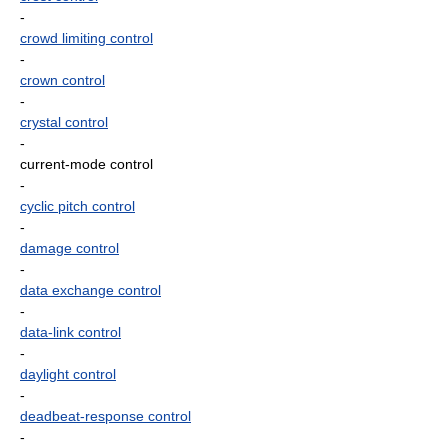
-
crowd limiting control
-
crown control
-
crystal control
-
current-mode control
-
cyclic pitch control
-
damage control
-
data exchange control
-
data-link control
-
daylight control
-
deadbeat-response control
-