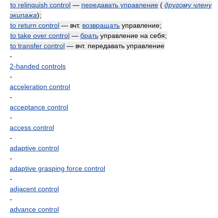
to relinquish control
—
передавать управление
(
другому члену
экипажа
)
;
to return control
— вчт.
возвращать
управление;
to take over control
—
брать
управление на себя;
to transfer control
— вчт. передавать управление
-
2-handed controls
-
acceleration control
-
acceptance control
-
access control
-
adaptive control
-
adaptive grasping force control
-
adjacent control
-
advance control