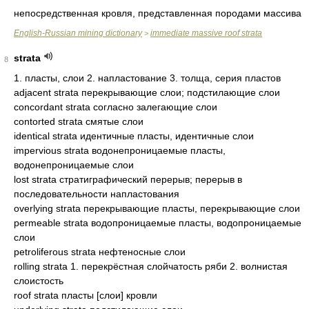
непосредственная кровля, представленная породами массива
English-Russian mining dictionary
immediate massive roof strata
>
strata
8
1. пласты, слои 2. напластование 3. толща, серия пластов
adjacent strata перекрывающие слои; подстилающие слои
concordant strata согласно залегающие слои
contorted strata смятые слои
identical strata идентичные пласты, идентичные слои
impervious strata водонепроницаемые пласты,
водонепроницаемые слои
lost strata стратиграфический перерыв; перерыв в
последовательности напластования
overlying strata перекрывающие пласты, перекрывающие слои
permeable strata водопроницаемые пласты, водопроницаемые
слои
petroliferous strata нефтеносные слои
rolling strata 1. перекрёстная слойчатость ряби 2. волнистая
слоистость
roof strata пласты [слои] кровли