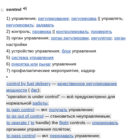
control
11
1)
управление;
регулирование
;
регулировка
|| управлять;
регулировать
;
задавать
2)
контроль;
проверка
||
контролировать
;
проверять
3)
орган управления;
орган регулировки
,
регулятор
;
орган
настройки
4)
устройство управления;
блок
управления
5)
система управления
6)
рукоятка или
рычаг
управления
7)
профилактические мероприятия, надзор
•
control by fuel delivery
—
качественное регулирование
мощности
(
двс
)
;
"operation is under control" — всё предусмотрено для
нормальной
работы
;
to gain control
— вчт.
получать
управление:
to go out of control
— становиться неуправляемым;
to operate (
to
handle) the
flight
controls —
оперировать
органами управления полётом;
to pass control
— вчт.
передавать
управление;