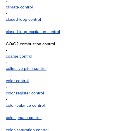
-
climate control
-
closed-loop control
-
closed-loop-excitation control
-
CO/O2 combustion control
-
coarse control
-
collective pitch control
-
color control
-
color register control
-
color-balance control
-
color-phase control
-
color-saturation control