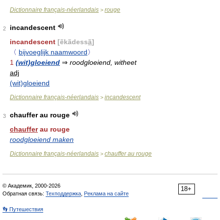
Dictionnaire français-néerlandais
rouge
>
incandescent
2
incandescent
[ẽkãdess
ã
]
〈
bijvoeglijk naamwoord
〉
1
(wit)gloeiend
⇒
roodgloeiend, witheet
adj
(wit)gloeiend
Dictionnaire français-néerlandais
incandescent
>
chauffer au rouge
3
chauffer
au rouge
roodgloeiend maken
Dictionnaire français-néerlandais
chauffer au rouge
>
© Академик, 2000-2026
18+
Обратная связь:
Техподдержка
,
Реклама на сайте
👣 Путешествия