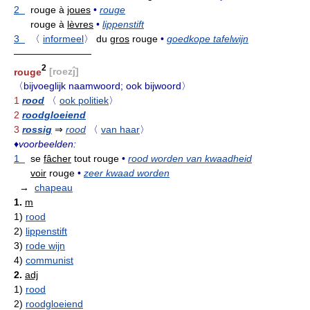
2
rouge à
joues
•
rouge
rouge à
lèvres
•
lippenstift
3
〈
informeel
〉
du
gros
rouge
•
goedkope tafelwijn
————————
2
rouge
[roezĵ]
〈bijvoeglijk naamwoord; ook bijwoord〉
1
rood
〈
ook politiek
〉
2
roodgloeiend
3
rossig
⇒
rood
〈
van haar
〉
♦
voorbeelden:
1
se
fâcher
tout rouge
•
rood worden van kwaadheid
voir
rouge
•
zeer kwaad worden
→
chapeau
1.
m
1)
rood
2)
lippenstift
3)
rode wijn
4)
communist
2.
adj
1)
rood
2)
roodgloeiend