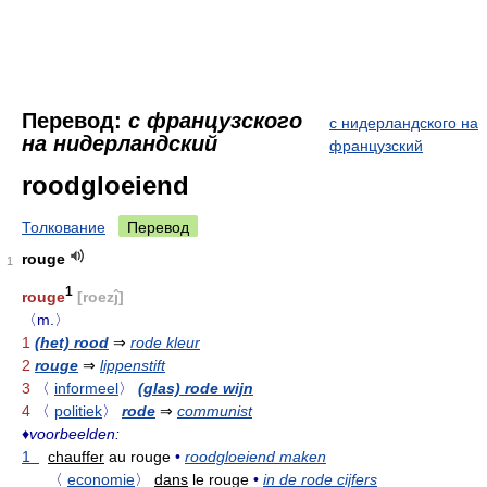
Перевод:
с французского
с нидерландского на
на нидерландский
французский
roodgloeiend
Толкование
Перевод
rouge
1
1
rouge
[roezĵ]
〈m.〉
1
(het) rood
⇒
rode kleur
2
rouge
⇒
lippenstift
3
〈
informeel
〉
(glas) rode wijn
4
〈
politiek
〉
rode
⇒
communist
♦
voorbeelden:
1
chauffer
au rouge
•
roodgloeiend maken
〈
economie
〉
dans
le rouge
•
in de rode cijfers