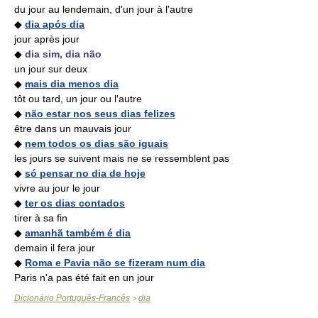
du jour au lendemain, d'un jour à l'autre
◆
dia após dia
jour après jour
◆
dia sim, dia não
un jour sur deux
◆
mais dia menos dia
tôt ou tard, un jour ou l'autre
◆
não estar nos seus dias felizes
être dans un mauvais jour
◆
nem todos os dias são iguais
les jours se suivent mais ne se ressemblent pas
◆
só pensar no dia de hoje
vivre au jour le jour
◆
ter os dias contados
tirer à sa fin
◆
amanhã também é dia
demain il fera jour
◆
Roma e Pavia não se fizeram num dia
Paris n'a pas été fait en un jour
Dicionário Português-Francês
dia
>