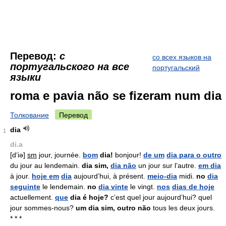
Перевод:
с
со всех языков на
португальского на все
португальский
языки
roma e pavia não se fizeram num dia
Толкование
Перевод
dia
1
di.a
[d‘iə]
sm
jour, journée.
bom
dia!
bonjour!
de um
dia para o outro
du jour au lendemain.
dia sim,
dia não
un jour sur l’autre.
em dia
à jour.
hoje em
dia
aujourd’hui, à présent.
meio-dia
midi.
no
dia
seguinte
le lendemain.
no
dia vinte
le vingt.
nos
dias de hoje
actuellement.
que
dia é hoje?
c’est quel jour aujourd’hui? quel
jour sommes-nous?
um dia sim, outro não
tous les deux jours.
* * *