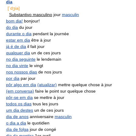
dia
[`dʒia]
Substantivo masculino
jour
masculin
bom dia!
bonjour!
do dia
du jour
durante o dia
pendant la journée
estar em dia
être à jour
já é de dia
il fait jour
qualquer dia
un de ces jours
no dia seguinte
le lendemain
no dia vinte
le vingt
nos nossos dias
de nos jours
por dia
par jour
pôr algo em dia
(atualizar)
mettre quelque chose à jour
(em conversa)
faire le point sur quelque chose
pôr-se em dia
se mettre à jour
todos os dias
tous les jours
um dia destes
un de ces jours
dia de anos
anniversaire
masculin
o dia a dia
le quotidien
dia de folga
jour de congé
dia da mentira
1er avril