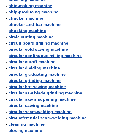
-
chip-making machine
-
chip-producing machine
-
chucker machine
-
chucker-and-bar machine
-
chucking machine
-
circle cutting machine
-
circuit board drilling machine
-
circular cold sawing machine
-
circular continuous milling machine
-
circular cutoff machine
-
circular dividing machine
-
circular graduating machine
-
circular grinding machine
-
circular hot sawing machine
-
circular saw blade grinding machine
-
circular saw sharpening machine
-
circular sawing machine
-
circular seam-welding machine
-
circumferential seam-welding machine
-
cleaning machine
-
closing machine