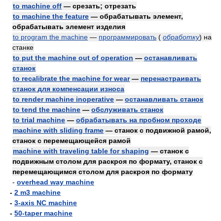
to machine off
— срезать; отрезать
to machine the feature
— обрабатывать элемент,
обрабатывать элемент изделия
to program the machine
—
программировать
(
обработку
)
на
станке
to put the machine out of operation
—
останавливать
станок
to recalibrate the machine for wear
—
перенастраивать
станок для компенсации износа
to render machine inoperative
—
останавливать станок
to tend the machine
—
обслуживать станок
to trial machine
—
обрабатывать на пробном проходе
machine with sliding frame
— станок с подвижной рамой,
станок с перемещающейся рамой
machine with traveling table for shaping
— станок с
подвижным столом для раскроя по формату, станок с
перемещающимся столом для раскроя по формату
-
overhead way machine
-
2 m3 machine
-
3-axis NC machine
-
50-taper machine