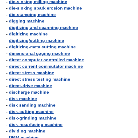
-
die-sinking milling machine
-
die-sinking spark erosion machine
-
die-stamping machine
-
digging machine
-
digitizing and scanning machine
-
digitizing machine
-
digitizing/cutting machine
-
digitizing-metalcutting machine
-
dimensional gaging machine
-
direct computer controlled machine
-
direct current commutator machine
-
direct stress machine
-
direct stress testing machine
-
direct-drive machine
-
discharge machine
-
disk machine
-
disk sanding machine
-
disk-cutting machine
-
disk-grinding machine
-
disk-resurfacing machine
-
dividing machine
-
DMM machine