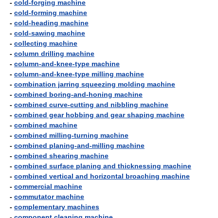
-
cold-forging machine
-
cold-forming machine
-
cold-heading machine
-
cold-sawing machine
-
collecting machine
-
column drilling machine
-
column-and-knee-type machine
-
column-and-knee-type milling machine
-
combination jarring squeezing molding machine
-
combined boring-and-honing machine
-
combined curve-cutting and nibbling machine
-
combined gear hobbing and gear shaping machine
-
combined machine
-
combined milling-turning machine
-
combined planing-and-milling machine
-
combined shearing machine
-
combined surface planing and thicknessing machine
-
combined vertical and horizontal broaching machine
-
commercial machine
-
commutator machine
-
complementary machines
-
component cleaning machine