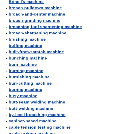
-
Brinell's machine
-
broach pulldown machine
-
broach-and-center machine
-
broach-grinding machine
-
broaching tool sharpening machine
-
broach-sharpening machine
-
brushing machine
-
buffing machine
-
built-from-scratch machine
-
bunching machine
-
burn machine
-
burning machine
-
burnishing machine
-
burr-cutting machine
-
burring machine
-
busy machine
-
butt-seam welding machine
-
butt-welding machine
-
by-level broaching machine
-
cabinet-based machine
-
cable tension testing machine
-
cable-making machine