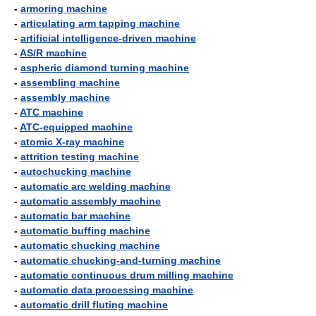
-
armoring machine
-
articulating arm tapping machine
-
artificial intelligence-driven machine
-
AS/R machine
-
aspheric diamond turning machine
-
assembling machine
-
assembly machine
-
ATC machine
-
ATC-equipped machine
-
atomic X-ray machine
-
attrition testing machine
-
autochucking machine
-
automatic arc welding machine
-
automatic assembly machine
-
automatic bar machine
-
automatic buffing machine
-
automatic chucking machine
-
automatic chucking-and-turning machine
-
automatic continuous drum milling machine
-
automatic data processing machine
-
automatic drill fluting machine