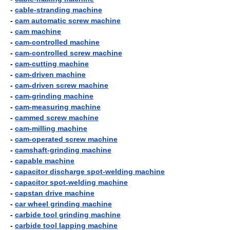
-
cable-stranding machine
-
cam automatic screw machine
-
cam machine
-
cam-controlled machine
-
cam-controlled screw machine
-
cam-cutting machine
-
cam-driven machine
-
cam-driven screw machine
-
cam-grinding machine
-
cam-measuring machine
-
cammed screw machine
-
cam-milling machine
-
cam-operated screw machine
-
camshaft-grinding machine
-
capable machine
-
capacitor discharge spot-welding machine
-
capacitor spot-welding machine
-
capstan drive machine
-
car wheel grinding machine
-
carbide tool grinding machine
-
carbide tool lapping machine