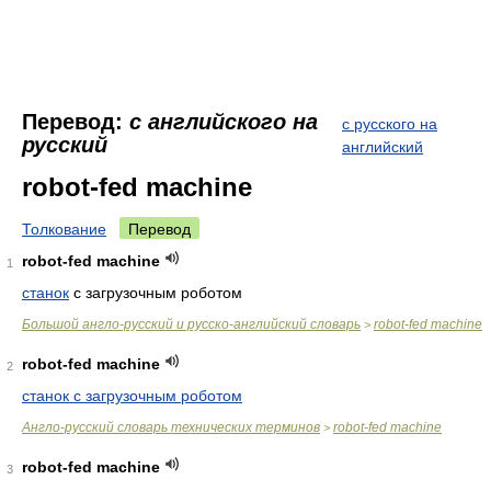
Перевод:
с английского на
с русского на
русский
английский
robot-fed machine
Толкование
Перевод
robot-fed machine
1
станок
с загрузочным роботом
Большой англо-русский и русско-английский словарь
robot-fed machine
>
robot-fed machine
2
станок с загрузочным роботом
Англо-русский словарь технических терминов
robot-fed machine
>
robot-fed machine
3