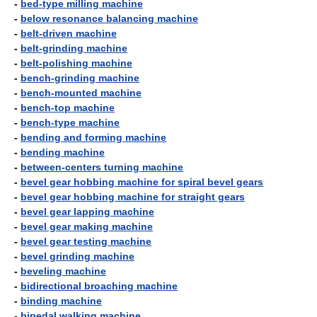
-
bed-type milling machine
-
below resonance balancing machine
-
belt-driven machine
-
belt-grinding machine
-
belt-polishing machine
-
bench-grinding machine
-
bench-mounted machine
-
bench-top machine
-
bench-type machine
-
bending and forming machine
-
bending machine
-
between-centers turning machine
-
bevel gear hobbing machine for spiral bevel gears
-
bevel gear hobbing machine for straight gears
-
bevel gear lapping machine
-
bevel gear making machine
-
bevel gear testing machine
-
bevel grinding machine
-
beveling machine
-
bidirectional broaching machine
-
binding machine
-
bipedal walking machine