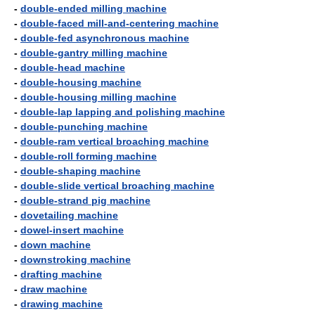
-
double-ended milling machine
-
double-faced mill-and-centering machine
-
double-fed asynchronous machine
-
double-gantry milling machine
-
double-head machine
-
double-housing machine
-
double-housing milling machine
-
double-lap lapping and polishing machine
-
double-punching machine
-
double-ram vertical broaching machine
-
double-roll forming machine
-
double-shaping machine
-
double-slide vertical broaching machine
-
double-strand pig machine
-
dovetailing machine
-
dowel-insert machine
-
down machine
-
downstroking machine
-
drafting machine
-
draw machine
-
drawing machine