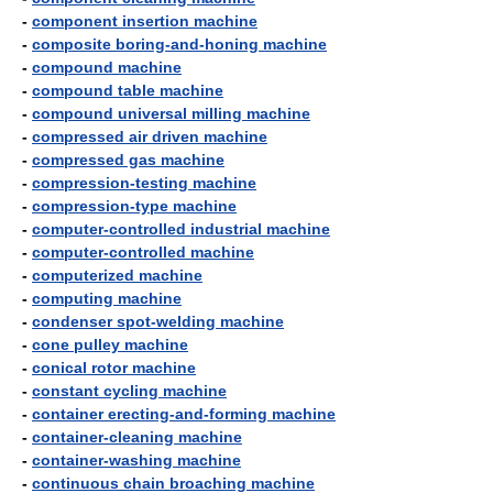
-
component insertion machine
-
composite boring-and-honing machine
-
compound machine
-
compound table machine
-
compound universal milling machine
-
compressed air driven machine
-
compressed gas machine
-
compression-testing machine
-
compression-type machine
-
computer-controlled industrial machine
-
computer-controlled machine
-
computerized machine
-
computing machine
-
condenser spot-welding machine
-
cone pulley machine
-
conical rotor machine
-
constant cycling machine
-
container erecting-and-forming machine
-
container-cleaning machine
-
container-washing machine
-
continuous chain broaching machine