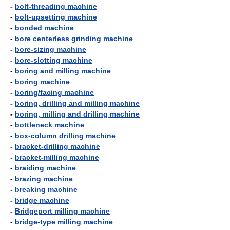
-
bolt-threading machine
-
bolt-upsetting machine
-
bonded machine
-
bore centerless grinding machine
-
bore-sizing machine
-
bore-slotting machine
-
boring and milling machine
-
boring machine
-
boring/facing machine
-
boring, drilling and milling machine
-
boring, milling and drilling machine
-
bottleneck machine
-
box-column drilling machine
-
bracket-drilling machine
-
bracket-milling machine
-
braiding machine
-
brazing machine
-
breaking machine
-
bridge machine
-
Bridgeport milling machine
-
bridge-type milling machine