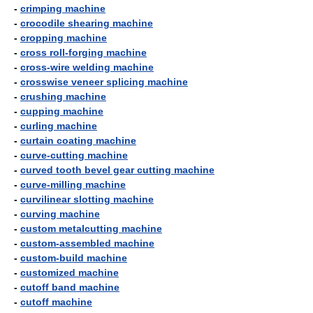
-
crimping machine
-
crocodile shearing machine
-
cropping machine
-
cross roll-forging machine
-
cross-wire welding machine
-
crosswise veneer splicing machine
-
crushing machine
-
cupping machine
-
curling machine
-
curtain coating machine
-
curve-cutting machine
-
curved tooth bevel gear cutting machine
-
curve-milling machine
-
curvilinear slotting machine
-
curving machine
-
custom metalcutting machine
-
custom-assembled machine
-
custom-build machine
-
customized machine
-
cutoff band machine
-
cutoff machine