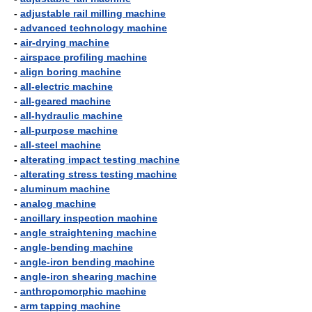
-
adjustable rail milling machine
-
advanced technology machine
-
air-drying machine
-
airspace profiling machine
-
align boring machine
-
all-electric machine
-
all-geared machine
-
all-hydraulic machine
-
all-purpose machine
-
all-steel machine
-
alterating impact testing machine
-
alterating stress testing machine
-
aluminum machine
-
analog machine
-
ancillary inspection machine
-
angle straightening machine
-
angle-bending machine
-
angle-iron bending machine
-
angle-iron shearing machine
-
anthropomorphic machine
-
arm tapping machine