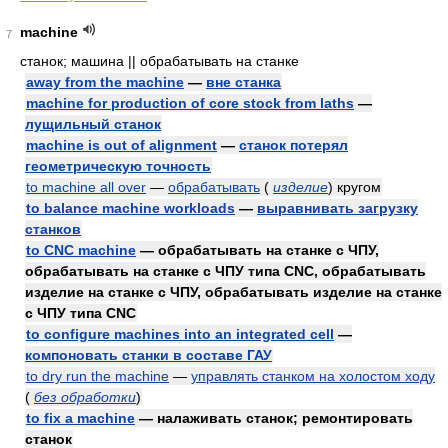
machine
7
станок; машина || обрабатывать на станке
away from the machine
—
вне станка
machine for production of core stock from laths
—
лущильный станок
machine is out of alignment
—
станок потерял
геометрическую точность
to machine all over
—
обрабатывать
(
изделие
)
кругом
to balance machine workloads
—
выравнивать загрузку
станков
to CNC machine
— обрабатывать на станке с ЧПУ,
обрабатывать на станке с ЧПУ типа CNC, обрабатывать
изделие на станке с ЧПУ, обрабатывать изделие на станке
с ЧПУ типа CNC
to configure machines into an integrated cell
—
компоновать станки в составе ГАУ
to dry run the machine
—
управлять станком на холостом ходу
(
без обработки
)
to fix a machine
— налаживать станок; ремонтировать
станок