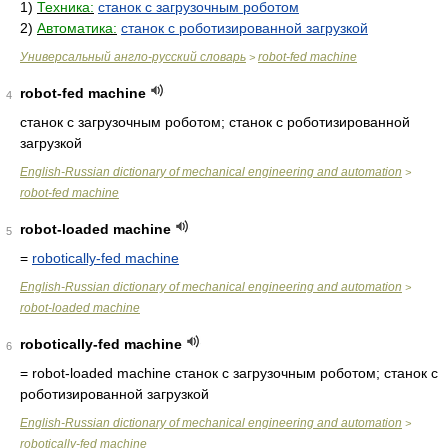
1)
Техника:
станок с загрузочным роботом
2)
Автоматика:
станок с роботизированной загрузкой
Универсальный англо-русский словарь
robot-fed machine
>
robot-fed machine
4
станок с загрузочным роботом; станок с роботизированной
загрузкой
English-Russian dictionary of mechanical engineering and automation
>
robot-fed machine
robot-loaded machine
5
=
robotically-fed machine
English-Russian dictionary of mechanical engineering and automation
>
robot-loaded machine
robotically-fed machine
6
= robot-loaded machine
станок с загрузочным роботом; станок с
роботизированной загрузкой
English-Russian dictionary of mechanical engineering and automation
>
robotically-fed machine