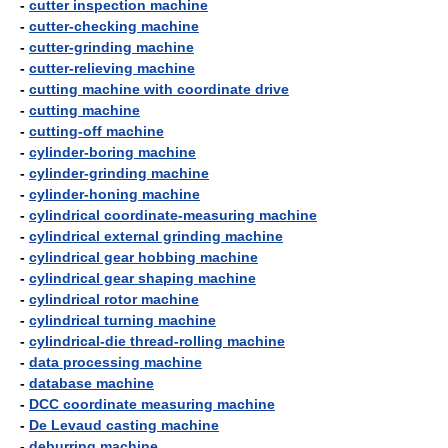
-
cutter inspection machine
-
cutter-checking machine
-
cutter-grinding machine
-
cutter-relieving machine
-
cutting machine with coordinate drive
-
cutting machine
-
cutting-off machine
-
cylinder-boring machine
-
cylinder-grinding machine
-
cylinder-honing machine
-
cylindrical coordinate-measuring machine
-
cylindrical external grinding machine
-
cylindrical gear hobbing machine
-
cylindrical gear shaping machine
-
cylindrical rotor machine
-
cylindrical turning machine
-
cylindrical-die thread-rolling machine
-
data processing machine
-
database machine
-
DCC coordinate measuring machine
-
De Levaud casting machine
-
deburring machine