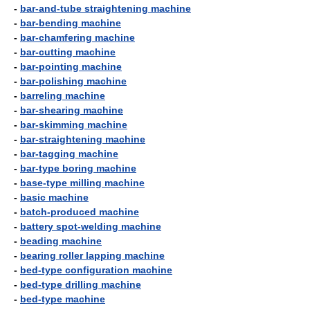
-
bar-and-tube straightening machine
-
bar-bending machine
-
bar-chamfering machine
-
bar-cutting machine
-
bar-pointing machine
-
bar-polishing machine
-
barreling machine
-
bar-shearing machine
-
bar-skimming machine
-
bar-straightening machine
-
bar-tagging machine
-
bar-type boring machine
-
base-type milling machine
-
basic machine
-
batch-produced machine
-
battery spot-welding machine
-
beading machine
-
bearing roller lapping machine
-
bed-type configuration machine
-
bed-type drilling machine
-
bed-type machine