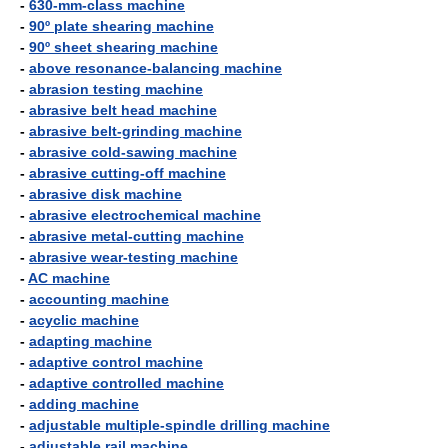
-
630-mm-class machine
-
90º plate shearing machine
-
90º sheet shearing machine
-
above resonance-balancing machine
-
abrasion testing machine
-
abrasive belt head machine
-
abrasive belt-grinding machine
-
abrasive cold-sawing machine
-
abrasive cutting-off machine
-
abrasive disk machine
-
abrasive electrochemical machine
-
abrasive metal-cutting machine
-
abrasive wear-testing machine
-
AC machine
-
accounting machine
-
acyclic machine
-
adapting machine
-
adaptive control machine
-
adaptive controlled machine
-
adding machine
-
adjustable multiple-spindle drilling machine
-
adjustable rail machine