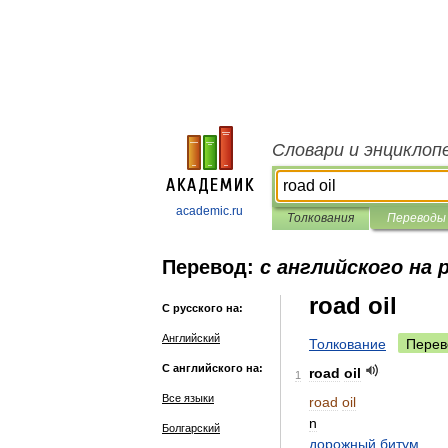
Словари и энциклоп
academic.ru
Толкования
Переводы
Перевод:
с английского на 
road oil
С русского на:
Английский
Толкование
Перев
С английского на:
road
oil
1
Все языки
road
oil
n
Болгарский
дорожный
битум