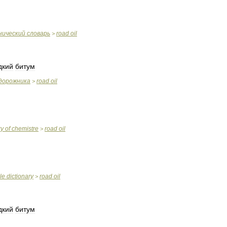
нический
словарь
road
oil
>
дкий
битум
дорожника
road
oil
>
ry
of
chemistre
road
oil
>
le
dictionary
road
oil
>
дкий
битум