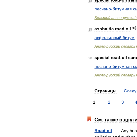
special
road
-
oil
san
18
песчано
-
битумная
с
Большой
англо
-
русский
asphaltic
road
oil
19
асфальтовый
битум
Англо
-
русский
словарь
special
road
-
oil
san
20
песчано
-
битумная
с
Англо
-
русский
словарь
Страницы
След
1
2
3
См
.
также
в
друг
Road
oil
—
Any
hea