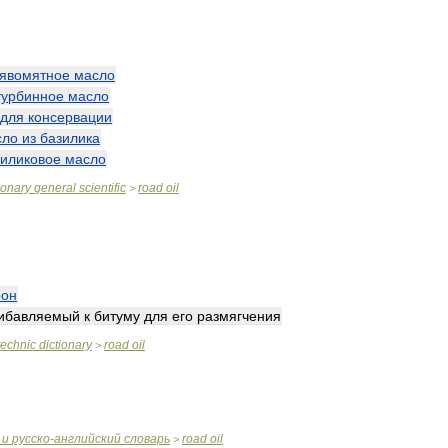
рявомятное
масло
турбинное
масло
для
консервации
сло
из
базилика
зиликовое
масло
ionary
general
scientific
road
oil
>
рон
ибавляемый
к
битуму
для
его
размягчения
technic
dictionary
road
oil
>
и
русско
-
английский
словарь
road
oil
>