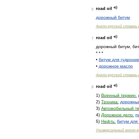
road
oil
6
дорожный
битум
Англо
-
русский
словарь
road
oil
7
дорожный
битум
,
би
* * *
•
битум
для
гудрони
•
дорожное
масло
Англо
-
русский
словарь
road
oil
8
1
)
Военный
термин:
2
)
Техника:
дорожны
3
)
Автомобильный
т
4
)
Дорожное
дело:
п
5
)
Нефть:
битум
для
Универсальный
англо
-
р