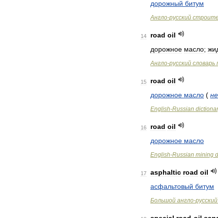
дорожный
битум
Англо
-
русский
строит
road
oil
14
дорожное
масло
;
жи
Англо
-
русский
словарь
road
oil
15
дорожное
масло
(
н
English
-
Russian
dictiona
road
oil
16
дорожное
масло
English
-
Russian
mining
d
asphaltic
road
oil
17
асфальтовый
битум
Большой
англо
-
русский