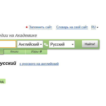
Запомнить сайт
Словарь на свой сайт
RU
едии на Академике
Найти!
Книги
Игры ⚽
русский
с русского на английский
од