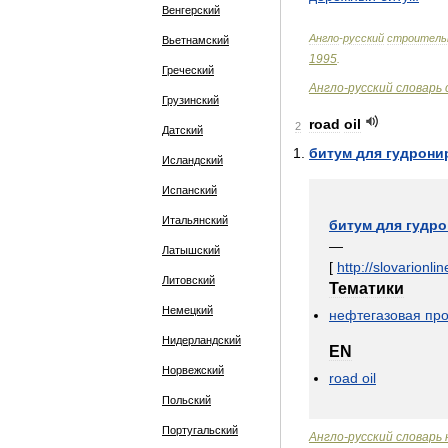
Венгерский
Англо
-
русский
строитель
Вьетнамский
1995
.
Греческий
Англо
-
русский
словарь
Грузинский
road
oil
2
Датский
битум
для
гудрони
Исландский
Испанский
Итальянский
битум
для
гудр
—
Латышский
[
http:
//
slovarionlin
Литовский
Тематики
Немецкий
нефтегазовая
пр
Нидерландский
EN
Норвежский
road
oil
Польский
Португальский
Англо
-
русский
словарь