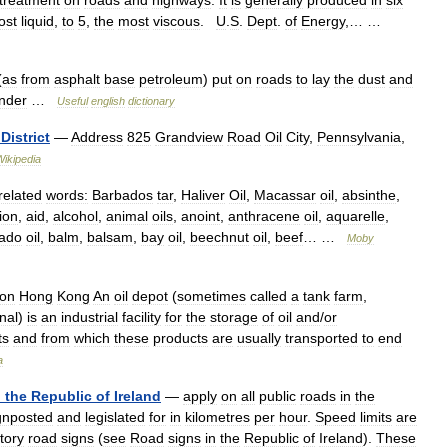
treatment
on
roads
and
highways
.
It
is
generally
produced
in
six
ost
liquid
,
to
5
,
the
most
viscous
.
U
.
S
.
Dept
.
of
Energy
,… …
(
as
from
asphalt
base
petroleum
)
put
on
roads
to
lay
the
dust
and
inder
…
Useful
english
dictionary
District
—
Address
825
Grandview
Road
Oil
City
,
Pennsylvania
,
Wikipedia
related
words:
Barbados
tar
,
Haliver
Oil
,
Macassar
oil
,
absinthe
,
ion
,
aid
,
alcohol
,
animal
oils
,
anoint
,
anthracene
oil
,
aquarelle
,
ado
oil
,
balm
,
balsam
,
bay
oil
,
beechnut
oil
,
beef
… …
Moby
on
Hong
Kong
An
oil
depot
(
sometimes
called
a
tank
farm
,
nal
)
is
an
industrial
facility
for
the
storage
of
oil
and
/
or
ts
and
from
which
these
products
are
usually
transported
to
end
a
n
the
Republic
of
Ireland
—
apply
on
all
public
roads
in
the
gnposted
and
legislated
for
in
kilometres
per
hour
.
Speed
limits
are
tory
road
signs
(
see
Road
signs
in
the
Republic
of
Ireland
).
These