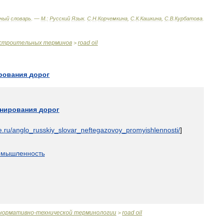
ный
словарь
. —
М
.
:
Русский
Язык
.
С
.
Н
.
Корчемкина
,
С
.
К
.
Кашкина
,
С
.
В
.
Курбатова
.
строительных
терминов
road
oil
>
рования
дорог
онирования
дорог
e
.
ru
/
anglo
_
russkiy
_
slovar
_
neftegazovoy
_
promyishlennosti
/
]
омышленность
нормативно
-
технической
терминологии
road
oil
>