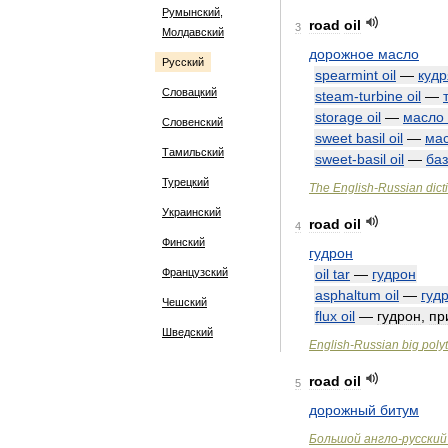
Румынский,
road
oil
3
Молдавский
дорожное
масло
Русский
spearmint
oil
—
куд
Словацкий
steam
-
turbine
oil
—
storage
oil
—
масло
Словенский
sweet
basil
oil
—
ма
Тамильский
sweet
-
basil
oil
—
ба
Турецкий
The
English
-
Russian
dict
Украинский
road
oil
4
Финский
гудрон
Французский
oil
tar
—
гудрон
asphaltum
oil
—
гуд
Чешский
flux
oil
—
гудрон
,
пр
Шведский
English
-
Russian
big
poly
road
oil
5
дорожный
битум
Большой
англо
-
русский