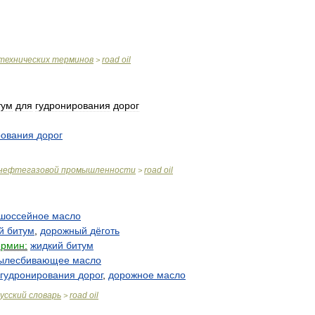
технических
терминов
road
oil
>
тум
для
гудронирования
дорог
рования
дорог
нефтегазовой
промышленности
road
oil
>
шоссейное
масло
й
битум
,
дорожный
дёготь
ермин:
жидкий
битум
ылесбивающее
масло
гудронирования
дорог
,
дорожное
масло
усский
словарь
road
oil
>