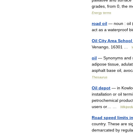
palliative
and
surface
grades
,
from
0
,
the
m
Energy
terms
road
oil
—
noun
:
oil
act
as
a
waterproof
b
Oil
City
Area
School
Venango
,
16301
…
oil
—
Synonyms
and
adipose
tissue
,
adulat
asphalt
base
oil
,
avoc
Thesaurus
Oil
depot
—
in
Kowlo
installation
or
oil
termi
petrochemical
produc
users
or
… …
Wikipedi
Road
speed
limits
i
country
.
These
are
si
demarcated
by
regula