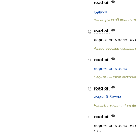
road
oil
9
гудрон
Англо
русский
политех
road
oil
10
дорожное
масло
;
жи
Англо
-
русский
словарь
road
oil
11
дорожное
масло
English
-
Russian
dictiona
road
oil
12
жидкий
битум
English
-
russian
automobi
road
oil
13
дорожное
масло
;
жи
* * *