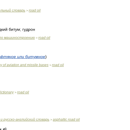
ельный
словарь
road
oil
>
дкий
битум
;
гудрон
по
машиностроению
road
oil
>
ефтяное
или
битумное
)
ry
of
aviation
and
missile
bases
road
oil
>
ictionary
road
oil
>
и
русско
-
английский
словарь
asphaltic
road
oil
>