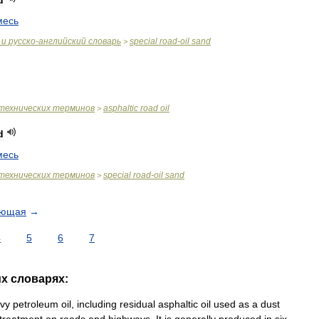
d
месь
и
русско
-
английский
словарь
special
road
-
oil
sand
>
технических
терминов
asphaltic
road
oil
>
d
месь
технических
терминов
special
road
-
oil
sand
>
ующая
→
4
5
6
7
их
словарях:
vy
petroleum
oil
,
including
residual
asphaltic
oil
used
as
a
dust