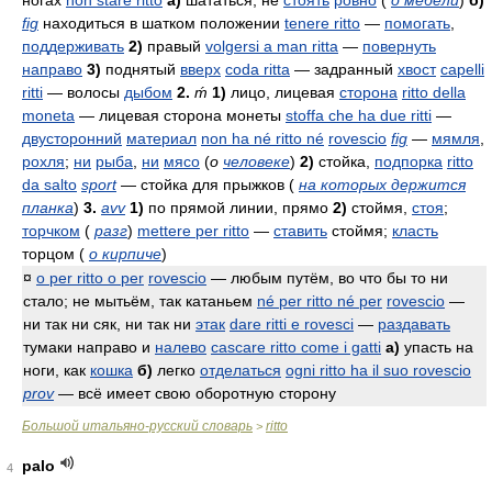
ногах
non stare ritto
а)
шататься, не
стоять
ровно
(
о мебели
)
б)
fig
находиться в шатком положении
tenere ritto
—
помогать
,
поддерживать
2)
правый
volgersi a man ritta
—
повернуть
направо
3)
поднятый
вверх
coda ritta
— задранный
хвост
capelli
ritti
— волосы
дыбом
2.
ḿ
1)
лицо, лицевая
сторона
ritto della
moneta
— лицевая сторона монеты
stoffa che ha due ritti
—
двусторонний
материал
non ha né ritto né
rovescio
fig
—
мямля
,
рохля
;
ни
рыба
,
ни
мясо
(
о
человеке
)
2)
стойка,
подпорка
ritto
da salto
sport
— стойка для прыжков (
на которых держится
планка
)
3.
avv
1)
по прямой линии, прямо
2)
стоймя,
стоя
;
торчком
(
разг
)
mettere per ritto
—
ставить
стоймя;
класть
торцом (
о кирпиче
)
¤
o per ritto o per
rovescio
— любым путём, во что бы то ни
стало; не мытьём, так катаньем
né per ritto né per
rovescio
—
ни так ни сяк, ни так ни
этак
dare ritti e rovesci
—
раздавать
тумаки направо и
налево
cascare ritto come i gatti
а)
упасть на
ноги, как
кошка
б)
легко
отделаться
ogni ritto ha il suo rovescio
prov
— всё имеет свою оборотную сторону
Большой итальяно-русский словарь
ritto
>
palo
4