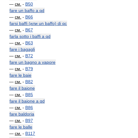
—
см.
-
B50
fare un baffo a qd
—
см.
-
B66
farsi baffi (или un baffo) di qc
—
см.
-
B67
farla sotto i baffi a qd
—
см.
-
B63
fare i bagagli
—
см.
-
B72
fare un bagno a vapore
—
см.
-
B79
fare le baie
—
см.
-
B82
fare il baione
—
см.
-
B85
fare il baione a qd
—
см.
-
B86
fare baldoria
—
см.
-
B97
fare le balle
—
см.
-
B117