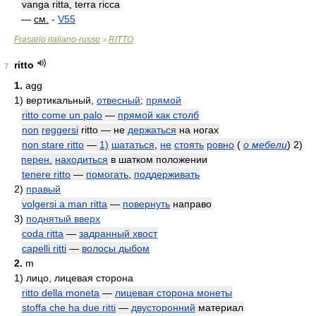
vanga ritta, terra ricca
—
см.
-
V55
Frasario italiano-russo
RITTO
>
ritto
7
1.
agg
1)
вертикальный,
отвесный
;
прямой
ritto come un palo
—
прямой как столб
non
reggersi
ritto — не
держаться
на ногах
non stare ritto
—
1)
шататься
,
не
стоять
ровно
(
о мебели
)
2)
перен.
находиться
в шатком положении
tenere ritto
—
помогать
,
поддерживать
2)
правый
volgersi a man ritta
—
повернуть
направо
3)
поднятый вверх
coda ritta
—
задранный хвост
capelli ritti
—
волосы дыбом
2.
m
1)
лицо, лицевая сторона
ritto della moneta
—
лицевая сторона монеты
stoffa che ha due ritti
—
двусторонний
материал