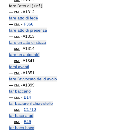
fare l'atto di (+inf.)
—
см.
-A1312
fare atto di fede
—
см.
-
F366
fare atto di presenza
—
см.
-A1313
fare un atto di stizza
—
см.
-A1314
fare un autodafé
—
см.
-A1341
farsi avanti
—
см.
-A1351
fare l'avvocato del d avolo
—
см.
-A1399
far baccano
—
см.
-
B14
far baciare il chiavistello
—
см.
-
C1710
far baco a qd
—
см.
-
B49
far baco baco