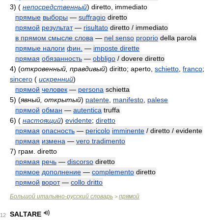
3)
(
непосредственный
)
diretto, immediato
прямые
выборы
—
suffragio
diretto
прямой
результат
—
risultato
diretto / immediato
в прямом смысле слова
—
nel senso
proprio
della parola
прямые налоги
фин.
—
imposte dirette
прямая
обязанность
—
obbligo
/ dovere diretto
4)
(
откровенный, правдивый
)
diritto; aperto,
schietto
,
franco
;
sincero
(
искренний
)
прямой
человек
—
persona
schietta
5)
(
явный, открытый
)
patente
,
manifesto
,
palese
прямой
обман
—
autentica
truffa
6)
(
настоящий
)
evidente
;
diretto
прямая
опасность
—
pericolo
imminente
/ diretto / evidente
прямая
измена
—
vero tradimento
7)
грам. diretto
прямая
речь
—
discorso
diretto
прямое
дополнение
—
complemento
diretto
прямой
ворот
—
collo dritto
Большой итальяно-русский словарь
прямой
>
SALTARE
12