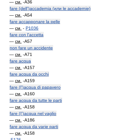
—
см.
-A36
fare (dell')accademia (или le accademie)
—
см.
-A54
fare accapponare la pelle
—
см.
-
P1036
fare con l'accetta
—
см.
-A57
non fare un accidente
—
см.
-A71
fare acqua
—
см.
-A157
fare acqua da occhi
—
см.
-A159
fare (l')acqua di papavero
—
см.
-A160
fare acqua da tutte le parti
—
см.
-A158
fare (I')acqua nel vaglio
—
см.
-A186
fare acqua da varie parti
—
см.
-A158
-
F176
—