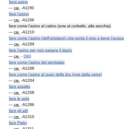
farsi asina
—
см.
-A1190
fare l'asino
—
см.
-A1206
fare come l'asino al catino (или al corbello, alla secchia)
—
см.
-A1210
fare come l'asino (dell'ortolano) che porta il vino e beve l'acqua
—
см.
-A1209
fare l'asino per non pagare il dazio
—
см.
-
D60
fare come l'asino del pentolaio
—
см.
-A1208
fare come l'asino al suon della lira (или della cetra)
—
см.
-A1204
fare assalto
—
см.
-A1258
fare le aste
—
см.
-A1286
fare gli atti
—
см.
-A1310
fare Patto
—
см.
-A1311