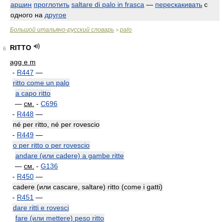
аршин
проглотить
saltare di palo in frasca
—
перескакивать
с
одного на
другое
Большой итальяно-русский словарь
palo
>
RITTO
6
agg e m
-
R447
—
ritto come un palo
a capo ritto
—
см.
-
C696
-
R448
—
né per ritto, né per rovescio
-
R449
—
o per ritto o per rovescio
andare (или cadere) a gambe ritte
—
см.
-
G136
-
R450
—
cadere (или cascare, saltare) ritto (come i gatti)
-
R451
—
dare ritti e rovesci
fare (или mettere) peso ritto