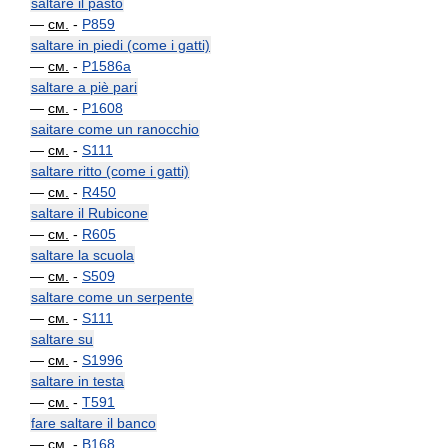
saltare il pasto
—
см.
-
P859
saltare in piedi (come i gatti)
—
см.
-
P1586a
saltare a piè pari
—
см.
-
P1608
saitare come un ranocchio
—
см.
-
S111
saltare ritto (come i gatti)
—
см.
-
R450
saltare il Rubicone
—
см.
-
R605
saltare la scuola
—
см.
-
S509
saltare come un serpente
—
см.
-
S111
saltare su
—
см.
-
S1996
saltare in testa
—
см.
-
T591
fare saltare il banco
—
см.
-
B168