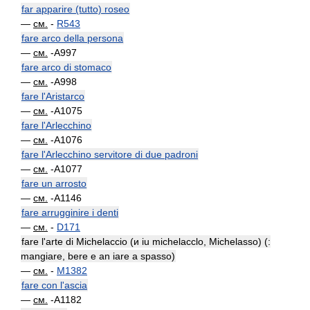
far apparire (tutto) roseo
—
см.
-
R543
fare arco della persona
—
см.
-A997
fare arco di stomaco
—
см.
-A998
fare l'Aristarco
—
см.
-A1075
fare l'Arlecchino
—
см.
-A1076
fare l'Arlecchino servitore di due padroni
—
см.
-A1077
fare un arrosto
—
см.
-A1146
fare arrugginire i denti
—
см.
-
D171
fare l'arte di Michelaccio (и iu michelacclo, Michelasso) (:
mangiare, bere e an iare a spasso)
—
см.
-
M1382
fare con l'ascia
—
см.
-A1182