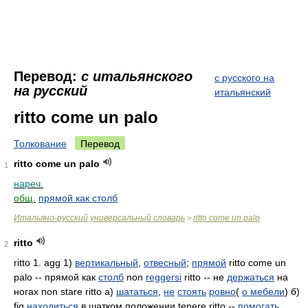
Перевод:
с итальянского
с русского на
на русский
итальянский
ritto come un palo
Толкование
Перевод
ritto come un palo
1
нареч.
общ.
прямой как столб
Итальяно-русский универсальный словарь
ritto come un palo
>
ritto
2
ritto 1. agg 1)
вертикальный
,
отвесный
;
прямой
ritto come un
palo -- прямой как
столб
non
reggersi
ritto -- не
держаться
на
ногах non stare ritto а)
шататься
,
не
стоять
ровно
(
о мебели
) б)
fig
находиться
в шатком положении tenere ritto --
помогать
,