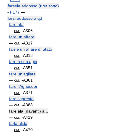
farsela addosso (или sotto)
-
F177
—
farsi addosso a qd
fare afa
—
см.
-A306
fare un affare
—
см.
-A317
farne un affare di Stato
—
см.
-A318
fare a suo agio
—
см.
-A351
fare un'agliata
—
см.
-A361
fare l'Agnusdèi
—
см.
-A371
fare l'agresto
—
см.
-A388
fare ala (davanti) a...
—
см.
-A419
farla alida
—
см.
-A470