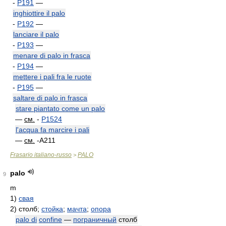
-
P191
—
inghiottire il palo
-
P192
—
lanciare il palo
-
P193
—
menare di palo in frasca
-
P194
—
mettere i pali fra le ruote
-
P195
—
saltare di palo in frasca
stare piantato come un palo
—
см.
-
P1524
l'acqua fa marcire i pali
—
см.
-A211
Frasario italiano-russo
PALO
>
palo
9
m
1)
свая
2)
столб;
стойка
;
мачта
;
опора
palo di
confine
—
пограничный
столб