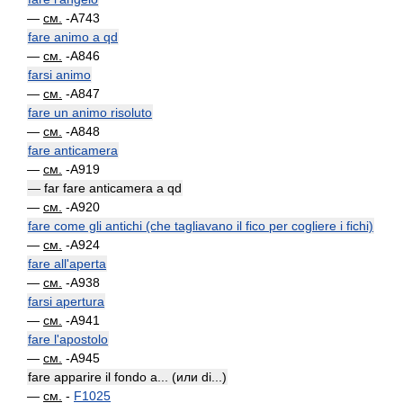
—
см.
-A743
fare animo a qd
—
см.
-A846
farsi animo
—
см.
-A847
fare un animo risoluto
—
см.
-A848
fare anticamera
—
см.
-A919
— far fare anticamera a qd
—
см.
-A920
fare come gli antichi (che tagliavano il fico per cogliere i fichi)
—
см.
-A924
fare all'aperta
—
см.
-A938
farsi apertura
—
см.
-A941
fare l'apostolo
—
см.
-A945
fare apparire il fondo a... (или di...)
—
см.
-
F1025