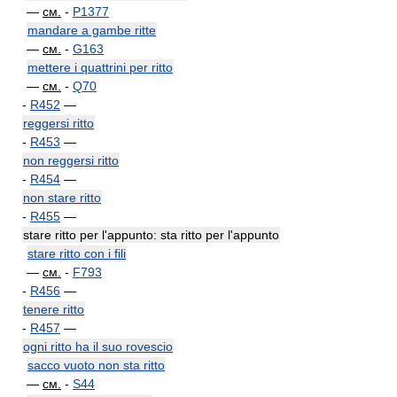
—
см.
-
P1377
mandare a gambe ritte
—
см.
-
G163
mettere i quattrini per ritto
—
см.
-
Q70
-
R452
—
reggersi ritto
-
R453
—
non reggersi ritto
-
R454
—
non stare ritto
-
R455
—
stare ritto per l'appunto: sta ritto per l'appunto
stare ritto con i fili
—
см.
-
F793
-
R456
—
tenere ritto
-
R457
—
ogni ritto ha il suo rovescio
sacco vuoto non sta ritto
—
см.
-
S44