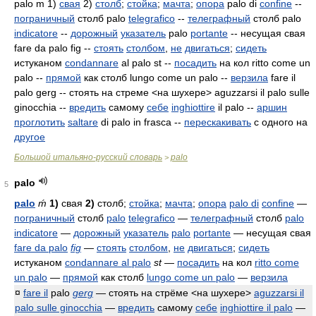
palo m 1)
свая
2)
столб
;
стойка
;
мачта
;
опора
palo di
confine
--
пограничный
столб palo
telegrafico
--
телеграфный
столб palo
indicatore
--
дорожный
указатель
palo
portante
-- несущая свая
fare da palo fig --
стоять
столбом
,
не
двигаться
;
сидеть
истуканом
condannare
al palo st --
посадить
на кол ritto come un
palo --
прямой
как столб lungo come un palo --
верзила
fare il
palo gerg -- стоять на стреме <на шухере> aguzzarsi il palo sulle
ginocchia --
вредить
самому
себе
inghiottire
il palo --
аршин
проглотить
saltare
di palo in frasca --
перескакивать
с одного на
другое
Большой итальяно-русский словарь
palo
>
palo
5
palo
ḿ
1)
свая
2)
столб;
стойка
;
мачта
;
опора
palo di
confine
—
пограничный
столб
palo
telegrafico
—
телеграфный
столб
palo
indicatore
—
дорожный
указатель
palo
portante
— несущая свая
fare da palo
fig
—
стоять
столбом
,
не
двигаться
;
сидеть
истуканом
condannare al palo
st
—
посадить
на кол
ritto come
un palo
—
прямой
как столб
lungo come un palo
—
верзила
¤
fare il
palo
gerg
— стоять на стрёме <на шухере>
aguzzarsi il
palo sulle ginocchia
—
вредить
самому
себе
inghiottire il palo
—