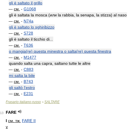
gli è saltato il grillo
—
см.
-
G1068
gli è saltata la mosca (или la rabbia, la senapa, la stizza) al naso
—
см.
-
N74a
gli è saltato lo sghiribizzo
—
см.
-
S728
gli è saltato il ticchio di...
—
см.
-
T636
o mangia(re) questa minestra o salta(re) questa finestra
—
см.
-
M1477
quando salta una capra, saltano tutte le altre
—
см.
-
C883
mi salta la bile
—
см.
-
B743
gli saltò l'estro
—
см.
-
E231
Frasario italiano-russo
SALTARE
>
FARE
13
I
см. тж.
FARE II
v