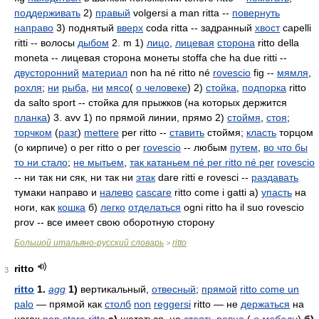
поддерживать
2)
правый
volgersi a man ritta --
повернуть
направо
3) поднятый
вверх
coda ritta -- задранный
хвост
capelli
ritti -- волосы
дыбом
2. m 1)
лицо
,
лицевая
сторона
ritto della
moneta -- лицевая сторона монеты stoffa che ha due ritti --
двусторонний
материал
non ha né ritto né
rovescio
fig --
мямля
,
рохля
;
ни
рыба
,
ни
мясо
(
о человеке
) 2)
стойка
,
подпорка
ritto
da salto sport -- стойка для прыжков (на которых держится
планка
) 3. avv 1) по прямой линии, прямо 2)
стоймя
,
стоя
;
торчком
(
разг
)
mettere
per ritto --
ставить
стоймя;
класть
торцом
(о кирпиче) o per ritto o per
rovescio
-- любым
путем
,
во что бы
то ни стало
;
не мытьем
,
так катаньем né per ritto né per
rovescio
-- ни так ни сяк, ни так ни
этак
dare ritti e rovesci --
раздавать
тумаки направо и
налево
cascare
ritto come i gatti а)
упасть
на
ноги, как
кошка
б)
легко
отделаться
ogni ritto ha il suo rovescio
prov -- все имеет свою оборотную сторону
Большой итальяно-русский словарь
ritto
>
ritto
3
ritto
1.
agg
1)
вертикальный,
отвесный
;
прямой
ritto come un
palo
— прямой как
столб
non
reggersi
ritto
— не
держаться
на