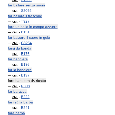
far ballare senza suoni
—
см.
-
S2092
far ballare il trescone
—
см.
-
T927
fare un ballo in campo azzurro
—
см.
-
B131
far balzare il cuore in gola
—
см.
-
C3254
farsi da banda
—
см.
-
B176
far bandiera
—
см.
-
B196
far la bandiera
—
см.
-
B197
fare bandiera d< ricatto
—
см.
-
R308
far baracca
—
см.
-
B222
far (si) la barba
—
см.
-
B241
fare barba