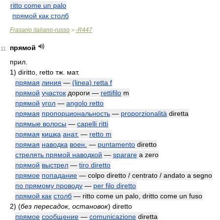
ritto come un palo
прямой как столб
Frasario italiano-russo
-R447
>
прямой
11
прил.
1)
diritto, retto тж. мат.
прямая
линия
—
(linea) retta f
прямой
участок
дороги —
rettifilo
m
прямой
угол
—
angolo retto
прямая
пропорциональность
—
proporzionalità
diretta
прямые волосы
—
capelli ritti
прямая
кишка
анат.
—
retto m
прямая
наводка
воен.
—
puntamento
diretto
стрелять прямой наводкой
—
sparare
a zero
прямой
выстрел
—
tiro diretto
прямое
попадание
— colpo diretto / centrato / andato a segno
по прямому проводу
—
per filo diretto
прямой как
столб
— ritto come un palo, dritto come un fuso
2)
(
без пересадок, остановок
)
diretto
прямое
сообщение
—
comunicazione
diretta