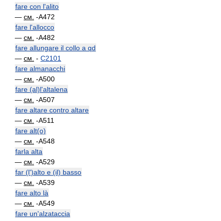
fare con l'alito
—
см.
-A472
fare l'allocco
—
см.
-A482
fare allungare il collo a qd
—
см.
-
C2101
fare almanacchi
—
см.
-A500
fare (al)l'altalena
—
см.
-A507
fare altare contro altare
—
см.
-A511
fare alt(o)
—
см.
-A548
farla alta
—
см.
-A529
far (l')alto e (il) basso
—
см.
-A539
fare alto là
—
см.
-A549
fare un'alzataccia