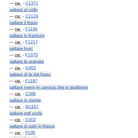
—
см.
-
C1371
saltare al collo
—
см.
-
C2124
saltare il fosso
—
см.
-
F1196
saltare in frantumi
—
см.
-
F1217
saltare fuori
—
см.
-
F1570
saltare la granata
—
см.
-
G952
saltare di là dal fosso
—
см.
-
F1197
saltare meno in camicia che in giubbone
—
см.
-
C288
saltare in mente
—
см.
-
M1157
saltare agli occhi
—
см.
-
O202
saltare di palo in frasca
—
см.
-
P195