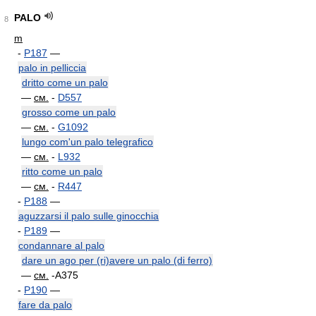
PALO
8
m
-
P187
—
palo in pelliccia
dritto come un palo
—
см.
-
D557
grosso come un palo
—
см.
-
G1092
lungo com'un palo telegrafico
—
см.
-
L932
ritto come un palo
—
см.
-
R447
-
P188
—
aguzzarsi il palo sulle ginocchia
-
P189
—
condannare al palo
dare un ago per (ri)avere un palo (di ferro)
—
см.
-A375
-
P190
—
fare da palo