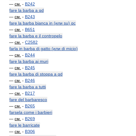
—
см.
-
B242
fare la barba a qd
—
см.
-
B243
fare la barba bianca in (или su) qc
—
см.
-
B651
fare la barba e il contropelo
—
см.
-
C2582
farla in barba di gatto (или di micio)
—
см.
-
B244
fare la barba ai muri
—
см.
-
B245
fare la barba di stoppa a qd
—
см.
-
B246
fare la barba a tutti
—
см.
-
B217
fare del barbaresco
—
см.
-
B265
farsela come i barbieri
—
см.
-
B269
fare le barricate
—
см.
-
B306