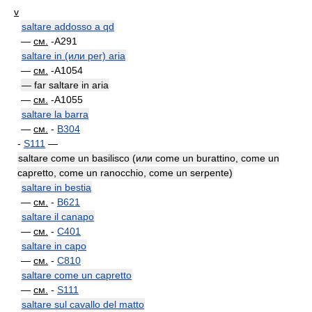
v
saltare addosso a qd
—
см.
-A291
saltare in (или per) aria
—
см.
-A1054
— far saltare in aria
—
см.
-A1055
saltare la barra
—
см.
-
B304
-
S111
—
saltare come un basilisco (или come un burattino, come un
capretto, come un ranocchio, come un serpente)
saltare in bestia
—
см.
-
B621
saltare il canapo
—
см.
-
C401
saltare in capo
—
см.
-
C810
saltare come un capretto
—
см.
-
S111
saltare sul cavallo del matto