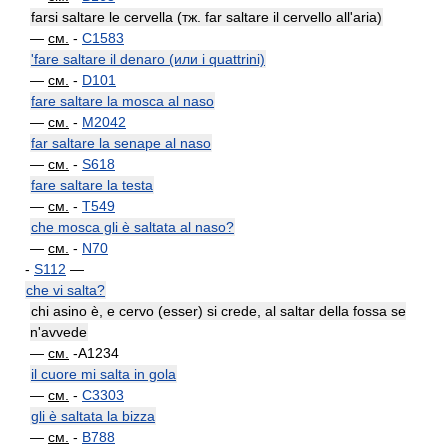
farsi saltare le cervella (тж. far saltare il cervello all'aria)
—
см.
-
C1583
'fare saltare il denaro (или i quattrini)
—
см.
-
D101
fare saltare la mosca al naso
—
см.
-
M2042
far saltare la senape al naso
—
см.
-
S618
fare saltare la testa
—
см.
-
T549
che mosca gli è saltata al naso?
—
см.
-
N70
-
S112
—
che vi salta?
chi asino è, e cervo (esser) si crede, al saltar della fossa se
n'avvede
—
см.
-A1234
il cuore mi salta in gola
—
см.
-
C3303
gli è saltata la bizza
—
см.
-
B788