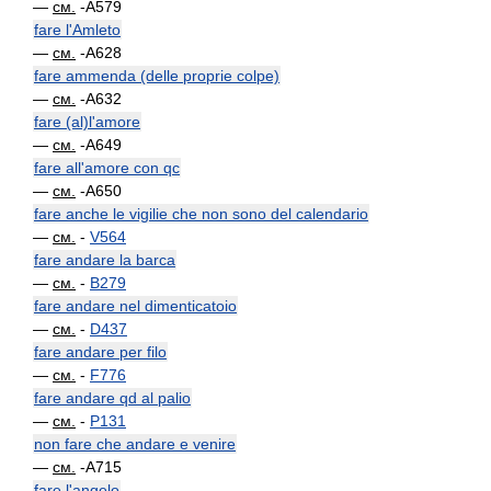
—
см.
-A579
fare l'Amleto
—
см.
-A628
fare ammenda (delle proprie colpe)
—
см.
-A632
fare (al)l'amore
—
см.
-A649
fare all'amore con qc
—
см.
-A650
fare anche le vigilie che non sono del calendario
—
см.
-
V564
fare andare la barca
—
см.
-
B279
fare andare nel dimenticatoio
—
см.
-
D437
fare andare per filo
—
см.
-
F776
fare andare qd al palio
—
см.
-
P131
non fare che andare e venire
—
см.
-A715
fare l'angelo