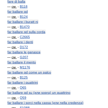
fare di balla
—
см.
-
B118
far ballare qd
—
см.
-
B124
far ballare i buratt ni
—
см.
-
B1470
far ballare qd sulla corda
—
см.
-
C2665
far ballare i denti
—
см.
-
D172
far ballare le ganasce
—
см.
-
G207
far ballare il mento
—
см.
-
M1176
far ballare qd come un palco
—
см.
-
B125
far ballare i quattrini
—
см.
-
Q65
far ballare qd su (или sopra) un quattrino
—
см.
-
Q59
far ballare i sorci nella cassa (или nella credenza)
—
см.
-
S1088