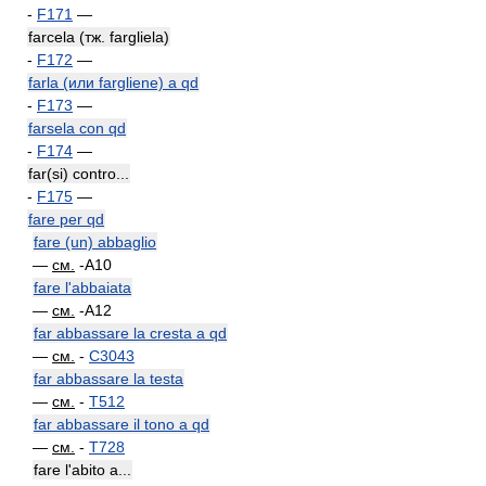
-
F171
—
farcela (тж. fargliela)
-
F172
—
farla (или fargliene) a qd
-
F173
—
farsela con qd
-
F174
—
far(si) contro...
-
F175
—
fare per qd
fare (un) abbaglio
—
см.
-A10
fare l'abbaiata
—
см.
-A12
far abbassare la cresta a qd
—
см.
-
C3043
far abbassare la testa
—
см.
-
T512
far abbassare il tono a qd
—
см.
-
T728
fare l'abito a...