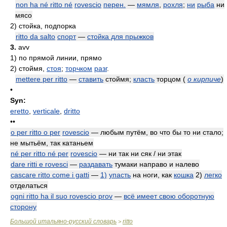
non ha né ritto né
rovescio
перен.
—
мямля
,
рохля
;
ни
рыба
ни
мясо
2)
стойка, подпорка
ritto da salto
спорт
—
стойка для прыжков
3.
avv
1)
по прямой линии, прямо
2)
стоймя,
стоя
;
торчком
разг
.
mettere per ritto
—
ставить
стоймя;
класть
торцом
(
о кирпиче
)
•
Syn:
eretto
,
verticale
,
dritto
••
o per ritto o per
rovescio
— любым путём, во что бы то ни стало;
не мытьём, так катаньем
né per ritto né per
rovescio
— ни так ни сяк / ни этак
dare ritti e rovesci
—
раздавать
тумаки направо и налево
cascare ritto come i gatti
—
1)
упасть
на ноги, как
кошка
2)
легко
отделаться
ogni ritto ha il suo rovescio prov
—
всё имеет свою оборотную
сторону
Большой итальяно-русский словарь
ritto
>