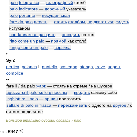
palo
telegrafico
—
телеграфный
столб
palo
indicatore
—
дорожный
указатель
palo
portante
—
несущая свая
fare da palo
перен.
—
стоять
столбом
,
не
двигаться
;
сидеть
истуканом
condannare al palo
ист.
—
посадить
на кол
ritto come un palo
—
прямой
как столб
lungo come un palo
—
верзила
•
Syn:
pertica
,
palanca
I,
puntello
,
sostegno
,
stanga
,
trave
,
перен.
complice
••
fare il / da palo
жарг.
— стоять на стрёме / на шухере
aguzzarsi il palo sulle ginocchia
—
вредить
самому себе
inghiottire il palo
—
аршин
проглотить
saltare di palo in frasca
—
перескакивать
с одного на
другое
/ с
пятого на десятое
Большой итальяно-русский словарь
palo
>
-R447
10