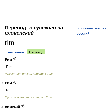
Перевод:
с русского на
со словенского на
словенский
русский
rim
Толкование
Перевод
Рим
1
Rim
Русско-словенский словарь
Рим
>
Рим
2
Rím
Русско-словацкий словарь
Рим
>
римский
3