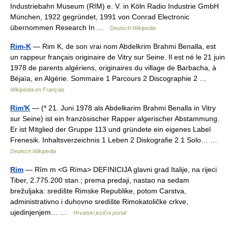
Industriebahn Museum (RIM) e. V. in Köln Radio Industrie GmbH
München, 1922 gegründet, 1991 von Conrad Electronic
übernommen Research In …
Deutsch Wikipedia
Rim-K
— Rim K, de son vrai nom Abdelkrim Brahmi Benalla, est
un rappeur français originaire de Vitry sur Seine. Il est né le 21 juin
1978 de parents algériens, originaires du village de Barbacha, à
Béjaïa, en Algérie. Sommaire 1 Parcours 2 Discographie 2 …
Wikipédia en Français
Rim'K
— (* 21. Juni 1978 als Abdelkarim Brahmi Benalla in Vitry
sur Seine) ist ein französischer Rapper algerischer Abstammung.
Er ist Mitglied der Gruppe 113 und gründete ein eigenes Label
Frenesik. Inhaltsverzeichnis 1 Leben 2 Diskografie 2.1 Solo… …
Deutsch Wikipedia
Rim
— Rȋm m <G Ríma> DEFINICIJA glavni grad Italije, na rijeci
Tiber, 2.775.200 stan.; prema predaji, nastao na sedam
brežuljaka: središte Rimske Republike, potom Carstva,
administrativno i duhovno središte Rimokatoličke crkve,
ujedinjenjem… …
Hrvatski jezični portal