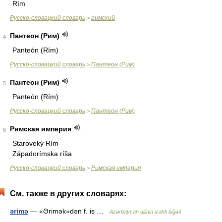
Rím
Русско-словацкий словарь
римский
>
Пантеон (Рим)
4
Panteón (Rím)
Русско-словацкий словарь
Пантеон (Рим)
>
Пантеон (Рим)
5
Panteón (Rím)
Русско-словацкий словарь
Пантеон (Рим)
>
Римская империя
6
Staroveký Rím
Západorímska ríša
Русско-словацкий словарь
Римская империя
>
См. также в других словарях:
ərimə
— «Ərimək»dən f. is …
Azərbaycan dilinin izahlı lüğəti