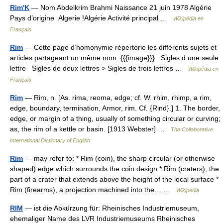
Rim'K
— Nom Abdelkrim Brahmi Naissance 21 juin 1978 Algérie
Pays d’origine Algerie !Algérie Activité principal …
Wikipédia en
Français
Rim
— Cette page d’homonymie répertorie les différents sujets et
articles partageant un même nom. {{{image}}} Sigles d une seule
lettre Sigles de deux lettres > Sigles de trois lettres …
Wikipédia en
Français
Rim
— Rim, n. [As. rima, reoma, edge; cf. W. rhim, rhimp, a rim,
edge, boundary, termination, Armor, rim. Cf. {Rind}.] 1. The border,
edge, or margin of a thing, usually of something circular or curving;
as, the rim of a kettle or basin. [1913 Webster] …
The Collaborative
International Dictionary of English
Rim
— may refer to: * Rim (coin), the sharp circular (or otherwise
shaped) edge which surrounds the coin design * Rim (craters), the
part of a crater that extends above the height of the local surface *
Rim (firearms), a projection machined into the… …
Wikipedia
RIM
— ist die Abkürzung für: Rheinisches Industriemuseum,
ehemaliger Name des LVR Industriemuseums Rheinisches