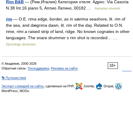
Rim B&B
— (Рим,Италия) Категория отеля: Адрес: Via Casoria
N.38 Int.16 piano 5, Аппио Латино, 00182 …
Каталог отелей
rim
— O.E. rima edge, border, as in særima seashore, lit. rim of
the sea, and dægrima dawn, lit. rim of the day. Related to O.N.
rime, rimi a raised strip of land, ridge. No known cognates in other
languages. The snare drummer s rim shot is recorded… …
Etymology dictionary
© Академик, 2000-2026
18+
Обратная связь:
Техподдержка
,
Реклама на сайте
👣 Путешествия
Экспорт словарей на сайты
, сделанные на PHP,
Joomla,
Drupal,
WordPress, MODx.