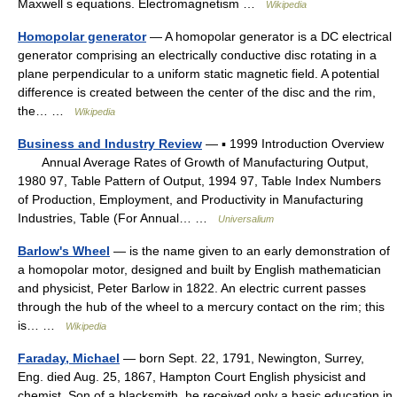
Maxwell s equations. Electromagnetism …
Wikipedia
Homopolar generator
— A homopolar generator is a DC electrical
generator comprising an electrically conductive disc rotating in a
plane perpendicular to a uniform static magnetic field. A potential
difference is created between the center of the disc and the rim,
the… …
Wikipedia
Business and Industry Review
— ▪ 1999 Introduction Overview
Annual Average Rates of Growth of Manufacturing Output,
1980 97, Table Pattern of Output, 1994 97, Table Index Numbers
of Production, Employment, and Productivity in Manufacturing
Industries, Table (For Annual… …
Universalium
Barlow's Wheel
— is the name given to an early demonstration of
a homopolar motor, designed and built by English mathematician
and physicist, Peter Barlow in 1822. An electric current passes
through the hub of the wheel to a mercury contact on the rim; this
is… …
Wikipedia
Faraday, Michael
— born Sept. 22, 1791, Newington, Surrey,
Eng. died Aug. 25, 1867, Hampton Court English physicist and
chemist. Son of a blacksmith, he received only a basic education in