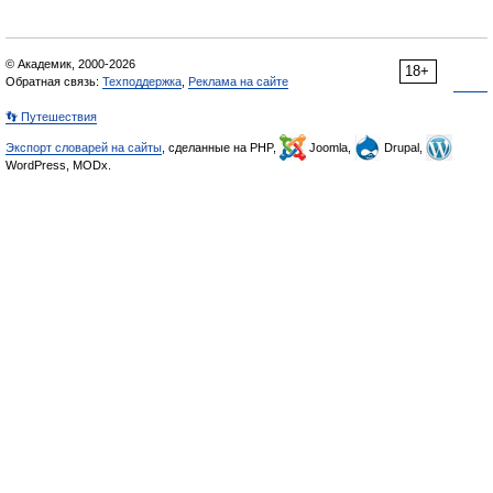
© Академик, 2000-2026
18+
Обратная связь:
Техподдержка
,
Реклама на сайте
👣 Путешествия
Экспорт словарей на сайты
, сделанные на PHP,
Joomla,
Drupal,
WordPress, MODx.