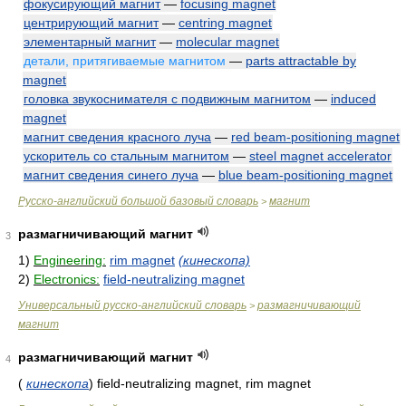
фокусирующий магнит
—
focusing magnet
центрирующий магнит
—
centring magnet
элементарный магнит
—
molecular magnet
детали, притягиваемые магнитом
—
parts attractable by
magnet
головка звукоснимателя с подвижным магнитом
—
induced
magnet
магнит сведения красного луча
—
red beam-positioning magnet
ускоритель со стальным магнитом
—
steel magnet accelerator
магнит сведения синего луча
—
blue beam-positioning magnet
Русско-английский большой базовый словарь
магнит
>
размагничивающий магнит
3
1)
Engineering:
rim magnet
(кинескопа)
2)
Electronics:
field-neutralizing magnet
Универсальный русско-английский словарь
размагничивающий
>
магнит
размагничивающий магнит
4
(
кинескопа
)
field-neutralizing magnet, rim magnet