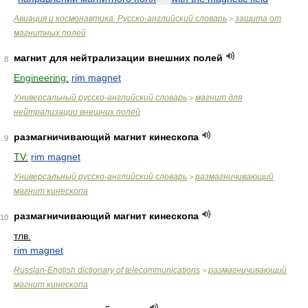
Авиация и космонавтика. Русско-английский словарь
защита от
>
магнитных полей
магнит для нейтрализации внешних полей
8
Engineering:
rim magnet
Универсальный русско-английский словарь
магнит для
>
нейтрализации внешних полей
размагничивающий магнит кинескопа
9
TV:
rim magnet
Универсальный русско-английский словарь
размагничивающий
>
магнит кинескопа
размагничивающий магнит кинескопа
10
тлв.
rim magnet
Russian-English dictionary of telecommunications
размагничивающий
>
магнит кинескопа