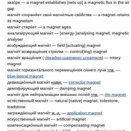
зазо́ре — a magnet establishes [sets up] a magnetic flux in the air
gap
магни́т сохраня́ет свои́ магни́тные сво́йства — a magnet retains
its magnetism
магни́т старе́ет — a magnet ages
анализи́рующий магни́т — (energy-)analysing magnet, magnetic
analyser
возбужда́ющий магни́т — field [actuating] magnet
магни́т возвраще́ния стре́лки — control(ling) magnet
магни́т враще́ния (
декадно-шагового искателя
) — rotary
magnet
магни́т горизонта́льного перемеще́ния си́него луча́
тлв.
—
blue-lateral magnet
девиацио́нный магни́т
навиг.
—
corrector magnet
демпфи́рующий магни́т — damping magnet
магни́т для нейтрализа́ции вне́шних поле́й
тлв.
—
rim magnet
есте́ственный магни́т — natural [native] magnet; lodestone,
loadstone
загражда́ющий магни́т
ж.-д.
—
application magnet
иску́сственный магни́т — artificial magnet
компенсацио́нный магни́т — compensating magnet