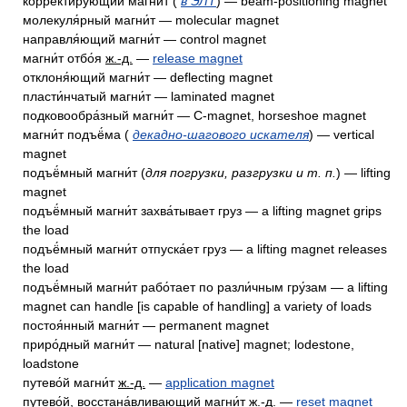
корректи́рующий магни́т (
в ЭЛТ
) — beam-positioning magnet
молекуля́рный магни́т — molecular magnet
направля́ющий магни́т — control magnet
магни́т отбо́я
ж.-д.
—
release magnet
отклоня́ющий магни́т — deflecting magnet
пласти́нчатый магни́т — laminated magnet
подковообра́зный магни́т — C-magnet, horseshoe magnet
магни́т подъё́ма (
декадно-шагового искателя
) — vertical
magnet
подъё́мный магни́т (
для погрузки, разгрузки и т. п.
) — lifting
magnet
подъё́мный магни́т захва́тывает груз — a lifting magnet grips
the load
подъё́мный магни́т отпуска́ет груз — a lifting magnet releases
the load
подъё́мный магни́т рабо́тает по разли́чным гру́зам — a lifting
magnet can handle [is capable of handling] a variety of loads
постоя́нный магни́т — permanent magnet
приро́дный магни́т — natural [native] magnet; lodestone,
loadstone
путево́й магни́т
ж.-д.
—
application magnet
путево́й, восстана́вливающий магни́т
ж.-д.
—
reset magnet