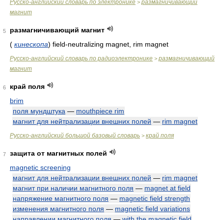
Русско-английский словарь по электронике
размагничивающий
>
магнит
размагничивающий магнит
5
(
кинескопа
)
field-neutralizing magnet, rim magnet
Русско-английский словарь по радиоэлектронике
размагничивающий
>
магнит
край поля
6
brim
поля мундштука
—
mouthpiece rim
магнит для нейтрализации внешних полей
—
rim magnet
Русско-английский большой базовый словарь
край поля
>
защита от магнитных полей
7
magnetic screening
магнит для нейтрализации внешних полей
—
rim magnet
магнит при наличии магнитного поля
—
magnet at field
напряжение магнитного поля
—
magnetic field strength
изменения магнитного поля
—
magnetic field variations
направлении магнитного поля
—
with the magnetic field