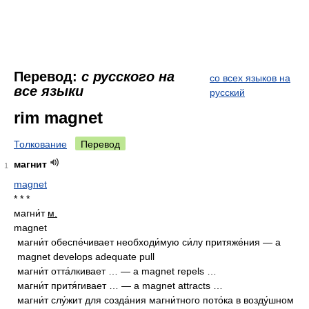
Перевод:
с русского на
со всех языков на
все языки
русский
rim magnet
Толкование
Перевод
магнит
1
magnet
* * *
магни́т
м.
magnet
магни́т обеспе́чивает необходи́мую си́лу притяже́ния — a
magnet develops adequate pull
магни́т отта́лкивает … — a magnet repels …
магни́т притя́гивает … — a magnet attracts …
магни́т слу́жит для созда́ния магни́тного пото́ка в возду́шном