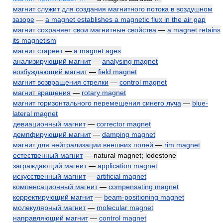
магнит служит для создания магнитного потока в воздушном
зазоре
—
a magnet establishes a magnetic flux in the air gap
магнит сохраняет свои магнитные свойства
—
a magnet retains
its magnetism
магнит стареет
—
a magnet ages
анализирующий магнит
—
analysing magnet
возбуждающий магнит
—
field magnet
магнит возвращения стрелки
—
control magnet
магнит вращения
—
rotary magnet
магнит горизонтального перемещения синего луча
—
blue-
lateral magnet
девиационный магнит
—
corrector magnet
демпфирующий магнит
—
damping magnet
магнит для нейтрализации внешних полей
—
rim magnet
естественный магнит
— natural magnet; lodestone
заграждающий магнит
—
application magnet
искусственный магнит
—
artificial magnet
компенсационный магнит
—
compensating magnet
корректирующий магнит
—
beam-positioning magnet
молекулярный магнит
—
molecular magnet
направляющий магнит
—
control magnet