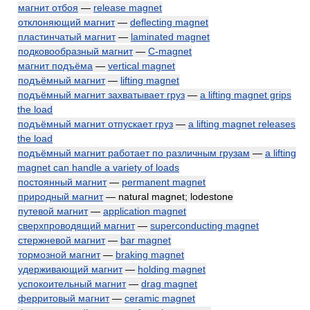
магнит отбоя
—
release magnet
отклоняющий магнит
—
deflecting magnet
пластинчатый магнит
—
laminated magnet
подковообразный магнит
—
C-magnet
магнит подъёма
—
vertical magnet
подъёмный магнит
—
lifting magnet
подъёмный магнит захватывает груз
—
a lifting magnet grips
the load
подъёмный магнит отпускает груз
—
a lifting magnet releases
the load
подъёмный магнит работает по различным грузам
—
a lifting
magnet can handle a variety of loads
постоянный магнит
—
permanent magnet
природный магнит
— natural magnet; lodestone
путевой магнит
—
application magnet
сверхпроводящий магнит
—
superconducting magnet
стержневой магнит
—
bar magnet
тормозной магнит
—
braking magnet
удерживающий магнит
—
holding magnet
успокоительный магнит
—
drag magnet
ферритовый магнит
—
ceramic magnet