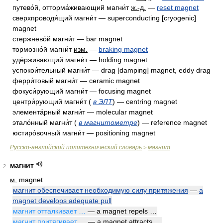
путево́й, отторма́живающий магни́т
ж.-д.
—
reset magnet
сверхпроводя́щий магни́т — superconducting [cryogenic]
magnet
стержнево́й магни́т — bar magnet
тормозно́й магни́т
изм.
—
braking magnet
уде́рживающий магни́т — holding magnet
успокои́тельный магни́т — drag [damping] magnet, eddy drag
ферри́товый магни́т — ceramic magnet
фокуси́рующий магни́т — focusing magnet
центри́рующий магни́т (
в ЭЛТ
) — centring magnet
элемента́рный магни́т — molecular magnet
этало́нный магни́т (
в магнитометре
) — reference magnet
юстиро́вочный магни́т — positioning magnet
Русско-английский политехнический словарь
магнит
>
магнит
2
м.
magnet
магнит обеспечивает необходимую силу притяжения
—
a
magnet develops adequate pull
магнит отталкивает …
— a magnet repels …
магнит притягивает …
— a magnet attracts …