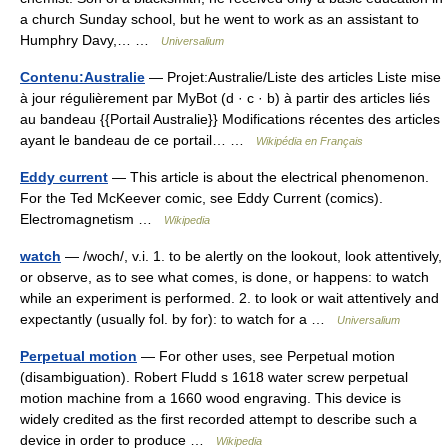
a church Sunday school, but he went to work as an assistant to
Humphry Davy,… …
Universalium
Contenu:Australie
— Projet:Australie/Liste des articles Liste mise
à jour régulièrement par MyBot (d · c · b) à partir des articles liés
au bandeau {{Portail Australie}} Modifications récentes des articles
ayant le bandeau de ce portail… …
Wikipédia en Français
Eddy current
— This article is about the electrical phenomenon.
For the Ted McKeever comic, see Eddy Current (comics).
Electromagnetism …
Wikipedia
watch
— /woch/, v.i. 1. to be alertly on the lookout, look attentively,
or observe, as to see what comes, is done, or happens: to watch
while an experiment is performed. 2. to look or wait attentively and
expectantly (usually fol. by for): to watch for a …
Universalium
Perpetual motion
— For other uses, see Perpetual motion
(disambiguation). Robert Fludd s 1618 water screw perpetual
motion machine from a 1660 wood engraving. This device is
widely credited as the first recorded attempt to describe such a
device in order to produce …
Wikipedia