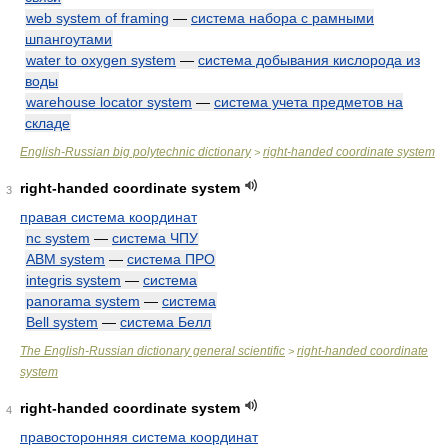
web system of framing
—
система набора с рамными
шпангоутами
water to oxygen system
—
система добывания кислорода из
воды
warehouse locator system
—
система учета предметов на
складе
English-Russian big polytechnic dictionary
right-handed coordinate system
>
right-handed coordinate system
3
правая система координат
nc system
—
система ЧПУ
ABM system
—
система ПРО
integris system
—
система
panorama system
—
система
Bell system
—
система Белл
The English-Russian dictionary general scientific
right-handed coordinate
>
system
right-handed coordinate system
4
правосторонняя система координат