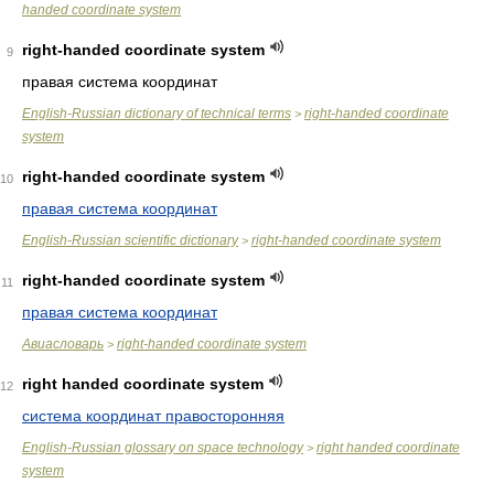
handed coordinate system
right-handed coordinate system
9
правая система координат
English-Russian dictionary of technical terms
right-handed coordinate
>
system
right-handed coordinate system
10
правая система координат
English-Russian scientific dictionary
right-handed coordinate system
>
right-handed coordinate system
11
правая система координат
Авиасловарь
right-handed coordinate system
>
right handed coordinate system
12
система координат правосторонняя
English-Russian glossary on space technology
right handed coordinate
>
system