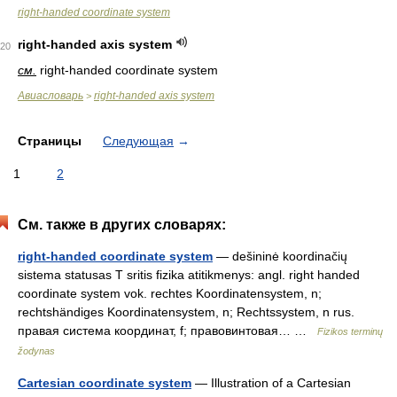
right-handed coordinate system
right-handed axis system
20
см.
right-handed coordinate system
Авиасловарь
right-handed axis system
>
Страницы
Следующая
→
1
2
См. также в других словарях:
right-handed coordinate system
— dešininė koordinačių
sistema statusas T sritis fizika atitikmenys: angl. right handed
coordinate system vok. rechtes Koordinatensystem, n;
rechtshändiges Koordinatensystem, n; Rechtssystem, n rus.
правая система координат, f; правовинтовая… …
Fizikos terminų
žodynas
Cartesian coordinate system
— Illustration of a Cartesian