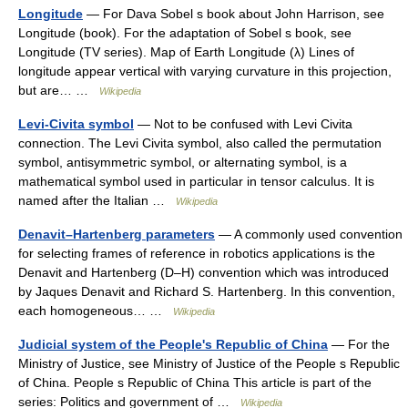
Longitude
— For Dava Sobel s book about John Harrison, see
Longitude (book). For the adaptation of Sobel s book, see
Longitude (TV series). Map of Earth Longitude (λ) Lines of
longitude appear vertical with varying curvature in this projection,
but are… …
Wikipedia
Levi-Civita symbol
— Not to be confused with Levi Civita
connection. The Levi Civita symbol, also called the permutation
symbol, antisymmetric symbol, or alternating symbol, is a
mathematical symbol used in particular in tensor calculus. It is
named after the Italian …
Wikipedia
Denavit–Hartenberg parameters
— A commonly used convention
for selecting frames of reference in robotics applications is the
Denavit and Hartenberg (D–H) convention which was introduced
by Jaques Denavit and Richard S. Hartenberg. In this convention,
each homogeneous… …
Wikipedia
Judicial system of the People's Republic of China
— For the
Ministry of Justice, see Ministry of Justice of the People s Republic
of China. People s Republic of China This article is part of the
series: Politics and government of …
Wikipedia