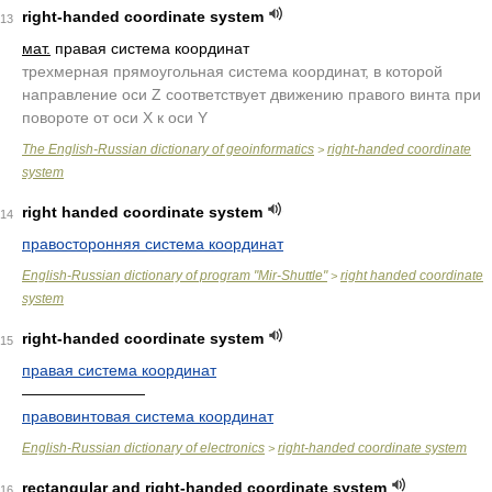
right-handed coordinate system
13
мат.
правая система координат
трехмерная прямоугольная система координат, в которой
направление оси Z соответствует движению правого винта при
повороте от оси X к оси Y
The English-Russian dictionary of geoinformatics
right-handed coordinate
>
system
right handed coordinate system
14
правосторонняя система координат
English-Russian dictionary of program "Mir-Shuttle"
right handed coordinate
>
system
right-handed coordinate system
15
правая система координат
————————
правовинтовая система координат
English-Russian dictionary of electronics
right-handed coordinate system
>
rectangular and right-handed coordinate system
16