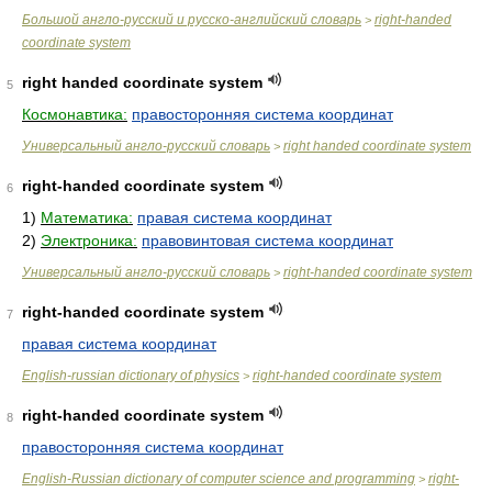
Большой англо-русский и русско-английский словарь
right-handed
>
coordinate system
right handed coordinate system
5
Космонавтика:
правосторонняя система координат
Универсальный англо-русский словарь
right handed coordinate system
>
right-handed coordinate system
6
1)
Математика:
правая система координат
2)
Электроника:
правовинтовая система координат
Универсальный англо-русский словарь
right-handed coordinate system
>
right-handed coordinate system
7
правая система координат
English-russian dictionary of physics
right-handed coordinate system
>
right-handed coordinate system
8
правосторонняя система координат
English-Russian dictionary of computer science and programming
right-
>