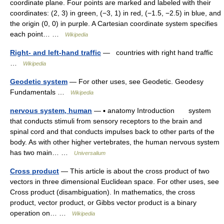
coordinate plane. Four points are marked and labeled with their
coordinates: (2, 3) in green, (−3, 1) in red, (−1.5, −2.5) in blue, and
the origin (0, 0) in purple. A Cartesian coordinate system specifies
each point… …
Wikipedia
Right- and left-hand traffic
— countries with right hand traffic
…
Wikipedia
Geodetic system
— For other uses, see Geodetic. Geodesy
Fundamentals …
Wikipedia
nervous system, human
— ▪ anatomy Introduction system
that conducts stimuli from sensory receptors to the brain and
spinal cord and that conducts impulses back to other parts of the
body. As with other higher vertebrates, the human nervous system
has two main… …
Universalium
Cross product
— This article is about the cross product of two
vectors in three dimensional Euclidean space. For other uses, see
Cross product (disambiguation). In mathematics, the cross
product, vector product, or Gibbs vector product is a binary
operation on… …
Wikipedia