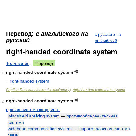
Перевод:
с английского на
с русского на
русский
английский
right-handed coordinate system
Толкование
Перевод
right-handed coordinate system
1
=
right-handed system
English-Russian electronics dictionary
right-handed coordinate system
>
right-handed coordinate system
2
правая система координат
windshield antiicing system
—
противообледенительная
система
wideband communication system
—
широкополосная система
связи