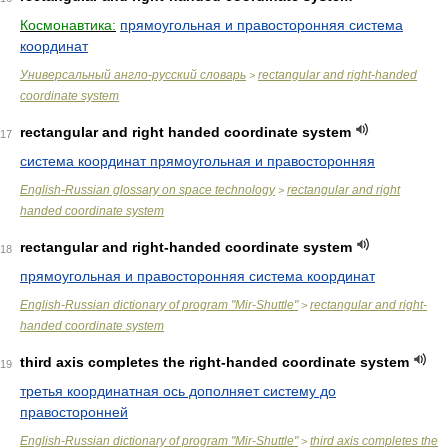
Космонавтика:
прямоугольная и правосторонняя система
координат
Универсальный англо-русский словарь
rectangular and right-handed
>
coordinate system
rectangular and right handed coordinate system
17
система координат прямоугольная и правосторонняя
English-Russian glossary on space technology
rectangular and right
>
handed coordinate system
rectangular and right-handed coordinate system
18
прямоугольная и правосторонняя система координат
English-Russian dictionary of program "Mir-Shuttle"
rectangular and right-
>
handed coordinate system
third axis completes the right-handed coordinate system
19
третья координатная ось дополняет систему до
правосторонней
English-Russian dictionary of program "Mir-Shuttle"
third axis completes the
>