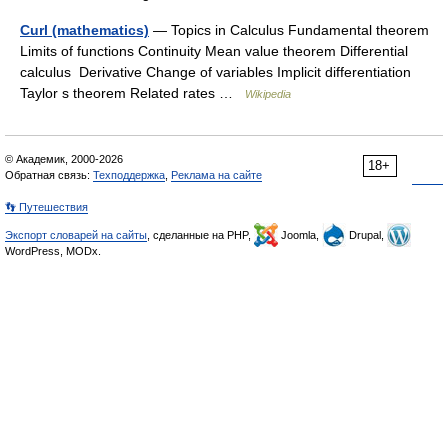
Curl (mathematics)
— Topics in Calculus Fundamental theorem
Limits of functions Continuity Mean value theorem Differential
calculus Derivative Change of variables Implicit differentiation
Taylor s theorem Related rates …
Wikipedia
© Академик, 2000-2026
18+
Обратная связь:
Техподдержка
,
Реклама на сайте
👣 Путешествия
Экспорт словарей на сайты
, сделанные на PHP,
Joomla,
Drupal,
WordPress, MODx.