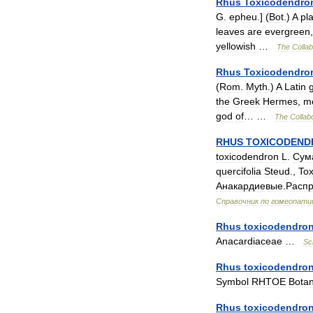
Rhus
Toxicodendro
G
.
epheu
.] (
Bot
.)
A
pl
leaves
are
evergreen
yellowish
…
The
Collab
Rhus
Toxicodendro
(
Rom
.
Myth
.)
A
Latin
the
Greek
Hermes
,
m
god
of
… …
The
Collab
RHUS
TOXICODEND
toxicodendron
L
.
Сум
quercifolia
Steud
.,
To
Анакардиевые
.
Распр
Справочник
по
гомеопати
Rhus
toxicodendro
Anacardiaceae
…
Sci
Rhus
toxicodendro
Symbol
RHTOE
Botan
Rhus
toxicodendro