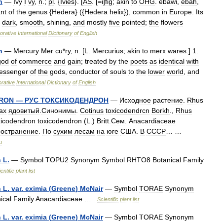
n
—
Ivy
I
vy
,
n
.;
pl
. {
Ivies
}. [
AS
. [=
i
]
fig
;
akin
to
OHG
.
ebawi
,
ebah
,
ant
of
the
genus
{
Hedera
} ({
Hedera
helix
}),
common
in
Europe
.
Its
,
dark
,
smooth
,
shining
,
and
mostly
five
pointed
;
the
flowers
orative
International
Dictionary
of
English
n
—
Mercury
Mer
cu
*
ry
,
n
. [
L
.
Mercurius
;
akin
to
merx
wares
.]
1
.
god
of
commerce
and
gain
;
treated
by
the
poets
as
identical
with
essenger
of
the
gods
,
conductor
of
souls
to
the
lower
world
,
and
orative
International
Dictionary
of
English
RON
—
РУС
ТОКСИКОДЕНДРОН
—
Исходное
растение
.
Rhus
ах
ядовитый
.
Синонимы
.
Cotinus
toxicodendrcn
Borkh
.,
Rhus
xicodendron
toxicodendron
(
L
.)
Britt
.
Сем
.
Anacardiaceae
остранение
.
По
сухим
лесам
на
юге
США
.
В
СССР
… …
и
n
L
.
—
Symbol
TOPU2
Synonym
Symbol
RHTO8
Botanical
Family
entific
plant
list
n
L
.
var
.
eximia
(
Greene
)
McNair
—
Symbol
TORAE
Synonym
ical
Family
Anacardiaceae
…
Scientific
plant
list
n
L
.
var
.
eximia
(
Greene
)
McNair
—
Symbol
TORAE
Synonym