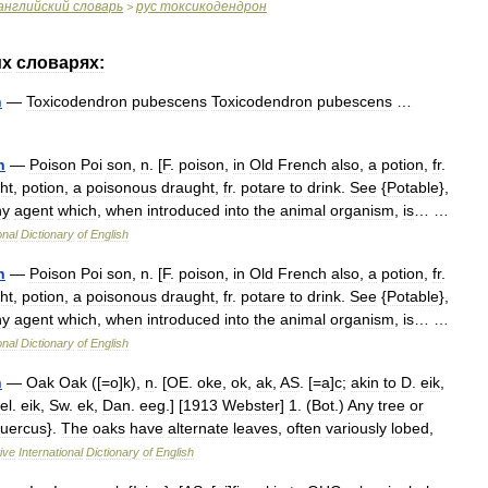
английский
словарь
рус
токсикодендрон
>
их
словарях:
n
—
Toxicodendron
pubescens
Toxicodendron
pubescens
…
n
—
Poison
Poi
son
,
n
. [
F
.
poison
,
in
Old
French
also
,
a
potion
,
fr
.
ht
,
potion
,
a
poisonous
draught
,
fr
.
potare
to
drink
.
See
{
Potable
},
ny
agent
which
,
when
introduced
into
the
animal
organism
,
is
… …
onal
Dictionary
of
English
n
—
Poison
Poi
son
,
n
. [
F
.
poison
,
in
Old
French
also
,
a
potion
,
fr
.
ht
,
potion
,
a
poisonous
draught
,
fr
.
potare
to
drink
.
See
{
Potable
},
ny
agent
which
,
when
introduced
into
the
animal
organism
,
is
… …
onal
Dictionary
of
English
n
—
Oak
Oak
([=
o
]
k
),
n
. [
OE
.
oke
,
ok
,
ak
,
AS
. [=
a
]
c
;
akin
to
D
.
eik
,
el
.
eik
,
Sw
.
ek
,
Dan
.
eeg
.] [
1913
Webster
]
1
. (
Bot
.)
Any
tree
or
uercus
}.
The
oaks
have
alternate
leaves
,
often
variously
lobed
,
ive
International
Dictionary
of
English