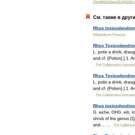
Универсальный
русско
-
См
.
также
в
друг
Rhus
toxicodendro
Wikipédia
en
Français
Rhus
Toxicodendro
L
.
potio
a
drink
,
draug
and
cf
. {
Potion
}.]
1
.
A
The
Collaborative
Internati
Rhus
Toxicodendro
L
.
potio
a
drink
,
draug
and
cf
. {
Potion
}.]
1
.
A
The
Collaborative
Internati
Rhus
toxicodendro
G
.
eiche
,
OHG
.
eih
,
Ic
shrub
of
the
genus
{
Q
and
… …
The
Collaborat