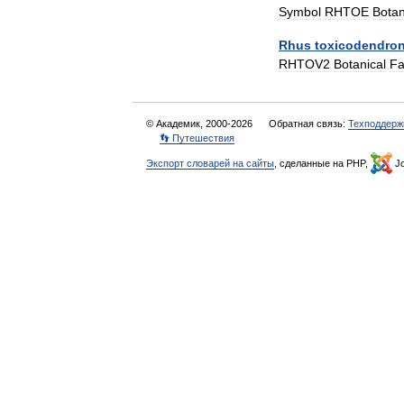
Symbol
RHTOE
Botan
Rhus
toxicodendro
RHTOV2
Botanical
Fa
© Академик, 2000-2026
Обратная связь:
Техподдерж
👣 Путешествия
Экспорт словарей на сайты
, сделанные на PHP,
Jo