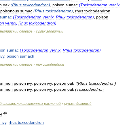
n
oak
(
Rhus
toxicodendron
)
,
poison
sumac
(
Toxicodendron
vernix
,
,
poisonous
sumac
(
Rhus
toxicodendron
)
,
rhus
toxicodendron
sumac
(
Toxicodendron
vernix
,
Rhux
toxicodendron
)
,
poison
on
vernix
,
Rhux
toxicodendron
)
английский
словарь
сумах
ядовитый
>
son
sumac
(
Toxicodendron
vernix
,
Rhus
toxicodendron
)
ivy
,
poison
sumach
английский
словарь
токсикодендрон
>
ommon
poison
ivy
,
poison
ivy
,
poison
oak
*(
Rhus
toxicodendron
)
ommon
poison
ivy
,
poison
ivy
,
poison
oak
(
Toxicodendron
̆
словарь
лекарственных
растений
сумах
ядовитый
>
н
n
ivy
,
rhus
toxicodendron