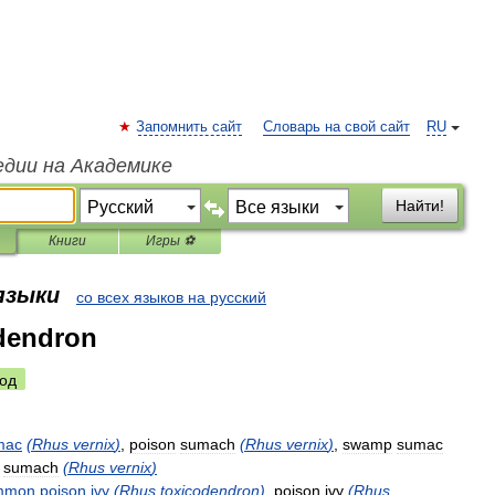
Запомнить сайт
Словарь на свой сайт
RU
едии на Академике
Найти!
Книги
Игры ⚽
 языки
со всех языков на русский
dendron
од
mac
(
Rhus
vernix
)
,
poison
sumach
(
Rhus
vernix
)
,
swamp
sumac
sumach
(
Rhus
vernix
)
mmon
poison
ivy
(
Rhus
toxicodendron
)
,
poison
ivy
(
Rhus