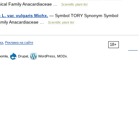
ical
Family
Anacardiaceae
…
Scientific
plant
list
n
L
.
var
.
vulgaris
Michx
.
—
Symbol
TORY
Synonym
Symbol
mily
Anacardiaceae
…
Scientific
plant
list
ка
,
Реклама на сайте
18+
omla,
Drupal,
WordPress, MODx.