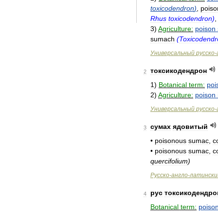
toxicodendron
)
,
poiso
Rhus
toxicodendron
)
3
)
Agriculture:
poison
sumach
(
Toxicodendr
Универсальный
русско
-
токсикодендрон
2
1
)
Botanical
term:
poi
2
)
Agriculture:
poison
Универсальный
русско
-
сумах
ядовитый
3
•
poisonous
sumac
,
c
•
poisonous
sumac
,
c
quercifolium
)
Русско
-
англо
-
латинскии
рус
токсикодендро
4
Botanical
term:
poiso