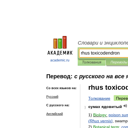
Словари и энциклоп
academic.ru
Толкования
Переводы
Перевод:
с русского на все
rhus toxico
Со всех языков на:
Русский
Толкование
Перев
С русского на:
сумах
ядовитый
1
Английский
1
)
Biology:
poison
su
(
Rhus
vernix
)
,
swamp
2
)
Botanical
term:
co