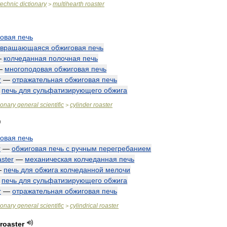
technic
dictionary
multihearth
roaster
>
говая
печь
вращающаяся
обжиговая
печь
—
колчеданная
полочная
печь
—
многоподовая
обжиговая
печь
r
—
отражательная
обжиговая
печь
—
печь
для
сульфатизирующего
обжига
ionary
general
scientific
cylinder
roaster
>
говая
печь
r
—
обжиговая
печь
с
ручным
перегребанием
aster
—
механическая
колчеданная
печь
—
печь
для
обжига
колчеданной
мелочи
—
печь
для
сульфатизирующего
обжига
r
—
отражательная
обжиговая
печь
ionary
general
scientific
cylindrical
roaster
>
roaster