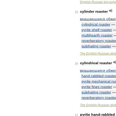
English
-
Russian
big
poly
cylinder
roaster
15
вращающаяся
обжи
cylindrical
roaster
—
pyrite
shelf
roaster
multihearth
roaster
reverberatory
roaste
sulphating
roaster
The
English
-
Russian
dict
cylindrical
roaster
16
вращающаяся
обжи
hand
-
rabbled
roaste
pyrite
mechanical
ro
pyrite
fines
roaster
sulphating
roaster
reverberatory
roaste
The
English
-
Russian
dict
pyrite
hand
-
rabbled
17