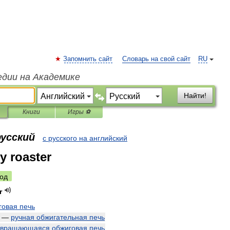
Запомнить сайт
Словарь на свой сайт
RU
едии на Академике
Найти!
Книги
Игры ⚽
русский
с русского на английский
y roaster
од
r
говая
печь
—
ручная
обжигательная
печь
вращающаяся
обжиговая
печь