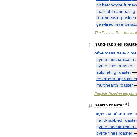
pit
batch
-
type
furnac
malleable
annealing
lift
-
and
-
swing
-
aside
gas
-
fired
reverberato
The
English
-
Russian
dict
hand
-
rabbled
roaste
11
обжиговая
печь
с
ру
pyrite
mechanical
ro
pyrite
fines
roaster
sulphating
roaster
reverberatory
roaste
multihearth
roaster
English
-
Russian
big
poly
hearth
roaster
12
подовая
обжиговая
hand
-
rabbled
roaste
pyrite
mechanical
ro
pyrite
fines
roaster