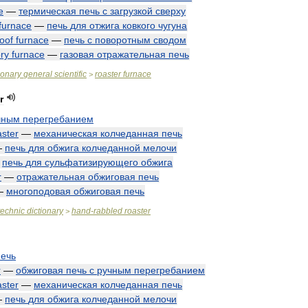
e
—
термическая
печь
с
загрузкой
сверху
furnace
—
печь
для
отжига
ковкого
чугуна
roof
furnace
—
печь
с
поворотным
сводом
ry
furnace
—
газовая
отражательная
печь
ionary
general
scientific
roaster
furnace
>
r
чным
перегребанием
aster
—
механическая
колчеданная
печь
—
печь
для
обжига
колчеданной
мелочи
—
печь
для
сульфатизирующего
обжига
r
—
отражательная
обжиговая
печь
—
многоподовая
обжиговая
печь
technic
dictionary
hand
-
rabbled
roaster
>
печь
r
—
обжиговая
печь
с
ручным
перегребанием
aster
—
механическая
колчеданная
печь
—
печь
для
обжига
колчеданной
мелочи