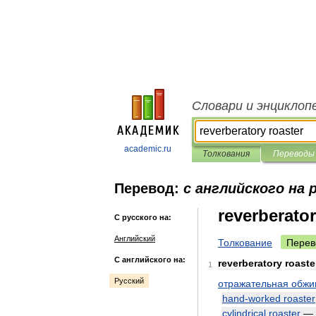
Словари и энциклоп
academic.ru
Толкования
Переводы
Перевод:
с английского на 
reverberator
С русского на:
Английский
Толкование
Перев
С английского на:
reverberatory
roaste
1
Русский
отражательная
обжи
hand
-
worked
roaster
cylindrical
roaster
—