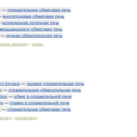
r
—
отражательная
обжиговая
печь
—
многоподовая
обжиговая
печь
—
колчеданная
полочная
печь
вращающаяся
обжиговая
печь
—
ручная
обжигательная
печь
technic
dictionary
roaster
>
ry
furnace
—
газовая
отражательная
печь
r
—
отражательная
обжигательная
печь
tion
—
обжиг
в
отражательной
печи
ng
—
плавка
в
отражательной
печи
r
—
отражательная
обжиговая
печь
tionary
reverberatory
>