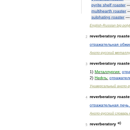
pyrite
shelf
roaster
multihearth
roaster
sulphating
roaster
English
-
Russian
big
poly
reverberatory
roaste
2
отражательная
обжи
Англо
-
русский
металлу
reverberatory
roaste
3
1
)
Металлургия:
отр
2
)
Нефть:
отражател
Универсальный
англо
-
р
reverberatory
roaste
4
отражательная
печь
Англо
-
русский
словарь
reverberatory
5