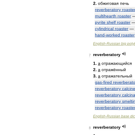
2
.
обжиговая
печь
reverberatory
roaste
multihearth
roaster
pyrite
shelf
roaster
cylindrical
roaster
—
hand
-
worked
roaster
English
-
Russian
big
poly
reverberatory
7
1
.
a
отражающийся
2
.
a
отражённый
3
.
a
отражательный
gas
-
fired
reverberato
reverberatory
calcine
reverberatory
calcina
reverberatory
smelti
reverberatory
roaste
English
-
Russian
base
dic
reverberatory
8