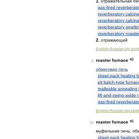
1
.
отражательная
пе
gas
-
fired
reverberato
reverberatory
calcine
reverberatory
calcina
reverberatory
smelti
reverberatory
roaste
2
.
отражающий
English
-
Russian
big
poly
roaster
furnace
9
обжиговая
печь
sheet
-
pack
heating
f
pit
batch
-
type
furnac
malleable
annealing
lift
-
and
-
swing
-
aside
gas
-
fired
reverberato
English
-
Russian
big
poly
roaster
furnace
10
муфельная
печь
;
об
sheet
-
pack
heating
f