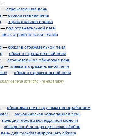
чь
—
отражательная
печь
e
—
отражательная
печь
g
—
отражательная
плавка
—
под
отражательной
печи
—
шлак
отражательной
плавки
g
—
обжиг
в
отражательной
печи
ng
—
обжиг
в
отражательной
печи
r
—
отражательная
обжиговая
печь
ng
—
плавка
в
отражательной
печи
tion
—
обжиг
в
отражательной
печи
ionary
general
scientific
reverberatory
>
r
—
обжиговая
печь
с
ручным
перегребанием
aster
—
механическая
колчеданная
печь
—
печь
для
обжига
колчеданной
мелочи
—
обжарочный
аппарат
для
какао
-
бобов
—
печь
для
сульфатизирующего
обжига