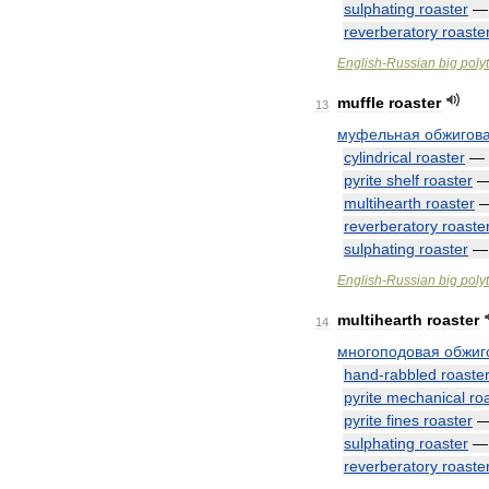
sulphating
roaster
reverberatory
roaste
English
-
Russian
big
poly
muffle
roaster
13
муфельная
обжигов
cylindrical
roaster
—
pyrite
shelf
roaster
multihearth
roaster
reverberatory
roaste
sulphating
roaster
English
-
Russian
big
poly
multihearth
roaster
14
многоподовая
обжиг
hand
-
rabbled
roaste
pyrite
mechanical
ro
pyrite
fines
roaster
sulphating
roaster
reverberatory
roaste