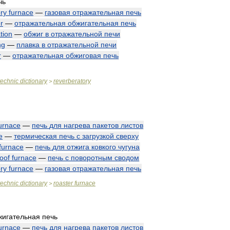
чь
ry
furnace
—
газовая
отражательная
печь
r
—
отражательная
обжигательная
печь
tion
—
обжиг
в
отражательной
печи
ng
—
плавка
в
отражательной
печи
r
—
отражательная
обжиговая
печь
technic
dictionary
reverberatory
>
urnace
—
печь
для
нагрева
пакетов
листов
e
—
термическая
печь
с
загрузкой
сверху
furnace
—
печь
для
отжига
ковкого
чугуна
roof
furnace
—
печь
с
поворотным
сводом
ry
furnace
—
газовая
отражательная
печь
technic
dictionary
roaster
furnace
>
жигательная
печь
urnace
—
печь
для
нагрева
пакетов
листов