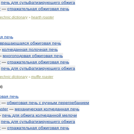
—
печь
для
сульфатизирующего
обжига
r
—
отражательная
обжиговая
печь
technic
dictionary
hearth
roaster
>
ая
печь
вращающаяся
обжиговая
печь
—
колчеданная
полочная
печь
—
многоподовая
обжиговая
печь
r
—
отражательная
обжиговая
печь
—
печь
для
сульфатизирующего
обжига
technic
dictionary
muffle
roaster
>
овая
печь
r
—
обжиговая
печь
с
ручным
перегребанием
aster
—
механическая
колчеданная
печь
—
печь
для
обжига
колчеданной
мелочи
—
печь
для
сульфатизирующего
обжига
r
—
отражательная
обжиговая
печь