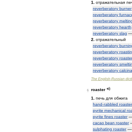
1
.
отражательная
пе
reverberatory
burner
reverberatory
furnac
reverberatory
meltin
reverberatory
hearth
reverberatory
slag
2
.
отражательный
reverberatory
burnin
reverberatory
roasti
reverberatory
roaste
reverberatory
smelti
reverberatory
calcina
The
English
-
Russian
dict
roaster
6
1
.
печь
для
обжига
hand
-
rabbled
roaste
pyrite
mechanical
ro
pyrite
fines
roaster
cacao
bean
roaster
sulphating
roaster