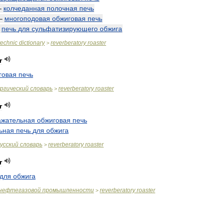
—
колчеданная
полочная
печь
—
многоподовая
обжиговая
печь
—
печь
для
сульфатизирующего
обжига
technic
dictionary
reverberatory
roaster
>
r
говая
печь
ргический
словарь
reverberatory
roaster
>
r
ажательная
обжиговая
печь
ьная
печь
для
обжига
усский
словарь
reverberatory
roaster
>
r
для
обжига
нефтегазовой
промышленности
reverberatory
roaster
>