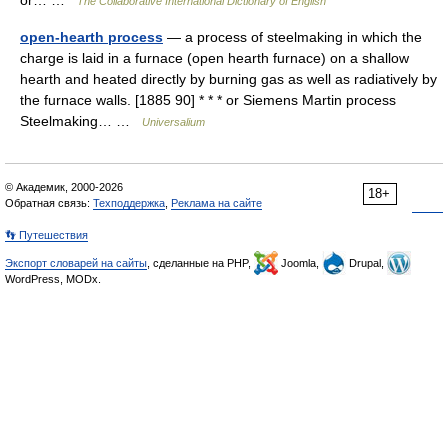
or… …
The Collaborative International Dictionary of English
open-hearth process
— a process of steelmaking in which the
charge is laid in a furnace (open hearth furnace) on a shallow
hearth and heated directly by burning gas as well as radiatively by
the furnace walls. [1885 90] * * * or Siemens Martin process
Steelmaking… …
Universalium
© Академик, 2000-2026
18+
Обратная связь:
Техподдержка
,
Реклама на сайте
👣 Путешествия
Экспорт словарей на сайты
, сделанные на PHP,
Joomla,
Drupal,
WordPress, MODx.