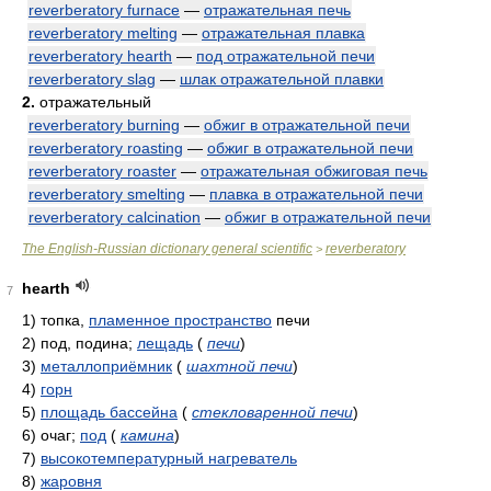
reverberatory furnace
—
отражательная печь
reverberatory melting
—
отражательная плавка
reverberatory hearth
—
под отражательной печи
reverberatory slag
—
шлак отражательной плавки
2.
отражательный
reverberatory burning
—
обжиг в отражательной печи
reverberatory roasting
—
обжиг в отражательной печи
reverberatory roaster
—
отражательная обжиговая печь
reverberatory smelting
—
плавка в отражательной печи
reverberatory calcination
—
обжиг в отражательной печи
The English-Russian dictionary general scientific
reverberatory
>
hearth
7
1)
топка,
пламенное пространство
печи
2)
под, подина;
лещадь
(
печи
)
3)
металлоприёмник
(
шахтной печи
)
4)
горн
5)
площадь бассейна
(
стекловаренной печи
)
6)
очаг;
под
(
камина
)
7)
высокотемпературный нагреватель
8)
жаровня