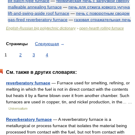
pit batch-type furnace
—
термическая печь с загрузкой сверху
malleable annealing furnace
—
печь для отжига ковкого чугуна
lift-and-swing-aside roof furnace
—
печь с поворотным сводом
gas-fired reverberatory furnace
—
газовая отражательная печь
English-Russian big polytechnic dictionary
open-hearth rolling furnace
>
Страницы
Следующая
→
1
2
3
4
См. также в других словарях:
reverberatory furnace
— Furnace used for smelting, refining, or
melting in which the fuel is not in direct contact with the contents
but heats it by a flame blown over it from another chamber. Such
furnaces are used in copper, tin, and nickel production, in the… …
Universalium
Reverberatory furnace
— A reverberatory furnace is a
metallurgical or process furnace that isolates the material being
processed from contact with the fuel, but not from contact with