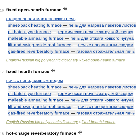
fixed open-hearth furnace
16
стационарная мартеновская печь
sheet-pack heating furnace
—
печь для нагрева пакетов листов
pit batch-type furnace
—
термическая печь с загрузкой сверху
malleable annealing furnace
—
печь для отжига ковкого чугуна
lift-and-swing-aside roof furnace
—
печь с поворотным сводом
gas-fired reverberatory furnace
—
газовая отражательная печь
English-Russian big polytechnic dictionary
fixed open-hearth furnace
>
fixed-hearth furnace
17
печь с неподвижным подом
sheet-pack heating furnace
—
печь для нагрева пакетов листов
pit batch-type furnace
—
термическая печь с загрузкой сверху
malleable annealing furnace
—
печь для отжига ковкого чугуна
lift-and-swing-aside roof furnace
—
печь с поворотным сводом
gas-fired reverberatory furnace
—
газовая отражательная печь
English-Russian big polytechnic dictionary
fixed-hearth furnace
>
hot-charge reverberatory furnace
18