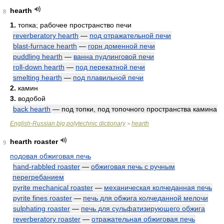
hearth
8
1.
топка; рабочее пространство печи
reverberatory hearth
—
под отражательной печи
blast-furnace hearth
—
горн доменной печи
puddling hearth
—
ванна пудлинговой печи
roll-down hearth
—
под перекатной печи
smelting hearth
—
под плавильной печи
2.
камин
3.
водобой
back hearth
— под топки, под топочного пространства камина
English-Russian big polytechnic dictionary
hearth
>
hearth roaster
9
подовая обжиговая печь
hand-rabbled roaster
—
обжиговая печь с ручным
перегребанием
pyrite mechanical roaster
—
механическая колчеданная печь
pyrite fines roaster
—
печь для обжига колчеданной мелочи
sulphating roaster
—
печь для сульфатизирующего обжига
reverberatory roaster
—
отражательная обжиговая печь