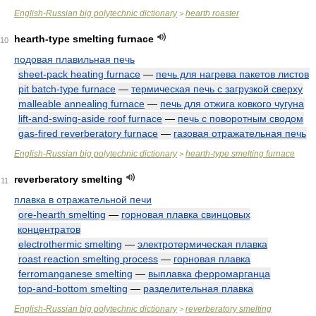
English-Russian big polytechnic dictionary
hearth roaster
>
hearth-type smelting furnace
10
подовая плавильная печь
sheet-pack heating furnace
—
печь для нагрева пакетов листов
pit batch-type furnace
—
термическая печь с загрузкой сверху
malleable annealing furnace
—
печь для отжига ковкого чугуна
lift-and-swing-aside roof furnace
—
печь с поворотным сводом
gas-fired reverberatory furnace
—
газовая отражательная печь
English-Russian big polytechnic dictionary
hearth-type smelting furnace
>
reverberatory smelting
11
плавка в отражательной печи
ore-hearth smelting
—
горновая плавка свинцовых
концентратов
electrothermic smelting
—
электротермическая плавка
roast reaction smelting process
—
горновая плавка
ferromanganese smelting
—
выплавка ферромарганца
top-and-bottom smelting
—
разделительная плавка
English-Russian big polytechnic dictionary
reverberatory smelting
>