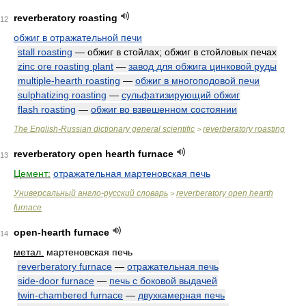
reverberatory roasting
12
обжиг в отражательной печи
stall roasting
— обжиг в стойлах; обжиг в стойловых печах
zinc ore roasting plant
—
завод для обжига цинковой руды
multiple-hearth roasting
—
обжиг в многоподовой печи
sulphatizing roasting
—
сульфатизирующий обжиг
flash roasting
—
обжиг во взвешенном состоянии
The English-Russian dictionary general scientific
reverberatory roasting
>
reverberatory open hearth furnace
13
Цемент:
отражательная мартеновская печь
Универсальный англо-русский словарь
reverberatory open hearth
>
furnace
open-hearth furnace
14
метал.
мартеновская печь
reverberatory furnace
—
отражательная печь
side-door furnace
—
печь с боковой выдачей
twin-chambered furnace
—
двухкамерная печь