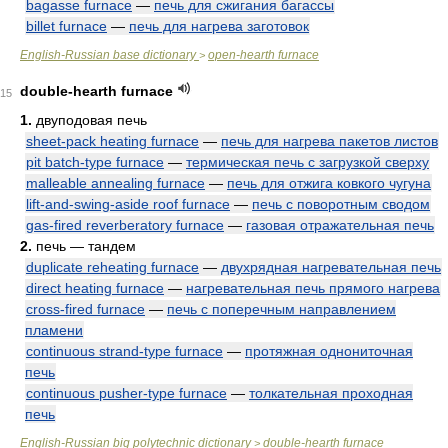
bagasse furnace
—
печь для сжигания багассы
billet furnace
—
печь для нагрева заготовок
English-Russian base dictionary
open-hearth furnace
>
double-hearth furnace
15
1.
двуподовая печь
sheet-pack heating furnace
—
печь для нагрева пакетов листов
pit batch-type furnace
—
термическая печь с загрузкой сверху
malleable annealing furnace
—
печь для отжига ковкого чугуна
lift-and-swing-aside roof furnace
—
печь с поворотным сводом
gas-fired reverberatory furnace
—
газовая отражательная печь
2.
печь — тандем
duplicate reheating furnace
—
двухрядная нагревательная печь
direct heating furnace
—
нагревательная печь прямого нагрева
cross-fired furnace
—
печь с поперечным направлением
пламени
continuous strand-type furnace
—
протяжная однониточная
печь
continuous pusher-type furnace
—
толкательная проходная
печь
English-Russian big polytechnic dictionary
double-hearth furnace
>