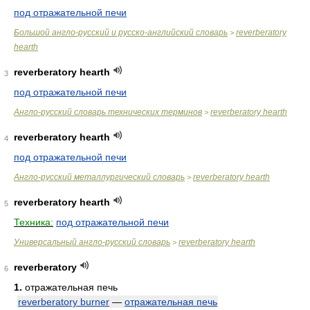
под отражательной печи
Большой англо-русский и русско-английский словарь
reverberatory
>
hearth
reverberatory hearth
3
под отражательной печи
Англо-русский словарь технических терминов
reverberatory hearth
>
reverberatory hearth
4
под отражательной печи
Англо-русский металлургический словарь
reverberatory hearth
>
reverberatory hearth
5
Техника:
под отражательной печи
Универсальный англо-русский словарь
reverberatory hearth
>
reverberatory
6
1.
отражательная печь
reverberatory burner
—
отражательная печь