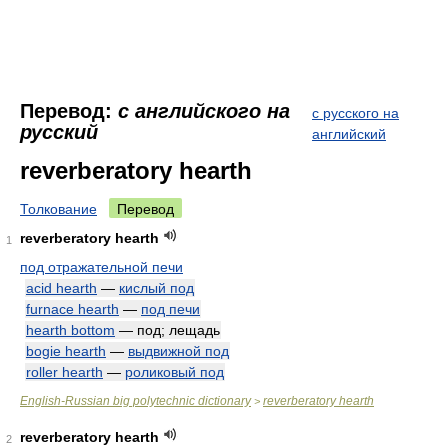
Перевод:
с английского на
с русского на
русский
английский
reverberatory hearth
Толкование
Перевод
reverberatory hearth
1
под отражательной печи
acid hearth
—
кислый под
furnace hearth
—
под печи
hearth bottom
— под; лещадь
bogie hearth
—
выдвижной под
roller hearth
—
роликовый под
English-Russian big polytechnic dictionary
reverberatory hearth
>
reverberatory hearth
2