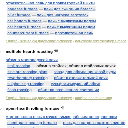
отражательная печь для плавки горячей шихты
bagasse furnace
—
печь для сжигания багассы
billet furnace
—
печь для нагрева заготовок
car bottom furnace
—
печь с выдвижным подом
car hearth furnace
—
печь с выдвижным подом
countercurrent furnace
—
противоточная печь
English-Russian big polytechnic dictionary
hot-charge reverberatory furnace
>
multiple-hearth roasting
19
обжиг в многоподовой печи
stall roasting
— обжиг в стойлах; обжиг в стойловых печах
zinc ore roasting plant
—
завод для обжига цинковой руды
reverberatory roasting
—
обжиг в отражательной печи
sulphatizing roasting
—
сульфатизирующий обжиг
flash roasting
—
обжиг во взвешенном состоянии
English-Russian big polytechnic dictionary
multiple-hearth roasting
>
open-hearth rolling furnace
20
мартеновская печь с качающимся рабочим пространством
sheet-pack heating furnace
—
печь для нагрева пакетов листов