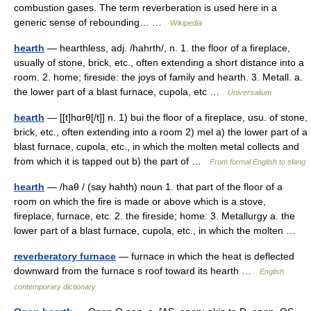
combustion gases. The term reverberation is used here in a
generic sense of rebounding… …
Wikipedia
hearth
— hearthless, adj. /hahrth/, n. 1. the floor of a fireplace,
usually of stone, brick, etc., often extending a short distance into a
room. 2. home; fireside: the joys of family and hearth. 3. Metall. a.
the lower part of a blast furnace, cupola, etc …
Universalium
hearth
— [[t]hɑrθ[/t]] n. 1) bui the floor of a fireplace, usu. of stone,
brick, etc., often extending into a room 2) mel a) the lower part of a
blast furnace, cupola, etc., in which the molten metal collects and
from which it is tapped out b) the part of …
From formal English to slang
hearth
— /haθ / (say hahth) noun 1. that part of the floor of a
room on which the fire is made or above which is a stove,
fireplace, furnace, etc. 2. the fireside; home. 3. Metallurgy a. the
lower part of a blast furnace, cupola, etc., in which the molten …
reverberatory furnace
— furnace in which the heat is deflected
downward from the furnace s roof toward its hearth …
English
contemporary dictionary