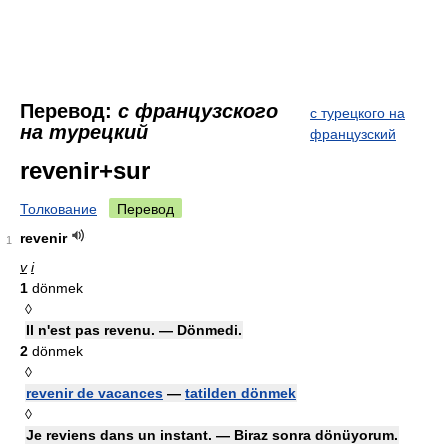
Перевод:
с французского
с турецкого на
на турецкий
французский
revenir+sur
Толкование
Перевод
revenir
1
v
i
1
dönmek
◊
Il n'est pas revenu. — Dönmedi.
2
dönmek
◊
revenir de vacances
—
tatilden dönmek
◊
Je reviens dans un instant. — Biraz sonra dönüyorum.