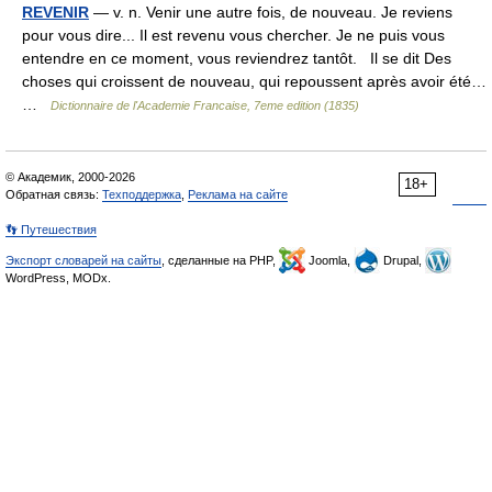
REVENIR
— v. n. Venir une autre fois, de nouveau. Je reviens
pour vous dire... Il est revenu vous chercher. Je ne puis vous
entendre en ce moment, vous reviendrez tantôt. Il se dit Des
choses qui croissent de nouveau, qui repoussent après avoir été…
…
Dictionnaire de l'Academie Francaise, 7eme edition (1835)
© Академик, 2000-2026
18+
Обратная связь:
Техподдержка
,
Реклама на сайте
👣 Путешествия
Экспорт словарей на сайты
, сделанные на PHP,
Joomla,
Drupal,
WordPress, MODx.