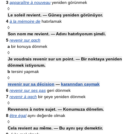
3
apparaître à nouveau
yeniden görünmek
◊
Le soleil revient. — Güneş yeniden görünüyor.
4
à la mémoire de
hatırlamak
◊
Son nom me revient. — Adını hatırlıyorum şimdi.
5
revenir sur qqch
a
bir konuya dönmek
◊
Je voudrais revenir sur un point. — Bir noktaya yeniden
dönmek istiyorum.
b
tersini yapmak
◊
revenir sur sa décision
—
kararından caymak
6
revenir sur ses pas
geri dönmek
7
revenir à qqch
bir şeye yeniden dönmek
◊
Revenons à notre sujet. — Konumuza dönelim.
8
être égal
aynı değerde olmak
◊
Cela revient au même. — Bu aynı şey demektir.