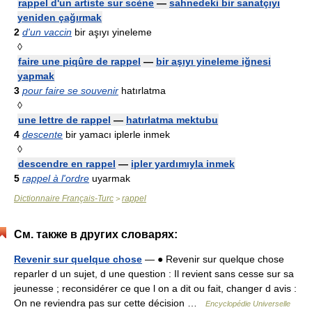
rappel d'un artiste sur scène
—
sahnedeki bir sanatçıyı
yeniden çağırmak
2
d'un vaccin
bir aşıyı yineleme
◊
faire une piqûre de rappel
—
bir aşıyı yineleme iğnesi
yapmak
3
pour faire se souvenir
hatırlatma
◊
une lettre de rappel
—
hatırlatma mektubu
4
descente
bir yamacı iplerle inmek
◊
descendre en rappel
—
ipler yardımıyla inmek
5
rappel à l'ordre
uyarmak
Dictionnaire Français-Turc
rappel
>
См. также в других словарях:
Revenir sur quelque chose
— ● Revenir sur quelque chose
reparler d un sujet, d une question : Il revient sans cesse sur sa
jeunesse ; reconsidérer ce que l on a dit ou fait, changer d avis :
On ne reviendra pas sur cette décision …
Encyclopédie Universelle