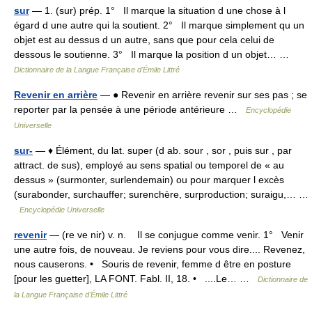
sur
— 1. (sur) prép. 1° Il marque la situation d une chose à l
égard d une autre qui la soutient. 2° Il marque simplement qu un
objet est au dessus d un autre, sans que pour cela celui de
dessous le soutienne. 3° Il marque la position d un objet… …
Dictionnaire de la Langue Française d'Émile Littré
Revenir en arrière
— ● Revenir en arrière revenir sur ses pas ; se
reporter par la pensée à une période antérieure …
Encyclopédie
Universelle
sur-
— ♦ Élément, du lat. super (d ab. sour , sor , puis sur , par
attract. de sus), employé au sens spatial ou temporel de « au
dessus » (surmonter, surlendemain) ou pour marquer l excès
(surabonder, surchauffer; surenchère, surproduction; suraigu,… …
Encyclopédie Universelle
revenir
— (re ve nir) v. n. Il se conjugue comme venir. 1° Venir
une autre fois, de nouveau. Je reviens pour vous dire.... Revenez,
nous causerons. • Souris de revenir, femme d être en posture
[pour les guetter], LA FONT. Fabl. II, 18. • ....Le… …
Dictionnaire de
la Langue Française d'Émile Littré