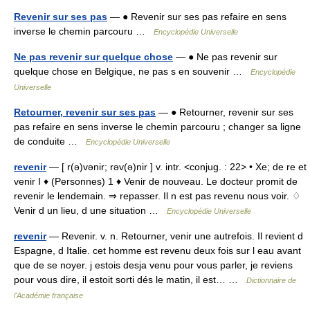
Revenir sur ses pas
— ● Revenir sur ses pas refaire en sens
inverse le chemin parcouru …
Encyclopédie Universelle
Ne pas revenir sur quelque chose
— ● Ne pas revenir sur
quelque chose en Belgique, ne pas s en souvenir …
Encyclopédie
Universelle
Retourner, revenir sur ses pas
— ● Retourner, revenir sur ses
pas refaire en sens inverse le chemin parcouru ; changer sa ligne
de conduite …
Encyclopédie Universelle
revenir
— [ r(ə)vənir; rəv(ə)nir ] v. intr. <conjug. : 22> • Xe; de re et
venir I ♦ (Personnes) 1 ♦ Venir de nouveau. Le docteur promit de
revenir le lendemain. ⇒ repasser. Il n est pas revenu nous voir. ♢
Venir d un lieu, d une situation …
Encyclopédie Universelle
revenir
— Revenir. v. n. Retourner, venir une autrefois. Il revient d
Espagne, d Italie. cet homme est revenu deux fois sur l eau avant
que de se noyer. j estois desja venu pour vous parler, je reviens
pour vous dire, il estoit sorti dés le matin, il est… …
Dictionnaire de
l'Académie française