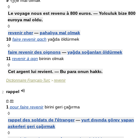
9
-(y)e mal olmak
◊
Le voyage nous est revenu à 800 euros. — Yolculuk bize 800
euroya mal oldu.
◊
revenir cher
—
pahalıya mal olmak
10
faire revenir qqch
yağda öldürmek
◊
faire revenir des oignons
—
yağda soğanları öldürmek
11
revenir à qqn
birinin olmak
◊
Cet argent lui revient. — Bu para onun hakkı.
Dictionnaire Français-Turc
revenir
>
rappel
2
n
m
1
pour faire revenir
birini geri çağırma
◊
rappel des soldats de l'étranger
—
yurt dışında görev yapan
askerleri geri çağırmak
◊