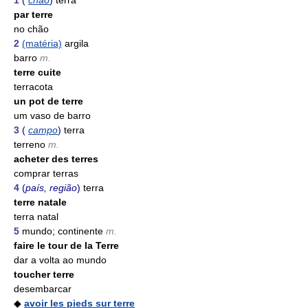
1
(
chão
)
terra
par terre
no chão
2
(matéria)
argila
barro
m.
terre cuite
terracota
un pot de terre
um vaso de barro
3
(
campo
)
terra
terreno
m.
acheter des terres
comprar terras
4
(
país, região
)
terra
terre natale
terra natal
5
mundo; continente
m.
faire le tour de la Terre
dar a volta ao mundo
toucher terre
desembarcar
◆
avoir les pieds sur terre