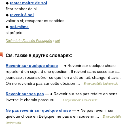
◆
rester maître de soi
ficar senhor de si
◆
revenir à soi
voltar a si; recuperar os sentidos
◆
soi-même
si próprio
Dicionário Francês-Português
soi
>
См. также в других словарях:
Revenir sur quelque chose
— ● Revenir sur quelque chose
reparler d un sujet, d une question : Il revient sans cesse sur sa
jeunesse ; reconsidérer ce que l on a dit ou fait, changer d avis :
On ne reviendra pas sur cette décision …
Encyclopédie Universelle
Revenir sur ses pas
— ● Revenir sur ses pas refaire en sens
inverse le chemin parcouru …
Encyclopédie Universelle
Ne pas revenir sur quelque chose
— ● Ne pas revenir sur
quelque chose en Belgique, ne pas s en souvenir …
Encyclopédie
Universelle