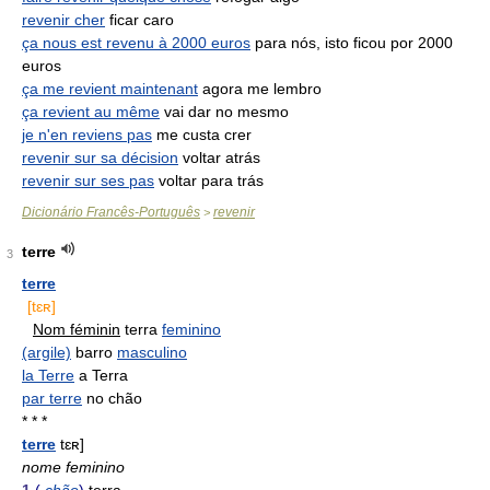
revenir cher
ficar caro
ça nous est revenu à 2000 euros
para nós, isto ficou por 2000
euros
ça me revient maintenant
agora me lembro
ça revient au même
vai dar no mesmo
je n'en reviens pas
me custa crer
revenir sur sa décision
voltar atrás
revenir sur ses pas
voltar para trás
Dicionário Francês-Português
revenir
>
terre
3
terre
[tɛʀ]
Nom féminin
terra
feminino
(argile)
barro
masculino
la Terre
a Terra
par terre
no chão
* * *
terre
tɛʀ]
nome feminino