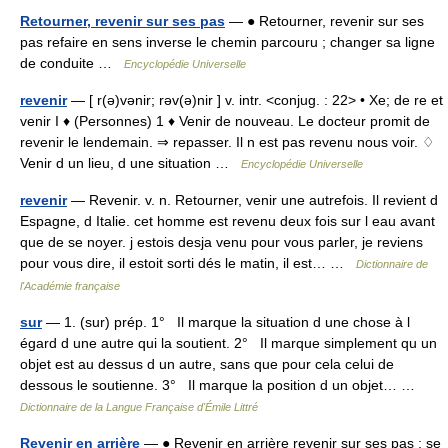
Retourner, revenir sur ses pas
— ● Retourner, revenir sur ses
pas refaire en sens inverse le chemin parcouru ; changer sa ligne
de conduite …
Encyclopédie Universelle
revenir
— [ r(ə)vənir; rəv(ə)nir ] v. intr. <conjug. : 22> • Xe; de re et
venir I ♦ (Personnes) 1 ♦ Venir de nouveau. Le docteur promit de
revenir le lendemain. ⇒ repasser. Il n est pas revenu nous voir. ♢
Venir d un lieu, d une situation …
Encyclopédie Universelle
revenir
— Revenir. v. n. Retourner, venir une autrefois. Il revient d
Espagne, d Italie. cet homme est revenu deux fois sur l eau avant
que de se noyer. j estois desja venu pour vous parler, je reviens
pour vous dire, il estoit sorti dés le matin, il est… …
Dictionnaire de
l'Académie française
sur
— 1. (sur) prép. 1° Il marque la situation d une chose à l
égard d une autre qui la soutient. 2° Il marque simplement qu un
objet est au dessus d un autre, sans que pour cela celui de
dessous le soutienne. 3° Il marque la position d un objet… …
Dictionnaire de la Langue Française d'Émile Littré
Revenir en arrière
— ● Revenir en arrière revenir sur ses pas ; se