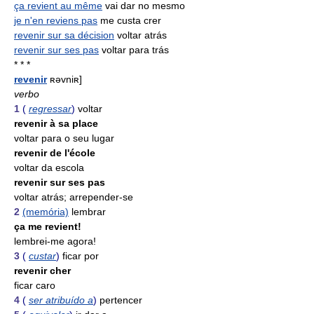
ça revient au même
vai dar no mesmo
je n'en reviens pas
me custa crer
revenir sur sa décision
voltar atrás
revenir sur ses pas
voltar para trás
* * *
revenir
ʀəvniʀ]
verbo
1
(
regressar
)
voltar
revenir à sa place
voltar para o seu lugar
revenir de l'école
voltar da escola
revenir sur ses pas
voltar atrás; arrepender-se
2
(memória)
lembrar
ça me revient!
lembrei-me agora!
3
(
custar
)
ficar por
revenir cher
ficar caro
4
(
ser atribuído a
)
pertencer