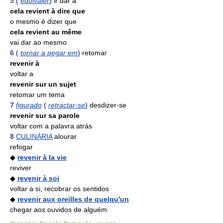
5
(
equivaler
)
ir dar a
cela revient à dire que
o mesmo é dizer que
cela revient au même
vai dar ao mesmo
6
(
tornar a pegar em
)
retomar
revenir à
voltar a
revenir sur un sujet
retomar um tema
7
figurado
(
retractar-se
)
desdizer-se
revenir sur sa parole
voltar com a palavra atrás
8
CULINÁRIA
alourar
refogar
◆
revenir à la vie
reviver
◆
revenir à soi
voltar a si, recobrar os sentidos
◆
revenir aux oreilles de quelqu'un
chegar aos ouvidos de alguém