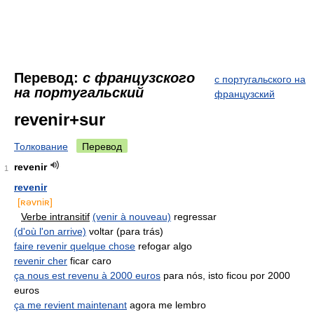
Перевод:
с французского
с португальского на
на португальский
французский
revenir+sur
Толкование
Перевод
revenir
1
revenir
[ʀəvniʀ]
Verbe intransitif
(venir à nouveau)
regressar
(d'où l'on arrive)
voltar (para trás)
faire revenir quelque chose
refogar algo
revenir cher
ficar caro
ça nous est revenu à 2000 euros
para nós, isto ficou por 2000
euros
ça me revient maintenant
agora me lembro