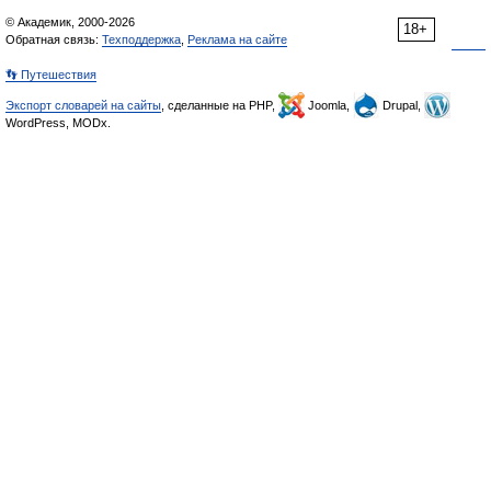
© Академик, 2000-2026
18+
Обратная связь:
Техподдержка
,
Реклама на сайте
👣 Путешествия
Экспорт словарей на сайты
, сделанные на PHP,
Joomla,
Drupal,
WordPress, MODx.