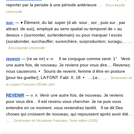
reporter par la pensée à une période antérieure …
Encyclopédie
Universelle
sur-
— ♦ Élément, du lat. super (d ab. sour , sor , puis sur , par
attract. de sus), employé au sens spatial ou temporel de « au
dessus » (surmonter, surlendemain) ou pour marquer l excès
(surabonder, surchauffer; surenchère, surproduction; suraigu,… …
Encyclopédie Universelle
revenir
— (re ve nir) v. n. Il se conjugue comme venir. 1° Venir
une autre fois, de nouveau. Je reviens pour vous dire.... Revenez,
nous causerons. • Souris de revenir, femme d être en posture
[pour les guetter], LA FONT. Fabl. II, 18. • ....Le… …
Dictionnaire de
la Langue Française d'Émile Littré
REVENIR
— v. n. Venir une autre fois, de nouveau. Je reviens
pour vous dire... Il est revenu vous chercher. Je ne puis vous
entendre en ce moment, vous reviendrez tantôt. Il se dit Des
choses qui croissent de nouveau, qui repoussent après avoir été…
…
Dictionnaire de l'Academie Francaise, 7eme edition (1835)