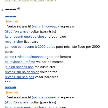
Dicionário Francês-Português
revenir
>
revenir
2
revenir
[ʀəvniʀ]
Verbe intransitif
(venir à nouveau)
regressar
(d'où l'on arrive)
voltar (para trás)
faire revenir quelque chose
refogar algo
revenir cher
ficar caro
ça nous est revenu à 2000 euros
para nós, isto ficou por 2000
euros
ça me revient maintenant
agora me lembro
ça revient au même
vai dar no mesmo
je n'en reviens pas
me custa crer
revenir sur sa décision
voltar atrás
revenir sur ses pas
voltar para trás
* * *
revenir
[ʀəvniʀ]
Verbe intransitif
(venir à nouveau)
regressar
(d'où l'on arrive)
voltar (para trás)
faire revenir quelque chose
refogar algo