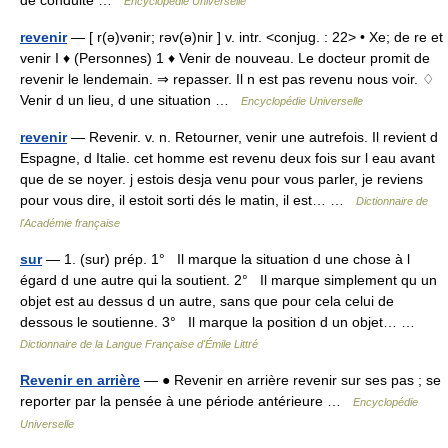
de conduite …
Encyclopédie Universelle
revenir
— [ r(ə)vənir; rəv(ə)nir ] v. intr. <conjug. : 22> • Xe; de re et
venir I ♦ (Personnes) 1 ♦ Venir de nouveau. Le docteur promit de
revenir le lendemain. ⇒ repasser. Il n est pas revenu nous voir. ♢
Venir d un lieu, d une situation …
Encyclopédie Universelle
revenir
— Revenir. v. n. Retourner, venir une autrefois. Il revient d
Espagne, d Italie. cet homme est revenu deux fois sur l eau avant
que de se noyer. j estois desja venu pour vous parler, je reviens
pour vous dire, il estoit sorti dés le matin, il est… …
Dictionnaire de
l'Académie française
sur
— 1. (sur) prép. 1° Il marque la situation d une chose à l
égard d une autre qui la soutient. 2° Il marque simplement qu un
objet est au dessus d un autre, sans que pour cela celui de
dessous le soutienne. 3° Il marque la position d un objet… …
Dictionnaire de la Langue Française d'Émile Littré
Revenir en arrière
— ● Revenir en arrière revenir sur ses pas ; se
reporter par la pensée à une période antérieure …
Encyclopédie
Universelle