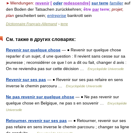
►
Wendungen:
revenir
[
oder
redescendre]
sur terre
familier
auf
den Boden der Tatsachen zurückkehren;
être
par
terre
;
projet,
plan
gescheitert sein;
entreprise
bankrott sein
Dictionnaire Français-Allemand
terre
>
См. также в других словарях:
Revenir sur quelque chose
— ● Revenir sur quelque chose
reparler d un sujet, d une question : Il revient sans cesse sur sa
jeunesse ; reconsidérer ce que l on a dit ou fait, changer d avis :
On ne reviendra pas sur cette décision …
Encyclopédie Universelle
Revenir sur ses pas
— ● Revenir sur ses pas refaire en sens
inverse le chemin parcouru …
Encyclopédie Universelle
Ne pas revenir sur quelque chose
— ● Ne pas revenir sur
quelque chose en Belgique, ne pas s en souvenir …
Encyclopédie
Universelle
Retourner, revenir sur ses pas
— ● Retourner, revenir sur ses
pas refaire en sens inverse le chemin parcouru ; changer sa ligne