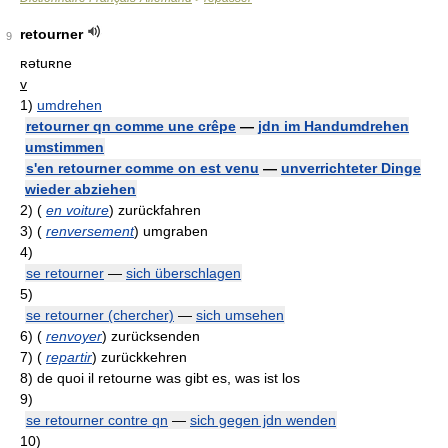
retourner
9
ʀətuʀne
v
1)
umdrehen
retourner qn comme une crêpe
—
jdn im Handumdrehen
umstimmen
s'en retourner comme on est venu
—
unverrichteter Dinge
wieder abziehen
2)
(
en voiture
)
zurückfahren
3)
(
renversement
)
umgraben
4)
se retourner
—
sich überschlagen
5)
se retourner (chercher)
—
sich umsehen
6)
(
renvoyer
)
zurücksenden
7)
(
repartir
)
zurückkehren
8)
de quoi il retourne was gibt es, was ist los
9)
se retourner contre qn
—
sich gegen jdn wenden
10)