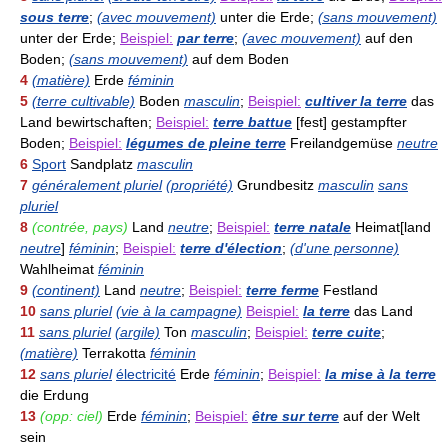
sous terre
;
(avec mouvement)
unter die Erde;
(sans mouvement)
unter der Erde;
Beispiel:
par terre
;
(avec mouvement)
auf den
Boden;
(sans mouvement)
auf dem Boden
4
(matière)
Erde
féminin
5
(terre cultivable)
Boden
masculin
;
Beispiel:
cultiver la terre
das
Land bewirtschaften;
Beispiel:
terre battue
[fest] gestampfter
Boden;
Beispiel:
légumes de pleine terre
Freilandgemüse
neutre
6
Sport
Sandplatz
masculin
7
généralement pluriel
(propriété)
Grundbesitz
masculin
sans
pluriel
8
(contrée, pays)
Land
neutre
;
Beispiel:
terre natale
Heimat[land
neutre
]
féminin
;
Beispiel:
terre d'élection
;
(d'une personne)
Wahlheimat
féminin
9
(continent)
Land
neutre
;
Beispiel:
terre ferme
Festland
10
sans pluriel
(vie à la campagne)
Beispiel:
la terre
das Land
11
sans pluriel
(argile)
Ton
masculin
;
Beispiel:
terre cuite
;
(matière)
Terrakotta
féminin
12
sans pluriel
électricité
Erde
féminin
;
Beispiel:
la mise à la terre
die Erdung
13
(opp: ciel)
Erde
féminin
;
Beispiel:
être sur terre
auf der Welt
sein