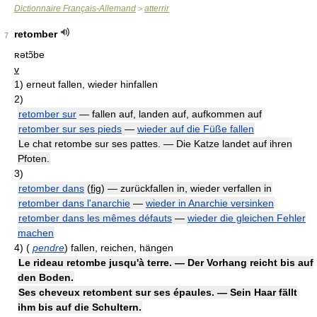
Dictionnaire Français-Allemand
atterrir
>
retomber
7
ʀətɔ̃be
v
1)
erneut fallen, wieder hinfallen
2)
retomber sur
— fallen auf, landen auf, aufkommen auf
retomber sur ses pieds
—
wieder auf die Füße fallen
Le chat retombe sur ses pattes. — Die Katze landet auf ihren
Pfoten.
3)
retomber dans
(
fig
)
— zurückfallen in, wieder verfallen in
retomber dans l'anarchie
—
wieder in Anarchie versinken
retomber dans les mêmes défauts
—
wieder die gleichen Fehler
machen
4)
(
pendre
)
fallen, reichen, hängen
Le rideau retombe jusqu'à terre. — Der Vorhang reicht bis auf
den Boden.
Ses cheveux retombent sur ses épaules. — Sein Haar fällt
ihm bis auf die Schultern.