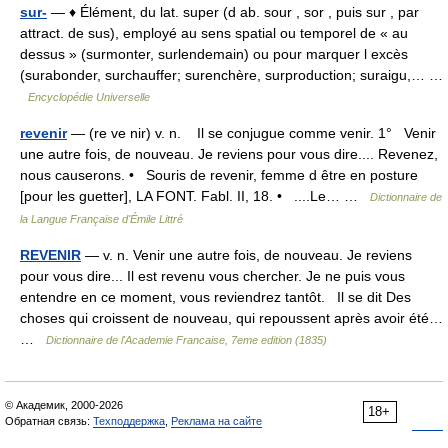
sur-
— ♦ Élément, du lat. super (d ab. sour , sor , puis sur , par
attract. de sus), employé au sens spatial ou temporel de « au
dessus » (surmonter, surlendemain) ou pour marquer l excès
(surabonder, surchauffer; surenchère, surproduction; suraigu,… …
Encyclopédie Universelle
revenir
— (re ve nir) v. n. Il se conjugue comme venir. 1° Venir
une autre fois, de nouveau. Je reviens pour vous dire.... Revenez,
nous causerons. • Souris de revenir, femme d être en posture
[pour les guetter], LA FONT. Fabl. II, 18. • ....Le… …
Dictionnaire de
la Langue Française d'Émile Littré
REVENIR
— v. n. Venir une autre fois, de nouveau. Je reviens
pour vous dire... Il est revenu vous chercher. Je ne puis vous
entendre en ce moment, vous reviendrez tantôt. Il se dit Des
choses qui croissent de nouveau, qui repoussent après avoir été…
…
Dictionnaire de l'Academie Francaise, 7eme edition (1835)
© Академик, 2000-2026
18+
Обратная связь:
Техподдержка
,
Реклама на сайте