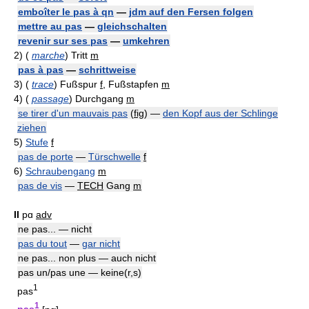
emboîter le pas à qn
—
jdm auf den Fersen folgen
mettre au pas
—
gleichschalten
revenir sur ses pas
—
umkehren
2)
(
marche
)
Tritt
m
pas à pas
—
schrittweise
3)
(
trace
)
Fußspur
f
, Fußstapfen
m
4)
(
passage
)
Durchgang
m
se tirer d'un mauvais pas
(
fig
)
—
den Kopf aus der Schlinge
ziehen
5)
Stufe
f
pas de porte
—
Türschwelle
f
6)
Schraubengang
m
pas de vis
—
TECH
Gang
m
II
pɑ
adv
ne pas... — nicht
pas du tout
—
gar nicht
ne pas... non plus — auch nicht
pas un/pas une — keine(r,s)
1
pas
1