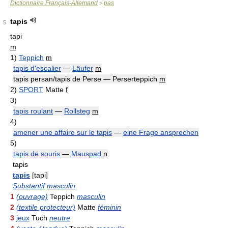
Dictionnaire Français-Allemand
pas
>
tapis
5
tapi
m
1)
Teppich
m
tapis d'escalier
—
Läufer
m
tapis persan/tapis de Perse — Perserteppich
m
2)
SPORT
Matte
f
3)
tapis roulant
—
Rollsteg
m
4)
amener une affaire sur le tapis
—
eine Frage ansprechen
5)
tapis de souris
—
Mauspad
n
tapis
tapis
[tapi]
Substantif
masculin
1
(ouvrage)
Teppich
masculin
2
(textile protecteur)
Matte
féminin
3
jeux
Tuch
neutre