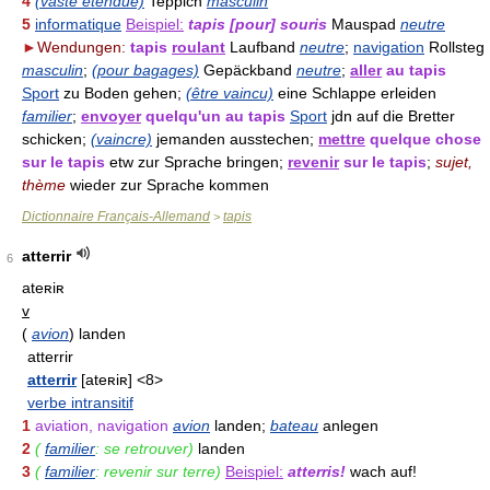
4
(vaste étendue)
Teppich
masculin
5
informatique
Beispiel:
tapis [pour] souris
Mauspad
neutre
►
Wendungen:
tapis
roulant
Laufband
neutre
;
navigation
Rollsteg
masculin
;
(pour bagages)
Gepäckband
neutre
;
aller
au tapis
Sport
zu Boden gehen;
(être vaincu)
eine Schlappe erleiden
familier
;
envoyer
quelqu'un au tapis
Sport
jdn auf die Bretter
schicken;
(vaincre)
jemanden ausstechen;
mettre
quelque chose
sur le tapis
etw zur Sprache bringen;
revenir
sur le tapis
;
sujet,
thème
wieder zur Sprache kommen
Dictionnaire Français-Allemand
tapis
>
atterrir
6
ateʀiʀ
v
(
avion
)
landen
atterrir
atterrir
[ateʀiʀ] <8>
verbe intransitif
1
aviation, navigation
avion
landen;
bateau
anlegen
2
(
familier
: se retrouver)
landen
3
(
familier
: revenir sur terre)
Beispiel:
atterris!
wach auf!