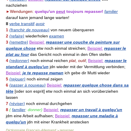
nachziehen
►
Wendungen:
quelqu'un
peut
toujours repasser!
familier
darauf kann jemand lange warten!
II
verbe transitif
avoir
1
(franchir de nouveau)
von neuem überqueren
2
(refaire)
wiederholen
examen
3
(remettre)
Beispiel:
repasser une couche de peinture sur
quelque chose
etw noch einmal streichen;
Beispiel:
repasser le
plat au four
das Gericht noch einmal in den Ofen stellen
4
(redonner)
noch einmal reichen
plat, outil
;
Beispiel:
repasser le
standard à quelqu'un
jdn wieder mit der Vermittlung verbinden;
Beispiel:
je te repasse maman
ich gebe dir Mutti wieder
5
(rejouer)
noch einmal zeigen
6
(passer à nouveau)
Beispiel:
repasser quelque chose dans sa
tête
[oder son esprit] etw noch einmal an sich vorüberziehen
lassen
7
(réviser)
noch einmal durchgehen
8
(
familier
: donner)
Beispiel:
repasser un travail à quelqu'un
jdm eine Arbeit aufhalsen;
Beispiel:
repasser une maladie à
quelqu'un
jdn mit einer Krankheit anstecken
Dictionnaire Français-Allemand
repasser
>