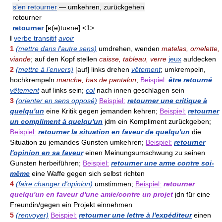
s'en retourner
— umkehren, zurückgehen
retourner
retourner
[ʀ(ə)tuʀne] <1>
I
verbe transitif
avoir
1
(mettre dans l'autre sens)
umdrehen, wenden
matelas, omelette,
viande
; auf den Kopf stellen
caisse, tableau, verre
jeux
aufdecken
2
(mettre à l'envers)
[auf] links drehen
vêtement
; umkrempeln,
hochkrempeln
manche, bas de pantalon
;
Beispiel:
être retourné
vêtement
auf links sein;
col
nach innen geschlagen sein
3
(orienter en sens opposé)
Beispiel:
retourner une critique à
quelqu'un
eine Kritik gegen jemanden kehren;
Beispiel:
retourner
un compliment à quelqu'un
jdm ein Kompliment zurückgeben;
Beispiel:
retourner la situation en faveur de quelqu'un
die
Situation zu jemandes Gunsten umkehren;
Beispiel:
retourner
l'opinion en sa faveur
einen Meinungsumschwung zu seinen
Gunsten herbeiführen;
Beispiel:
retourner une arme contre soi-
même
eine Waffe gegen sich selbst richten
4
(faire changer d'opinion)
umstimmen;
Beispiel:
retourner
quelqu'un en faveur d'une amie/contre un projet
jdn für eine
Freundin/gegen ein Projekt einnehmen
5
(renvoyer)
Beispiel:
retourner une lettre à l'expéditeur
einen