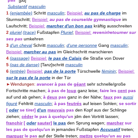
pas
[pα]
Substantif
masculin
1
(enjambée)
Schritt
masculin
;
Beispiel:
au pas de charge
im
Sturmschritt;
Beispiel:
au pas de course/de gymnastique
im
Laufschritt;
Beispiel:
marcher d'un bon pas
kräftig ausschreiten
2
pluriel
(trace)
Fußstapfen
Pluriel
;
Beispiel:
revenir/retourner sur
ses pas
umkehren
3
d'un cheval
Schritt
masculin
;
d'une personne
Gang
masculin
;
Beispiel:
marcher au pas
im Gleichschritt marschieren
4
(passage)
Beispiel:
le pas de Calais
die Straße von Dover
5
(pas de danse)
[Tanz]schritt
masculin
6
(entrée)
Beispiel:
pas de la porte
Türschwelle
féminin
;
Beispiel:
sur le pas de la porte
in der Tür
►
Wendungen:
avancer à pas de
géant
sehr schnelle/große
Fortschritte machen;
à pas de
loup
ganz leise;
faire les
cent
pas
auf und ab gehen;
à
deux
pas
ganz in der Nähe;
faux
pas
aussi
figuré
Fehltritt
masculin
;
à pas
feutrés
auf leisen Sohlen;
se sortir
[
oder
se tirer]
d'un
mauvais
pas
den Kopf aus der Schlinge
ziehen;
céder
le pas à quelqu'un
jdm den Vortritt lassen;
franchir
[
oder
sauter]
le pas
den Sprung wagen;
marcher
sur
les pas de quelqu'un
in jemandes Fußstapfen
Accusatif
treten;
marquer
le pas
auf der Stelle treten;
mettre
quelqu'un au pas