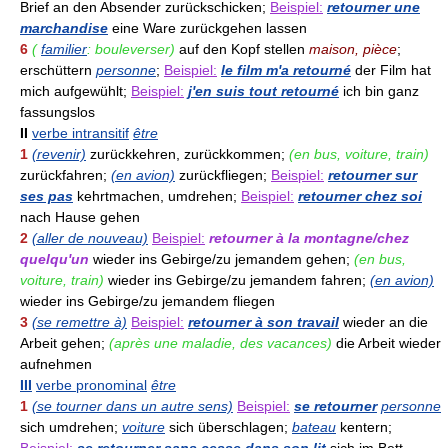
Brief an den Absender zurückschicken;
Beispiel:
retourner une
marchandise
eine Ware zurückgehen lassen
6
(
familier
: bouleverser)
auf den Kopf stellen
maison, pièce
;
erschüttern
personne
;
Beispiel:
le film m'a retourné
der Film hat
mich aufgewühlt;
Beispiel:
j'en suis tout retourné
ich bin ganz
fassungslos
II
verbe intransitif
être
1
(revenir)
zurückkehren, zurückkommen;
(en bus, voiture, train)
zurückfahren;
(en avion)
zurückfliegen;
Beispiel:
retourner sur
ses pas
kehrtmachen, umdrehen;
Beispiel:
retourner chez soi
nach Hause gehen
2
(aller de nouveau)
Beispiel:
retourner à la montagne/chez
quelqu'un
wieder ins Gebirge/zu jemandem gehen;
(en bus,
voiture, train)
wieder ins Gebirge/zu jemandem fahren;
(en avion)
wieder ins Gebirge/zu jemandem fliegen
3
(se remettre à)
Beispiel:
retourner à son travail
wieder an die
Arbeit gehen;
(après une maladie, des vacances)
die Arbeit wieder
aufnehmen
III
verbe pronominal
être
1
(se tourner dans un autre sens)
Beispiel:
se retourner
personne
sich umdrehen;
voiture
sich überschlagen;
bateau
kentern;