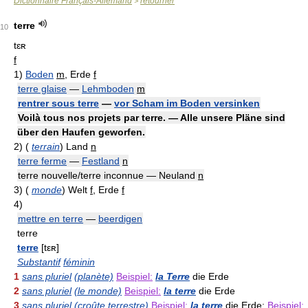
Dictionnaire Français-Allemand
retourner
>
terre
10
tɛʀ
f
1)
Boden
m
, Erde
f
terre glaise
—
Lehmboden
m
rentrer sous terre
—
vor Scham im Boden versinken
Voilà tous nos projets par terre. — Alle unsere Pläne sind
über den Haufen geworfen.
2)
(
terrain
)
Land
n
terre ferme
—
Festland
n
terre nouvelle/terre inconnue — Neuland
n
3)
(
monde
)
Welt
f
, Erde
f
4)
mettre en terre
—
beerdigen
terre
terre
[tεʀ]
Substantif
féminin
1
sans pluriel
(planète)
Beispiel:
la Terre
die Erde
2
sans pluriel
(le monde)
Beispiel:
la terre
die Erde
3
sans pluriel
(croûte terrestre)
Beispiel:
la terre
die Erde;
Beispiel: