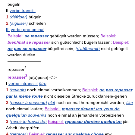
bügeln
II
verbe transitif
1
(défriper)
bügeln
2
(aiguiser)
schleifen
III
verbe pronominal
Beispiel:
se repasser
gebügelt werden müssen;
Beispiel:
bien/mal se repasser
sich gut/schlecht bügeln lassen;
Beispiel:
ne pas se repasser
bügelfrei sein;
(s'abîmerait)
nicht gebügelt
werden dürfen
————————
2
repasser
2
repasser
[ʀ(ə)pαse] <1>
I
verbe intransitif
être
1
(revenir)
noch einmal vorbeikommen;
Beispiel:
ne pas repasser
par la même route
nicht dieselbe Strecke zurückfahren/-gehen
2
(passer à nouveau)
plat
noch einmal herumgereicht werden;
film
noch einmal laufen;
Beispiel:
repasser devant les yeux de
quelqu'un
souvenirs
noch einmal an jemandem vorbeiziehen
3
(revoir le travail de)
Beispiel:
repasser derrière quelqu'un
jds
Arbeit überprüfen
4
(retracer)
Beispiel:
repasser sur quelque chose
etw