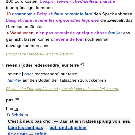
100 Euro kosten;
Beispiel:
revenir cher/meilleur marché
teuer/günstiger kommen
10
gastronomie
Beispiel:
faire revenir le lard
den Speck anbraten;
Beispiel:
faire revenir les oignons/les légumes
die Zwiebeln/das
Gemüse andünsten
►
Wendungen:
n'
en
pas revenir de quelque chose
familier
etw
gar nicht fassen können;
revenir de
loin
noch einmal
davongekommen sein
Dictionnaire Français-Allemand
revenir
>
revenir [oder redescendre] sur terre
3
revenir [
oder
redescendre] sur terre
familier
auf den Boden der Tatsachen zurückkehren
Dictionnaire Français-Allemand
revenir [oder redescendre] sur terre
>
pas
4
I
pɑ
m
1)
Schritt
m
C'est à deux pas d'ici. — Das ist ein Katzensprung von hier.
faire les cent pas
—
auf- und abgehen
de ce pas
—
sofort