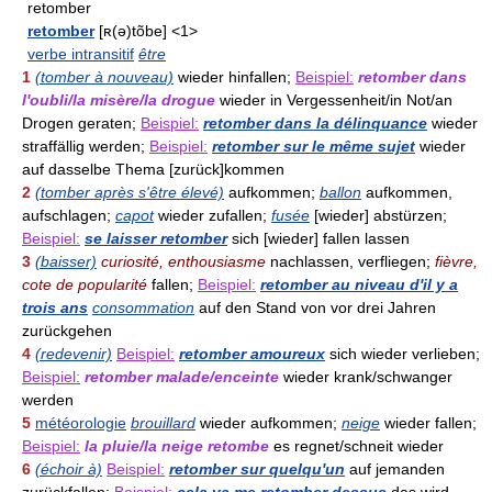
retomber
retomber
[ʀ(ə)tõbe] <1>
verbe intransitif
être
1
(tomber à nouveau)
wieder hinfallen;
Beispiel:
retomber dans
l'oubli/la misère/la drogue
wieder in Vergessenheit/in Not/an
Drogen geraten;
Beispiel:
retomber dans la délinquance
wieder
straffällig werden;
Beispiel:
retomber sur le même sujet
wieder
auf dasselbe Thema [zurück]kommen
2
(tomber après s'être élevé)
aufkommen;
ballon
aufkommen,
aufschlagen;
capot
wieder zufallen;
fusée
[wieder] abstürzen;
Beispiel:
se laisser retomber
sich [wieder] fallen lassen
3
(baisser)
curiosité, enthousiasme
nachlassen, verfliegen;
fièvre,
cote de popularité
fallen;
Beispiel:
retomber au niveau d'il y a
trois ans
consommation
auf den Stand von vor drei Jahren
zurückgehen
4
(redevenir)
Beispiel:
retomber amoureux
sich wieder verlieben;
Beispiel:
retomber malade/enceinte
wieder krank/schwanger
werden
5
météorologie
brouillard
wieder aufkommen;
neige
wieder fallen;
Beispiel:
la pluie/la neige retombe
es regnet/schneit wieder
6
(échoir à)
Beispiel:
retomber sur quelqu'un
auf jemanden
zurückfallen;
Beispiel:
cela va me retomber dessus
das wird