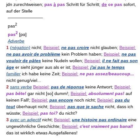
jdn zurechtweisen;
pas
à
pas
Schritt für Schritt;
de
ce pas
sofort,
auf der Stelle
————————
2
pas
2
pas
[pα]
Adverbe
1
(négation)
nicht;
Beispiel:
ne pas croire
nicht glauben;
Beispiel:
ne pas avoir de problème
kein Problem haben;
Beispiel:
ne pas
vouloir de pâtes
keine Nudeln wollen;
Beispiel:
il ne fait pas son
âge
er sieht jünger aus als er ist;
Beispiel:
j'ai pas le temps
familier
ich habe keine Zeit;
Beispiel:
ne pas assez/beaucoup...
nicht genug/viel...
2
sans verbe
Beispiel:
pas de réponse
keine Antwort;
Beispiel:
pas bête!
gar nicht [so] dumm!;
Beispiel:
absolument pas!
auf
keinen Fall!;
Beispiel:
pas encore
noch nicht;
Beispiel:
pas du
tout
überhaupt nicht;
Beispiel:
pas que je sache
nicht, dass ich
wüsste;
Beispiel:
pas toi?
du nicht?
3
avec un adjectif
nicht;
Beispiel:
une histoire pas ordinaire
eine
ungewöhnliche Geschichte;
Beispiel:
c'est vraiment pas banal!
das ist wirklich etwas Ausgefallenes!