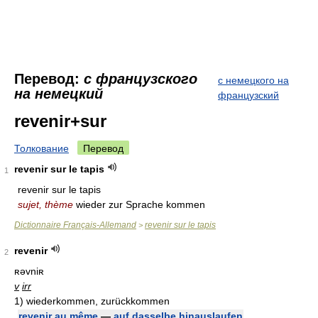
Перевод:
с французского
с немецкого на
на немецкий
французский
revenir+sur
Толкование
Перевод
revenir sur le tapis
1
revenir sur le tapis
sujet, thème
wieder zur Sprache kommen
Dictionnaire Français-Allemand
revenir sur le tapis
>
revenir
2
ʀəvniʀ
v
irr
1)
wiederkommen, zurückkommen
revenir au même
—
auf dasselbe hinauslaufen