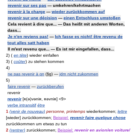
revenir sur ses pas
— umkehren/kehrtmachen
revenir à la charge
—
wieder zurückkommen auf
revenir sur une décision
—
einen Entschluss umstoßen
Cela revient à dire que... — Das heißt mit anderen Worten,
dass...
Je n'en reviens pas!
—
Ich fasse es nicht! être revenu de
tout alles satt haben
Il m'est revenu que... — Es ist mir eingefallen, dass...
2)
(
en tête
)
wieder einfallen
3)
(
coûter
)
zu stehen kommen
4)
ne pas revenir à qn
(
fig
)
—
jdm nicht zukommen
5)
faire revenir
—
zurückberufen
revenir
revenir
[ʀ(ə)vəniʀ, ʀəvniʀ] <9>
verbe intransitif
être
1
(venir de nouveau)
personne, printemps
wiederkommen;
lettre
[wieder] zurückkommen;
Beispiel:
revenir faire quelque chose
zurückkommen um etwas zu tun
2
(rentrer)
zurückkommen;
Beispiel:
revenir en avion/en voiture/