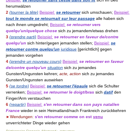
Beispiel:
se retourner sans cesse dans son lit
sich im Bett
herumwälzen
2
(tourner la tête)
Beispiel:
se retourner
sich umschauen;
Beispiel:
tout le monde se retournait sur leur passage
alle haben sich
nach ihnen umgedreht;
Beispiel:
se retourner vers
quelqu'un/quelque chose
sich zu jemandem/etwas drehen
3
(prendre parti)
Beispiel:
se retourner en faveur de/contre
quelqu'un
sich hinter/gegen jemanden stellen;
Beispiel:
se
retourner contre quelqu'un
juridique
[gerichtlich] gegen
jemanden vorgehen
4
(prendre un nouveau cours)
Beispiel:
se retourner en faveur
de/contre quelqu'un
situation
sich zu jemandes
Gunsten/Ungunsten kehren;
acte, action
sich zu jemandes
Gunsten/Ungunsten auswirken
5
(se tordre)
Beispiel:
se retourner l'épaule
sich die Schulter
verrenken;
Beispiel:
se retourner le doigt/bras
sich
datif
den
Finger/Arm verstauchen
6
(repartir)
Beispiel:
s'en retourner dans son pays natal/en
France
wieder in sein Heimatland/nach Frankreich zurückkehren
►
Wendungen:
s'en retourner comme on est
venu
unverrichteter Dinge wieder gehen