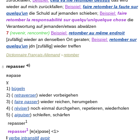
wieder auf mich zurückfallen;
Beispiel:
faire retomber la faute sur
quelqu'un
die Schuld auf jemanden schieben;
Beispiel:
faire
retomber la responsabilité sur quelqu'un/quelque chose
die
Verantwortung auf jemanden/etwas abwälzen
7
(revenir, rencontrer)
Beispiel:
retomber au même endroit
[zufällig] wieder an denselben Ort geraten;
Beispiel:
retomber sur
quelqu'un
jdn [zufällig] wieder treffen
Dictionnaire Français-Allemand
retomber
>
repasser
8
ʀəpase
v
1)
bügeln
2)
(
retraverser
)
wieder vorbeigehen
3)
(
faire passer
)
wieder reichen, herumgeben
4)
(
réviser
)
noch einmal durchgehen, repetieren, wiederholen
5)
(
aiguiser
)
schleifen, schärfen
1
repasser
1
repasser
[ʀ(ə)pαse] <1>
I
verbe intransitif
avoir