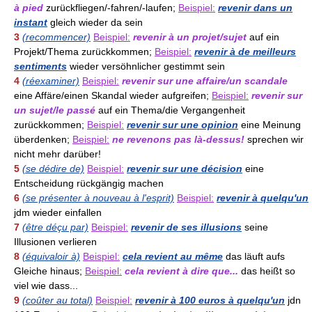
à pied
zurückfliegen/-fahren/-laufen;
Beispiel:
revenir dans un
instant
gleich wieder da sein
3
(recommencer)
Beispiel:
revenir à un projet/sujet
auf ein
Projekt/Thema zurückkommen;
Beispiel:
revenir à de meilleurs
sentiments
wieder versöhnlicher gestimmt sein
4
(réexaminer)
Beispiel:
revenir sur une affaire/un scandale
eine Affäre/einen Skandal wieder aufgreifen;
Beispiel:
revenir sur
un sujet/le passé
auf ein Thema/die Vergangenheit
zurückkommen;
Beispiel:
revenir sur une opinion
eine Meinung
überdenken;
Beispiel:
ne revenons pas là-dessus!
sprechen wir
nicht mehr darüber!
5
(se dédire de)
Beispiel:
revenir sur une décision
eine
Entscheidung rückgängig machen
6
(se présenter à nouveau à l'esprit)
Beispiel:
revenir à quelqu'un
jdm wieder einfallen
7
(être déçu par)
Beispiel:
revenir de ses illusions
seine
Illusionen verlieren
8
(équivaloir à)
Beispiel:
cela revient au même
das läuft aufs
Gleiche hinaus;
Beispiel:
cela revient à dire que...
das heißt so
viel wie dass...
9
(coûter au total)
Beispiel:
revenir à 100 euros à quelqu'un
jdn