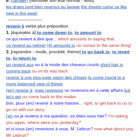
6.
(familier)
[retrouver son état normal - tissu]
les draps sont bien revenus au lavage
the sheets came up like
new in the wash
————————
revenir à
verbe plus préposition
1.
[équivaloir à]
to come down to
,
to amount to
ce qui revient à dire que...
which amounts to saying that...
ça revient au même!
(it) amounts to
ou
comes to the same thing!
2.
[reprendre - mode, procédé, thème]
to go back to
,
to revert
to
,
to return to
on revient aux
ou
à la mode des cheveux courts
short hair is
coming back
ou
on its way back
revenir à une plus juste vision des choses
to come round to a
more balanced view of things
(en) revenir à
:
mais revenons
ou
revenons-en à cette affaire
but
let's get
ou
come back to this matter
bon, pour (en) revenir à notre histoire...
right, to get back to
ou
to
go on with our story...
j'en
ou
je reviens à ma question, où étiez-vous hier?
I'm asking
you again, where were you yesterday?
et si nous (en) revenions à vous, M. Lebrun?
now what about you,
Mr Lebrun?