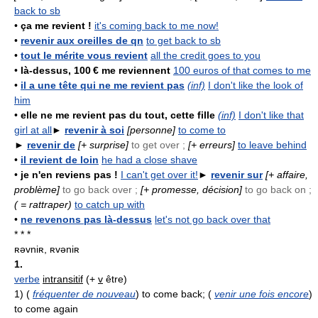
back to sb
•
ça me revient !
it's coming back to me now!
•
revenir aux oreilles de qn
to get back to sb
•
tout le mérite vous revient
all the credit goes to you
•
là-dessus, 100 € me reviennent
100 euros of that comes to me
•
il a une tête qui ne me revient pas
(inf)
I don't like the look of
him
•
elle ne me revient pas du tout, cette fille
(inf)
I don't like that
girl at all
►
revenir à soi
[personne]
to come to
►
revenir de
[+ surprise]
to get over ;
[+ erreurs]
to leave behind
•
il revient de loin
he had a close shave
•
je n'en reviens pas !
I can't get over it!
►
revenir sur
[+ affaire,
problème]
to go back over ;
[+ promesse, décision]
to go back on ;
( = rattraper)
to catch up with
•
ne revenons pas là-dessus
let's not go back over that
* * *
ʀəvniʀ, ʀvəniʀ
1.
verbe
intransitif
(+
v
être)
1)
(
fréquenter de nouveau
) to come back; (
venir une fois encore
)
to come again