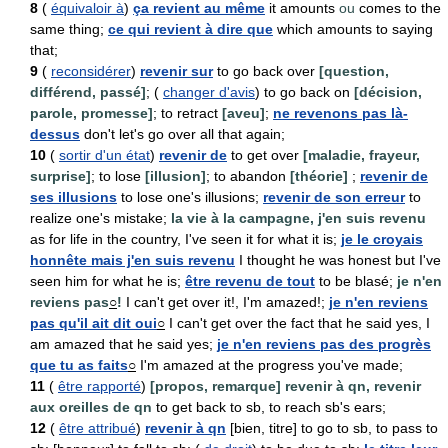
8
(
équivaloir à
)
ça revient au même
it amounts
ou
comes to the
same thing;
ce qui revient à dire que
which amounts to saying
that;
9
(
reconsidérer
)
revenir sur
to go back over
[question,
différend, passé]
; (
changer d'avis
) to go back on
[décision,
parole, promesse]
; to retract
[aveu]
;
ne revenons pas là-
dessus
don't let's go over all that again;
10
(
sortir d'un état
)
revenir de
to get over
[maladie, frayeur,
surprise]
; to lose
[illusion]
; to abandon
[théorie]
;
revenir de
ses illusions
to lose one's illusions;
revenir de son erreur
to
realize one's mistake;
la vie à la campagne, j'en suis revenu
as for life in the country, I've seen it for what it is;
je le croyais
honnête mais j'en suis revenu
I thought he was honest but I've
seen him for what he is;
être revenu de tout
to be blasé;
je n'en
reviens pas
○
!
I can't get over it!, I'm amazed!;
je n'en reviens
pas qu'il ait dit oui
○
I can't get over the fact that he said yes, I
am amazed that he said yes;
je n'en reviens pas des progrès
que tu as faits
○
I'm amazed at the progress you've made;
11
(
être rapporté
)
[propos, remarque]
revenir à qn, revenir
aux oreilles de qn
to get back to sb, to reach sb's ears;
12
(
être attribué
)
revenir à qn
[bien, titre] to go to sb, to pass to