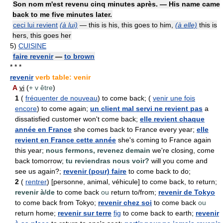
Son nom m'est revenu cinq minutes après. — His name came
back to me five minutes later.
ceci lui revient
(à lui)
— this is his, this goes to him,
(à elle)
this is
hers, this goes her
5)
CUISINE
faire revenir
—
to brown
* * *
revenir
verb table: venir
A
vi
(
+ v être
)
1
(
fréquenter de nouveau
) to come back; (
venir une fois
encore
) to come again;
un client mal servi ne revient pas
a
dissatisfied customer won't come back;
elle revient chaque
année en France
she comes back to France every year;
elle
revient en France cette année
she's coming to France again
this year;
nous fermons, revenez demain
we're closing, come
back tomorrow;
tu reviendras nous voir?
will you come and
see us again?;
revenir (pour) faire
to come back to do;
2
(
rentrer
) [personne, animal, véhicule] to come back, to return;
revenir à/de
to come back
ou
return to/from;
revenir de Tokyo
to come back from Tokyo;
revenir chez soi
to come back
ou
return home;
revenir sur terre
fig
to come back to earth;
revenir