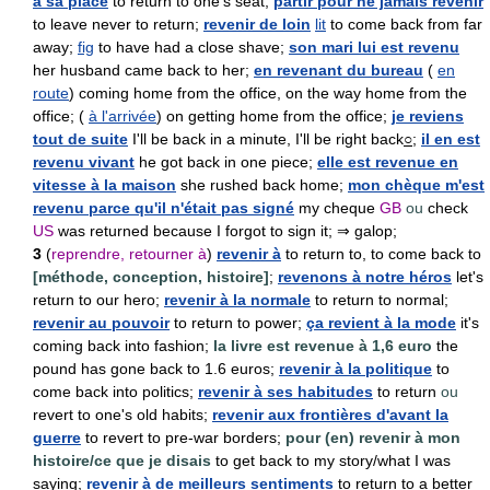
à sa place
to return to one's seat;
partir pour ne jamais revenir
to leave never to return;
revenir de loin
lit
to come back from far
away;
fig
to have had a close shave;
son mari lui est revenu
her husband came back to her;
en revenant du bureau
(
en
route
) coming home from the office, on the way home from the
office; (
à l'arrivée
) on getting home from the office;
je reviens
tout de suite
I'll be back in a minute, I'll be right back
○
;
il en est
revenu vivant
he got back in one piece;
elle est revenue en
vitesse à la maison
she rushed back home;
mon chèque m'est
revenu parce qu'il n'était pas signé
my cheque
GB
ou
check
US
was returned because I forgot to sign it; ⇒ galop;
3
(
reprendre, retourner à
)
revenir à
to return to, to come back to
[méthode, conception, histoire]
;
revenons à notre héros
let's
return to our hero;
revenir à la normale
to return to normal;
revenir au pouvoir
to return to power;
ça revient à la mode
it's
coming back into fashion;
la livre est revenue à 1,6 euro
the
pound has gone back to 1.6 euros;
revenir à la politique
to
come back into politics;
revenir à ses habitudes
to return
ou
revert to one's old habits;
revenir aux frontières d'avant la
guerre
to revert to pre-war borders;
pour (en) revenir à mon
histoire/ce que je disais
to get back to my story/what I was
saying;
revenir à de meilleurs sentiments
to return to a better