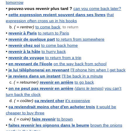
tomorrow
•
pouvez-vous revenir plus tard ?
can you come back later?
•
cette expression revient souvent dans ses livres
that
expression often crops up in his books
b.
( = rentrer)
to come back
, to return
•
revenir à Paris
to return to Paris
•
revenir de quelque part
to return from somewhere
•
revenir chez soi
to come back home
•
revenir à la hâte
to hurry back
•
revenir de voyage
to return from a trip
•
en revenant de l'école
on the way back from school
•
je lui téléphonerai en revenant
I'll phone him when I get back
•
je reviens dans un instant
I'll be back in a minute
c.
( = retourner)
revenir en arrière
to go back
•
on ne peut pas revenir en arrière
(dans le temps)
you can't
turn back the clock
d.
( = coûter)
ça revient cher
it's expensive
•
ça reviendrait moins cher d'en acheter trois
it would be
cheaper to buy three
e.
( = cuire)
faire revenir
to brown
•
faites revenir les oignons dans le beurre
brown the onions