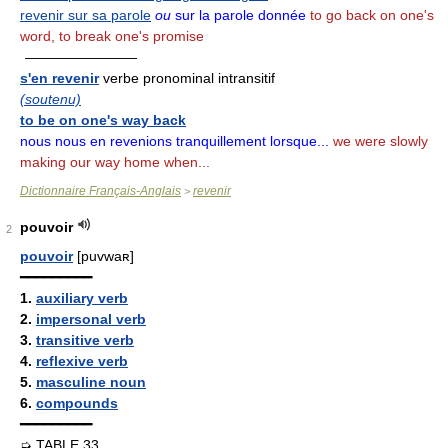
revenir sur sa parole
ou
sur la parole donnée
to go back on one's
word, to break one's promise
————————
s'en revenir
verbe pronominal intransitif
(soutenu)
to be on one's way back
nous nous en revenions tranquillement lorsque...
we were slowly
making our way home when...
Dictionnaire Français-Anglais
revenir
>
pouvoir
2
pouvoir
[puvwaʀ]
━━━━━━━━━
1.
auxiliary verb
2.
impersonal verb
3.
transitive verb
4.
reflexive verb
5.
masculine noun
6.
compounds
━━━━━━━━━
➭ TABLE 33