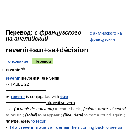
Перевод:
с французского
с английского на
на английский
французский
revenir+sur+sa+décision
Толкование
Перевод
revenir
1
revenir
[ʀəv(ə)niʀ, ʀ(ə)vəniʀ]
➭ TABLE 22
━━━━━━━━━━━━━━━━━
►
revenir
is conjugated with
être
.
━━━━━━━━━━━━━━━━━
intransitive verb
a.
( = venir de nouveau)
to come back ;
[calme, ordre, oiseaux]
to return ;
[soleil]
to reappear ;
[fête, date]
to come round again ;
[thème, idée]
to recur
•
il doit revenir nous voir demain
he's coming back to see us