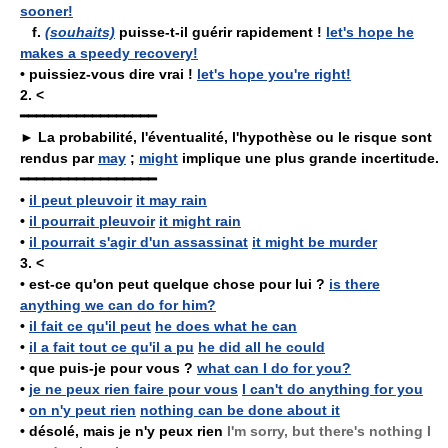
sooner!
f.
(souhaits)
puisse-t-il guérir rapidement !
let's hope he
makes a speedy recovery!
•
puissiez-vous dire vrai !
let's hope you're right!
2.
<
━━━━━━━━━━━━━━━━━
► La probabilité, l'éventualité, l'hypothèse ou le risque sont
rendus par
may
;
might
implique une plus grande incertitude.
━━━━━━━━━━━━━━━━━
•
il peut pleuvoir
it may rain
•
il pourrait pleuvoir
it might rain
•
il pourrait s'agir d'un assassinat
it might be murder
3.
<
•
est-ce qu'on peut quelque chose pour lui ?
is there
anything we can do for him?
•
il fait ce qu'il peut
he does what he can
•
il a fait tout ce qu'il a pu
he did all he could
•
que puis-je pour vous ?
what can I do for you?
•
je ne peux rien faire pour vous
I can't do anything for you
•
on n'y peut rien
nothing can be done about it
•
désolé, mais je n'y peux rien
I'm sorry, but there's nothing I