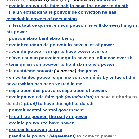
•
avoir le pouvoir de faire qch
to have the power to do sth
•
il a un extraordinaire pouvoir de conviction
he has
remarkable powers of persuasion
•
il fera tout ce qui est en son pouvoir
he will do everything in
his power
•
pouvoir absorbant
absorbency
•
avoir beaucoup de pouvoir
to have a lot of power
•
avoir du pouvoir sur qn
to have power over sb
•
n'avoir aucun pouvoir sur qn
to have no influence over sb
•
tenir qn en son pouvoir
to hold sb in one's power
•
le quatrième pouvoir
( = presse)
the press
•
en vertu des pouvoirs qui me sont conférés
by virtue of the
power which has been vested in me
•
séparation des pouvoirs
separation of powers
•
avoir pouvoir de faire qch
(autorisation)
to have authority to
do sth ;
(droit)
to have the right to do sth
•
pouvoir central
central government
•
le parti au pouvoir
the party in power
•
avoir le pouvoir
to have power
•
exercer le pouvoir
to rule
•
prendre le pouvoir
(légalement)
to come to power ;