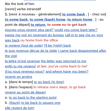
like the look of him.
[rəvnir] verbe intransitif
1.
[venir à nouveau - généralement]
to come back
; [ - chez soi]
to come back
,
to come (back) home
,
to return home
; [ - au
point de départ]
to return
,
to come
ou
to get back
pouvez-vous revenir plus tard?
could you come back later?
passe me voir en revenant du bureau
call in to see me on your
way back
ou
home from the office
je reviens (tout de suite)
I'll be (right) back
je suis revenue déçue de la visite
I came back disappointed after
the visit
la lettre m'est revenue
the letter was returned to me
enfin tu me reviens!
at last, you've come back to me!
d'où nous revenez-vous?
and where have you been?
revenir en arrière
a. [dans le temps]
to go back (in time)
b. [dans l'espace]
to retrace one's steps, to go back
revenir au point de départ
a.
to go back to the starting point
b.
(figuré)
to be back to square one
elle revient de loin!