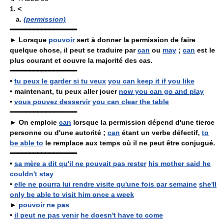
1.
<
a.
(permission)
━━━━━━━━━━━━━━━━━
► Lorsque
pouvoir
sert à donner la permission de faire
quelque chose, il peut se traduire par
can
ou
may
;
can
est le
plus courant et couvre la majorité des cas.
━━━━━━━━━━━━━━━━━
•
tu peux le garder si tu veux
you can keep it if you like
•
maintenant, tu peux aller jouer
now you can go and play
•
vous pouvez desservir
you can clear the table
━━━━━━━━━━━━━━━━━
► On emploie
can
lorsque la permission dépend d'une tierce
personne ou d'une autorité ;
can
étant un verbe défectif,
to
be able to
le remplace aux temps où il ne peut être conjugué.
━━━━━━━━━━━━━━━━━
•
sa mère a dit qu'il ne pouvait pas rester
his mother said he
couldn't stay
•
elle ne pourra lui rendre visite qu'une fois par semaine
she'll
only be able to visit him once a week
►
pouvoir ne pas
•
il peut ne pas venir
he doesn't have to come