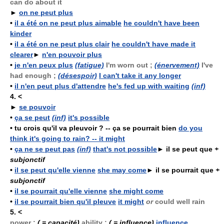
can do about it
►
on ne peut plus
•
il a été on ne peut plus aimable
he couldn't have been
kinder
•
il a été on ne peut plus clair
he couldn't have made it
clearer
►
n'en pouvoir plus
•
je n'en peux plus
(fatigue)
I'm worn out ;
(énervement)
I've
had enough ;
(désespoir)
I can't take it any longer
•
il n'en peut plus d'attendre
he's fed up with waiting
(inf)
4.
<
►
se pouvoir
•
ça se peut
(inf)
it's possible
•
tu crois qu'il va pleuvoir ? -- ça se pourrait bien
do you
think it's going to rain? -- it might
•
ça ne se peut pas
(inf)
that's not possible
►
il se peut que
+
subjonctif
•
il se peut qu'elle vienne
she may come
►
il se pourrait que
+
subjonctif
•
il se pourrait qu'elle vienne
she might come
•
il se pourrait bien qu'il pleuve
it might
or
could well rain
5.
<
power ;
( = capacité)
ability ;
( = influence)
influence