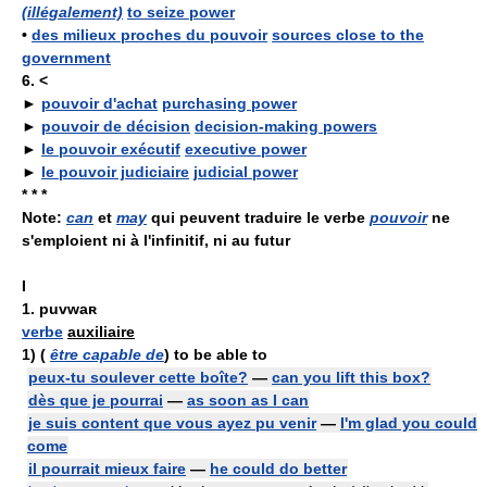
(illégalement)
to seize power
•
des milieux proches du pouvoir
sources close to the
government
6.
<
►
pouvoir d'achat
purchasing power
►
pouvoir de décision
decision-making powers
►
le pouvoir exécutif
executive power
►
le pouvoir judiciaire
judicial power
* * *
Note:
can
et
may
qui peuvent traduire le verbe
pouvoir
ne
s'emploient ni à l'infinitif, ni au futur
I
1.
puvwaʀ
verbe
auxiliaire
1)
(
être capable de
) to be able to
peux-tu soulever cette boîte?
—
can you lift this box?
dès que je pourrai
—
as soon as I can
je suis content que vous ayez pu venir
—
I'm glad you could
come
il pourrait mieux faire
—
he could do better