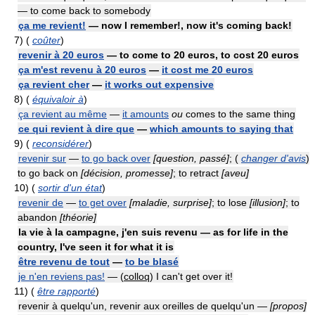
— to come back to somebody
ça me revient!
— now I remember!, now it's coming back!
7)
(
coûter
)
revenir à 20 euros
— to come to 20 euros, to cost 20 euros
ça m'est revenu à 20 euros
—
it cost me 20 euros
ça revient cher
—
it works out expensive
8)
(
équivaloir à
)
ça revient au même
—
it amounts
ou
comes to the same thing
ce qui revient à dire que
—
which amounts to saying that
9)
(
reconsidérer
)
revenir sur
—
to go back over
[question, passé]
; (
changer d'avis
)
to go back on
[décision, promesse]
; to retract
[aveu]
10)
(
sortir d'un état
)
revenir de
—
to get over
[maladie, surprise]
; to lose
[illusion]
; to
abandon
[théorie]
la vie à la campagne, j'en suis revenu — as for life in the
country, I've seen it for what it is
être revenu de tout
—
to be blasé
je n'en reviens pas!
— (
colloq
) I can't get over it!
11)
(
être rapporté
)
revenir à quelqu'un, revenir aux oreilles de quelqu'un —
[propos]