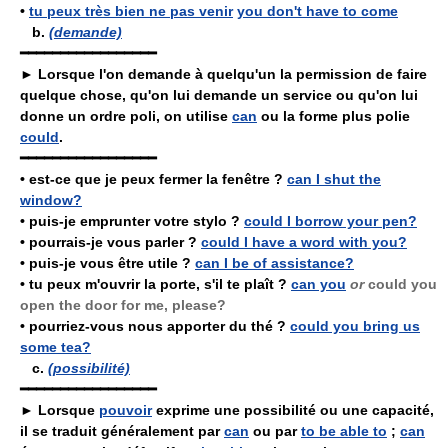
•
tu peux très bien ne pas venir
you don't have to come
b.
(demande)
━━━━━━━━━━━━━━━━━
► Lorsque l'on demande à quelqu'un la permission de faire
quelque chose, qu'on lui demande un service ou qu'on lui
donne un ordre poli, on utilise
can
ou la forme plus polie
could
.
━━━━━━━━━━━━━━━━━
•
est-ce que je peux fermer la fenêtre ?
can I shut the
window?
•
puis-je emprunter votre stylo ?
could I borrow your pen?
•
pourrais-je vous parler ?
could I have a word with you?
•
puis-je vous être utile ?
can I be of assistance?
•
tu peux m'ouvrir la porte, s'il te plaît ?
can you
or
could you
open the door for me, please?
•
pourriez-vous nous apporter du thé ?
could you bring us
some tea?
c.
(possibilité)
━━━━━━━━━━━━━━━━━
► Lorsque
pouvoir
exprime une possibilité ou une capacité,
il se traduit généralement par
can
ou par
to be able to
;
can