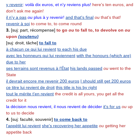
y revenir
:
voilà dix euros, et n'y reviens plus!
here's ten euros, and
don't ask me again!
il n'y a pas
ou
plus à y revenir!
and that's final
ou
that's that!
revenir à soi
to come to, to come round
3.
[suj: part, récompense]
to go
ou
to fall to, to devolve on
ou
upon
(soutenu)
[suj: droit, tâche]
to fall to
à chacun ce qui lui revient
to each his due
avec les honneurs qui lui reviennent
with the honours (which are)
due to her
ses terrains sont revenus à l'État
his lands passed
ou
went to the
State
il devrait encore me revenir 200 euros
I should still get 200 euros
ce titre lui revient de droit
this title is his by right
tout le mérite t'en revient
the credit is all yours, you get all the
credit for it
la décision nous revient, il nous revient de décider
it's for us
ou
up
to us to decide
4.
[suj: faculté, souvenir]
to come back to
l'appétit lui revient
she's recovering her appetite
ou
getting her
appetite back