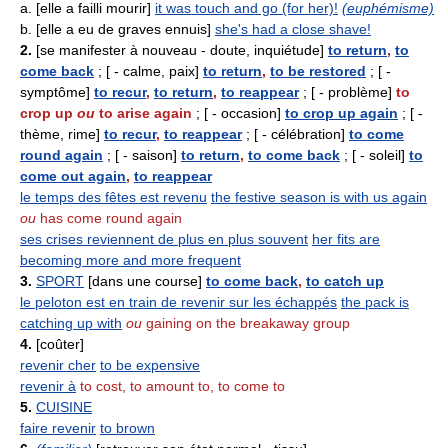
a. [elle a failli mourir]
it was touch and go (for her)!
(euphémisme)
b. [elle a eu de graves ennuis]
she's had a close shave!
2.
[se manifester à nouveau - doute, inquiétude]
to return
,
to
come back
; [ - calme, paix]
to return
,
to be restored
; [ -
symptôme]
to recur
,
to return
,
to reappear
; [ - problème]
to
crop up
ou
to arise again
; [ - occasion]
to crop up again
; [ -
thème, rime]
to recur
,
to reappear
; [ - célébration]
to come
round again
; [ - saison]
to return
,
to come back
; [ - soleil]
to
come out again
,
to reappear
le temps des fêtes est revenu
the festive season is with us again
ou
has come round again
ses crises reviennent de plus en plus souvent
her fits are
becoming more and more frequent
3.
SPORT
[dans une course]
to come back
,
to catch up
le peloton est en train de revenir sur les échappés
the pack is
catching up with
ou
gaining on the breakaway group
4.
[coûter]
revenir cher
to be expensive
revenir à
to cost, to amount to, to come to
5.
CUISINE
faire revenir
to brown