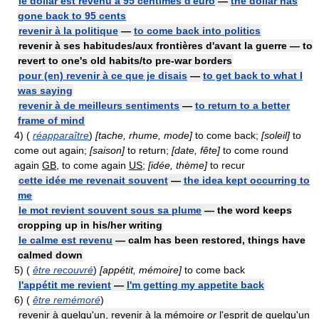
le dollar est revenu à 95 centimes d'euro
—
the dollar has
gone back to 95 cents
revenir à la politique
—
to come back into politics
revenir à ses habitudes/aux frontières d'avant la guerre — to
revert to one's old habits/to pre-war borders
pour (en) revenir à ce que je disais
—
to get back to what I
was saying
revenir à de meilleurs sentiments
—
to return to a better
frame of mind
4)
(
réapparaître
)
[tache, rhume, mode]
to come back;
[soleil]
to
come out again;
[saison]
to return;
[date, fête]
to come round
again
GB
, to come again
US
;
[idée, thème]
to recur
cette idée me revenait souvent
—
the idea kept occurring to
me
le mot revient souvent sous sa plume
— the word keeps
cropping up in his/her writing
le calme est revenu
— calm has been restored, things have
calmed down
5)
(
être recouvré
)
[appétit, mémoire]
to come back
l'appétit me revient
—
I'm getting my appetite back
6)
(
être remémoré
)
revenir à quelqu'un, revenir à la mémoire
or
l'esprit de quelqu'un