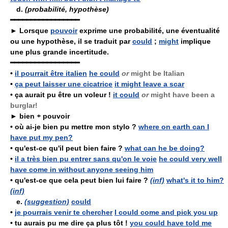
d.
(probabilité, hypothèse)
━━━━━━━━━━━━━━━━━
► Lorsque
pouvoir
exprime une probabilité, une éventualité
ou une hypothèse, il se traduit par
could
;
might
implique
une plus grande incertitude.
━━━━━━━━━━━━━━━━━
•
il pourrait être italien
he could
or
might be Italian
•
ça peut laisser une cicatrice
it might leave a scar
•
ça aurait pu être un voleur !
it could
or
might have been a
burglar!
►
bien
+
pouvoir
•
où ai-je bien pu mettre mon stylo ?
where on earth can I
have put my pen?
•
qu'est-ce qu'il peut bien faire ?
what can he be doing?
•
il a très bien pu entrer sans qu'on le voie
he could very well
have come in without anyone seeing him
•
qu'est-ce que cela peut bien lui faire ?
(inf)
what's it to him?
(inf)
e.
(suggestion)
could
•
je pourrais venir te chercher
I could come and pick you up
•
tu aurais pu me dire ça plus tôt !
you could have told me