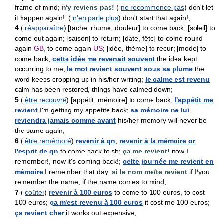
frame of mind;
n'y reviens pas!
(
ne recommence pas
) don't let
it happen again!; (
n'en parle plus
) don't start that again!;
4
(
réapparaître
) [tache, rhume, douleur] to come back; [soleil] to
come out again; [saison] to return; [date, fête] to come round
again
GB
, to come again
US
; [idée, thème] to recur; [mode] to
come back;
cette idée me revenait souvent
the idea kept
occurring to me;
le mot revient souvent sous sa plume
the
word keeps cropping up in his/her writing;
le calme est revenu
calm has been restored, things have calmed down;
5
(
être recouvré
) [appétit, mémoire] to come back;
l'appétit me
revient
I'm getting my appetite back;
sa mémoire ne lui
reviendra jamais comme avant
his/her memory will never be
the same again;
6
(
être remémoré
)
revenir à qn
,
revenir à la mémoire or
l'esprit de qn
to come back to sb;
ça me revient!
now I
remember!, now it's coming back!;
cette journée me revient en
mémoire
I remember that day;
si le nom me/te revient
if I/you
remember the name, if the name comes to mind;
7
(
coûter
)
revenir à 100 euros
to come to 100 euros, to cost
100 euros;
ça m'est revenu à 100 euros
it cost me 100 euros;
ça revient cher
it works out expensive;