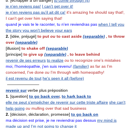
b. [échapper à un danger]
to come through (it)
je n'en reviens pas!
I can't get over it!
je n'en reviens pas qu'il ait dit ça!
it's amazing he should say that!,
I can't get over him saying that!
quand je vais te le raconter, tu n'en reviendras pas
when I tell you
the story you won't believe your ears
2.
[idée, préjugé]
to put
ou
to cast aside
(separable)
, to throw
over
(separable)
[illusion]
to shake off
(separable)
[principe]
to give up
(separable)
, to leave behind
revenir de ses erreurs
to realize
ou
to recognize one's mistakes
moi, l'homéopathie, j'en suis revenu!
(familier)
as far as I'm
concerned, I've done
ou
I'm through with homeopathy!
il est revenu de tout
he's seen it all (before)
————————
revenir sur
verbe plus préposition
1.
[question]
to go back over
,
to hark back to
elle ne peut s'empêcher de revenir sur cette triste affaire
she can't
help going
ou
mulling over that sad business
2.
[décision, déclaration, promesse]
to go back on
ma décision est prise, je ne reviendrai pas dessus
my mind is
made up and I'm not going to change it