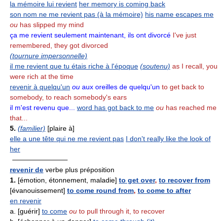
la mémoire lui revient
her memory is coming back
son nom ne me revient pas (à la mémoire)
his name escapes me
ou
has slipped my mind
ça me revient seulement maintenant, ils ont divorcé
I've just
remembered, they got divorced
(tournure impersonnelle)
il me revient que tu étais riche à l'époque
(soutenu)
as I recall, you
were rich at the time
revenir à quelqu'un
ou
aux oreilles de quelqu'un
to get back to
somebody, to reach somebody's ears
il m'est revenu que...
word has got back to me
ou
has reached me
that...
5.
(familier)
[plaire à]
elle a une tête qui ne me revient pas
I don't really like the look of
her
————————
revenir de
verbe plus préposition
1.
[émotion, étonnement, maladie]
to get over
,
to recover from
[évanouissement]
to come round from
,
to come to after
en revenir
a. [guérir]
to come
ou
to pull through it, to recover