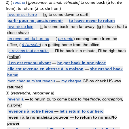
2)
(
rentrer
)
[personne, animal, véhicule]
to come back (
à
to;
de
from), to return (
à
to;
de
from)
revenir sur terre
—
fig
to come down to earth
partir pour ne jamais revenir
—
to leave never to return
revenir de loin
—
lit
to come back from far away;
fig
to have had a
close shave
en revenant du bureau
— (
en route
) coming home from the
office; (
à l'arrivée
) on getting home from the office
je reviens tout de suite
— I'll be back in a minute, I'll be right back
(
colloq
)
il en est revenu vivant
—
he got back in one piece
elle est revenue en vitesse à la maison
—
she rushed back
home
mon chèque m'est revenu
—
my cheque
GB
ou
check
US
was
returned
3)
(
reprendre, retourner à
)
revenir à
— to return to, to come back to
[méthode, conception,
histoire]
revenons à notre héros
—
let's return to our hero
revenir à la normale/au pouvoir — to return to normal/to
power