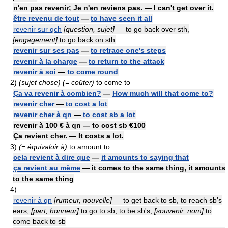
n'en pas revenir; Je n'en reviens pas. — I can't get over it.
être revenu de tout
—
to have seen it all
revenir sur qch
[question, sujet]
— to go back over sth,
[engagement]
to go back on sth
revenir sur ses pas
—
to retrace one's steps
revenir à la charge
—
to return to the attack
revenir à soi
—
to come round
2)
(sujet chose) (= coûter)
to come to
Ça va revenir à combien?
—
How much will that come to?
revenir cher
—
to cost a lot
revenir cher à qn
—
to cost sb a lot
revenir à 100 € à qn — to cost sb €100
Ça revient cher. — It costs a lot.
3)
(= équivaloir à)
to amount to
cela revient à dire que
—
it amounts to saying that
ça revient au même
— it comes to the same thing, it amounts
to the same thing
4)
revenir à qn
[rumeur, nouvelle]
— to get back to sb, to reach sb's
ears,
[part, honneur]
to go to sb, to be sb's,
[souvenir, nom]
to
come back to sb