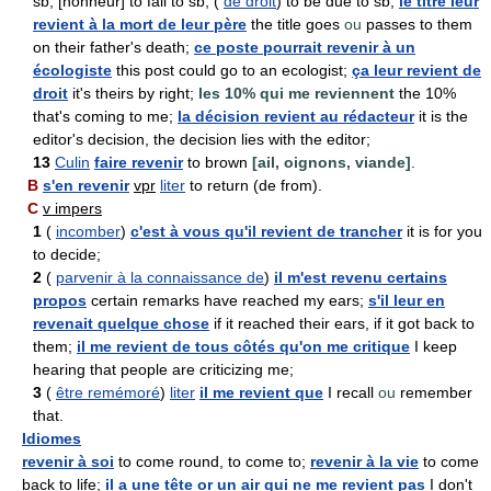
sb; [honneur] to fall to sb; (
de droit
) to be due to sb;
le titre leur
revient à la mort de leur père
the title goes
ou
passes to them
on their father's death;
ce poste pourrait revenir à un
écologiste
this post could go to an ecologist;
ça leur revient de
droit
it's theirs by right;
les 10% qui me reviennent
the 10%
that's coming to me;
la décision revient au rédacteur
it is the
editor's decision, the decision lies with the editor;
13
Culin
faire revenir
to brown
[ail, oignons, viande]
.
B
s'en revenir
vpr
liter
to return (de from).
C
v impers
1
(
incomber
)
c'est à vous qu'il revient de trancher
it is for you
to decide;
2
(
parvenir à la connaissance de
)
il m'est revenu certains
propos
certain remarks have reached my ears;
s'il leur en
revenait quelque chose
if it reached their ears, if it got back to
them;
il me revient de tous côtés qu'on me critique
I keep
hearing that people are criticizing me;
3
(
être remémoré
)
liter
il me revient que
I recall
ou
remember
that.
Idiomes
revenir à soi
to come round, to come to;
revenir à la vie
to come
back to life;
il a une tête or un air qui ne me revient pas
I don't