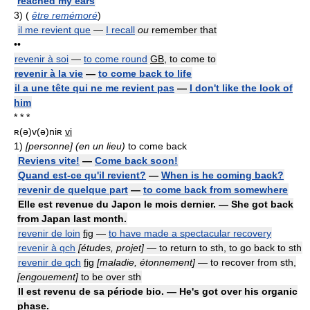
reached my ears
3)
(
être remémoré
)
il me revient que
—
I recall
ou
remember that
••
revenir à soi
—
to come round
GB
, to come to
revenir à la vie
—
to come back to life
il a une tête qui ne me revient pas
—
I don't like the look of
him
* * *
ʀ(ə)v(ə)niʀ
vi
1)
[personne] (en un lieu)
to come back
Reviens vite!
—
Come back soon!
Quand est-ce qu'il revient?
—
When is he coming back?
revenir de quelque part
—
to come back from somewhere
Elle est revenue du Japon le mois dernier. — She got back
from Japan last month.
revenir de loin
fig
—
to have made a spectacular recovery
revenir à qch
[études, projet]
— to return to sth, to go back to sth
revenir de qch
fig
[maladie, étonnement]
— to recover from sth,
[engouement]
to be over sth
Il est revenu de sa période bio. — He's got over his organic
phase.