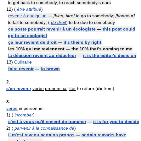
to get back to somebody, to reach somebody's ears
12)
(
être attribué
)
revenir à quelqu'un
—
[bien, titre]
to go to somebody;
[honneur]
to fall to somebody; (
de droit
) to be due to somebody
ce poste pourrait revenir à un écologiste
—
this post could
go to an ecologist
ça leur revient de droit
—
it's theirs by right
les 10% qui me reviennent — the 10% that's coming to me
la décision revient au rédacteur
—
it is the editor's decision
13)
Culinaire
faire revenir
—
to brown
2.
s'en revenir
verbe
pronominal
liter
to return (
de
from)
3.
verbe
impersonnel
1)
(
incomber
)
c'est à vous qu'il revient de trancher
—
it is for you to decide
2)
(
parvenir à la connaissance de
)
il m'est revenu certains propos
—
certain remarks have