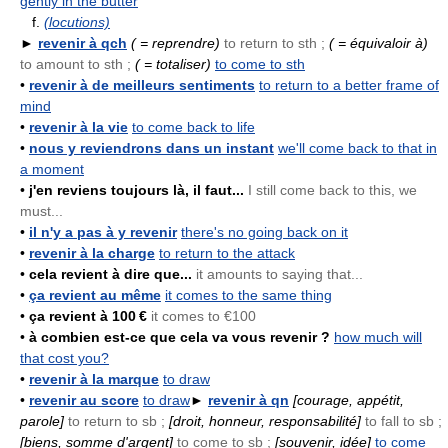
gently in the butter
f.
(locutions)
►
revenir à qch
( = reprendre)
to return to sth ;
( = équivaloir à)
to amount to sth ;
( = totaliser)
to come to sth
•
revenir à de meilleurs sentiments
to return to a better frame of
mind
•
revenir à la vie
to come back to life
•
nous y reviendrons dans un instant
we'll come back to that in
a moment
•
j'en reviens toujours là, il faut...
I still come back to this, we
must...
•
il n'y a pas à y revenir
there's no going back on it
•
revenir à la charge
to return to the attack
•
cela revient à dire que...
it amounts to saying that...
•
ça revient au même
it comes to the same thing
•
ça revient à 100 €
it comes to €100
•
à combien est-ce que cela va vous revenir ?
how much will
that cost you?
•
revenir à la marque
to draw
•
revenir au score
to draw
►
revenir à qn
[courage, appétit,
parole]
to return to sb ;
[droit, honneur, responsabilité]
to fall to sb ;
[biens, somme d'argent]
to come to sb ;
[souvenir, idée]
to come