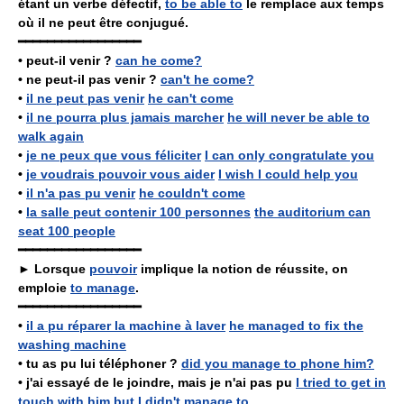
étant un verbe défectif,
to be able to
le remplace aux temps
où il ne peut être conjugué.
━━━━━━━━━━━━━━━━━
•
peut-il venir ?
can he come?
•
ne peut-il pas venir ?
can't he come?
•
il ne peut pas venir
he can't come
•
il ne pourra plus jamais marcher
he will never be able to
walk again
•
je ne peux que vous féliciter
I can only congratulate you
•
je voudrais pouvoir vous aider
I wish I could help you
•
il n'a pas pu venir
he couldn't come
•
la salle peut contenir 100 personnes
the auditorium can
seat 100 people
━━━━━━━━━━━━━━━━━
► Lorsque
pouvoir
implique la notion de réussite, on
emploie
to manage
.
━━━━━━━━━━━━━━━━━
•
il a pu réparer la machine à laver
he managed to fix the
washing machine
•
tu as pu lui téléphoner ?
did you manage to phone him?
•
j'ai essayé de le joindre, mais je n'ai pas pu
I tried to get in
touch with him but I didn't manage to