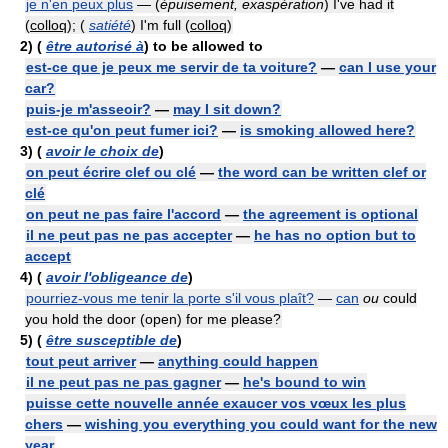
je n'en peux plus
— (
épuisement, exaspération
) I've had it
(
colloq
); (
satiété
) I'm full (
colloq
)
2)
(
être autorisé à
) to be allowed to
est-ce que je peux me servir de ta voiture?
—
can I use your
car?
puis-je m'asseoir?
—
may I sit down?
est-ce qu'on peut fumer ici?
—
is smoking allowed here?
3)
(
avoir le choix de
)
on peut écrire clef ou clé
—
the word can be written clef or
clé
on peut ne pas faire l'accord
—
the agreement is optional
il ne peut pas ne pas accepter
—
he has no option but to
accept
4)
(
avoir l'obligeance de
)
pourriez-vous me tenir la porte s'il vous plaît?
—
can
ou
could
you hold the door (open) for me please?
5)
(
être susceptible de
)
tout peut arriver
—
anything could happen
il ne peut pas ne pas gagner
—
he's bound to win
puisse cette nouvelle année exaucer vos vœux les plus
chers
—
wishing you everything you could want for the new
year