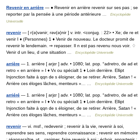
Revenir en arrière
— ● Revenir en arrière revenir sur ses pas ; se
reporter par la pensée à une période antérieure …
Encyclopédie
Universelle
revenir
— [ r(ə)vənir; rəv(ə)nir ] v. intr. <conjug. : 22> • Xe; de re et
venir I ♦ (Personnes) 1 ♦ Venir de nouveau. Le docteur promit de
revenir le lendemain. ⇒ repasser. Il n est pas revenu nous voir. ♢
Venir d un lieu, d une situation …
Encyclopédie Universelle
arrière
— 1. arrière [ arjɛr ] adv. • 1080; lat. pop. °adretro, de ad et
retro « en arrière » I ♦ Vx ou spécialt 1 ♦ Loin derrière. Ellipt
Injonction faite à qqn de s éloigner, de se retirer. Arrière, Satan ! «
Arrière ces éloges lâches, menteurs »… …
Encyclopédie Universelle
arriéré
— 1. arrière [ arjɛr ] adv. • 1080; lat. pop. °adretro, de ad et
retro « en arrière » I ♦ Vx ou spécialt 1 ♦ Loin derrière. Ellipt
Injonction faite à qqn de s éloigner, de se retirer. Arrière, Satan ! «
Arrière ces éloges lâches, menteurs »… …
Encyclopédie Universelle
revenir
— vi. msf., redevenir ; revenir à la vie, revenir à soi,
reprendre ses sens, reprendre connaissance ; revenir en mémoire
; réapparaître. vt. , ranimer, faire revenir à soi ; échoir, appartenir :