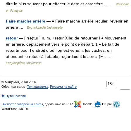
dire le plus souvent pour effacer le dernier caractère… …
Wikipédia
en Français
Faire marche arrière
— ● Faire marche arrière reculer, revenir en
arrière …
Encyclopédie Universelle
retour
— [ r(ə)tur ] n. m. • retur XIIe; de retourner I ♦ Mouvement
en arrière, déplacement vers le point de départ. 1 ♦ Le fait de
repartir pour l endroit d où l on est venu. « les vaches, en
attendant le retour à l étable, regardaient le soir » (F.… …
Encyclopédie Universelle
© Академик, 2000-2026
18+
Обратная связь:
Техподдержка
,
Реклама на сайте
👣 Путешествия
Экспорт словарей на сайты
, сделанные на PHP,
Joomla,
Drupal,
WordPress, MODx.