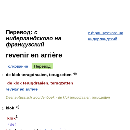
Перевод:
с
с французского на
нидерландского на
нидерландский
французский
revenir en arrière
Толкование
Перевод
de klok terugdraaien, terugzetten
1
de klok
terugdraaien,
terugzetten
revenir en arrière
Deens-Russisch woordenboek
de klok terugdraaien, terugzetten
>
klok
2
1
klok
〈de〉