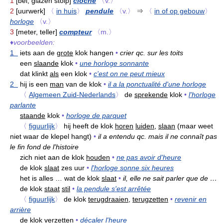
1
[bel; glazen stolp]
cloche
〈v.〉
2
[uurwerk]
〈
in huis
〉
pendule
〈v.〉
⇒
〈
in of op gebouw
〉
horloge
〈v.〉
3
[meter, teller]
compteur
〈m.〉
♦
voorbeelden:
1
iets aan de
grote
klok hangen
•
crier qc. sur les toits
een
slaande
klok
•
une horloge sonnante
dat klinkt
als
een klok
•
c'est on ne peut mieux
2
hij is een
man
van de klok
•
il a la ponctualité d'une horloge
〈
Algemeen Zuid-Nederlands
〉
de
sprekende
klok
•
l'horloge
parlante
staande
klok
•
horloge de parquet
〈
figuurlijk
〉
hij heeft de klok
horen
luiden,
slaan
(maar weet
niet waar de klepel hangt)
•
il a entendu qc. mais il ne connaît pas
le fin fond de l'histoire
zich niet aan de klok
houden
•
ne pas avoir d'heure
de klok
slaat
zes uur
•
l'horloge sonne six heures
het is alles … wat de klok
slaat
•
il, elle ne sait parler que de …
de klok
staat
stil
•
la pendule s'est arrêtée
〈
figuurlijk
〉
de klok
terugdraaien,
terugzetten
•
revenir en
arrière
de klok
verzetten
•
décaler l'heure