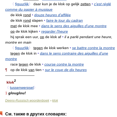
〈
figuurlijk
〉
daar kun je de klok op gelijk
zetten
•
c'est réglé
comme du papier à musique
de klok
rond
•
douze heures d'affilée
de klok
rond
slapen
•
faire le tour du cadran
met
de klok mee
•
dans le sens des aiguilles d'une montre
op
de klok kijken
•
regarder l'heure
hij sprak een uur,
op
de klok af
•
il a parlé pendant une heure,
montre en main
〈
figuurlijk
〉
tegen
de klok werken
•
se battre contre la montre
tegen
de klok in
•
dans le sens contraire des aiguilles d'une
montre
race
tegen
de klok
•
course contre la montre
¶
op de klok
van
tien
•
sur le coup de dix heures
————————
2
klok
〈
tussenwerpsel
〉
1
glouglou!
Deens-Russisch woordenboek
klok
>
См. также в других словарях: