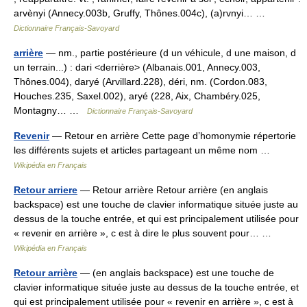
arvènyi (Annecy.003b, Gruffy, Thônes.004c), (a)rvnyi… …
Dictionnaire Français-Savoyard
arrière
— nm., partie postérieure (d un véhicule, d une maison, d
un terrain...) : dari <derrière> (Albanais.001, Annecy.003,
Thônes.004), daryé (Arvillard.228), déri, nm. (Cordon.083,
Houches.235, Saxel.002), aryé (228, Aix, Chambéry.025,
Montagny… …
Dictionnaire Français-Savoyard
Revenir
— Retour en arrière Cette page d’homonymie répertorie
les différents sujets et articles partageant un même nom …
Wikipédia en Français
Retour arriere
— Retour arrière Retour arrière (en anglais
backspace) est une touche de clavier informatique située juste au
dessus de la touche entrée, et qui est principalement utilisée pour
« revenir en arrière », c est à dire le plus souvent pour… …
Wikipédia en Français
Retour arrière
— (en anglais backspace) est une touche de
clavier informatique située juste au dessus de la touche entrée, et
qui est principalement utilisée pour « revenir en arrière », c est à