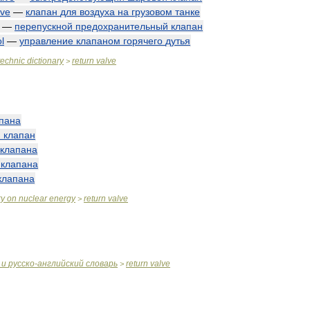
lve
—
клапан
для
воздуха
на
грузовом
танке
—
перепускной
предохранительный
клапан
l
—
управление
клапаном
горячего
дутья
technic
dictionary
return
valve
>
пана
й
клапан
клапана
клапана
клапана
ry
on
nuclear
energy
return
valve
>
и
русско
-
английский
словарь
return
valve
>