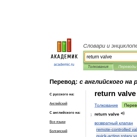
Словари и энциклоп
academic.ru
Толкования
Переводы
Перевод:
с английского на 
return valve
С русского на:
Английский
Толкование
Перев
С английского на:
return
valve
1
Все языки
возвратный
клапан
remote
-
controlled
va
Болгарский
quick
-
acting
rotary
v