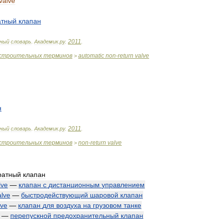
valve
атный
клапан
2011
ный
словарь
.
Академик
.
ру
.
.
строительных
терминов
automatic
non
-
return
valve
>
н
2011
ный
словарь
.
Академик
.
ру
.
.
строительных
терминов
non
-
return
valve
>
ратный
клапан
lve
—
клапан
с
дистанционным
управлением
alve
—
быстродействующий
шаровой
клапан
lve
—
клапан
для
воздуха
на
грузовом
танке
—
перепускной
предохранительный
клапан