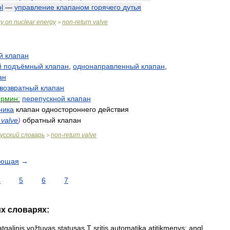
l
—
управление
клапаном
горячего
дутья
ry
on
nuclear
energy
non
-
return
valve
>
й
клапан
й
подъёмный
клапан
,
однонаправленный
клапан
,
ан
возвратный
клапан
ермин:
перепускной
клапан
ника
клапан
одностороннего
действия
valve
)
обратный
клапан
усский
словарь
non
-
return
valve
>
ующая
→
4
5
6
7
их
словарях:
atgalinis
vožtuvas
statusas
T
sritis
automatika
atitikmenys:
angl
.