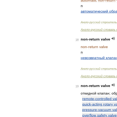
automatic
non
-
return
n
автоматический
обр
Англо
-
русский
строитель
Англо
-
русский
словарь
non
-
return
valve
18
non
-
return
valve
n
невозвратный
клапа
Англо
-
русский
строитель
Англо
-
русский
словарь
non
-
return
valve
19
откидной
клапан
;
об
remote
-
controlled
va
quick
-
acting
rotary
v
pressure
-
vacuum
va
overflow
safety
valve