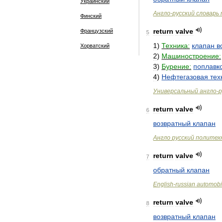
Украинский
Англо
-
русский
словарь
Финский
return
valve
Французский
5
1
)
Техника:
клапан
в
Хорватский
2
)
Машиностроение:
3
)
Бурение:
поплавк
4
)
Нефтегазовая
тех
Универсальный
англо
-
р
return
valve
6
возвратный
клапан
Англо
русский
политех
return
valve
7
обратный
клапан
English
-
russian
automobi
return
valve
8
возвратный
клапан