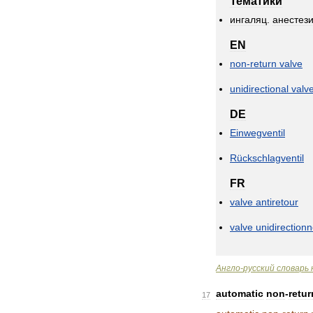
Тематики
ингаляц
.
анестез
EN
non
-
return
valve
unidirectional
valv
DE
Einwegventil
Rücksсhlagventil
FR
valve
antiretour
valve
unidirectionn
Англо
-
русский
словарь
automatic
non
-
retur
17