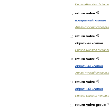
English
-
Russian
dictiona
return
valve
9
возвратный
клапан
Англо
-
русский
словарь
return
valve
10
обратный
клапан
English
-
Russian
dictiona
return
valve
11
обратный
клапан
Англо
-
русский
словарь
return
valve
12
обратный
клапан
English
-
Russian
mining
d
return
valve
group
13