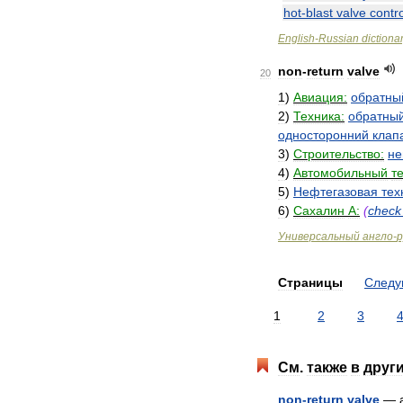
hot
-
blast
valve
contro
English
-
Russian
dictiona
non
-
return
valve
20
1
)
Авиация:
обратны
2
)
Техника:
обратны
односторонний
клап
3
)
Строительство:
не
4
)
Автомобильный
т
5
)
Нефтегазовая
тех
6
)
Сахалин
А:
(
check
Универсальный
англо
-
р
Страницы
След
1
2
3
См
.
также
в
друг
non
-
return
valve
—