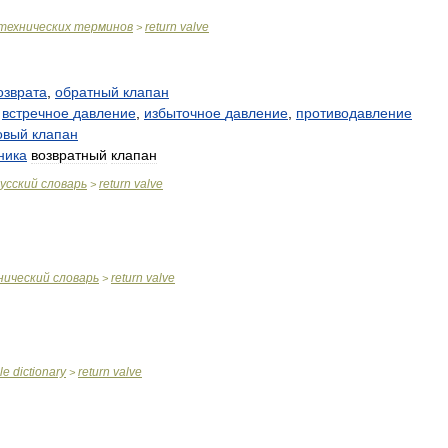
технических
терминов
return
valve
>
озврата
,
обратный
клапан
встречное
давление
,
избыточное
давление
,
противодавление
овый
клапан
ника
возвратный
клапан
усский
словарь
return
valve
>
нический
словарь
return
valve
>
le
dictionary
return
valve
>