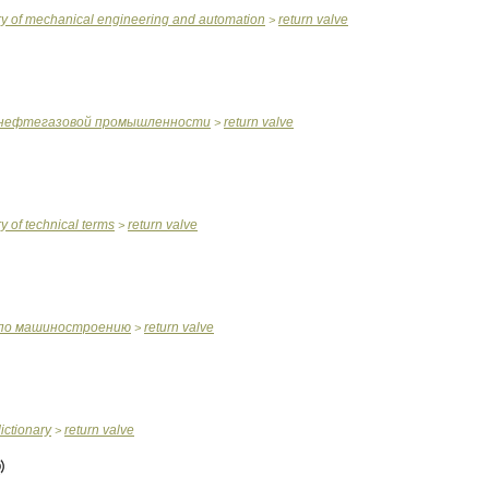
ry
of
mechanical
engineering
and
automation
return
valve
>
нефтегазовой
промышленности
return
valve
>
ry
of
technical
terms
return
valve
>
по
машиностроению
return
valve
>
ictionary
return
valve
>