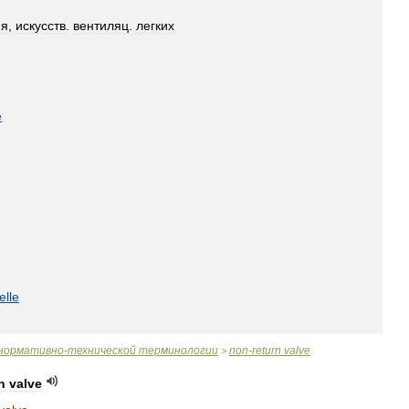
ия
,
искусств
.
вентиляц
.
легких
e
elle
нормативно
-
технической
терминологии
non
-
return
valve
>
n
valve