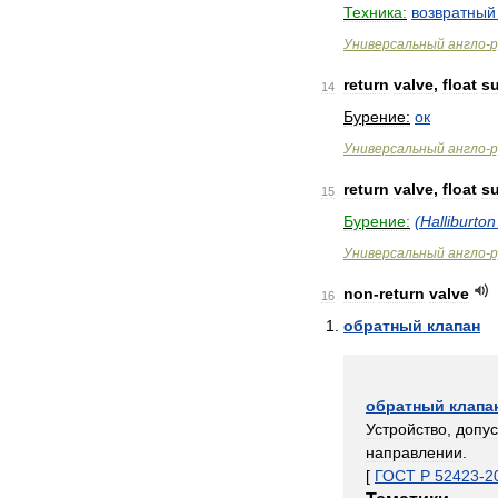
Техника:
возвратный
Универсальный
англо
-
р
return
valve
,
float
s
14
Бурение:
ок
Универсальный
англо
-
р
return
valve
,
float
s
15
Бурение:
(
Halliburton
Универсальный
англо
-
р
non
-
return
valve
16
обратный
клапан
обратный
клапа
Устройство
,
допу
направлении
.
[
ГОСТ
Р
52423
-
2