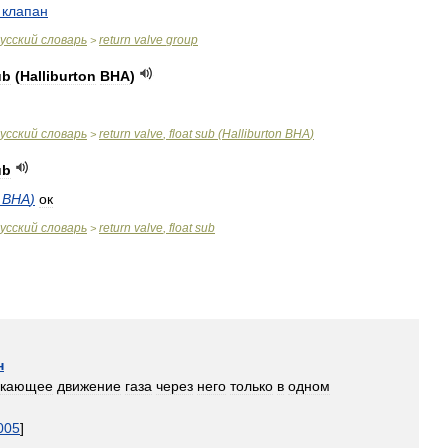
клапан
усский
словарь
return
valve
group
>
ub
(
Halliburton
BHA
)
усский
словарь
return
valve
,
float
sub
(
Halliburton
BHA
)
>
ub
BHA
)
ок
усский
словарь
return
valve
,
float
sub
>
н
скающее
движение
газа
через
него
только
в
одном
005
]