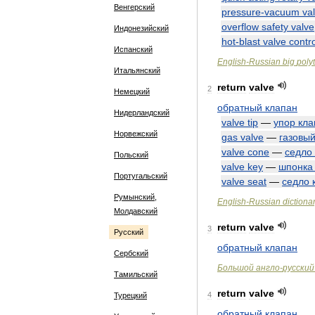
Венгерский
pressure
-
vacuum
va
overflow
safety
valve
Индонезийский
hot
-
blast
valve
contro
Испанский
English
-
Russian
big
poly
Итальянский
return
valve
2
Немецкий
обратный
клапан
Нидерландский
valve
tip
—
упор
кла
Норвежский
gas
valve
—
газовы
valve
cone
—
седло
Польский
valve
key
—
шпонка
Португальский
valve
seat
—
седло
Румынский,
English
-
Russian
dictiona
Молдавский
return
valve
3
Русский
обратный
клапан
Сербский
Большой
англо
-
русский
Тамильский
return
valve
4
Турецкий
обратный
клапан