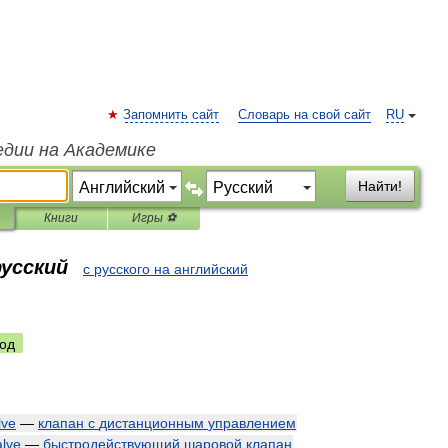
Запомнить сайт
Словарь на свой сайт
RU
едии на Академике
Найти!
Книги
Игры ⚽
русский
с русского на английский
од
lve
—
клапан
с
дистанционным
управлением
alve
—
быстродействующий
шаровой
клапан