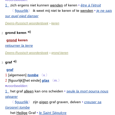
1
zich ergens niet kunnen
wenden
of keren
•
être à l'étroit
〈
figuurlijk
〉
ik weet mij niet te keren of te
wenden
•
je ne sais
sur quel pied danser
Deens-Russisch woordenboek
keren
>
grond keren
2
grond
keren
retourner la terre
Deens-Russisch woordenboek
grond keren
>
graf
3
graf
1
[algemeen]
tombe
〈v.〉
2
[figuurlijk][het einde]
glas
〈m.〉
♦
voorbeelden:
1
het graf
alleen
kan ons scheiden
•
seule la mort pourra nous
séparer
〈
figuurlijk
〉
zijn
eigen
graf graven, delven
•
creuser sa
(propre) tombe
het
Heilige
Graf
•
le Saint Sépulcre