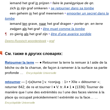
iemand het graf
in
prijzen
•
faire le panégyrique de qn.
zich
in
zijn graf omkeren
•
se retourner dans sa tombe
een geheim
in
het graf meenemen
•
emporter un secret dans la
tombe
iemand
ten
grave,
naar
het graf dragen
•
porter qn. en terre
zwijgen
als
het graf
•
être muet comme la tombe
¶
zo gierig
als
het graf zijn
•
être d'une avarice sordide
Deens-Russisch woordenboek
graf
>
См. также в других словарях:
Retourner la terre
— ● Retourner la terre la remuer à l aide de la
bêche ou de la charrue, de façon à ramener à la surface sa partie
profonde …
Encyclopédie Universelle
retourner
— [ r(ə)turne ] v. <conjug. : 1> • XIIe « détourner »;
returner 842; de re et tourner I ♦ V. tr. A ♦ 1 ♦ (1336) Tourner de
manière que l une des extrémités ou l une des faces vienne à la
place qu occupait précédemment l extrémité ou la face… …
Encyclopédie Universelle