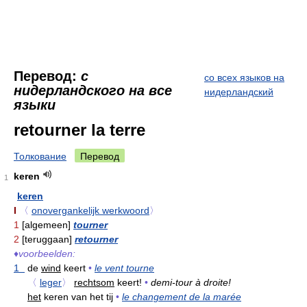
Перевод:
с
со всех языков на
нидерландского на все
нидерландский
языки
retourner la terre
Толкование
Перевод
keren
1
keren
I
〈
onovergankelijk werkwoord
〉
1
[algemeen]
tourner
2
[teruggaan]
retourner
♦
voorbeelden:
1
de
wind
keert
•
le vent tourne
〈
leger
〉
rechtsom
keert!
•
demi-tour à droite!
het
keren van het tij
•
le changement de la marée