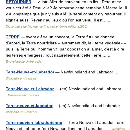
RETOURNER
— v. intr. Aller de nouveau en un lieu. Retournez
vous cet été à Deauville? Je retourne cette semaine à Marseille. Il
y a longtemps que je n’y suis allé, je serai content d’y retourner. Il
signifie aussi Revenir au lieu d’où l’on est venu. Il est… …
Dictionnaire de l'Academie Francaise, 8eme edition (1935)
TERRE
— Avant d’être un concept, la Terre fut une donnée:
d’abord, la Terre nourricière – autrement dit, la «terre végétale» –,
puis, la Terre où l’homme vit, par opposition à la mer, c’est à dire
les terres émergées. Tout naturellement, cette Terre,… …
Encyclopédie Universelle
Terre-Neuve-et-Labrador
— Newfoundland and Labrador …
Wikipédia en Français
Terre-Neuve et Labrador
— (en) Newfoundland and Labrador …
Wikipédia en Français
Terre-neuve-et-labrador
— (en) Newfoundland and Labrador …
Wikipédia en Français
Terre-neuvien-labradorienne
— Terre Neuve et Labrador Terre
Neuve et Labrador (en) Newfoundland and Labrador …
Wikipédia