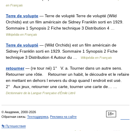
en Français
Terre de volupte
— Terre de volupté Terre de volupté (Wild
Orchids) est un film américain de Sidney Franklin sorti en 1929.
Sommaire 1 Synopsis 2 Fiche technique 3 Distribution 4 …
Wikipédia en Français
Terre de volupté
— (Wild Orchids) est un film américain de
Sidney Franklin sorti en 1929. Sommaire 1 Synopsis 2 Fiche
technique 3 Distribution 4 Autour du …
Wikipédia en Français
retourner
— (re tour né) 1° V. a. Tourner dans un autre sens.
Retourner une rôtie. Retourner un habit, le découdre et le refaire
en mettant en dehors l envers du drap quand l endroit est usé.
2° Aux jeux, retourner une carte, tourner une carte de… …
Dictionnaire de la Langue Française d'Émile Littré
© Академик, 2000-2026
18+
Обратная связь:
Техподдержка
,
Реклама на сайте
👣 Путешествия