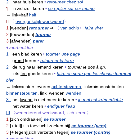
2
naar
huis keren
•
retourner chez soi
¶
in zichzelf keren
•
se replier sur soi-même
→ link=half
half
II
〈
overgankelijk werkwoord
〉
1
[wenden]
retourner
⇒
〈
van schip
〉
faire virer
2
[toewenden]
tourner
3
[afwenden]
parer
♦
voorbeelden:
1
een
blad
keren
•
tourner une page
grond
keren
•
retourner la terre
2
de rug
naar
iemand keren
•
tourner le dos à qn.
iets
ten
goede keren
•
faire en sorte que les choses tournent
bien
→ link=achterstevoren
achterstevoren
, link=binnenstebuiten
binnenstebuiten
, link=wenden
wenden
3
het
kwaad
is niet meer te keren
•
le mal est irrémédiable
het
water
keren
•
endiguer l'eau
III
〈wederkerend werkwoord; zich keren〉
1
[zich omdraaien]
se tourner
2
[+ tot][zijn toevlucht zoeken bij]
se tourner (vers)
3
[+ tegen][zich verzetten tegen]
se tourner (contre)
♦
voorbeelden: