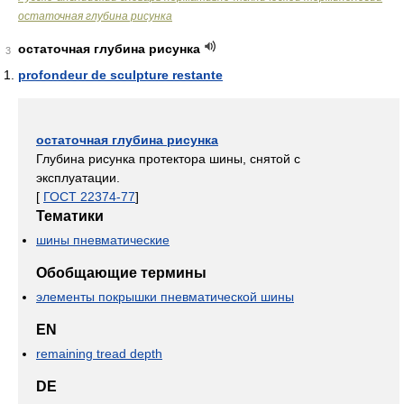
остаточная глубина рисунка
остаточная глубина рисунка
3
profondeur de sculpture restante
остаточная глубина рисунка
Глубина рисунка протектора шины, снятой с
эксплуатации.
[
ГОСТ 22374-77
]
Тематики
шины пневматические
Обобщающие термины
элементы покрышки пневматической шины
EN
remaining tread depth
DE