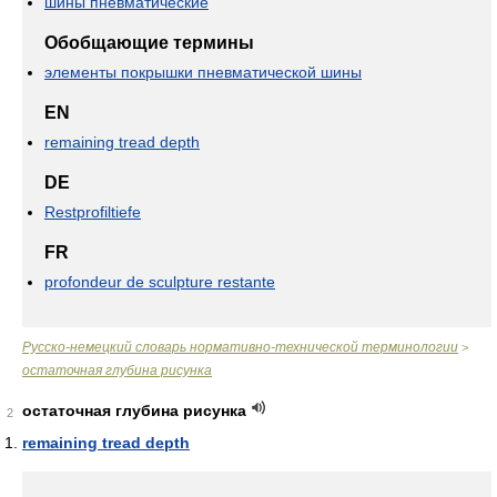
шины пневматические
Обобщающие термины
элементы покрышки пневматической шины
EN
remaining tread depth
DE
Restprofiltiefe
FR
profondeur de sculpture restante
Русско-немецкий словарь нормативно-технической терминологии
>
остаточная глубина рисунка
остаточная глубина рисунка
2
remaining tread depth