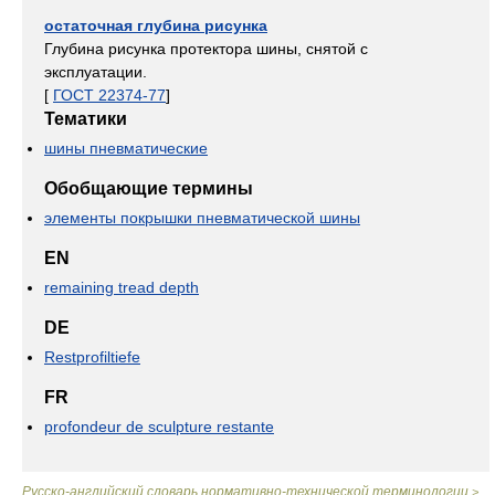
остаточная глубина рисунка
Глубина рисунка протектора шины, снятой с
эксплуатации.
[
ГОСТ 22374-77
]
Тематики
шины пневматические
Обобщающие термины
элементы покрышки пневматической шины
EN
remaining tread depth
DE
Restprofiltiefe
FR
profondeur de sculpture restante
Русско-английский словарь нормативно-технической терминологии
>