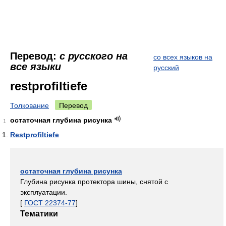
Перевод:
с русского на
со всех языков на
все языки
русский
restprofiltiefe
Толкование
Перевод
остаточная глубина рисунка
1
Restprofiltiefe
остаточная глубина рисунка
Глубина рисунка протектора шины, снятой с
эксплуатации.
[
ГОСТ 22374-77
]
Тематики