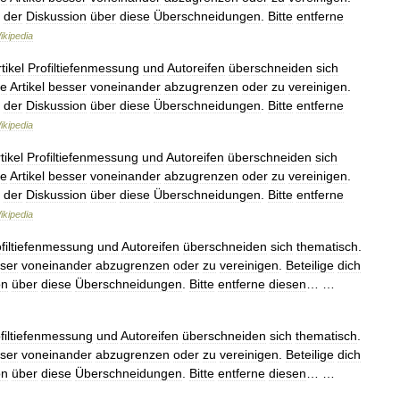
der
Diskussion
über
diese
Überschneidungen
.
Bitte
entferne
ikipedia
tikel
Profiltiefenmessung
und
Autoreifen
überschneiden
sich
ie
Artikel
besser
voneinander
abzugrenzen
oder
zu
vereinigen
.
der
Diskussion
über
diese
Überschneidungen
.
Bitte
entferne
ikipedia
tikel
Profiltiefenmessung
und
Autoreifen
überschneiden
sich
ie
Artikel
besser
voneinander
abzugrenzen
oder
zu
vereinigen
.
der
Diskussion
über
diese
Überschneidungen
.
Bitte
entferne
ikipedia
filtiefenmessung
und
Autoreifen
überschneiden
sich
thematisch
.
ser
voneinander
abzugrenzen
oder
zu
vereinigen
.
Beteilige
dich
on
über
diese
Überschneidungen
.
Bitte
entferne
diesen
… …
filtiefenmessung
und
Autoreifen
überschneiden
sich
thematisch
.
ser
voneinander
abzugrenzen
oder
zu
vereinigen
.
Beteilige
dich
on
über
diese
Überschneidungen
.
Bitte
entferne
diesen
… …