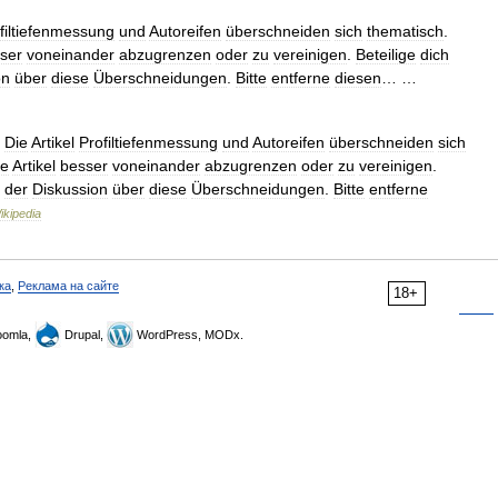
filtiefenmessung
und
Autoreifen
überschneiden
sich
thematisch
.
ser
voneinander
abzugrenzen
oder
zu
vereinigen
.
Beteilige
dich
on
über
diese
Überschneidungen
.
Bitte
entferne
diesen
… …
—
Die
Artikel
Profiltiefenmessung
und
Autoreifen
überschneiden
sich
ie
Artikel
besser
voneinander
abzugrenzen
oder
zu
vereinigen
.
der
Diskussion
über
diese
Überschneidungen
.
Bitte
entferne
ikipedia
ка
,
Реклама на сайте
18+
omla,
Drupal,
WordPress, MODx.