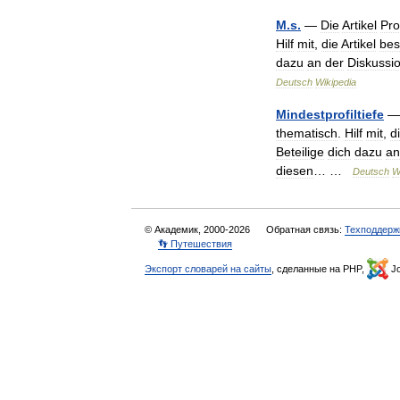
M
.
s
.
—
Die
Artikel
Pro
Hilf
mit
,
die
Artikel
bes
dazu
an
der
Diskussi
Deutsch
Wikipedia
Mindestprofiltiefe
thematisch
.
Hilf
mit
,
d
Beteilige
dich
dazu
an
diesen
… …
Deutsch
W
© Академик, 2000-2026
Обратная связь:
Техподдерж
👣 Путешествия
Экспорт словарей на сайты
, сделанные на PHP,
Jo