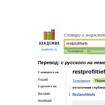
Словари и энциклоп
academic.ru
Толкования
Переводы
Перевод:
с русского на нем
restprofiltie
С немецкого на:
Русский
Толкование
Перев
С русского на:
остаточная
глубин
1
Все языки
Restprofiltiefe
Английский