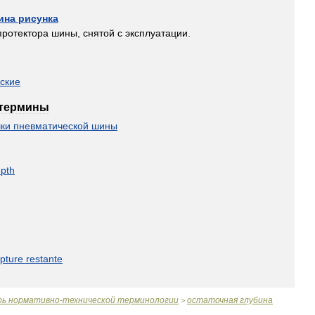
ина
рисунка
протектора
шины
,
снятой
с
эксплуатации
.
ские
термины
ки
пневматической
шины
pth
lpture
restante
рь
нормативно
-
технической
терминологии
остаточная
глубина
>