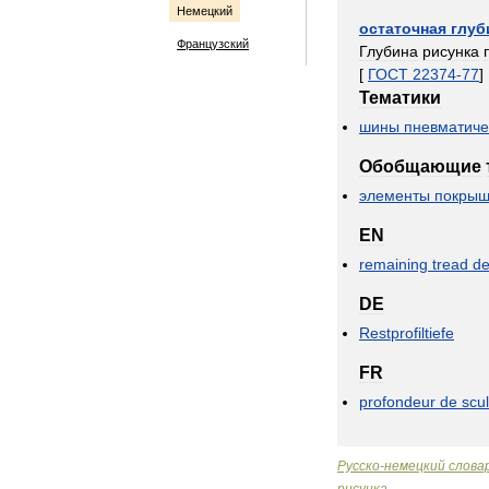
Немецкий
остаточная
глуб
Французский
Глубина
рисунка
[
ГОСТ
22374
-
77
]
Тематики
шины
пневматиче
Обобщающие
элементы
покрыш
EN
remaining
tread
de
DE
Restprofiltiefe
FR
profondeur
de
scu
Русско
-
немецкий
слова