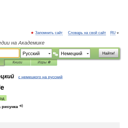
Запомнить сайт
Словарь на свой сайт
RU
едии на Академике
Найти!
Книги
Игры ⚽
ецкий
с немецкого на русский
fe
од
а
рисунка