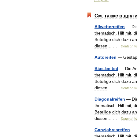
рисунка
См
.
также
в
друг
Allwetterreifen
—
Di
thematisch
.
Hilf
mit
,
d
Beteilige
dich
dazu
an
diesen
… …
Deutsch
W
Autoreifen
—
Gestap
Bias
-
belted
—
Die
Ar
thematisch
.
Hilf
mit
,
d
Beteilige
dich
dazu
an
diesen
… …
Deutsch
W
Diagonalreifen
—
Di
thematisch
.
Hilf
mit
,
d
Beteilige
dich
dazu
an
diesen
… …
Deutsch
W
Ganzjahresreifen
—
thematisch
.
Hilf
mit
,
d