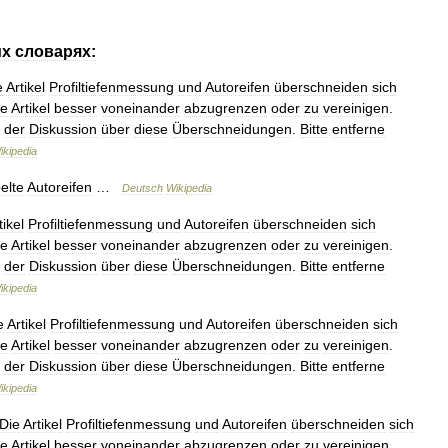
их
словарях:
e
Artikel
Profiltiefenmessung
und
Autoreifen
überschneiden
sich
ie
Artikel
besser
voneinander
abzugrenzen
oder
zu
vereinigen
.
der
Diskussion
über
diese
Überschneidungen
.
Bitte
entferne
ikipedia
elte
Autoreifen
…
Deutsch
Wikipedia
tikel
Profiltiefenmessung
und
Autoreifen
überschneiden
sich
ie
Artikel
besser
voneinander
abzugrenzen
oder
zu
vereinigen
.
der
Diskussion
über
diese
Überschneidungen
.
Bitte
entferne
ikipedia
e
Artikel
Profiltiefenmessung
und
Autoreifen
überschneiden
sich
ie
Artikel
besser
voneinander
abzugrenzen
oder
zu
vereinigen
.
der
Diskussion
über
diese
Überschneidungen
.
Bitte
entferne
ikipedia
Die
Artikel
Profiltiefenmessung
und
Autoreifen
überschneiden
sich
ie
Artikel
besser
voneinander
abzugrenzen
oder
zu
vereinigen
.