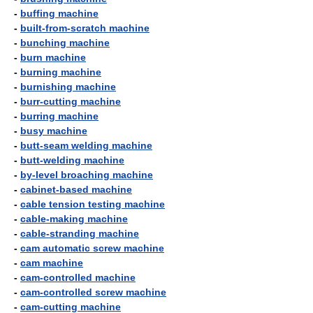
-
buffing machine
-
built-from-scratch machine
-
bunching machine
-
burn machine
-
burning machine
-
burnishing machine
-
burr-cutting machine
-
burring machine
-
busy machine
-
butt-seam welding machine
-
butt-welding machine
-
by-level broaching machine
-
cabinet-based machine
-
cable tension testing machine
-
cable-making machine
-
cable-stranding machine
-
cam automatic screw machine
-
cam machine
-
cam-controlled machine
-
cam-controlled screw machine
-
cam-cutting machine