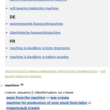
soft bearing balancing machine
DE
wegmessende Auswuchtmaschine
überkritische Auswuchtmaschine
FR
machine à équilibrer à forte résonance
machine à équilibrer à paliers souples
Англо-русский словарь нормативно-технической терминологии
soft
>
bearing balancing machine
machine
13
станок; машина || обрабатывать на станке
away from the machine
—
вне станка
machine for production of core stock from laths
—
лущильный станок