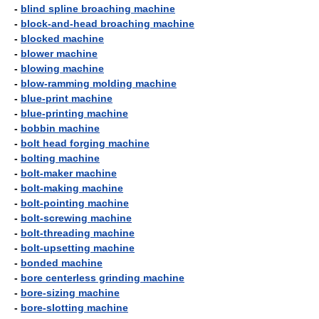
-
blind spline broaching machine
-
block-and-head broaching machine
-
blocked machine
-
blower machine
-
blowing machine
-
blow-ramming molding machine
-
blue-print machine
-
blue-printing machine
-
bobbin machine
-
bolt head forging machine
-
bolting machine
-
bolt-maker machine
-
bolt-making machine
-
bolt-pointing machine
-
bolt-screwing machine
-
bolt-threading machine
-
bolt-upsetting machine
-
bonded machine
-
bore centerless grinding machine
-
bore-sizing machine
-
bore-slotting machine