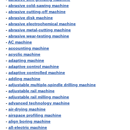
-
abrasive cold-sawing machine
-
abrasive cutting-off machine
-
abrasive disk machine
-
abrasive electrochemical machine
-
abrasive metal-cutting machine
-
abrasive wear-testing machine
-
AC machine
-
accounting machine
-
acyclic machine
-
adapting machine
-
adaptive control machine
-
adaptive controlled machine
-
adding machine
-
adjustable multiple-spindle drilling machine
-
adjustable rail machine
-
adjustable rail milling machine
-
advanced technology machine
-
air-drying machine
-
airspace profiling machine
-
align boring machine
-
all-electric machine