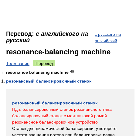
Перевод:
с английского на
с русского на
русский
английский
resonance-balancing machine
Толкование
Перевод
resonance balancing machine
1
резонансный балансировочный станок
резонансный балансировочный станок
Ндп. балансировочный станок резонансного типа
балансировочный станок с маятниковой рамой
резонансное балансировочное устройство
Станок для динамической балансировки, у которого
частота вращения ротора при балансировке равна