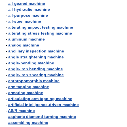
-
all-geared machine
-
all-hydraulic machine
-
all-purpose machine
-
all-steel machine
-
alterating impact testing machine
-
alterating stress testing machine
-
aluminum machine
-
analog machine
-
ancillary inspection machine
-
angle straightening machine
-
angle-bending machine
-
angle-iron bending machine
-
angle-iron shearing machine
-
anthropomorphic machine
-
arm tapping machine
-
armoring machine
-
articulating arm tapping machine
-
artificial intelligence-driven machine
-
AS/R machine
-
aspheric diamond turning machine
-
assembling machine