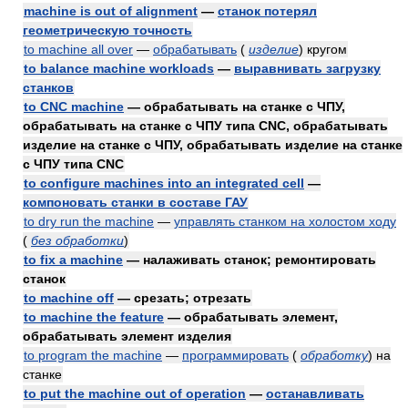
machine is out of alignment
—
станок потерял
геометрическую точность
to machine all over
—
обрабатывать
(
изделие
)
кругом
to balance machine workloads
—
выравнивать загрузку
станков
to CNC machine
— обрабатывать на станке с ЧПУ,
обрабатывать на станке с ЧПУ типа CNC, обрабатывать
изделие на станке с ЧПУ, обрабатывать изделие на станке
с ЧПУ типа CNC
to configure machines into an integrated cell
—
компоновать станки в составе ГАУ
to dry run the machine
—
управлять станком на холостом ходу
(
без обработки
)
to fix a machine
— налаживать станок; ремонтировать
станок
to machine off
— срезать; отрезать
to machine the feature
— обрабатывать элемент,
обрабатывать элемент изделия
to program the machine
—
программировать
(
обработку
)
на
станке
to put the machine out of operation
—
останавливать