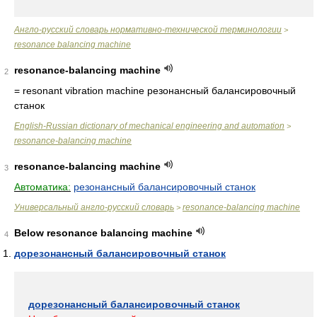
Англо-русский словарь нормативно-технической терминологии
>
resonance balancing machine
resonance-balancing machine
2
= resonant vibration machine
резонансный балансировочный
станок
English-Russian dictionary of mechanical engineering and automation
>
resonance-balancing machine
resonance-balancing machine
3
Автоматика:
резонансный балансировочный станок
Универсальный англо-русский словарь
resonance-balancing machine
>
Below resonance balancing machine
4
дорезонансный балансировочный станок
дорезонансный балансировочный станок