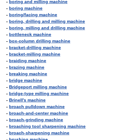
-
boring and milling machine
-
boring machine
-
boring/facing machine
-
boring, drilling and milling machine
-
boring, milling and drilling machine
-
bottleneck machine
-
box-column drilling machine
-
bracket-drilling machine
-
bracket-milling machine
-
braiding machine
-
brazing machine
-
breaking machine
-
bridge machine
-
Bridgeport milling machine
-
bridge-type milling machine
-
Brinell's machine
-
broach pulldown machine
-
broach-and-center machine
-
broach-grinding machine
-
broaching tool sharpening machine
-
broach-sharpening machine
-
brushing machine