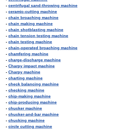
-
centrifugal sand-throwing machine
-
ceramic-cutting machine
-
chain broaching machine
-
chain making machine
-
chain shotblasting machine
-
chain tension testing machine
-
chain testing machine
-
chain-operated broaching machine
-
chamfering machine
-
charge-discharge machine
-
Charpy impact machine
-
Charpy machine
-
charting machine
-
check balancing machine
-
checking machine
-
chip-making machine
-
chip-producing machine
-
chucker machine
-
chucker-and-bar machine
-
chucking machine
-
circle cutting machine