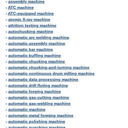
-
assembly machine
-
ATC machine
-
ATC-equipped machine
-
atomic X-ray machine
-
attrition testing machine
-
autochucking machine
-
automatic arc welding machine
-
automatic assembly machine
-
automatic bar machine
-
automatic buffing machine
-
automatic chucking machine
-
automatic chucking-and-turning machine
-
automatic continuous drum milling machine
-
automatic data processing machine
-
automatic drill fluting machine
-
automatic forging machine
-
automatic gas-cutting machine
-
automatic gas-welding machine
-
automatic machine
-
automatic metal forming machine
-
automatic polishing machine
-
automatic punching machine