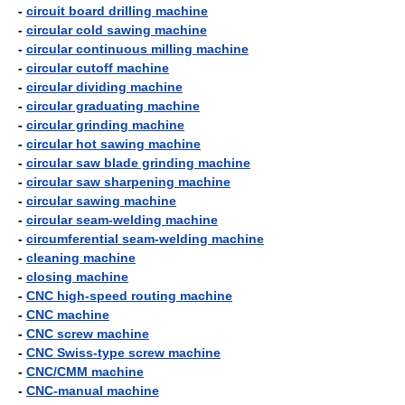
-
circuit board drilling machine
-
circular cold sawing machine
-
circular continuous milling machine
-
circular cutoff machine
-
circular dividing machine
-
circular graduating machine
-
circular grinding machine
-
circular hot sawing machine
-
circular saw blade grinding machine
-
circular saw sharpening machine
-
circular sawing machine
-
circular seam-welding machine
-
circumferential seam-welding machine
-
cleaning machine
-
closing machine
-
CNC high-speed routing machine
-
CNC machine
-
CNC screw machine
-
CNC Swiss-type screw machine
-
CNC/CMM machine
-
CNC-manual machine