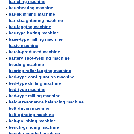
-
barreling machine
-
bar-shearing machine
-
bar-skimming machine
-
bar-straightening machine
-
bar-tagging machine
-
bar-type boring machine
-
base-type milling machine
-
basic machine
-
batch-produced machine
-
battery spot-welding machine
-
beading machine
-
bearing roller lapping machine
-
bed-type configuration machine
-
bed-type drilling machine
-
bed-type machine
-
bed-type milling machine
-
below resonance balancing machine
-
belt-driven machine
-
belt-grinding machine
-
belt-polishing machine
-
bench-grinding machine
-
bench-mounted machine