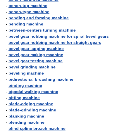
-
bench-top machine
-
bench-type machine
-
bending and forming machine
-
bending machine
-
between-centers turning machine
-
bevel gear hobbing machine for spiral bevel gears
-
bevel gear hobbing machine for straight gears
-
bevel gear lapping machine
-
bevel gear making machine
-
bevel gear testing machine
-
bevel grinding machine
-
beveling machine
-
bidirectional broaching machine
-
binding machine
-
bipedal walking machine
-
bitting machine
-
blade-edging machine
-
blade-grinding machine
-
blanking machine
-
blending machine
-
blind spline broach machine