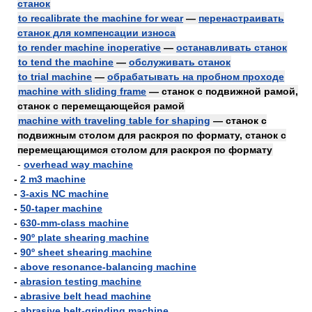
станок
to recalibrate the machine for wear
—
перенастраивать
станок для компенсации износа
to render machine inoperative
—
останавливать станок
to tend the machine
—
обслуживать станок
to trial machine
—
обрабатывать на пробном проходе
machine with sliding frame
— станок с подвижной рамой,
станок с перемещающейся рамой
machine with traveling table for shaping
— станок с
подвижным столом для раскроя по формату, станок с
перемещающимся столом для раскроя по формату
-
overhead way machine
-
2 m3 machine
-
3-axis NC machine
-
50-taper machine
-
630-mm-class machine
-
90º plate shearing machine
-
90º sheet shearing machine
-
above resonance-balancing machine
-
abrasion testing machine
-
abrasive belt head machine
-
abrasive belt-grinding machine