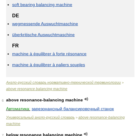
soft bearing balancing machine
DE
wegmessende Auswuchtmaschine
überkritische Auswuchtmaschine
FR
machine à équilibrer à forte résonance
machine à équilibrer à paliers souples
Англо-русский словарь нормативно-технической терминологии
>
above resonance balancing machine
above resonance-balancing machine
6
Автоматика:
зарезонансный балансировочный станок
Универсальный англо-русский словарь
above resonance-balancing
>
machine
below resonance balancing machine
7