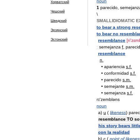
noun
Хорватский
1
parecido
,
semejanz
Чешский
\
SMALLIDIOMATIC
E
Шведский
to
bear
a
strong
res
Эрзянский
to
bear
no
resembla
Эстонский
resemblance
[
ri
'
zɛmb
:
semejanza
f
,
pareci
resemblance
n
.
•
apariencia
s
.
f
.
•
conformidad
s
.
f
.
•
parecido
s
.
m
.
•
semejante
s
.
m
.
•
semejanza
s
.
f
.
rɪ
'
zembləns
noun
a
)
u
(
likeness
)
parec
resemblance
TO
so
his
story
bears
littl
con
la
realidad
b
)
c
(
point
of
likenes