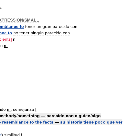
a
XPRESSION
/
SMALL
emblance
to
tener
un
gran
parecido
con
nce
to
no
tener
ningún
parecido
con
lənts
]
n
do
m
ido
m
,
semejanza
f
mebody
/
something
—
parecido
con
alguien
/
algo
e
resemblance
to
the
facts
—
su
historia
tiene
poco
que
ver
s
)
similitud
f