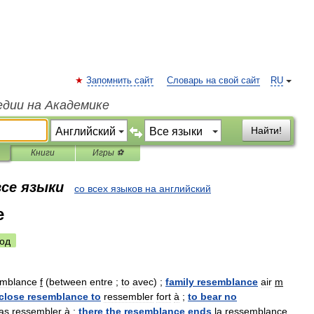
Запомнить сайт
Словарь на свой сайт
RU
едии на Академике
Найти!
Книги
Игры ⚽
все языки
со всех языков на английский
e
од
emblance
f
(
between
entre
;
to
avec
) ;
family
resemblance
air
m
close
resemblance
to
ressembler
fort
à
;
to
bear
no
as
ressembler
à
;
there
the
resemblance
ends
la
ressemblance