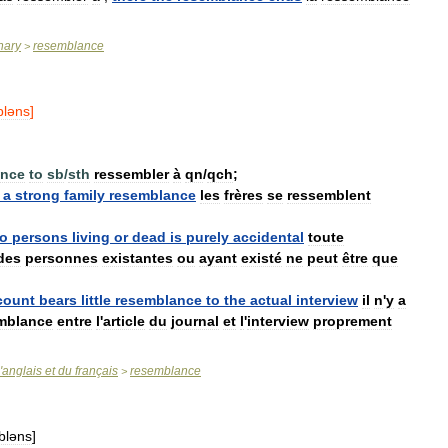
nary
resemblance
>
ləns
]
ance
to
sb
/
sth
ressembler
à
qn
/
qch
;
a
strong
family
resemblance
les
frères
se
ressemblent
to
persons
living
or
dead
is
purely
accidental
toute
des
personnes
existantes
ou
ayant
existé
ne
peut
être
que
count
bears
little
resemblance
to
the
actual
interview
il
n
'
y
a
mblance
entre
l
'
article
du
journal
et
l
'
interview
proprement
'
anglais
et
du
français
resemblance
>
bləns
]