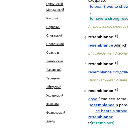
схо́дство
;
Румынский,
to
bear
(
или
to
sho
Молдавский
;
to
have
a
strong
res
Русский
Англо
-
русский
словарь
Сербский
Словацкий
resemblance
6
Словенский
resemblance
Ähnlich
Суахили
English
-
German
dictiona
Тагальский
resemblance
7
Татарский
resemblance
сходств
Турецкий
Персональный
Сократ
Уйгурский
resemblance
8
Украинский
noun
I
can
see
some
Финский
resemblance
n
pare
he
bears
a
strong
Французский
resemblance
Хинди
tr
[
rɪ
'
zembləns
]