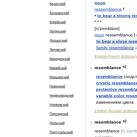
noun
Казахский
ressemblance
f
Каталанский
•
to
bear
a
strong
re
* * *
Корейский
[
rɪ
'
zembləns
]
Латинский
noun
ressemblance
f
Латышский
to
bear
a
close
res
family
resemblance
Литовский
English
-
French
dictionary
Македонский
resemblance
Марийский
4
resemblance
сходс
Мокшанский
cryptic
resemblanc
Немецкий
protective
resembl
variable
color
rese
Нидерландский
изменением
цвета
Норвежский
English
-
Russian
dictiona
Персидский
resemblance
5
Польский
resemblance
[
rɪˊzemb
Португальский