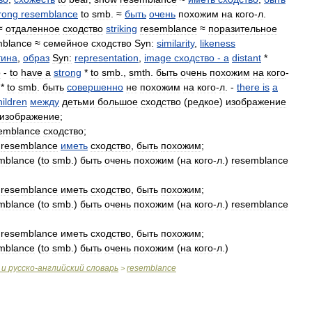
rong
resemblance
to
smb
. ≈
быть
очень
похожим
на
кого
-
л
.
≈
отдаленное
сходство
striking
resemblance
≈
поразительное
mblance
≈
семейное
сходство
Syn:
similarity
,
likeness
тина
,
образ
Syn:
representation
,
image
сходство
-
a
distant
*
о
-
to
have
a
strong
*
to
smb
.,
smth
.
быть
очень
похожим
на
кого
-
*
to
smb
.
быть
совершенно
не
похожим
на
кого
-
л
. -
there
is
a
hildren
между
детьми
большое
сходство
(
редкое
)
изображение
изображение
;
emblance
сходство
;
)
resemblance
иметь
сходство
,
быть
похожим
;
mblance
(
to
smb
.)
быть
очень
похожим
(
на
кого
-
л
.)
resemblance
)
resemblance
иметь
сходство
,
быть
похожим
;
mblance
(
to
smb
.)
быть
очень
похожим
(
на
кого
-
л
.)
resemblance
)
resemblance
иметь
сходство
,
быть
похожим
;
mblance
(
to
smb
.)
быть
очень
похожим
(
на
кого
-
л
.)
и
русско
-
английский
словарь
resemblance
>