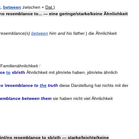
t
,
between
zwischen
+
Dat
.
)
no
resemblance
to
... —
eine
geringe
/
starke
/
keine
Ähnlichkeit
resemblance
(
s
)
between
him
and
his
father
.
)
die
Ähnlichkeit
Familienähnlichkeit
f
nce
to
sb
/
sth
Ähnlichkeit
mit
jdm
/
etw
haben
,
jdm
/
etw
ähnlich
no
\
resemblance
to
the
truth
diese
Darstellung
hat
nichts
mit
der
semblance
between
them
sie
haben
nicht
viel
Ähnlichkeit
int
/
no
resemblance
to
sb
/
sth
—
starke
/
leichte
/
keine