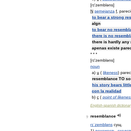
[
rɪ
'
zemblǝns
]
N
semejanza
f
,
parec
to
bear
a
strong
re
algn
to
bear
no
resembl
there
is
no
resembl
there
is
hardly
any
apenas
existe
pare
* * *
[
rɪ
'
zembləns
]
noun
a
)
u
(
likeness
)
parec
resemblance
TO
so
his
story
bears
littl
con
la
realidad
b
)
c
(
point
of
likenes
English
-
spanish
dictionar
resemblance
9
rɪˈzembləns
сущ
.
1
)
похожесть
,
сходст