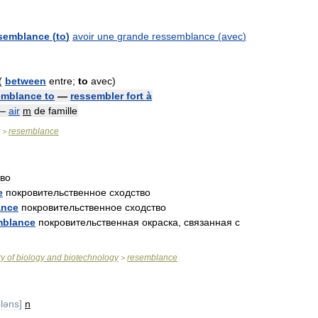
semblance
(
to
)
avoir
une
grande
ressemblance
(
avec
)
(
between
entre
;
to
avec
)
emblance
to
—
ressembler
fort
à
—
air
m
de
famille
resemblance
>
тво
e
покровительственное
сходство
ance
покровительственное
сходство
mblance
покровительственная
окраска
,
связанная
с
ry
of
biology
and
biotechnology
resemblance
>
ləns
]
n