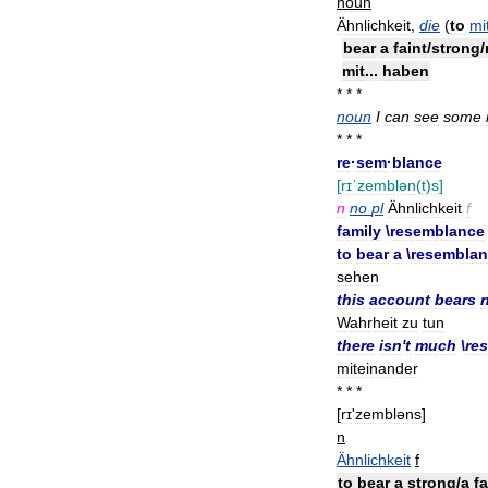
noun
Ähnlichkeit
,
die
(
to
mi
bear
a
faint
/
strong
/
mit
...
haben
* * *
noun
I
can
see
some
* * *
re
·
sem
·
blance
[
rɪˈzemblən
(
t
)
s
]
n
no
pl
Ähnlichkeit
f
family
\
resemblance
to
bear
a
\
resembla
sehen
this
account
bears
Wahrheit
zu
tun
there
isn
'
t
much
\
re
miteinander
* * *
[
rɪ
'
zembləns
]
n
Ähnlichkeit
f
to
bear
a
strong
/
a
fa