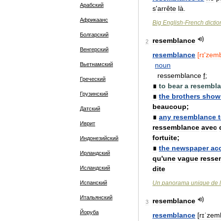
Арабский
s
'
arrête
là
.
Африкаанс
Big
English
-
French
dictio
Болгарский
resemblance
2
Венгерский
resemblance
[
rɪ
'
zemb
Вьетнамский
noun
ressemblance
f
;
Греческий
∎
to
bear
a
resembl
Грузинский
∎
the
brothers
show
beaucoup
;
Датский
∎
any
resemblance
Иврит
ressemblance
avec
fortuite
;
Индонезийский
∎
the
newspaper
ac
Ирландский
qu
'
une
vague
resse
Исландский
dite
Испанский
Un
panorama
unique
de
l
Итальянский
resemblance
3
Йоруба
resemblance
[
rɪˈzem