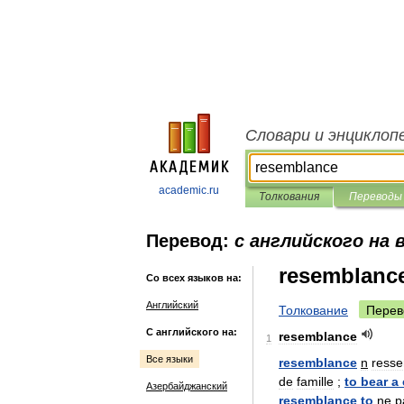
Словари и энциклоп
academic.ru
Толкования
Переводы
Перевод:
с английского на 
resemblanc
Со всех языков на:
Английский
Толкование
Перев
С английского на:
resemblance
1
Все языки
resemblance
n
ress
de
famille
;
to
bear
a
Азербайджанский
resemblance
to
ne
p