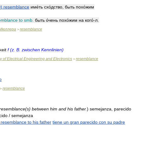
w
)
resemblance
име́ть
схо́дство
,
быть
похо́жим
emblance
to
smb
.
быть
о́чень
похо́жим
на
кого́
-
л
.
Мюллера
resemblance
>
keit
f
(
z
.
B
.
zwischen
Kennlinien
)
ry
of
Electrical
Engineering
and
Electronics
resemblance
>
о
resemblance
>
resemblance
(
s
)
between
him
and
his
father
.
)
semejanza
,
parecido
cido
/
semejanza
resemblance
to
his
father
tiene
un
gran
parecido
con
su
padre