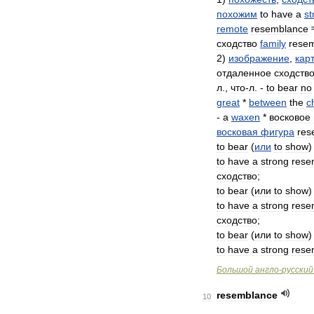
похожим
to
have
a
st
remote
resemblance
сходство
family
rese
2
)
изображение
,
кар
отдаленное
сходств
л
.,
что
-
л
. -
to
bear
no
great
*
between
the
c
-
a
waxen
*
восковое
восковая
фигура
res
to
bear
(
или
to
show
to
have
a
strong
rese
сходство
;
to
bear
(
или
to
show
to
have
a
strong
rese
сходство
;
to
bear
(
или
to
show
to
have
a
strong
rese
Большой
англо
-
русский
resemblance
10