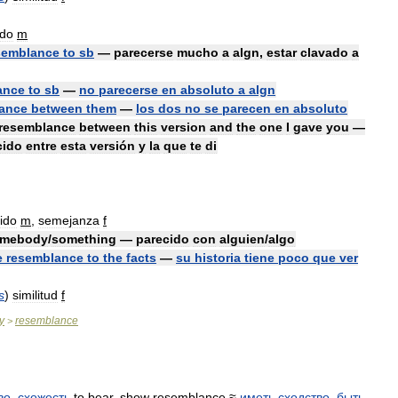
ido
m
semblance
to
sb
—
parecerse
mucho
a
algn
,
estar
clavado
a
ance
to
sb
—
no
parecerse
en
absoluto
a
algn
ance
between
them
—
los
dos
no
se
parecen
en
absoluto
resemblance
between
this
version
and
the
one
I
gave
you
—
cido
entre
esta
versión
y
la
que
te
di
ido
m
,
semejanza
f
mebody
/
something
—
parecido
con
alguien
/
algo
e
resemblance
to
the
facts
—
su
historia
tiene
poco
que
ver
s
)
similitud
f
y
resemblance
>
во
,
схожесть
to
bear
,
show
resemblance
≈
иметь
сходство
,
быть