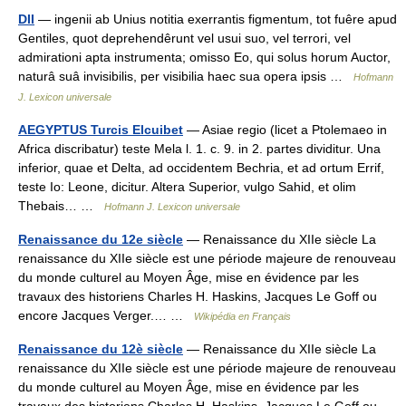
DII
— ingenii ab Unius notitia exerrantis figmentum, tot fuêre apud
Gentiles, quot deprehendêrunt vel usui suo, vel terrori, vel
admirationi apta instrumenta; omisso Eo, qui solus horum Auctor,
naturâ suâ invisibilis, per visibilia haec sua opera ipsis …
Hofmann
J. Lexicon universale
AEGYPTUS Turcis Elcuibet
— Asiae regio (licet a Ptolemaeo in
Africa discribatur) teste Mela l. 1. c. 9. in 2. partes dividitur. Una
inferior, quae et Delta, ad occidentem Bechria, et ad ortum Errif,
teste Io: Leone, dicitur. Altera Superior, vulgo Sahid, et olim
Thebais… …
Hofmann J. Lexicon universale
Renaissance du 12e siècle
— Renaissance du XIIe siècle La
renaissance du XIIe siècle est une période majeure de renouveau
du monde culturel au Moyen Âge, mise en évidence par les
travaux des historiens Charles H. Haskins, Jacques Le Goff ou
encore Jacques Verger.… …
Wikipédia en Français
Renaissance du 12è siècle
— Renaissance du XIIe siècle La
renaissance du XIIe siècle est une période majeure de renouveau
du monde culturel au Moyen Âge, mise en évidence par les