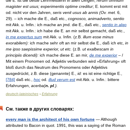
die E. ist die beste Lehrmeisterin in allen Dingen,
rerum omnium
magister est usus; experimentis optime creditur;
E. kommt erst mit
od. nicht vor den Jahren,
seris venit usus ab annis (Ov. met.
6,
29). – ich mache die E., daß etc.,
cognosco, animadverto, sentio
mit Akk. u. Infin.: ich mache an jmd. die E., daß etc.,
sentio in alqo
mit Akk. u. Infin.: ich habe die E. an mir selbst gemacht, daß etc.,
in me expertus sum
mit Akk. u. Infin. (z.B.
illum esse minus
exorabilem):
ich mache sehr oft an mir selbst die E., daß ich etc,
in
me ipso saepissime experior, ut etc.
(z.B.
ut exalbescam in
principiis dicendi):
ich mache diese E. an mir,
de me experior
– /
Mit einem Pronomen od. Adjektiv verbunden wird »Erfahrung« oft
bloß durch das Neutrum des Pronomens oder Adjektivs
ausgedrückt, z.B. diese (genannte) E.,
id:
es ist eine richtige E.,
[784]
daß etc.,
hoc
od.
illud verum est
mit Akk. u. Infin.: bittere
Erfahrungen,
acerba(
n. pl
.).
deutsch-lateinisches
Erfahrung
>
См. также в других словарях:
every man is the architect of his own fortune
— Although
attributed to Bacon in quot. 1991, this was a saying of the Roman