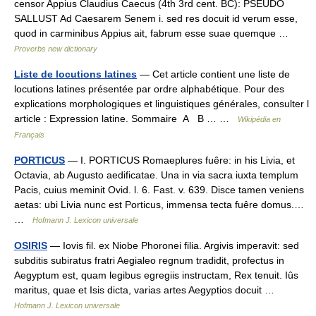
censor Appius Claudius Caecus (4th 3rd cent. BC): PSEUDO
SALLUST Ad Caesarem Senem i. sed res docuit id verum esse,
quod in carminibus Appius ait, fabrum esse suae quemque …
Proverbs new dictionary
Liste de locutions latines
— Cet article contient une liste de
locutions latines présentée par ordre alphabétique. Pour des
explications morphologiques et linguistiques générales, consulter l
article : Expression latine. Sommaire A B … …
Wikipédia en
Français
PORTICUS
— I. PORTICUS Romaeplures fuêre: in his Livia, et
Octavia, ab Augusto aedificatae. Una in via sacra iuxta templum
Pacis, cuius meminit Ovid. l. 6. Fast. v. 639. Disce tamen veniens
aetas: ubi Livia nunc est Porticus, immensa tecta fuêre domus.…
…
Hofmann J. Lexicon universale
OSIRIS
— Iovis fil. ex Niobe Phoronei filia. Argivis imperavit: sed
subditis subiratus fratri Aegialeo regnum tradidit, profectus in
Aegyptum est, quam legibus egregiis instructam, Rex tenuit. Iûs
maritus, quae et Isis dicta, varias artes Aegyptios docuit …
Hofmann J. Lexicon universale