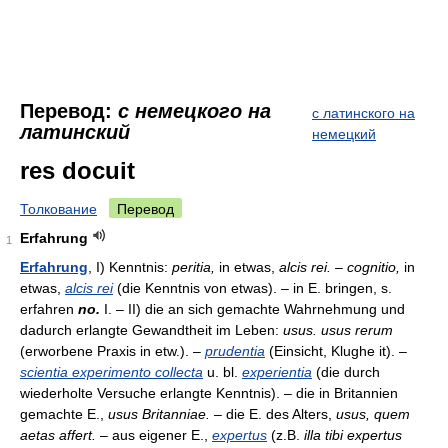
Перевод:
с немецкого на
с латинского на
латинский
немецкий
res docuit
Толкование
Перевод
Erfahrung
1
Erfahrung
, I) Kenntnis:
peritia,
in etwas,
alcis rei. – cognitio,
in
etwas,
alcis rei
(die Kenntnis von etwas). – in E. bringen, s.
erfahren
no.
I. – II) die an sich gemachte Wahrnehmung und
dadurch erlangte Gewandtheit im Leben:
usus. usus rerum
(erworbene Praxis in etw.). –
prudentia
(Einsicht, Klughe it). –
scientia experimento collecta
u. bl.
experientia
(die durch
wiederholte Versuche erlangte Kenntnis). – die in Britannien
gemachte E.,
usus Britanniae.
– die E. des Alters,
usus, quem
aetas affert.
– aus eigener E.,
expertus
(z.B.
illa tibi expertus