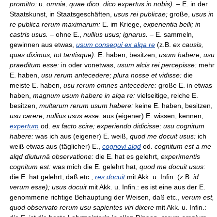
promitto:
u.
omnia, quae dico, dico expertus in nobis).
– E. in der
Staatskunst, in Staatsgeschäften,
usus rei publicae;
große,
usus in
re publica rerum maximarum:
E. im Kriege,
experientia belli; in
castris usus.
– ohne E.,
nullius usus; ignarus.
– E. sammeln,
gewinnen aus etwas,
usum consequi ex alqa re
(z.B.
ex causis,
quas diximus, tot tantisque):
E. haben, besitzen,
usum habere; usu
praeditum esse:
in oder vonetwas,
usum alcis rei percepisse:
mehr
E. haben,
usu rerum antecedere; plura nosse et vidisse:
die
meiste E. haben,
usu rerum omnes antecedere:
große E. in etwas
haben,
magnum usum habere in alqa re:
vielseitige, reiche E.
besitzen,
multarum rerum usum habere:
keine E. haben, besitzen,
usu carere; nullius usus esse:
aus (eigener) E. wissen, kennen,
expertum
od.
ex facto scire; experiendo didicisse; usu cognitum
habere:
was ich aus (eigener) E. weiß,
quod me docuit usus:
ich
weiß etwas aus (täglicher) E.,
cognovi alqd
od.
cognitum est a me
alqd diuturnā observatione:
die E. hat es gelehrt,
experimentis
cognitum est:
was mich die E. gelehrt hat,
quod me docuit usus:
die E. hat gelehrt, daß etc.,
res docuit
mit Akk. u. Infin. (z.B.
id
verum esse); usus docuit
mit Akk. u. Infin.: es ist eine aus der E.
genommene richtige Behauptung der Weisen, daß etc.,
verum est,
quod observato rerum usu sapientes viri dixere
mit Akk. u. Infin.: