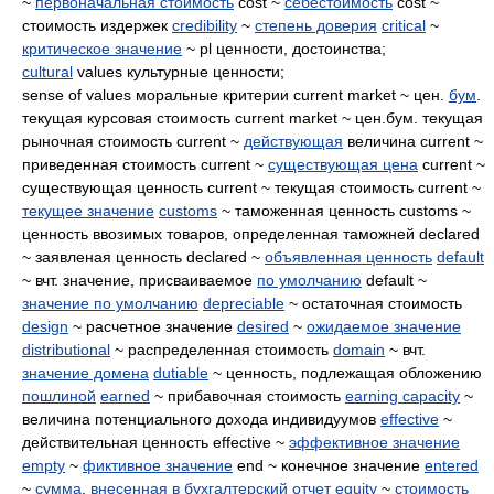
~
первоначальная стоимость
cost ~
себестоимость
cost ~
стоимость издержек
credibility
~
степень доверия
critical
~
критическое значение
~ pl ценности, достоинства;
cultural
values культурные ценности;
sense of values моральные критерии current market ~ цен.
бум
.
текущая курсовая стоимость current market ~ цен.бум. текущая
рыночная стоимость current ~
действующая
величина current ~
приведенная стоимость current ~
существующая цена
current ~
существующая ценность current ~ текущая стоимость current ~
текущее значение
customs
~ таможенная ценность customs ~
ценность ввозимых товаров, определенная таможней declared
~ заявленая ценность declared ~
объявленная ценность
default
~ вчт. значение, присваиваемое
по умолчанию
default ~
значение по умолчанию
depreciable
~ остаточная стоимость
design
~ расчетное значение
desired
~
ожидаемое значение
distributional
~ распределенная стоимость
domain
~ вчт.
значение домена
dutiable
~ ценность, подлежащая обложению
пошлиной
earned
~ прибавочная стоимость
earning capacity
~
величина потенциального дохода индивидуумов
effective
~
действительная ценность effective ~
эффективное значение
empty
~
фиктивное значение
end ~ конечное значение
entered
~
сумма
,
внесенная в
бухгалтерский отчет
equity
~
стоимость