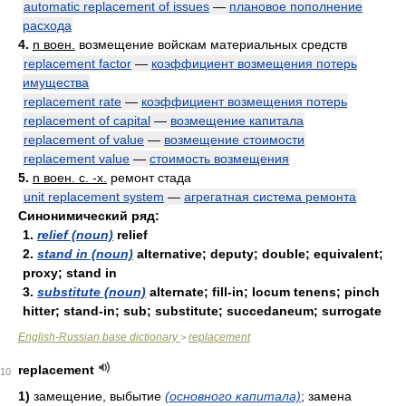
automatic replacement of issues
—
плановое пополнение
расхода
4.
n воен.
возмещение войскам материальных средств
replacement factor
—
коэффициент возмещения потерь
имущества
replacement rate
—
коэффициент возмещения потерь
replacement of capital
—
возмещение капитала
replacement of value
—
возмещение стоимости
replacement value
—
стоимость возмещения
5.
n воен. с. -х.
ремонт стада
unit replacement system
—
агрегатная система ремонта
Синонимический ряд:
1.
relief (noun)
relief
2.
stand in (noun)
alternative; deputy; double; equivalent;
proxy; stand in
3.
substitute (noun)
alternate; fill-in; locum tenens; pinch
hitter; stand-in; sub; substitute; succedaneum; surrogate
English-Russian base dictionary
replacement
>
replacement
10
1)
замещение, выбытие
(основного капитала)
; замена