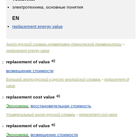
электротехника, основные понятия
EN
replacement energy value
Англо-русский словарь нормативно-технической терминологии
>
replacement energy value
replacement of value
2
возмещение стоимости
Большой англо-русский и русско-английский словарь
replacement of
>
value
replacement cost value
3
Экономика:
восстановительная стоимость
Универсальный англо-русский словарь
replacement cost value
>
replacement of value
4
Экономика:
возмещение стоимости