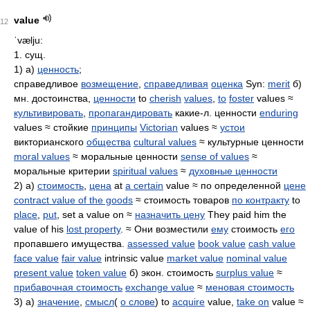
value
12
ˈvælju:
1. сущ.
1) а)
ценность
;
справедливое
возмещение
,
справедливая
оценка
Syn:
merit
б)
мн. достоинства,
ценности
to
cherish
values
,
to
foster
values ≈
культивировать
,
пропагандировать
какие-л. ценности
enduring
values ≈ стойкие
принципы
Victorian
values ≈
устои
викторианского
общества
cultural values
≈ культурные ценности
moral values
≈ моральные ценности
sense of values
≈
моральные критерии
spiritual values
≈
духовные ценности
2) а)
стоимость
,
цена
at
a certain
value ≈ по определенной
цене
contract value of the goods
≈ стоимость товаров
по контракту
to
place
,
put
, set a value on ≈
назначить цену
They paid him the
value of his
lost property
. ≈ Они возместили
ему
стоимость
его
пропавшего имущества.
assessed value
book value
cash value
face value
fair value
intrinsic value
market value
nominal value
present value
token value
б) экон. стоимость
surplus value
≈
прибавочная стоимость
exchange value
≈
меновая стоимость
3) а)
значение
,
смысл
(
о слове
) to
acquire
value,
take on
value ≈