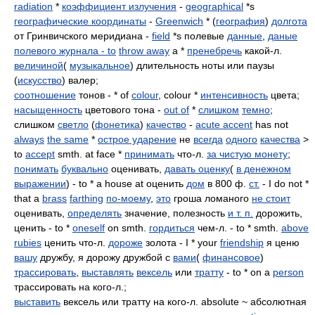
radiation
*
коэффициент излучения
-
geographical
*s
географические координаты
-
Greenwich
* (
география
)
долгота
от Гринвичского меридиана -
field
*s полевые
данные
,
даные
полевого журнала - to
throw away
a *
пренебречь
какой-л.
величиной
(
музыкальное
) длительность ноты или паузы
(
искусство
) валер;
соотношение
тонов - * of
colour
, colour *
интенсивность
цвета;
насыщенность
цветового тона -
out of
*
слишком
темно
;
слишком
светло
(
фонетика
)
качество
-
acute accent
has not
always
the same
*
острое ударение
не
всегда
одного
качества
>
to
accept
smth. at face *
принимать
что-л.
за чистую монету
;
понимать
буквально
оценивать,
давать оценку
(
в денежном
выражении
) - to * a house at оценить
дом
в 800 ф.
ст.
- I do not *
that a
brass
farthing
по-моему
,
это
гроша ломаного
не стоит
оценивать,
определять
значение, полезность
и т. п.
дорожить,
ценить - to *
oneself
on smth.
гордиться
чем-л. - to * smth.
above
rubies
ценить что-л.
дороже
золота - I * your
friendship
я ценю
вашу
дружбу, я дорожу дружбой с
вами
(
финансовое
)
трассировать
,
выставлять
вексель
или
тратту
- to * on a
person
трассировать на кого-л.;
выставить
вексель или тратту на кого-л. absolute ~ абсолютная