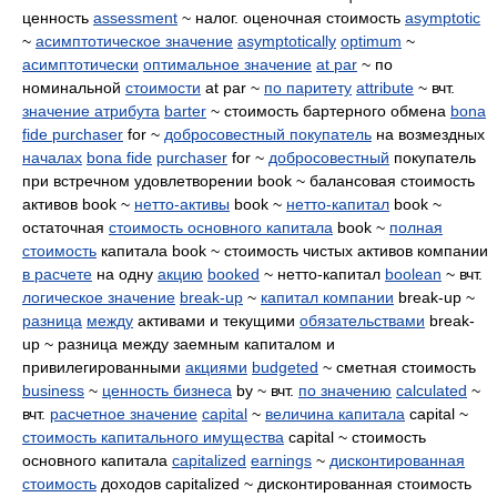
ценность
assessment
~ налог. оценочная стоимость
asymptotic
~
асимптотическое значение
asymptotically
optimum
~
асимптотически
оптимальное значение
at par
~ по
номинальной
стоимости
at par ~
по паритету
attribute
~ вчт.
значение атрибута
barter
~ стоимость бартерного обмена
bona
fide purchaser
for ~
добросовестный покупатель
на возмездных
началах
bona fide
purchaser
for ~
добросовестный
покупатель
при встречном удовлетворении book ~ балансовая стоимость
активов book ~
нетто-активы
book ~
нетто-капитал
book ~
остаточная
стоимость основного капитала
book ~
полная
стоимость
капитала book ~ стоимость чистых активов компании
в расчете
на одну
акцию
booked
~ нетто-капитал
boolean
~ вчт.
логическое значение
break-up
~
капитал компании
break-up ~
разница
между
активами и текущими
обязательствами
break-
up ~ разница между заемным капиталом и
привилегированными
акциями
budgeted
~ сметная стоимость
business
~
ценность бизнеса
by ~ вчт.
по значению
calculated
~
вчт.
расчетное значение
capital
~
величина капитала
capital ~
стоимость капитального имущества
capital ~ стоимость
основного капитала
capitalized
earnings
~
дисконтированная
стоимость
доходов capitalized ~ дисконтированная стоимость