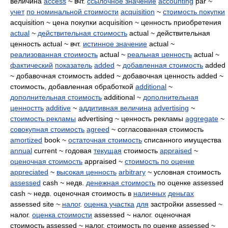
величина
access
~ вчт.
ссылочное значение
accounting
par ~
учет
по номинальной стоимости
acquisition
~
стоимость покупки
acquisition ~ цена покупки acquisition ~ ценность приобретения
actual
~
действительная стоимость
actual ~ действительная
ценность actual ~ вчт.
истинное значение
actual ~
реализованная стоимость
actual ~
реальная ценность
actual ~
фактический
показатель
added
~
добавленная стоимость
added
~ добавочная стоимость added ~ добавочная ценность added ~
стоимость, добавленная обработкой
additional
~
дополнительная стоимость
additional ~
дополнительная
ценностть
additive
~
аддитивная величина
advertising
~
стоимость рекламы
advertising ~ ценность рекламы
aggregate
~
совокупная стоимость
agreed
~ согласованная стоимость
amortized
book ~
остаточная стоимость
списанного имущества
annual
current ~ годовая
текущая
стоимость
appraised
~
оценочная стоимость
appraised ~
стоимость по оценке
appreciated
~
высокая ценность
arbitrary
~ условная стоимость
assessed
cash ~ недв.
денежная стоимость
по оценке assessed
cash ~ недв. оценочная стоимость в
наличных
деньгах
assessed site ~
налог
.
оценка участка
для
застройки assessed ~
налог.
оценка стоимости
assessed ~ налог. оценочная
стоимость assessed ~ налог. стоимость по оценке assessed ~