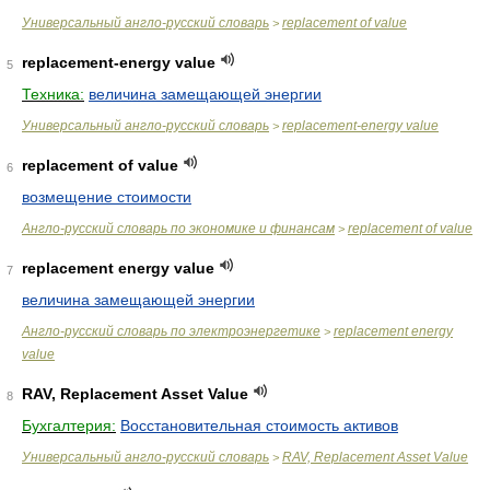
Универсальный англо-русский словарь
replacement of value
>
replacement-energy value
5
Техника:
величина замещающей энергии
Универсальный англо-русский словарь
replacement-energy value
>
replacement of value
6
возмещение стоимости
Англо-русский словарь по экономике и финансам
replacement of value
>
replacement energy value
7
величина замещающей энергии
Англо-русский словарь по электроэнергетике
replacement energy
>
value
RAV, Replacement Asset Value
8
Бухгалтерия:
Восстановительная стоимость активов
Универсальный англо-русский словарь
RAV, Replacement Asset Value
>