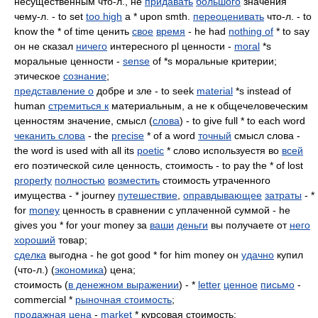
несущественным что-л., не
придавать
большого
значения
чему-л. - to set
too high
a * upon smth.
переоценивать
что-л. - to
know the * of time ценить
свое
время
- he had
nothing of
* to say
он не сказал
ничего
интересного pl ценности -
moral
*s
моральные ценности -
sense
of *s моральные критерии;
этическое
сознание
;
представление о
добре и зле - to seek
material
*s instead of
human
стремиться к
материальным, а не к общечеловеческим
ценностям значение, смысл (
слова
) - to give full * to each word
чеканить слова
- the
precise
* of a word
точный
смысл слова -
the word is used with all its
poetic
* слово используестя во
всей
его поэтической силе ценность, стоимость - to pay the * of lost
property
полностью
возместить
стоимость утраченного
имущества - * journey
путешествие
,
оправдывающее
затраты
- *
for
money
ценность в сравнении с уплаченной суммой - he
gives you * for your money за
ваши
деньги
вы получаете от
него
хороший
товар;
сделка
выгодна - he got good * for him money он
удачно
купил
(что-л.) (
экономика
) цена;
стоимость (
в денежном выражении
) - *
letter
ценное
письмо
-
сommercial *
рыночная стоимость
;
продажная цена
-
market
* курсовая стоимость;