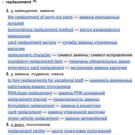
replacement
9
1.
n
замещение, замена
the replacement of worn-out parts
—
замена изношенных
деталей
isomorphous replacement method
—
метод изоморфного
замещения
card replacement service
—
служба замены утраченных
карточек
replacement character
— символ замены; символ исправления
mandatory replacement item
—
перечень обязательных замен
emergency card replacement
—
экстренная замена карточки
2.
n
замена, подмена, смена
to hire replacements for vacational staff
—
нанимать временных
работников взамен отпускников
RNA base replacement
—
замена РНК-оснований
replacement interval
—
периодичность замены
formulation replacement
—
замена в рецептуре
card replacement
—
замена утраченной карточки
motor vehicle replacement
—
замена автомобилей
3.
n воен.
пополнение
replacement centre
—
центр подготовки пополнений