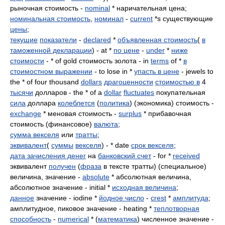
рыночная стоимость -
nominal
* наричательная цена;
номинальная стоимость
,
номинал
-
current
*s существующие
цены
;
текущие
показатели
-
declared
*
объявленная стоимость
(
в
таможенной декларации
) - at *
по цене
-
under
*
ниже
стоимости
- * of gold стоимость золота - in
terms
of *
в
стоимостном выражении
- to lose in *
упасть в цене
- jewels to
the * of four thousand
dollars
драгоценности
стоимостью в
4
тысячи
долларов - the * of a
dollar
fluctuates
покупательная
сила
доллара
колеблется
(
политика
) (экономика) стоимость -
exchange
* меновая стоимость -
surplus
* прибавочная
стоимость (финансовое)
валюта
;
сумма векселя
или
тратты
;
эквивалент
(
суммы
векселя
) - * date
срок векселя
;
дата зачисления денег
на
банковский счет
- for *
received
эквивалент
получен
(
фраза
в тексте тратты) (специальное)
величина, значение -
absolute
* абсолютная величина,
абсолютное значение - initial *
исходная величина
;
данное
значение - iodine *
йодное число
-
crest
*
амплитуда
;
амплитудное, пиковое значение - heating *
теплотворная
способность
-
numerical
* (
математика
) численное значение -