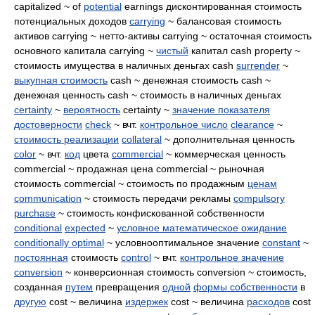
capitalized ~ of
potential
earnings дисконтированная стоимость
потенциальных доходов
carrying
~ балансовая стоимость
активов carrying ~ нетто-активы carrying ~ остаточная стоимость
основного капитала carrying ~
чистый
капитал cash property ~
стоимость имущества в наличных деньгах cash
surrender
~
выкупная стоимость
cash ~ денежная стоимость cash ~
денежная ценность cash ~ стоимость в наличных деньгах
certainty
~
вероятность
certainty ~
значение показателя
достоверности
check
~ вчт.
контрольное число
clearance
~
стоимость реализации
collateral
~ дополнительная ценность
color
~ вчт.
код
цвета
commercial
~ коммерческая ценность
commercial ~ продажная цена commercial ~ рыночная
стоимость commercial ~ стоимость по продажным
ценам
communication
~ стоимость передачи рекламы
compulsory
purchase
~ стоимость конфискованной собственности
conditional
expected
~
условное математическое ожидание
conditionally optimal
~ условнооптимальное значение
constant
~
постоянная
стоимость
control
~ вчт.
контрольное значение
conversion
~ конверсионная стоимость conversion ~ стоимость,
созданная
путем
превращения
одной
формы собственности
в
другую
cost ~ величина
издержек
cost ~ величина
расходов
cost