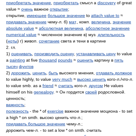
приобретать значение
,
приобретать
смысл a
discovery
of great
value ≈
очень
важное
открытие
;
открытие,
имеющее
большое значение
to
attach value to
≈
придавать значение
чему-л. б)
мат
., комп.
величина
,
значение
absolute value
≈
абсолютная величина
,
абсолютное значение
numerical value
≈ численное значение в) муз.
длительность
(
ноты
) г) живоп.
сочетание
света и тени в картине
2. гл.
1)
оценивать
,
производить оценку
,
устанавливать цену
to value
a
painting
at five
thousand
pounds
≈
оценить
картину в
пять
тысяч
фунтов
2)
дорожить
,
ценить
,
быть
высокого мнения,
отдавать должное
to value highly, to value
very much
≈
высоко ценить
кого-л./что-л.
to value smb. as a
friend
≈
считать
кого-л.
другом
He values
himself on his
genealogy
. ≈ Он гордится
своей
родословной.
ценность;
важность
;
полезность
- the * of
exercise
важное значение моциона - to set
a high * on smth. высоко ценить что-л.;
придавать большое значение
чему-л.;
дорожить чем-л. - to set a low * on smth. считать