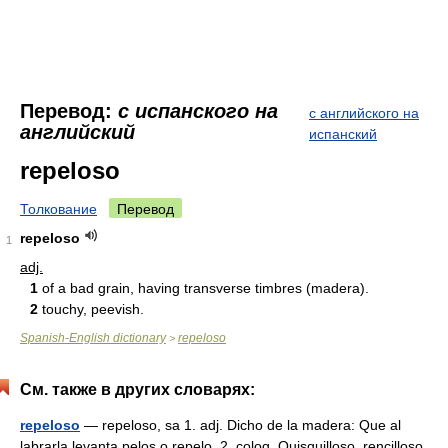
Перевод:
с испанского на
с английского на
английский
испанский
repeloso
Толкование
Перевод
repeloso
1
adj.
1
of a bad grain, having transverse timbres (madera).
2
touchy, peevish.
Spanish-English dictionary
repeloso
>
См. также в других словарях:
repeloso
— repeloso, sa 1. adj. Dicho de la madera: Que al
labrarla levanta pelos o repelo. 2. coloq. Quisquilloso, rencilloso …