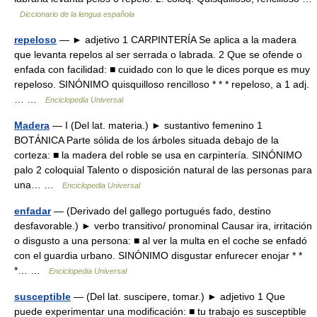
Diccionario de la lengua española
repeloso
— ► adjetivo 1 CARPINTERÍA Se aplica a la madera
que levanta repelos al ser serrada o labrada. 2 Que se ofende o
enfada con facilidad: ■ cuidado con lo que le dices porque es muy
repeloso. SINÓNIMO quisquilloso rencilloso * * * repeloso, a 1 adj.
… …
Enciclopedia Universal
Madera
— I (Del lat. materia.) ► sustantivo femenino 1
BOTÁNICA Parte sólida de los árboles situada debajo de la
corteza: ■ la madera del roble se usa en carpintería. SINÓNIMO
palo 2 coloquial Talento o disposición natural de las personas para
una… …
Enciclopedia Universal
enfadar
— (Derivado del gallego portugués fado, destino
desfavorable.) ► verbo transitivo/ pronominal Causar ira, irritación
o disgusto a una persona: ■ al ver la multa en el coche se enfadó
con el guardia urbano. SINÓNIMO disgustar enfurecer enojar * *
*… …
Enciclopedia Universal
susceptible
— (Del lat. suscipere, tomar.) ► adjetivo 1 Que
puede experimentar una modificación: ■ tu trabajo es susceptible