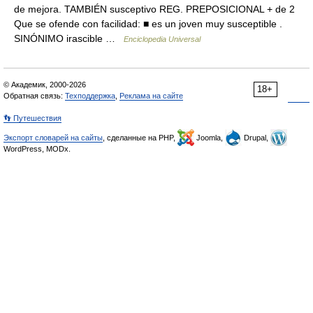
de mejora. TAMBIÉN susceptivo REG. PREPOSICIONAL + de 2
Que se ofende con facilidad: ■ es un joven muy susceptible .
SINÓNIMO irascible …
Enciclopedia Universal
© Академик, 2000-2026
18+
Обратная связь:
Техподдержка
,
Реклама на сайте
👣 Путешествия
Экспорт словарей на сайты
, сделанные на PHP,
Joomla,
Drupal,
WordPress, MODx.