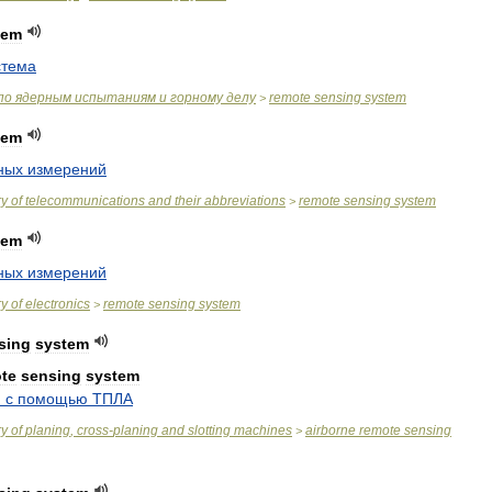
tem
стема
по
ядерным
испытаниям
и
горному
делу
remote
sensing
system
>
tem
ных
измерений
ry
of
telecommunications
and
their
abbreviations
remote
sensing
system
>
tem
ных
измерений
ry
of
electronics
remote
sensing
system
>
sing
system
te
sensing
system
я
с
помощью
ТПЛА
ry
of
planing
,
cross
-
planing
and
slotting
machines
airborne
remote
sensing
>