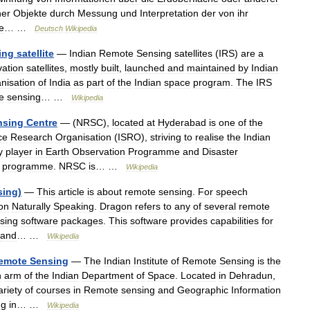
her
Objekte
durch
Messung
und
Interpretation
der
von
ihr
e
… …
Deutsch
Wikipedia
ing
satellite
—
Indian
Remote
Sensing
satellites
(
IRS
)
are
a
ation
satellites
,
mostly
built
,
launched
and
maintained
by
Indian
nisation
of
India
as
part
of
the
Indian
space
program
.
The
IRS
e
sensing
… …
Wikipedia
nsing
Centre
— (
NRSC
),
located
at
Hyderabad
is
one
of
the
ce
Research
Organisation
(
ISRO
),
striving
to
realise
the
Indian
y
player
in
Earth
Observation
Programme
and
Disaster
programme
.
NRSC
is
… …
Wikipedia
sing
)
—
This
article
is
about
remote
sensing
.
For
speech
on
Naturally
Speaking
.
Dragon
refers
to
any
of
several
remote
sing
software
packages
.
This
software
provides
capabilities
for
and
… …
Wikipedia
emote
Sensing
—
The
Indian
Institute
of
Remote
Sensing
is
the
n
arm
of
the
Indian
Department
of
Space
.
Located
in
Dehradun
,
ariety
of
courses
in
Remote
sensing
and
Geographic
Information
ng
in
… …
Wikipedia