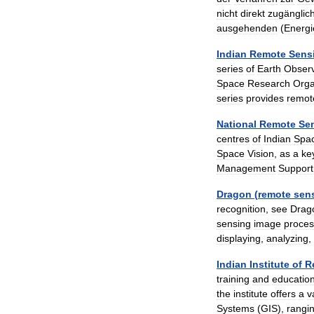
nicht
direkt
zugänglic
ausgehenden
(
Energi
Indian
Remote
Sens
series
of
Earth
Observ
Space
Research
Orga
series
provides
remot
National
Remote
Se
centres
of
Indian
Spa
Space
Vision
,
as
a
ke
Management
Support
Dragon
(
remote
sen
recognition
,
see
Drag
sensing
image
proces
displaying
,
analyzing
,
Indian
Institute
of
R
training
and
educatio
the
institute
offers
a
v
Systems
(
GIS
),
rangi