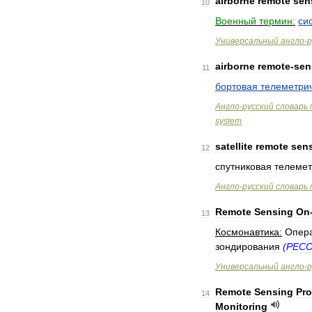
airborne
remote
sen
10
Военный
термин:
си
Универсальный
англо
-
р
airborne
remote
-
sen
11
бортовая
телеметри
Англо
-
русский
словарь
system
satellite
remote
sen
12
спутниковая
телемет
Англо
-
русский
словарь
Remote
Sensing
On
13
Космонавтика:
Опер
зондирования
(
РЕС
Универсальный
англо
-
р
Remote
Sensing
Pr
14
Monitoring