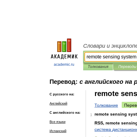
Словари и энциклоп
academic.ru
Толкования
Переводы
Перевод:
с английского на 
remote sens
С русского на:
Английский
Толкование
Перев
С английского на:
remote
sensing
sys
1
Все языки
RSS
,
remote
sensin
система
дистанцион
Испанский