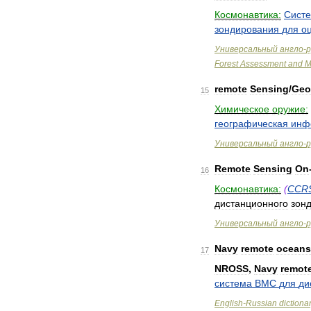
Космонавтика:
Сист
зондирования
для
о
Универсальный
англо
-
р
Forest
Assessment
and
M
remote
Sensing
/
Geo
15
Химическое
оружие:
географическая
инф
Универсальный
англо
-
р
Remote
Sensing
On
16
Космонавтика:
(
CCR
дистанционного
зон
Универсальный
англо
-
р
Navy
remote
oceans
17
NROSS
,
Navy
remot
система
ВМС
для
ди
English
-
Russian
dictiona