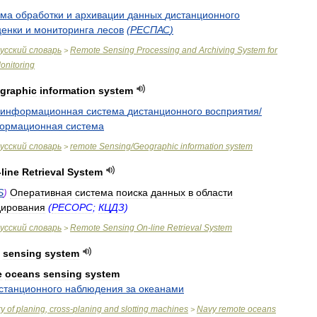
ема
обработки
и
архивации
данных
дистанционного
ценки
и
мониторинга
лесов
(
РЕСПАС
)
усский
словарь
Remote
Sensing
Processing
and
Archiving
System
for
>
onitoring
graphic
information
system
информационная
система
дистанционного
восприятия
/
ормационная
система
усский
словарь
remote
Sensing
/
Geographic
information
system
>
-
line
Retrieval
System
S
)
Оперативная
система
поиска
данных
в
области
дирования
(
РЕСОРС
;
КЦДЗ
)
усский
словарь
Remote
Sensing
On
-
line
Retrieval
System
>
sensing
system
e
oceans
sensing
system
станционного
наблюдения
за
океанами
ry
of
planing
,
cross
-
planing
and
slotting
machines
Navy
remote
oceans
>