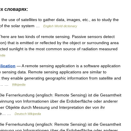
их
словарях:
.
the
use
of
satellites
to
gather
data
,
images
,
etc
.,
as
to
study
the
of
the
solar
system
…
English
World
dictionary
There
are
two
kinds
of
remote
sensing
.
Passive
sensors
detect
ion
)
that
is
emitted
or
reflected
by
the
object
or
surrounding
area
ected
sunlight
is
the
most
common
source
of
radiation
measured
edia
lication
—
A
remote
sensing
application
is
a
software
application
e
sensing
data
.
Remote
sensing
applications
are
similar
to
t
they
enable
generating
geographic
information
from
satellite
and
.… …
Wikipedia
Die
Fernerkundung
(
englisch:
Remote
Sensing
)
ist
die
Gesamtheit
innung
von
Informationen
über
die
Erdoberfläche
oder
anderer
her
Objekte
durch
Messung
und
Interpretation
der
von
ihr
e
… …
Deutsch
Wikipedia
Die
Fernerkundung
(
englisch:
Remote
Sensing
)
ist
die
Gesamtheit
innung
von
Informationen
über
die
Erdoberfläche
oder
anderer