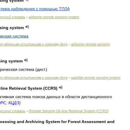
sing
system
стема
наблюдения
с
помощью
ТПЛА
усский
словарь
airborne
remote
sensing
system
>
sing
system
ческая
система
по
ядерным
испытаниям
и
горному
делу
airborne
remote
-
sensing
>
sing
system
рическая
система
(
дист
.)
по
ядерным
испытаниям
и
горному
делу
satellite
remote
sensing
system
>
-
line
Retrieval
System
(
CCRS
)
ативная
система
поиска
данных
в
области
дистанционного
ОРС
;
КЦДЗ
)
усский
словарь
Remote
Sensing
On
-
line
Retrieval
System
(
CCRS
)
>
ocessing
and
Archiving
System
for
Forest
Assessment
and