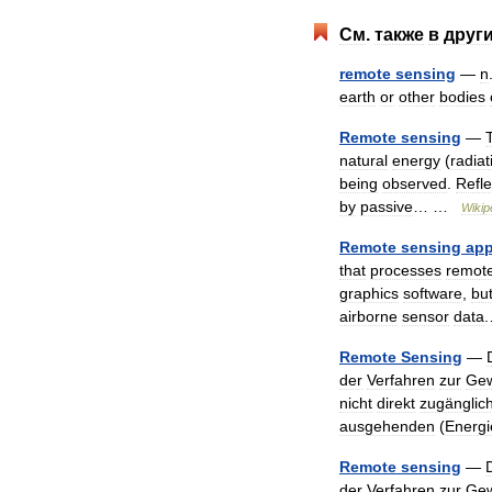
См
.
также
в
друг
remote
sensing
—
n
earth
or
other
bodies
Remote
sensing
—
natural
energy
(
radiat
being
observed
.
Refl
by
passive
… …
Wikip
Remote
sensing
app
that
processes
remot
graphics
software
,
bu
airborne
sensor
data
Remote
Sensing
—
der
Verfahren
zur
Gew
nicht
direkt
zugänglic
ausgehenden
(
Energi
Remote
sensing
—
der
Verfahren
zur
Gew