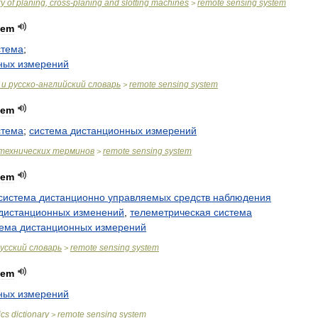
ry
of
planing
,
cross
-
planing
and
slotting
machines
remote
sensing
system
>
tem
стема
;
ных
измерений
и
русско
-
английский
словарь
remote
sensing
system
>
tem
стема
;
система
дистанционных
измерений
технических
терминов
remote
sensing
system
>
tem
система
дистанционно
управляемых
средств
наблюдения
дистанционных
изменений
,
телеметрическая
система
тема
дистанционных
измерений
усский
словарь
remote
sensing
system
>
tem
ных
измерений
ics
dictionary
remote
sensing
system
>