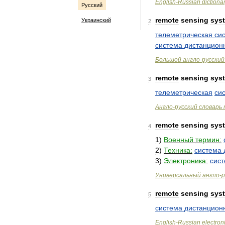
English
-
Russian
dictiona
Русский
remote
sensing
sys
Украинский
2
телеметрическая
си
система
дистанцион
Большой
англо
-
русский
remote
sensing
sys
3
телеметрическая
си
Англо
-
русский
словарь
remote
sensing
sys
4
1
)
Военный
термин:
2
)
Техника:
система
3
)
Электроника:
сис
Универсальный
англо
-
р
remote
sensing
sys
5
система
дистанцион
English
-
Russian
electron