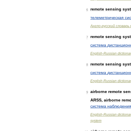
remote
sensing
sys
6
телеметрическая
си
Англо
-
русский
словарь
remote
sensing
sys
7
система
дистанцион
English
-
Russian
dictiona
remote
sensing
sys
8
система
дистанцион
English
-
Russian
dictiona
airborne
remote
sen
9
ARSS
,
airborne
remo
система
наблюдени
English
-
Russian
dictiona
system