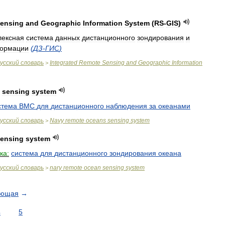
ensing
and
Geographic
Information
System
(
RS
-
GIS
)
лексная
система
данных
дистанционного
зондирования
и
ормации
(
ДЗ
-
ГИС
)
усский
словарь
Integrated
Remote
Sensing
and
Geographic
Information
>
sensing
system
стема
ВМС
для
дистанционного
наблюдения
за
океанами
усский
словарь
Navy
remote
oceans
sensing
system
>
ensing
system
ка:
система
для
дистанционного
зондирования
океана
усский
словарь
nary
remote
ocean
sensing
system
>
ующая
→
4
5