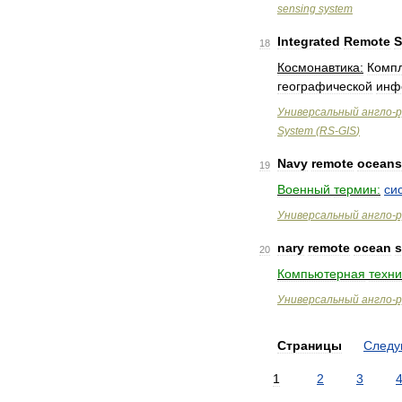
sensing
system
Integrated
Remote
S
18
Космонавтика:
Комп
географической
инф
Универсальный
англо
-
р
System
(
RS
-
GIS
)
Navy
remote
oceans
19
Военный
термин:
си
Универсальный
англо
-
р
nary
remote
ocean
s
20
Компьютерная
техни
Универсальный
англо
-
р
Страницы
След
1
2
3