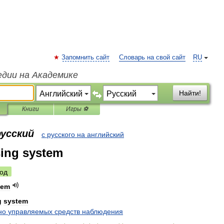
Запомнить сайт
Словарь на свой сайт
RU
едии на Академике
Найти!
Книги
Игры ⚽
русский
с русского на английский
ing system
од
tem
g
system
но
управляемых
средств
наблюдения