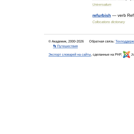
Universalium
refurbish
—
verb
Ref
Collocations
dictionary
© Академик, 2000-2026
Обратная связь:
Техподдерж
👣 Путешествия
Экспорт словарей на сайты
, сделанные на PHP,
Jo