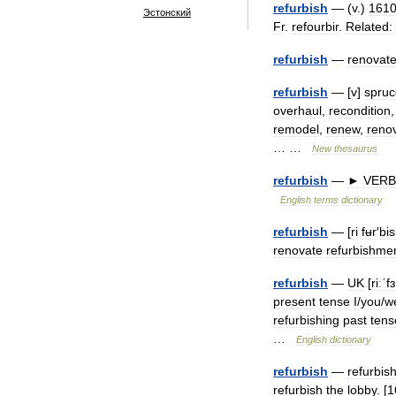
refurbish
— (
v
.)
161
Эстонский
Fr
.
refourbir
.
Related:
refurbish
—
renovat
refurbish
— [
v
]
spruc
overhaul
,
recondition
remodel
,
renew
,
reno
… …
New
thesaurus
refurbish
—
►
VERB
English
terms
dictionary
refurbish
— [
ri
fʉr
′
bi
renovate
refurbishme
refurbish
—
UK
[
riːˈfɜ
present
tense
I
/
you
/
w
refurbishing
past
tens
…
English
dictionary
refurbish
—
refurbis
refurbish
the
lobby
. [
1