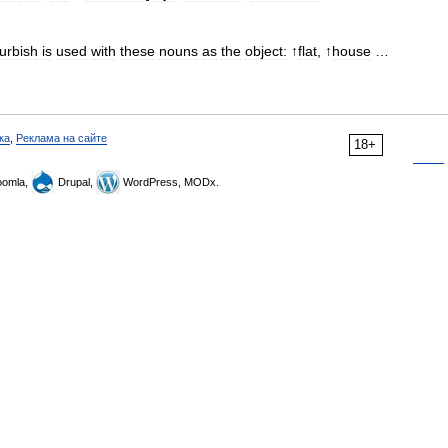
urbish
is
used
with
these
nouns
as
the
object:
↑
flat
, ↑
house
…
ка
,
Реклама на сайте
18+
omla,
Drupal,
WordPress, MODx.