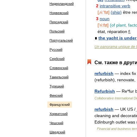
Нидерландский
2
intransitive
verb
[
‚ri:
'
fɪt
]
(
ship
)
être
re
Норвежский
3
noun
Персидский
['
ri:fɪt
]
(
of
plant
,
fact
état
,
réparation
f
;
Польский
∎
the
yacht
is
under
Португальский
Un
panorama
unique
de
l
Русский
Сербский
См
.
также
в
друг
Словенский
refurbish
—
index
fix
Тамильский
(
refurbish
),
renovate
,
Турецкий
Refurbish
—
Re
*
fur
Финский
Collaborative
International
Di
Французский
refurbish
—
UK
US
/
ˌ
Хорватский
cleaning
and
decorati
Edinburgh
outlet
was
Чешский
Financial
and
business
ter
Шведский