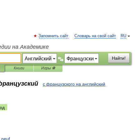
Запомнить сайт
Словарь на свой сайт
RU
едии на Академике
Найти!
Книги
Игры ⚽
 французский
с французского на английский
од
neuf