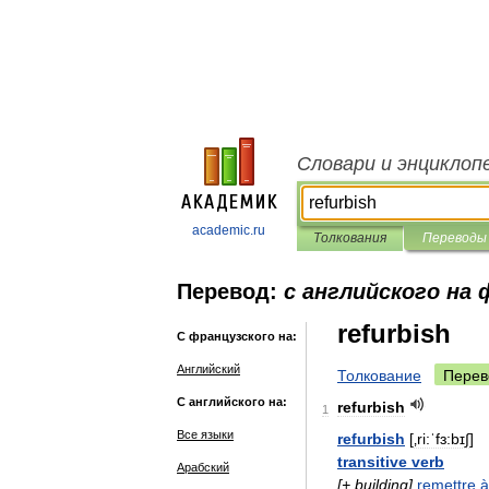
Словари и энциклоп
academic.ru
Толкования
Переводы
Перевод:
с английского на
refurbish
С французского на:
Английский
Толкование
Перев
С английского на:
refurbish
1
Все языки
refurbish
[
‚ri:ˈfɜ:bɪ∫
]
transitive
verb
Арабский
[+
building
]
remettre
à