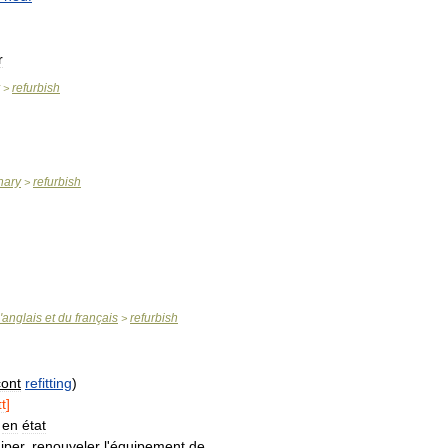
r
refurbish
>
nary
refurbish
>
'
anglais
et
du
français
refurbish
>
cont
refitting
)
ɪt
]
en
état
iper
,
renouveler
l
'
équipement
de