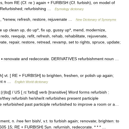
0s
,
from
RE
(
Cf
.
re
)
again
+
FURBISH
(
Cf
.
furbish
),
on
model
of
Refurbished
;
refurbishing
…
Etymology
dictionary
e
, *
renew
,
refresh
,
restore
,
rejuvenate
…
New
Dictionary
of
Synonyms
e
up
clean
up
,
do
up
*,
fix
up
,
gussy
up
*,
mend
,
modernize
,
,
redo
,
reequip
,
refit
,
refresh
,
rehab
,
rehabilitate
,
rejuvenate
,
vate
,
repair
,
restore
,
retread
,
revamp
,
set
to
rights
,
spruce
,
update
;
▪
renovate
and
redecorate
.
DERIVATIVES
refurbishment
noun
…
sh
]
vt
. [
RE
+
FURBISH
]
to
brighten
,
freshen
,
or
polish
up
again
;
nt
n
…
English
World
dictionary
ː
(
r
)
bɪʃ
] /
US
[
ˌrɪˈfɜrbɪʃ
]
verb
[
transitive
]
Word
forms
refurbish
:
e
/
they
refurbish
he
/
she
/
it
refurbishes
present
participle
e
refurbished
past
participle
refurbished
to
improve
a
room
or
a
…
hment
,
n
. /
ree
ferr
bish
/,
v
.
t
.
to
furbish
again
;
renovate
;
brighten:
to
605
15
;
RE
+
FURBISH
]
Syn
.
refurnish
,
redecorate
. * * * …