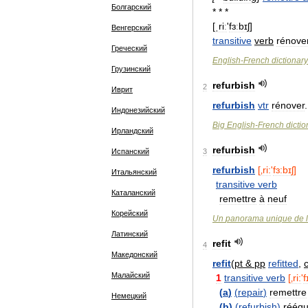
Болгарский
* * *
[
ˌriː
'
fɜːbɪʃ
]
Венгерский
transitive
verb
rénove
Греческий
English
-
French
dictionary
Грузинский
refurbish
2
Иврит
refurbish
vtr
rénover
.
Индонезийский
Big
English
-
French
dictio
Ирландский
refurbish
Испанский
3
refurbish
[
‚ri:
'
fɜ:bɪʃ
]
Итальянский
transitive
verb
Каталанский
remettre
à
neuf
Корейский
Un
panorama
unique
de
l
Латинский
refit
4
Македонский
refit
(
pt
&
pp
refitted
,
Малайский
1
transitive
verb
[
‚ri:
'
f
(
a
)
(
repair
)
remettre
Немецкий
(
b
)
(
refurbish
)
rééqu