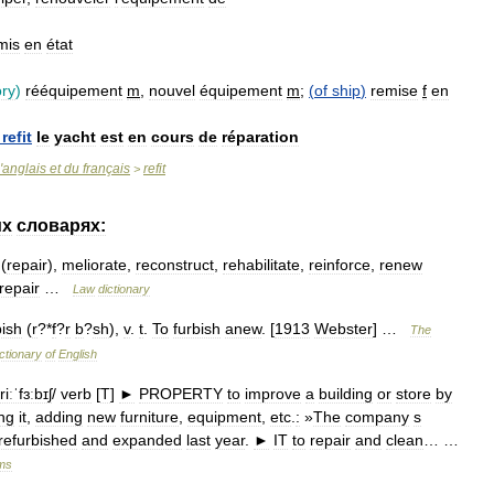
mis
en
état
ory
)
rééquipement
m
,
nouvel
équipement
m
;
(
of
ship
)
remise
f
en
refit
le
yacht
est
en
cours
de
réparation
'
anglais
et
du
français
refit
>
их
словарях:
(
repair
),
meliorate
,
reconstruct
,
rehabilitate
,
reinforce
,
renew
repair
…
Law
dictionary
bish
(
r
?*
f
?
r
b
?
sh
),
v
.
t
.
To
furbish
anew
. [
1913
Webster
] …
The
ctionary
of
English
riːˈfɜːbɪʃ
/
verb
[
T
]
►
PROPERTY
to
improve
a
building
or
store
by
ng
it
,
adding
new
furniture
,
equipment
,
etc
.
:
»
The
company
s
refurbished
and
expanded
last
year
.
►
IT
to
repair
and
clean
… …
ms