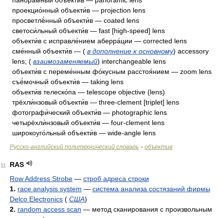
панора́мный объекти́в — panoramic lens
проекцио́нный объекти́в — projection lens
просветлё́нный объекти́в — coated lens
светоси́льный объекти́в — fast [high-speed] lens
объекти́в с исправле́нием аберра́ции — corrected lens
сме́нный объекти́в — (
в дополнение к основному
) accessory
lens; (
взаимозаменяемый
) interchangeable lens
объекти́в с переме́нным фо́кусным расстоя́нием — zoom lens
съё́мочный объекти́в — taking lens
объекти́в телеско́па — telescope objective (lens)
трёхли́нзовый объекти́в — three-clement [triplet] lens
фотографи́ческий объекти́в — photographic lens
четырёхли́нзовый объекти́в — four-clement lens
широкоуго́льный объекти́в — wide-angle lens
Русско-английский политехнический словарь
объектив
>
RAS
11
Row Address Strobe
—
строб адреса строки
1.
race analysis system
—
система анализа состязаний фирмы
Delco Electronics
(
США
)
2.
random access scan
—
метод сканирования с произвольным