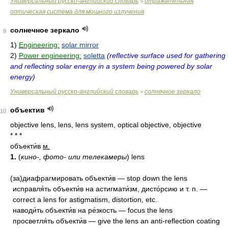
Универсальный русско-английский словарь
отражательная
>
оптическая система для мощного излучения
солнечное зеркало
9
1)
Engineering:
solar mirror
2)
Power engineering:
soletta
(reflective surface used for gathering
and reflecting solar energy in a system being powered by solar
energy)
Универсальный русско-английский словарь
солнечное зеркало
>
объектив
10
objective lens, lens, lens system, optical objective, objective
* * *
объекти́в
м.
1.
(
кино-, фото- или телекамеры
) lens
(за)диафрагмировать объекти́в — stop down the lens
исправля́ть объекти́в на астигмати́зм, дисто́рсию и т. п. —
correct a lens for astigmatism, distortion, etc.
наводи́ть объекти́в на ре́зкость — focus the lens
просветля́ть объекти́в — give the lens an anti-reflection coating