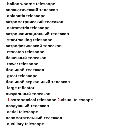
balloon-borne telescope
апланатический телескоп
aplanatic telescope
астрометрический телескоп
astrometric telescope
астронавигационный телескоп
star-tracking telescope
астрофизический телескоп
research telescope
башенный телескоп
tower telescope
большой телескоп
great telescope
большой зеркальный телескоп
large reflector
визуальный телескоп
1.
astronomical telescope
2.
visual telescope
воздушный телескоп
aerial telescope
вспомогательный телескоп
auxiliary telescope