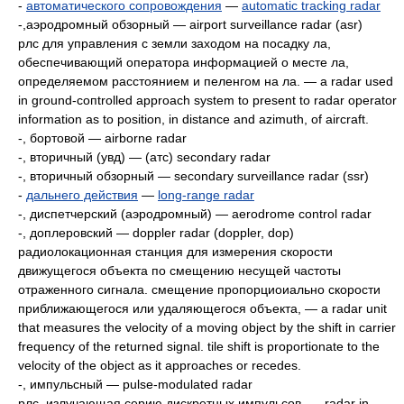
-
автоматического сопровождения
—
automatic tracking radar
-,аэродромный обзорный — airport surveillance radar (asr)
рлс для управления с земли заходом на посадку ла,
обеспечивающий оператора информацией о месте ла,
определяемом расстоянием и пеленгом на ла. — а radar used
in ground-сопtrolled approach system to present to radar operator
information as to position, in distance and azimuth, of aircraft.
-, бортовой — airborne radar
-, вторичный (увд) — (атс) secondary radar
-, вторичный обзорный — secondary surveillance radar (ssr)
-
дальнего действия
—
long-range radar
-, диспетчерский (аэродромный) — aerodrome control radar
-, доплеровский — doppler radar (doppler, dop)
радиолокационная станция для измерения скорости
движущегося объекта по смещению несущей частоты
отраженного сигнала. смещение пропорциоиально скорости
приближающегося или удаляющегося объекта, — а radar unit
that measures the velocity of a moving object by the shift in carrier
frequency of the returned signal. tile shift is proportionate to the
velocity of the object as it approaches or recedes.
-, импульсный — pulse-modulated radar
рлс, излучающая серию дискретных импульсов, — radar in