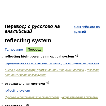
Перевод:
с русского на
с английского на
английский
русский
reflecting system
Толкование
Перевод
reflecting high-power beam optical system
1
отражательная оптическая система для мощного излучения
Англо-русский словарь промышленной и научной лексики
reflecting
>
high-power beam optical system
отражательная система
2
reflecting system
Русско-английский физический словарь
отражательная система
>
отражатель