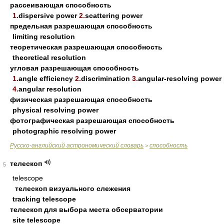
рассеивающая способность
1.
dispersive power
2.
scattering power
предельная разрешающая способность
limiting resolution
теоретическая разрешающая способность
theoretical resolution
угловая разрешающая способность
1.
angle efficiency
2.
discrimination
3.
angular-resolving power
4.
angular resolution
физическая разрешающая способность
physical resolving power
фотографическая разрешающая способность
photographic resolving power
Русско-английский астрономический словарь
способность
>
телескоп
5
telescope
телескоп визуального слежения
tracking telescope
телескоп для выбора места обсерватории
site telescope