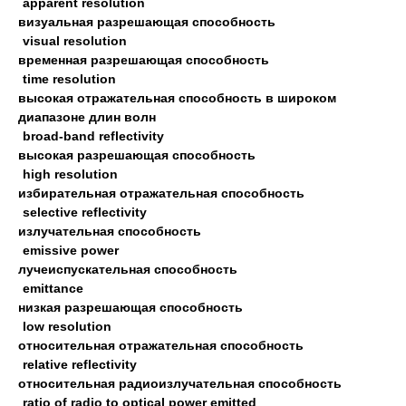
apparent resolution
визуальная разрешающая способность
visual resolution
временная разрешающая способность
time resolution
высокая отражательная способность в широком
диапазоне длин волн
broad-band reflectivity
высокая разрешающая способность
high resolution
избирательная отражательная способность
selective reflectivity
излучательная способность
emissive power
лучеиспускательная способность
emittance
низкая разрешающая способность
low resolution
относительная отражательная способность
relative reflectivity
относительная радиоизлучательная способность
ratio of radio to optical power emitted