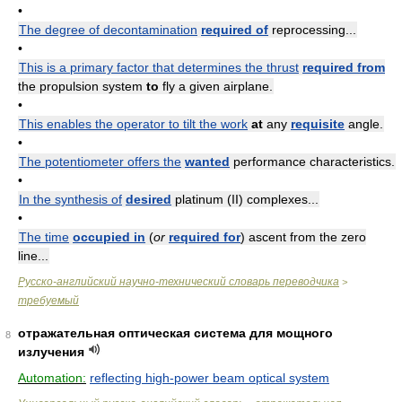
•
The degree of decontamination
required of
reprocessing...
•
This is a primary factor that determines the thrust
required from
the propulsion system
to
fly a given airplane.
•
This enables the operator to tilt the work
at
any
requisite
angle.
•
The potentiometer offers the
wanted
performance characteristics.
•
In the synthesis of
desired
platinum (II) complexes...
•
The time
occupied in
(
or
required for
) ascent from the zero
line...
Русско-английский научно-технический словарь переводчика
>
требуемый
отражательная оптическая система для мощного
8
излучения
Automation:
reflecting high-power beam optical system