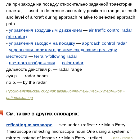
ла при заходе на посадку относительно заданной траектории
полета, — used to determine accuratelу position in range, azimuth
and level of aircraft during approach relative to selected approach
path.
-
управления воздушным движением
—
air traffic control radar
(atc radar)
-
управления заходом на посадку
—
approach control radar
-
управления полетом в режимe следования рельефу
местности
—
terrain-following radar
-
цветного изображения
—
color radar
дальность действия р. — radar range
луч р. — radar beam
по р. — by the radar
Русско-английский сборник авиационно-технических терминов
>
радиолокатор
См. также в других словарях:
reflecting microscope
— see under ↑reflect • • • Main Entry:
↑microscope reflecting microscope noun One using a system of
mirrors instead of lenses • • • Main Entry: ↑reflect …
Useful english