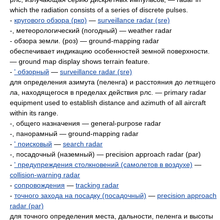
which the radiation consists of a series of discrete pulses.
-
кругового обзора (рко)
—
surveillance radar (sre)
-, метеорологический (погодный) — weather radar
- обзора земли. (роз) — ground-mapping radar
обеспечивает индикацию особенностей земной поверхности.
— ground map display shows terrain feature.
-
' обзорный
—
surveillance radar (sre)
для определения азимута (пеленга) и расстояния до летящего
ла, находящегося в пределах действия рлс. — primary radar
equipment used to establish distance and azimuth of all aircraft
within its range.
-, общего назначения — general-purpose radar
-, панорамный — ground-mapping radar
-
' поисковый
—
search radar
-, посадочный (наземный) — precision approach radar (par)
-
' предупреждения столкновений (самолетов в воздухе)
—
collision-warning radar
-
сопровождения
—
tracking radar
-
точного захода на посадку (посадочный)
—
precision approach
radar (par)
для точного определения места, дальности, пеленга и высоты