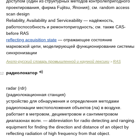
доступом (один из структурных методов контролепригодного
проектирования, фирма Fujitsu, Япония); см. random access
scan design
Reliability, Availability and Serviceability
—
надёжность,
работоспособность и ремонтопригодность; см. также CAS-
before RAS
reflecting acquisition state
—
отражающее состояние
марковской цепи, моделирующей функционирование системы
синхронизации
Англо-русский словарь промышленной и научной лексики
RAS
>
радиолокатор
12
radar (rdr)
(радиолокационная станция)
устройство для обнаружения и определения методами
радиопокации местоположения объектов (ла) в воздухе.
работает в метровом, дециметровом и сантиметровом
диапазонах волн. — abbreviation for radio detecting and ranging.
equipment for finding the direction and distance of an object by
reflecting radiation of high frequency from that object.