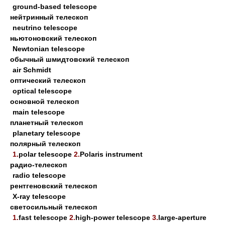
ground-based telescope
нейтринный телескоп
neutrino telescope
ньютоновский телескоп
Newtonian telescope
обычный шмидтовский телескоп
air Schmidt
оптический телескоп
optical telescope
основной телескоп
main telescope
планетный телескоп
planetary telescope
полярный телескоп
1.
polar telescope
2.
Polaris instrument
радио-телескоп
radio telescope
рентгеновский телескоп
X-ray telescope
светосильный телескоп
1.
fast telescope
2.
high-power telescope
3.
large-aperture