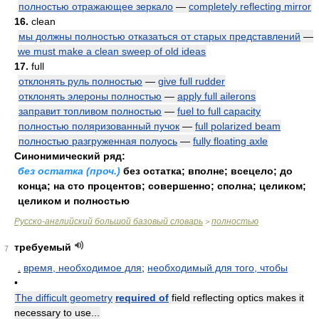
полностью отражающее зеркало
—
completely reflecting mirror
16.
clean
мы должны полностью отказаться от старых представлений
—
we must make a clean sweep of old ideas
17.
full
отклонять руль полностью
—
give full rudder
отклонять элероны полностью
—
apply full ailerons
заправит топливом полностью
—
fuel to full capacity
полностью поляризованный пучок
—
full polarized beam
полностью разгруженная полуось
—
fully floating axle
Синонимический ряд:
без остатка (проч.)
без остатка; вполне; всецело; до
конца; на сто процентов; совершенно; сполна; целиком;
целиком и полностью
Русско-английский большой базовый словарь
полностью
>
требуемый
7
.
время, необходимое для
;
необходимый для того, чтобы
•
The difficult geometry
required of
field reflecting optics makes it
necessary to use...