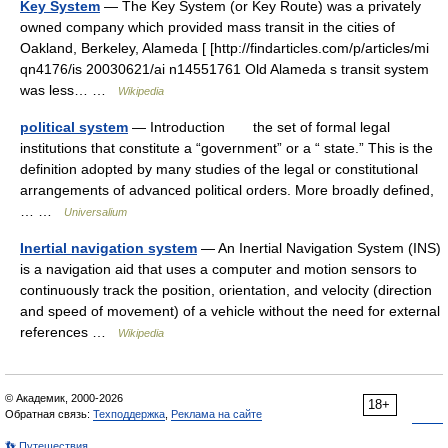
Key System
— The Key System (or Key Route) was a privately
owned company which provided mass transit in the cities of
Oakland, Berkeley, Alameda [ [http://findarticles.com/p/articles/mi
qn4176/is 20030621/ai n14551761 Old Alameda s transit system
was less… …
Wikipedia
political system
— Introduction the set of formal legal
institutions that constitute a “government” or a “ state.” This is the
definition adopted by many studies of the legal or constitutional
arrangements of advanced political orders. More broadly defined,
… …
Universalium
Inertial navigation system
— An Inertial Navigation System (INS)
is a navigation aid that uses a computer and motion sensors to
continuously track the position, orientation, and velocity (direction
and speed of movement) of a vehicle without the need for external
references …
Wikipedia
© Академик, 2000-2026
18+
Обратная связь:
Техподдержка
,
Реклама на сайте
👣 Путешествия