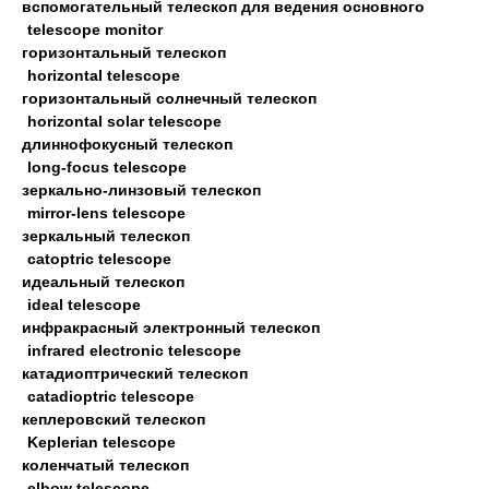
вспомогательный телескоп для ведения основного
telescope monitor
горизонтальный телескоп
horizontal telescope
горизонтальный солнечный телескоп
horizontal solar telescope
длиннофокусный телескоп
long-focus telescope
зеркально-линзовый телескоп
mirror-lens telescope
зеркальный телескоп
catoptric telescope
идеальный телескоп
ideal telescope
инфракрасный электронный телескоп
infrared electronic telescope
катадиоптрический телескоп
catadioptric telescope
кеплеровский телескоп
Keplerian telescope
коленчатый телескоп
elbow telescope