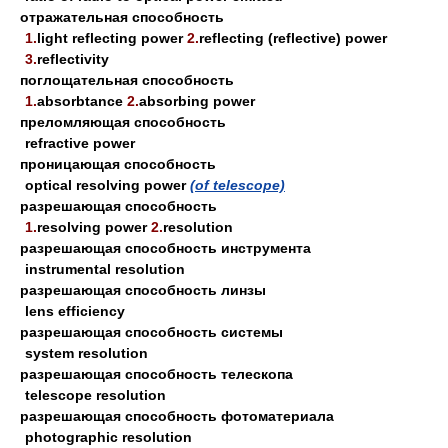
отражательная способность
1.
light reflecting power
2.
reflecting (reflective) power
3.
reflectivity
поглощательная способность
1.
absorbtance
2.
absorbing power
преломляющая способность
refractive power
проницающая способность
optical resolving power
(of telescope)
разрешающая способность
1.
resolving power
2.
resolution
разрешающая способность инструмента
instrumental resolution
разрешающая способность линзы
lens efficiency
разрешающая способность системы
system resolution
разрешающая способность телескопа
telescope resolution
разрешающая способность фотоматериала
photographic resolution