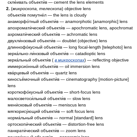
скле́ивать объекти́в — cement the lens elements
2.
(
микроскопа, телескопа
) objective lens
объекти́в помутне́л — the lens is cloudy
анаморфо́тный объекти́в — anamorphotic [anamorphic] lens
апохромати́ческий объекти́в — apochromatic lens, apochromat
ахромати́ческий объекти́в — achromatic lens
двухли́нзовый объекти́в — doublet (objective) lens
длиннофо́кусный объекти́в — long focal-length [telephoto] lens
зерка́льно-ли́нзовый объекти́в — catadioptic lens
зерка́льный объекти́в (
в микроскопах
) — reflecting objective
иммерсио́нный объекти́в — oil immersion lens
ква́рцевый объекти́в — quartz lens
киносъё́мочный объекти́в — cinematography [motion-picture]
lens
короткофо́кусный объекти́в — short-focus lens
малосветоси́льный объекти́в — slow lens
мени́сковый объекти́в — meniscus lens
мягкорису́ющий объекти́в — soft focus lens
норма́льный объекти́в — normal [standard] lens
ортоскопи́ческий объекти́в — distortion-free lens
панкрати́ческий объекти́в — zoom lens