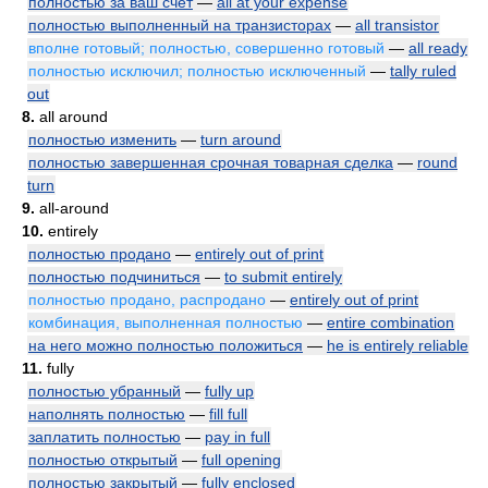
полностью за ваш счет
—
all at your expense
полностью выполненный на транзисторах
—
all transistor
вполне готовый; полностью, совершенно готовый
—
all ready
полностью исключил; полностью исключенный
—
tally ruled
out
8.
all around
полностью изменить
—
turn around
полностью завершенная срочная товарная сделка
—
round
turn
9.
all-around
10.
entirely
полностью продано
—
entirely out of print
полностью подчиниться
—
to submit entirely
полностью продано, распродано
—
entirely out of print
комбинация, выполненная полностью
—
entire combination
на него можно полностью положиться
—
he is entirely reliable
11.
fully
полностью убранный
—
fully up
наполнять полностью
—
fill full
заплатить полностью
—
pay in full
полностью открытый
—
full opening
полностью закрытый
—
fully enclosed