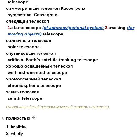
telescope
симметричный телескоп Кассегрена
symmetrical Cassegrain
следящий телескоп
1.
star telescope
(of astronavigational system)
2.
tracking
(for
moving objects)
telescope
солнечный телескоп
solar telescope
спутниковый телескоп
artificial Earth’s satellite tracking telescope
хорошо оснащенный телескоп
well-instrumented telescope
хромосферный телескоп
chromospheric telescope
зенит-телескоп
zenith telescope
Русско-английский астрономический словарь
телескоп
>
полностью
6
1.
implicity
2.
wholly