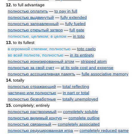
12.
to full advantage
полностью оплатить
—
to pay in full
полностью выдвинутый
—
fully extended
полностью заправленный
—
fully fueled
полностью открытый затвор
—
full gate
полностью, целиком; в целом
—
in toto
13.
to its fullest
в огромной степени; полностью
—
toto caelo
во всей полноте, полностью
—
in its entirety
полностью ионизированный атом
—
stripped atom
полностью за свой счет
—
at its sole cost and expense
полностью ассоциативная память
—
fulle associative memory
14.
totally
полностью отражающий
—
total reflecting
частично или полностью
—
in part or total
полностью безработные
—
totally unemployed
15.
completely; entirely
полностью растворимый
—
completely soluble
полностью видимый контур
—
complete outline
полностью связанный
—
completely associated
полностью редуцированная игра
—
completely reduced game