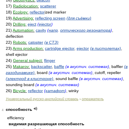
16)
Geophysics:
beacon
17)
Radiolocation:
scatterer
18)
Ecology:
reflector
ized marker
19)
Advertising:
reflecting screen
(для съёмки)
20)
Drilling:
eject
(
ejector
)
21)
Automation:
cavity
(
напр
.
оптического резонатора
)
,
deflection
22)
Robots:
catopter
(в СТЗ)
23)
Arms production:
cartridge ejector
,
ejector
(в пистолетах)
,
shell ejector
24)
General subject:
flinger
25)
Makarov:
backscatter
,
baffle
(в акустич. системах)
, baffler
(в
газодинамике)
, board
(в акустич. системах)
, cutoff, repeller
(электрод в клистроне)
, sound baffle
(в акустич. системах)
,
sounding board
(в акустич. системах)
26)
Bicycle:
reflector
(
катафот
)
, winky
Универсальный русско-английский словарь
отражатель
>
способность
4
efficiency
видимая разрешающая способность