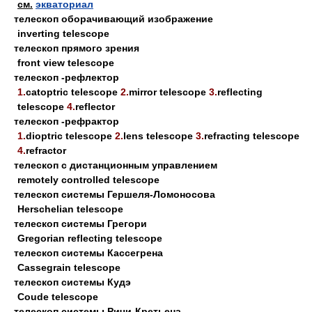
см.
экваториал
телескоп оборачивающий изображение
inverting telescope
телескоп прямого зрения
front view telescope
телескоп -рефлектор
1.
catoptric telescope
2.
mirror telescope
3.
reflecting
telescope
4.
reflector
телескоп -рефрактор
1.
dioptric telescope
2.
lens telescope
3.
refracting telescope
4.
refractor
телескоп с дистанционным управлением
remotely controlled telescope
телескоп системы Гершеля-Ломоносова
Herschelian telescope
телескоп системы Грегори
Gregorian reflecting telescope
телескоп системы Кассегрена
Cassegrain telescope
телескоп системы Кудэ
Coude telescope
телескоп системы Ричи-Кретьена