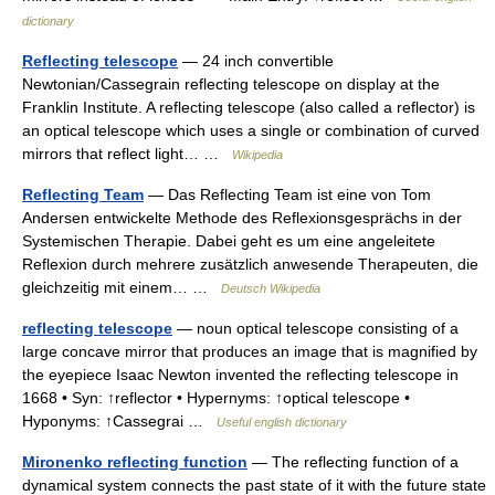
dictionary
Reflecting telescope
— 24 inch convertible
Newtonian/Cassegrain reflecting telescope on display at the
Franklin Institute. A reflecting telescope (also called a reflector) is
an optical telescope which uses a single or combination of curved
mirrors that reflect light… …
Wikipedia
Reflecting Team
— Das Reflecting Team ist eine von Tom
Andersen entwickelte Methode des Reflexionsgesprächs in der
Systemischen Therapie. Dabei geht es um eine angeleitete
Reflexion durch mehrere zusätzlich anwesende Therapeuten, die
gleichzeitig mit einem… …
Deutsch Wikipedia
reflecting telescope
— noun optical telescope consisting of a
large concave mirror that produces an image that is magnified by
the eyepiece Isaac Newton invented the reflecting telescope in
1668 • Syn: ↑reflector • Hypernyms: ↑optical telescope •
Hyponyms: ↑Cassegrai …
Useful english dictionary
Mironenko reflecting function
— The reflecting function of a
dynamical system connects the past state of it with the future state