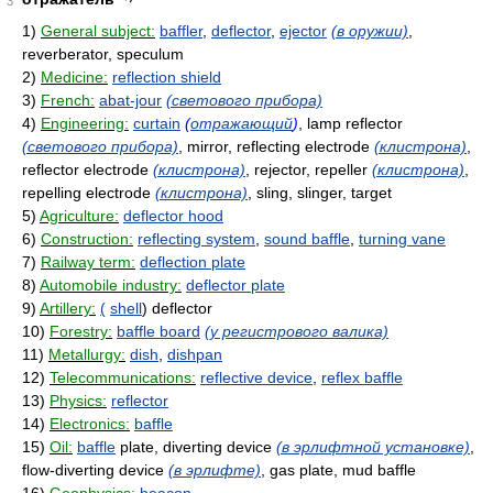
3
1)
General subject:
baffler
,
deflector
,
ejector
(в оружии)
,
reverberator, speculum
2)
Medicine:
reflection shield
3)
French:
abat-jour
(светового прибора)
4)
Engineering:
curtain
(
отражающий
)
, lamp reflector
(светового прибора)
, mirror, reflecting electrode
(клистрона)
,
reflector electrode
(клистрона)
, rejector, repeller
(клистрона)
,
repelling electrode
(клистрона)
, sling, slinger, target
5)
Agriculture:
deflector hood
6)
Construction:
reflecting system
,
sound baffle
,
turning vane
7)
Railway term:
deflection plate
8)
Automobile industry:
deflector plate
9)
Artillery:
(
shell
) deflector
10)
Forestry:
baffle board
(у регистрового валика)
11)
Metallurgy:
dish
,
dishpan
12)
Telecommunications:
reflective device
,
reflex baffle
13)
Physics:
reflector
14)
Electronics:
baffle
15)
Oil:
baffle
plate, diverting device
(в эрлифтной установке)
,
flow-diverting device
(в эрлифте)
, gas plate, mud baffle