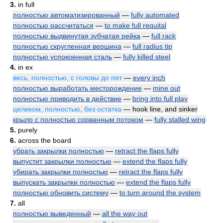
3.
in full
полностью автоматизированный
—
fully automated
полностью рассчитаться
—
to make full requital
полностью выдвинутая зубчатая рейка
—
full rack
полностью скругленная вершина
—
full radius tip
полностью успокоенная сталь
—
fully killed steel
4.
in ex
весь, полностью, с головы до пят
—
every inch
полностью выработать месторождение
—
mine out
полностью приводить в действие
—
bring into full play
целиком, полностью, без остатка
— hook line, and sinker
крыло с полностью сорванным потоком
—
fully stalled wing
5.
purely
6.
across the board
убрать закрылки полностью
—
retract the flaps fully
выпустит закрылки полностью
—
extend the flaps fully
убирать закрылки полностью
—
retract the flaps fully
выпускать закрылки полностью
—
extend the flaps fully
полностью обновить систему
—
to turn around the system
7.
all
полностью выведенный
—
all the way out