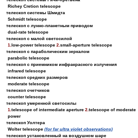
Richey Cretion telescope
телескоп системы Шмидта
Schmidt telescope
телескоп с лунно-планетным приводом
dual-rate telescope
телескоп с малой светосилой
1.
low-power telescope
2.
small-aperture telescope
телескоп с параболическим зеркалом
parabolic telescope
телескоп с приемником инфракрасного излучения
infrared telescope
телескоп средних размеров
moderate telescope
телескоп счетчиков
counter telescope
телескоп умеренной светосилы
1.
telescope of intermediate aperture
2.
telescope of moderate
power
телескоп Уолтера
Wolter telescope
(for far ultra violet observations)
телескоп установленный на воздушном шаре