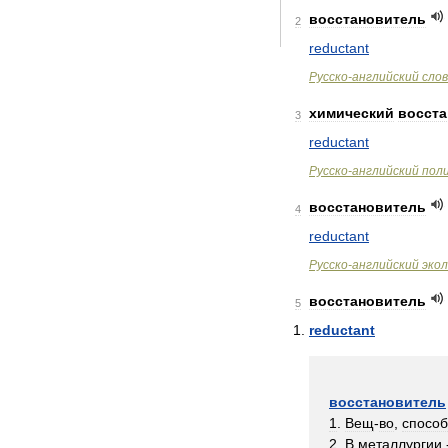
восстановитель
2
reductant
Русско
-
английский
сло
химический
восст
3
reductant
Русско
-
английский
пол
восстановитель
4
reductant
Русско
-
английский
эко
восстановитель
5
reductant
восстановитель
1
.
Вещ
-
во
,
спосо
2
.
В
металлургии