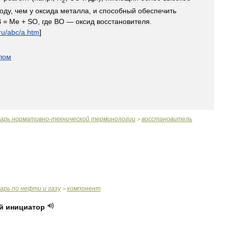
2
оду
,
чем
у
оксида
металла
,
и
способный
обеспечить
В
=
Me
+
SO
,
где
ВО
—
оксид
восстановителя
.
ru
/
abc
/
a
.
htm
]
лом
варь
нормативно
-
технической
терминологии
восстановитель
>
варь
по
нефти
и
газу
компонент
>
й
инициатор