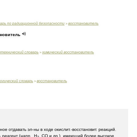
варь
по
радиационной
безопасности
восстановитель
>
ановитель
итехнический
словарь
химический
восстановитель
>
логический
словарь
восстановитель
>
бное
отдавать
эл
-
ны
в
ходе
окислит
.-
восстановит
.
реакций
.
-
реагент
(
напр
.,
Н
,
СО
и
др
.),
имеющий
более
высокое