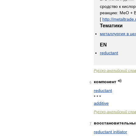
сродство
к
кислор
реакцию:
МеО
+
[
http:
//
metaltrade
.
Тематики
металлургия
в
це
EN
reductant
Русско
-
английский
сло
компонент
6
reductant
* * *
additive
Русско
-
английский
сло
восстановительны
7
reductant
initiator