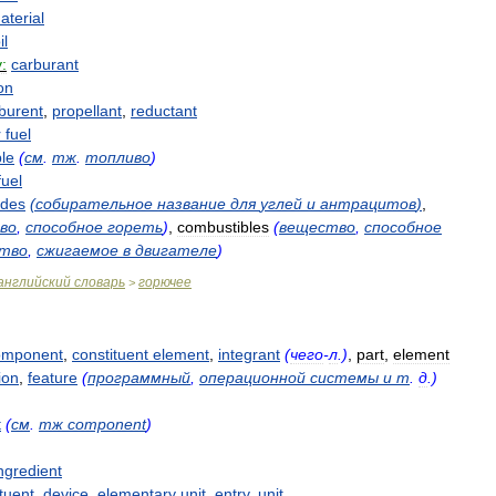
aterial
il
:
carburant
ion
burent
,
propellant
,
reductant
r
fuel
le
(
см
.
тж
.
топливо
)
fuel
ides
(
собирательное
название
для
углей
и
антрацитов
)
,
во
,
способное
гореть
)
,
combustibles
(
вещество
,
способное
тво
,
сжигаемое
в
двигателе
)
английский
словарь
горючее
>
omponent
,
constituent
element
,
integrant
(
чего
-
л
.)
,
part
,
element
ion
,
feature
(
программный
,
операционной
системы
и
т
.
д
.)
t
(
см
.
тж
component
)
ngredient
tuent
,
device
,
elementary
unit
,
entry
,
unit