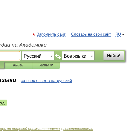
Запомнить сайт
Словарь на свой сайт
RU
едии на Академике
Найти!
Книги
Игры ⚽
 языки
со всех языков на русский
од
варь
по
пищевой
промышленности
восстановитель
>