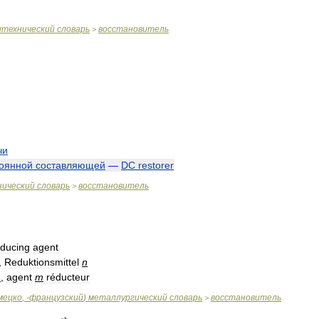
итехнический
словарь
восстановитель
>
чи
оянной
составляющей
—
DC
restorer
нический
словарь
восстановитель
>
educing
agent
,
Reduktionsmittel
n
m
,
agent
m
réducteur
мецко
, -
французский
)
металлургический
словарь
восстановитель
>