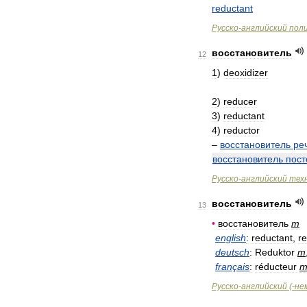
reductant
Русско
-
английский
пол
восстановитель
12
1
)
deoxidizer
2
)
reducer
3
)
reductant
4
)
reductor
–
восстановитель
ре
восстановитель
пост
Русско
-
английский
тех
восстановитель
13
•
восстановитель
m
english
:
reductant
,
r
deutsch
:
Reduktor
m
français
:
réducteur
Русско
-
английский
(-
не