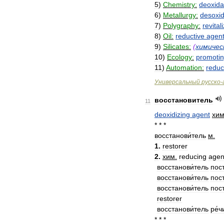
5
)
Chemistry:
deoxida
6
)
Metallurgy:
desoxi
7
)
Polygraphy:
revital
8
)
Oil:
reductive
agen
9
)
Silicates:
(
химичес
10
)
Ecology:
promoti
11
)
Automation:
reduc
Универсальный
русско
-
восстановитель
11
deoxidizing
agent
хи
* * *
восстанови́тель
м
.
1
.
restorer
2
.
хим
.
reducing
agen
восстанови́тель
пос
восстанови́тель
пос
восстанови́тель
пос
restorer
восстанови́тель
ре́ч
* * *