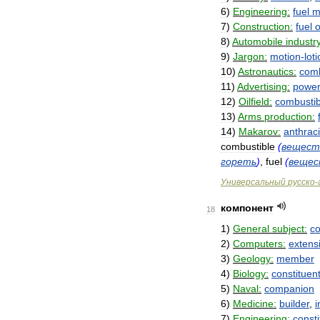
6
)
Engineering:
fuel
m
7
)
Construction:
fuel
o
8
)
Automobile
industry
9
)
Jargon:
motion
-
lot
10
)
Astronautics:
com
11
)
Advertising:
powe
12
)
Oilfield:
combustib
13
)
Arms
production:
14
)
Makarov:
anthrac
combustible
(
вещест
гореть
)
,
fuel
(
вещес
Универсальный
русско
-
компонент
18
1
)
General
subject:
c
2
)
Computers:
extens
3
)
Geology:
member
4
)
Biology:
constituen
5
)
Naval:
companion
6
)
Medicine:
builder
,
i
7
)
Engineering:
consti