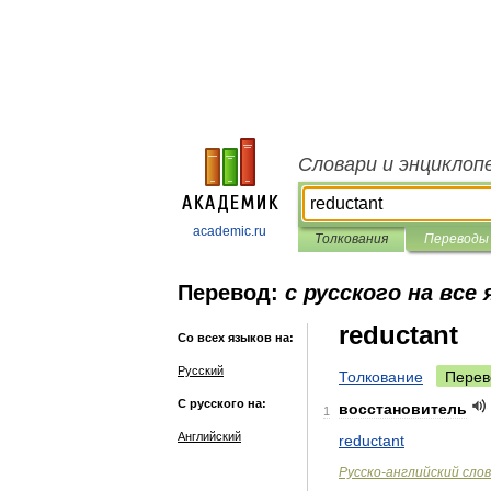
Словари и энциклоп
academic.ru
Толкования
Переводы
Перевод:
с русского на все
reductant
Со всех языков на:
Русский
Толкование
Перев
С русского на:
восстановитель
1
Английский
reductant
Русско
-
английский
сло