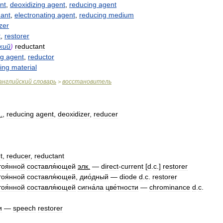
nt
,
deoxidizing
agent
,
reducing
agent
dant
,
electronating
agent
,
reducing
medium
izer
t
,
restorer
кий
)
reductant
ng
agent
,
reductor
ing
material
английский
словарь
восстановитель
>
м
.
,
reducing
agent
,
deoxidizer
,
reducer
t
,
reducer
,
reductant
тоя́нной
составля́ющей
элк
.
—
direct
-
current
[
d
.
c
.]
restorer
тоя́нной
составля́ющей
,
дио́дный
—
diode
d
.
c
.
restorer
тоя́нной
составля́ющей
сигна́ла
цве́тности
—
chrominance
d
.
c
.
и
—
speech
restorer