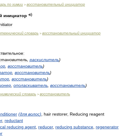
варь
по
химии
восстановительный
инициатор
>
й
инициатор
initiator
итехнический
словарь
восстановительный
инициатор
>
твительное:
становитель
,
раскислитель
)
ор
,
восстановитель
)
ратор
,
восстановитель
)
атор
,
восстановитель
)
ионер
,
ополаскиватель
,
восстановитель
)
онимический
словарь
восстановитель
>
nditioner
(
для
волос
)
,
hair
restorer
,
Reducing
reagent
er
,
reductant
cal
reducing
agent
,
reducer
,
reducing
substance
,
regenerator
or