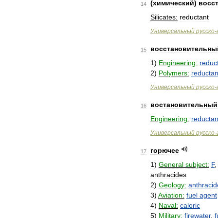
(
химический
)
восс
14
Silicates:
reductant
Универсальный
русско
-
восстановительны
15
1
)
Engineering:
reduc
2
)
Polymers:
reductan
Универсальный
русско
-
востановительный
16
Engineering:
reductan
Универсальный
русско
-
горючее
17
1
)
General
subject:
F
anthracides
2
)
Geology:
anthracid
3
)
Aviation:
fuel
agent
4
)
Naval:
caloric
5
)
Military:
firewater
,
f