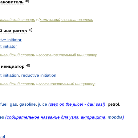
тановитель
английский
словарь
(
химический
)
восстановитель
>
й
инициатор
tive
initiator
t
initiator
английский
словарь
восстановительный
инициатор
>
инициатор
t
initiation
,
reductive
initiation
английский
словарь
востановительный
инициатор
>
,
fuel
,
gas
,
gasoline
,
juice
(
step
on
the
juice
! -
дай
газ
!)
,
petrol
,
es
(
собирательное
название
для
угля
,
антрацита
,
торфа
)
uel