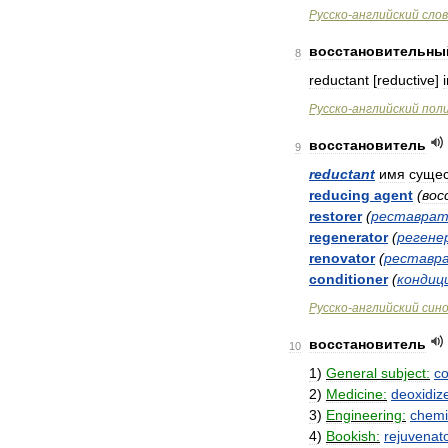
Русско
-
английский
сло
восстановительны
8
reductant
[
reductive
]
Русско
-
английский
пол
восстановитель
9
reductant
имя
сущес
reducing
agent
(
вос
restorer
(
реставрат
regenerator
(
регене
renovator
(
реставр
conditioner
(
кондиц
Русско
-
английский
син
восстановитель
10
1
)
General
subject:
co
2
)
Medicine:
deoxidiz
3
)
Engineering:
chemi
4
)
Bookish:
rejuvenat