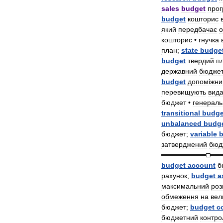
sales
budget
про
budget
кошторис
який
передбачає
о
кошторис
•
гнучка
план
;
state
budge
budget
твердий
п
державний
бюдже
budget
допом
і
жни
перевищують
вида
бюджет
•
генерал
transitional
budge
unbalanced
budg
бюджет
;
variable
затверджений
бюд
═════════□══
budget
account
б
рахунок
;
budget
a
максимальний
роз
обмеження
на
вел
бюджет
;
budget
c
бюджетний
контро