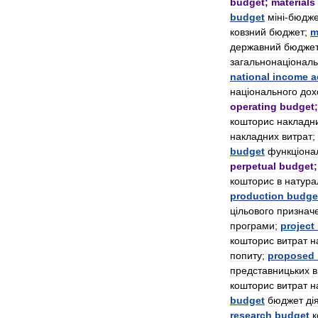
budget
;
materials
budget
м
і
н
і-
бюдже
ковзний
бюджет
;
m
державний
бюдже
загальнонац
і
ональ
national
income
a
нац
і
онального
дох
operating
budget
кошторис
накладн
накладних
витрат
;
budget
функц
і
она
perpetual
budget
кошторис
в
натура
production
budge
ц
і
льового
признач
програми
;
project
кошторис
витрат
н
попиту
;
proposed
представницьких
в
кошторис
витрат
н
budget
бюджет
д
і
research
budget
к