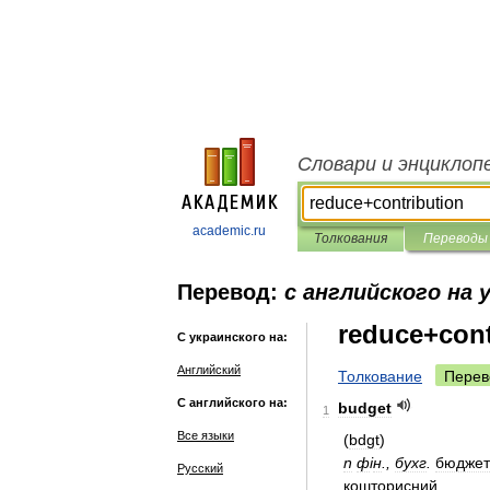
Словари и энциклоп
academic.ru
Толкования
Переводы
Перевод:
с английского на 
reduce+cont
С украинского на:
Английский
Толкование
Перев
С английского на:
budget
1
Все языки
(
bdgt
)
n
ф
і
н
.,
бухг
.
бюджет
Русский
кошторисний