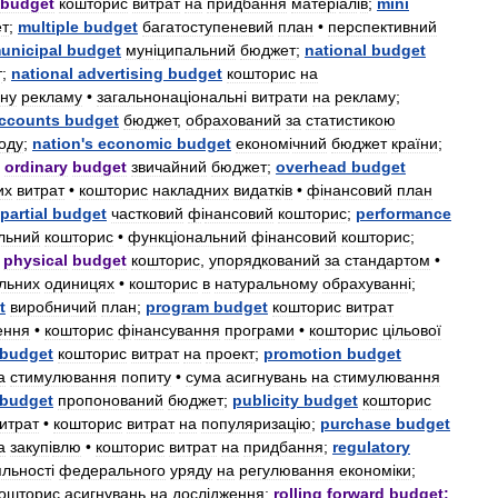
budget
кошторис
витрат
на
придбання
матер
і
ал
і
в
;
mini
т
;
multiple
budget
багатоступеневий
план
•
перспективний
unicipal
budget
мун
і
ципальний
бюджет
;
national
budget
т
;
national
advertising
budget
кошторис
на
ну
рекламу
•
загальнонац
і
ональн
і
витрати
на
рекламу
;
ccounts
budget
бюджет
,
обрахований
за
статистикою
оду
;
nation
'
s
economic
budget
економ
і
чний
бюджет
країни
;
;
ordinary
budget
звичайний
бюджет
;
overhead
budget
их
витрат
•
кошторис
накладних
видатк
і
в
•
ф
і
нансовий
план
partial
budget
частковий
ф
і
нансовий
кошторис
;
performance
льний
кошторис
•
функц
і
ональний
ф
і
нансовий
кошторис
;
;
physical
budget
кошторис
,
упорядкований
за
стандартом
•
льних
одиницях
•
кошторис
в
натуральному
обрахуванн
і;
t
виробничий
план
;
program
budget
кошторис
витрат
ення
•
кошторис
ф
і
нансування
програми
•
кошторис
ц
і
льової
budget
кошторис
витрат
на
проект
;
promotion
budget
а
стимулювання
попиту
•
сума
асигнувань
на
стимулювання
budget
пропонований
бюджет
;
publicity
budget
кошторис
итрат
•
кошторис
витрат
на
популяризац
і
ю
;
purchase
budget
а
закуп
і
влю
•
кошторис
витрат
на
придбання
;
regulatory
яльност
і
федерального
уряду
на
регулювання
економ
і
ки
;
ошторис
асигнувань
на
досл
і
дження
;
rolling
forward
budget
;