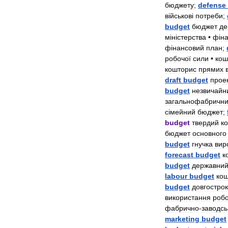
бюджету
;
defense
в
і
йськов
і
потреби
;
budget
бюджет
де
м
і
н
і
стерства
•
ф
і
н
ф
і
нансовий
план
;
робочої
сили
•
кош
кошторис
прямих
draft
budget
прое
budget
незвичайн
загальнофабричн
с
і
мейний
бюджет
;
budget
твердий
к
бюджет
основного
budget
гнучка
вир
forecast
budget
к
budget
державни
labour
budget
ко
budget
довгостро
використання
робо
фабрично
-
заводсь
marketing
budget