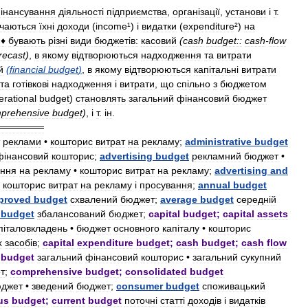
ф
і
нансування
д
і
яльност
і
п
і
дприємства
,
орган
і
зац
і
ї
,
установи
і
т
.
чаються
їхн
і
доходи
(
income
¹) і
видатки
(
expenditure
²)
на
;
♦
бувають
р
і
зн
і
види
бюджет
і
в:
касовий
(
cash
budget::
cash
-
flow
recast
)
,
в
якому
в
і
дтворюються
надходження
та
витрати
й
(
financial
budget
)
,
в
якому
в
і
дтворюються
кап
і
тальн
і
витрати
та
гот
і
вков
і
надходження
і
витрати
,
що
сп
і
льно
з
бюджетом
erational
budget
)
становлять
загальний
ф
і
нансовий
бюджет
prehensive
budget
)
, і
т
. і
н
.
═══════
реклами
•
кошторис
витрат
на
рекламу
;
administrative
budget
ф
і
нансовий
кошторис
;
advertising
budget
рекламний
бюджет
•
ання
на
рекламу
•
кошторис
витрат
на
рекламу
;
advertising
and
кошторис
витрат
на
рекламу
і
просування
;
annual
budget
proved
budget
схвалений
бюджет
;
average
budget
середн
і
й
budget
збалансований
бюджет
;
capital
budget
;
capital
assets
п
і
таловкладень
•
бюджет
основного
кап
і
талу
•
кошторис
х
засоб
і
в
;
capital
expenditure
budget
;
cash
budget
;
cash
flow
budget
загальний
ф
і
нансовий
кошторис
•
загальний
сукупний
т
;
comprehensive
budget
;
consolidated
budget
джет
•
зведений
бюджет
;
consumer
budget
споживацький
us
budget
;
current
budget
поточн
і
статт
і
доход
і
в
і
видатк
і
в