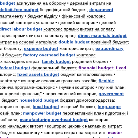
budget
асигнування
на
оборону
•
державн
і
витрати
на
deficit
-
free
budget
бездеф
і
цитний
бюджет
;
department
партаменту
•
бюджет
в
і
дд
і
лу
•
ф
і
нансовий
кошторис
ансовий
кошторис
установи
•
цеховий
кошторис
•
цеховий
direct
labour
budget
кошторис
прямих
витрат
на
оплату
торис
прямих
витрат
на
оплату
прац
і;
direct
materials
budget
витрат
на
основн
і
матер
і
али
;
double
budget
подв
і
йний
бюджет
;
кт
бюджету
;
expense
budget
кошторис
витрат
;
extraordinary
ий
бюджет
;
factory
overhead
budget
кошторис
их
накладних
витрат
;
family
budget
родинний
бюджет
•
federal
budget
федеральний
бюджет
;
financial
budget
;
fixed
ошторис
;
fixed
assets
budget
бюджет
кап
і
таловкладень
•
кап
і
талу
•
кошторис
основних
грошових
засоб
і
в
;
flexible
обнича
програма
-
кошторис
•
гнучкий
кошторис
•
гнучкий
план
;
ошторисн
і
пропозиц
і
ї
•
перспективний
кошторис
;
government
й
бюджет
;
household
budget
бюджет
домогосподарства
;
шторис
по
прац
і;
local
budget
м
і
сцевий
бюджет
;
long
-
range
ковий
план
;
manpower
budget
перспективний
план
п
і
дготовки
і
чої
сили
;
manufacturing
overhead
budget
кошторис
ких
накладних
витрат
•
кошторис
цехових
накладних
витрат
;
бюджет
маркетингу
•
кошторис
витрат
на
маркетинг
;
master