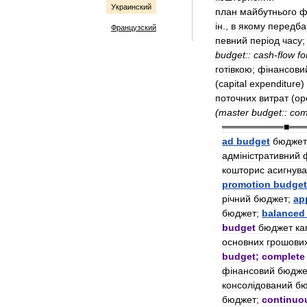
Украинский
план
майбутнього
і
н
.,
в
якому
передба
Французский
певний
пер
і
од
часу
budget::
cash
-
flow
fo
гот
і
вкою
;
ф
і
нансови
(
capital
expenditure
)
поточних
витрат
(
op
(
master
budget::
com
═════════■══
ad
budget
бюджет
адм
і
н
і
стративний
кошторис
асигнув
promotion
budget
р
і
чний
бюджет
;
ap
бюджет
;
balanced
budget
бюджет
ка
основних
грошови
budget
;
complete
ф
і
нансовий
бюдже
консол
і
дований
бю
бюджет
;
continuo