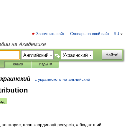
Запомнить сайт
Словарь на свой сайт
RU
едии на Академике
Найти!
Книги
Игры ⚽
украинский
с украинского на английский
ribution
од
;
кошторис
;
план
координац
і
ї
ресурс
і
в
;
a
бюджетний
;