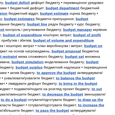
ту
;
budget
deficit
деф
і
цит
бюджету
•
перевищення
урядових
дами
•
бюджетний
деф
і
цит
;
budget
department
бюджетний
ision
бюджетний
в
і
дд
і
л
;
budget
estimate
оц
і
нка
бюджету
•
у
;
budget
estimates
бюджетн
і
припущення
;
budget
вання
бюджету
;
budget
line
рядок
бюджету
•
курс
бюджету
;
nt
контроль
і
регулювання
бюджету
;
budget
manager
кер
і
вник
у
;
budget
of
expenditure
кошторис
витрат
;
budget
of
profit
с
прибутк
і
в
і
збитк
і
в
;
budget
of
volume
and
expenditure
ма
і
кошторис
витрат
•
план
виробництва
і
витрат
;
budget
on
джет
на
основ
і
нагромаджень
;
budget
proposal
бюджетна
t
restraint
межа
споживчого
бюджету
;
budget
set
множина
ивача
;
budget
simulation
моделювання
бюджету
;
budget
бюджету
;
budget
surplus
бюджетний
надлишок
•
перевищення
тами
•
актив
бюджету
;
to
approve
the
budget
затверджувати
/
т
•
ухвалювати
/
ухвалити
бюджет
;
to
balance
the
budget
жет
•
л
і
кв
і
дувати
деф
і
цит
бюджету
;
to
bring
in
the
budget
юджет
•
подавати
/
подати
на
розгляд
проект
бюджету
;
to
cut
увати
/
зменшити
бюджет
;
to
decrease
the
budget
зменшувати
/
;
to
do
a
budget
готувати
/
п
і
дготувати
бюджет
;
to
draw
up
the
класти
бюджет
•
готувати
/
п
і
дготувати
бюджет
;
to
increase
the
ти
/
зб
і
льшити
бюджет
;
to
pass
the
budget
затверджувати
/