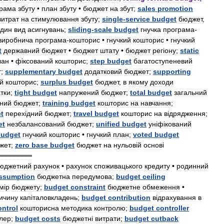
грама
збуту
•
план
збуту
•
бюджет
на
збут
;
sales
promotion
витрат
на
стимулювання
збуту
;
single
-
service
budget
бюджет
,
дин
вид
асигнувань
;
sliding
-
scale
budget
гнучка
програма
-
виробнича
програма
-
кошторис
•
гнучкий
кошторис
•
гнучкий
t
державний
бюджет
•
бюджет
штату
•
бюджет
рег
і
ону
;
static
лан
•
ф
і
ксований
кошторис
;
step
budget
багатоступеневий
т
;
supplementary
budget
додатковий
бюджет
;
supporting
й
кошторис
;
surplus
budget
бюджет
,
в
якому
доходи
тки
;
tight
budget
напружений
бюджет
;
total
budget
загальний
ьний
бюджет
;
training
budget
кошторис
на
навчання
;
t
перех
і
дний
бюджет
;
travel
budget
кошторис
на
в
і
дрядження
;
et
незбалансований
бюджет
;
unified
budget
ун
і
ф
і
кований
budget
гнучкий
кошторис
•
гнучкий
план
;
voted
budget
жет
;
zero
base
budget
бюджет
на
нульов
і
й
основ
і
═══════
юджетний
рахунок
•
рахунок
споживацького
кредиту
•
родинний
ssumption
бюджетна
передумова
;
budget
ceiling
м
і
р
бюджету
;
budget
constraint
бюджетне
обмеження
•
ичину
кап
і
таловкладень
;
budget
contribution
в
і
драхування
в
ontrol
кошторисна
методика
контролю
;
budget
controller
лер
;
budget
costs
бюджетн
і
витрати
;
budget
cutback