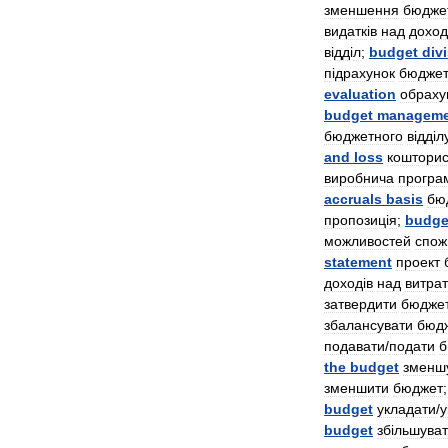
зменшення
бюдже
видатк
і
в
над
дохо
в
і
дд
і
л
;
budget
div
п
і
драхунок
бюджет
evaluation
обраху
budget
manageme
бюджетного
в
і
дд
і
л
and
loss
коштори
виробнича
програ
accruals
basis
бю
пропозиц
і
я
;
budge
можливостей
спож
statement
проект
доход
і
в
над
витра
затвердити
бюдже
збалансувати
бюд
подавати
/
подати
б
the
budget
зменш
зменшити
бюджет
budget
укладати
/
у
budget
зб
і
льшува