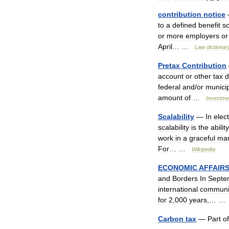
contribution
notice
to
a
defined
benefit
s
or
more
employers
or
April
… …
Law
dictionar
Pretax
Contribution
account
or
other
tax
d
federal
and
/
or
munici
amount
of
…
Investme
Scalability
—
In
elec
scalability
is
the
ability
work
in
a
graceful
ma
For
… …
Wikipedia
ECONOMIC
AFFAIR
and
Borders
In
Septe
international
communi
for
2
,
000
years
,… 
Carbon
tax
—
Part
of