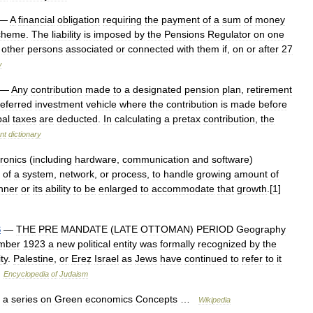
—
A
financial
obligation
requiring
the
payment
of
a
sum
of
money
cheme
.
The
liability
is
imposed
by
the
Pensions
Regulator
on
one
other
persons
associated
or
connected
with
them
if
,
on
or
after
27
y
—
Any
contribution
made
to
a
designated
pension
plan
,
retirement
eferred
investment
vehicle
where
the
contribution
is
made
before
pal
taxes
are
deducted
.
In
calculating
a
pretax
contribution
,
the
nt
dictionary
tronics
(
including
hardware
,
communication
and
software
)
of
a
system
,
network
,
or
process
,
to
handle
growing
amount
of
nner
or
its
ability
to
be
enlarged
to
accommodate
that
growth
.[
1
]
S
—
THE
PRE
MANDATE
(
LATE
OTTOMAN
)
PERIOD
Geography
mber
1923
a
new
political
entity
was
formally
recognized
by
the
ty
.
Palestine
,
or
Ereẓ
Israel
as
Jews
have
continued
to
refer
to
it
…
Encyclopedia
of
Judaism
a
series
on
Green
economics
Concepts
…
Wikipedia