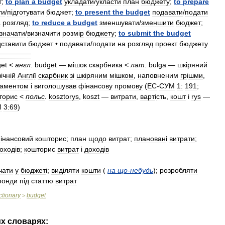
т
;
to
plan
a
budget
укладати
/
укласти
план
бюджету
;
to
prepare
ти
/
п
і
дготувати
бюджет
;
to
present
the
budget
подавати
/
подати
а
розгляд
;
to
reduce
a
budget
зменшувати
/
зменшити
бюджет
;
значати
/
визначити
розм
і
р
бюджету
;
to
submit
the
budget
ставити
бюджет
•
подавати
/
подати
на
розгляд
проект
бюджету
═══════
et
<
англ
.
budget
—
м
і
шок
скарбника
<
лат
.
bulga
—
шк
і
ряний
в
і
чн
і
й
Англ
і
ї
скарбник
з
і
шк
і
ряним
м
і
шком
,
наповненим
гр
і
шми
,
аментом
і
виголошував
ф
і
нансову
промову
(
ЕС
-
СУМ
1:
191
;
торис
<
польс
.
kosztorys
,
koszt
—
витрати
,
варт
і
сть
,
кошт
і
rys
—
М
3:69
)
ф
і
нансовий
кошторис
;
план
щодо
витрат
;
планован
і
витрати
;
оход
і
в
;
кошторис
витрат
і
доход
і
в
чати
у
бюджет
і;
вид
і
ляти
кошти
(
на
що
-
небудь
)
;
розробляти
онди
п
і
д
статтю
витрат
ctionary
budget
>
их
словарях: