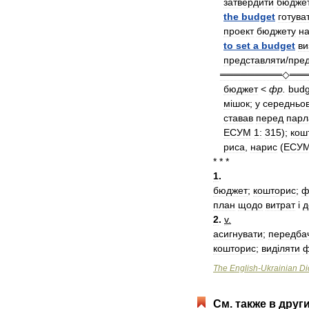
затвердити
бюдже
the
budget
готува
проект
бюджету
н
to
set
a
budget
ви
представляти
/
пред
═════════◇══
бюджет
<
фр
.
budg
м
і
шок
;
у
середньо
ставав
перед
парл
ЕСУМ
1:
315
);
кош
риса
,
нарис
(
ЕСУ
* * *
1
.
бюджет
;
кошторис
;
план
щодо
витрат
і
д
2
.
v
.
асигнувати
;
передба
кошторис
;
вид
і
ляти
ф
The
English
-
Ukrainian
Di
См
.
также
в
друг