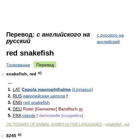
Перевод:
с английского на
с русского на
русский
английский
red snakefish
Толкование
Перевод
snakefish, red
1
—
1.
LAT
Cepola macrophthalma
(Linnaeus)
2.
RUS
европейская цепола
f
3.
ENG
red snakefish
4.
DEU
Roter [Gemeiner] Bandfisch
m
5.
FRA
cépole
f
demoiselle [rougeâtre]
DICTIONARY OF ANIMAL NAMES IN FIVE LANGUAGES
snakefish, red
>
8245
2