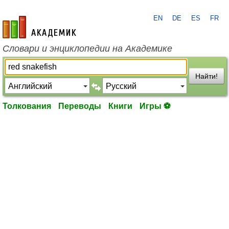
EN
DE
ES
FR
academic.ru
Словари и энциклопедии на Академике
Найти!
Толкования
Переводы
Книги
Игры ⚽