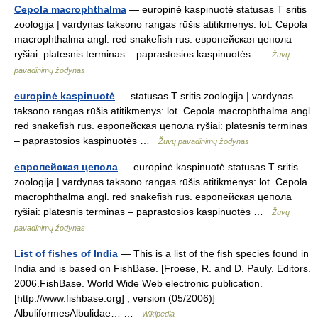
Cepola macrophthalma
— europinė kaspinuotė statusas T sritis
zoologija | vardynas taksono rangas rūšis atitikmenys: lot. Cepola
macrophthalma angl. red snakefish rus. европейская цепола
ryšiai: platesnis terminas – paprastosios kaspinuotės …
Žuvų
pavadinimų žodynas
europinė kaspinuotė
— statusas T sritis zoologija | vardynas
taksono rangas rūšis atitikmenys: lot. Cepola macrophthalma angl.
red snakefish rus. европейская цепола ryšiai: platesnis terminas
– paprastosios kaspinuotės …
Žuvų pavadinimų žodynas
европейская цепола
— europinė kaspinuotė statusas T sritis
zoologija | vardynas taksono rangas rūšis atitikmenys: lot. Cepola
macrophthalma angl. red snakefish rus. европейская цепола
ryšiai: platesnis terminas – paprastosios kaspinuotės …
Žuvų
pavadinimų žodynas
List of fishes of India
— This is a list of the fish species found in
India and is based on FishBase. [Froese, R. and D. Pauly. Editors.
2006.FishBase. World Wide Web electronic publication.
[http://www.fishbase.org] , version (05/2006)]
AlbuliformesAlbulidae… …
Wikipedia