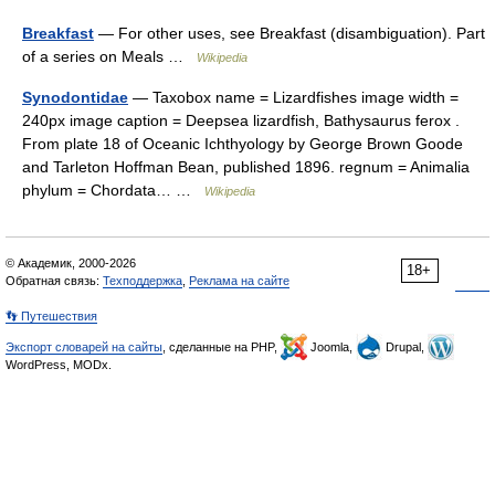
Breakfast
— For other uses, see Breakfast (disambiguation). Part
of a series on Meals …
Wikipedia
Synodontidae
— Taxobox name = Lizardfishes image width =
240px image caption = Deepsea lizardfish, Bathysaurus ferox .
From plate 18 of Oceanic Ichthyology by George Brown Goode
and Tarleton Hoffman Bean, published 1896. regnum = Animalia
phylum = Chordata… …
Wikipedia
© Академик, 2000-2026
18+
Обратная связь:
Техподдержка
,
Реклама на сайте
👣 Путешествия
Экспорт словарей на сайты
, сделанные на PHP,
Joomla,
Drupal,
WordPress, MODx.