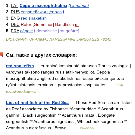
1.
LAT
Cepola macrophthalma
(Linnaeus)
2.
RUS
европейская цепола
f
3.
ENG
red snakefish
4.
DEU
Roter [Gemeiner] Bandfisch
m
5.
FRA
cépole
f
demoiselle [rougeâtre]
DICTIONARY OF ANIMAL NAMES IN FIVE LANGUAGES
8245
>
См. также в других словарях:
red snakefish
— europinė kaspinuotė statusas T sritis zoologija |
vardynas taksono rangas rūšis atitikmenys: lot. Cepola
macrophthalma angl. red snakefish rus. европейская цепола
ryšiai: platesnis terminas – paprastosios kaspinuotės …
Žuvų
pavadinimų žodynas
List of reef fish of the Red Sea
— These Red Sea fish are listed
as Reef associated by Fishbase: *Acanthuridae ** Acanthurus
gahhm , Black surgeonfish ** Acanthurus mata , Elongate
surgeonfish ** Acanthurus nigricans , Whitecheek surgeonfish **
Acanthurus nigrofuscus , Brown… …
Wikipedia