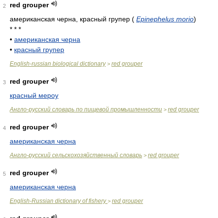
red grouper
2
американская черна, красный групер
(
Epinephelus morio
)
* * *
•
американская черна
•
красный групер
English-russian biological dictionary
red grouper
>
red grouper
3
красный мероу
Англо-русский словарь по пищевой промышленности
red grouper
>
red grouper
4
американская черна
Англо-русский сельскохозяйственный словарь
red grouper
>
red grouper
5
американская черна
English-Russian dictionary of fishery
red grouper
>