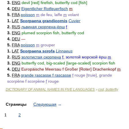
3.
ENG
devil [red] firefish, butterfly cod [fish]
4.
DEU
Eigentlicher Rotfeuerfisch
m
5.
FRA
poisson
m
de feu, laffe
m
volant
1.
LAT
Scorpaena grandicornis
Cuvier
2.
RUS
львиная скорпена-ёрш
f
3.
ENG
plumed scorpion fish, butterfly cod
4.
DEU
—
5.
FRA
poisson
m
grouper
1.
LAT
Scorpaena scrofa
Linnaeus
2.
RUS
золотистая скорпена
f
, золотой морской ёрш
m
3.
ENG
butterfly cod, big-scaled [large-scaled] scorpion fish
4.
DEU
Europäische Meersau f Großer [Roter] Drachenkopf
m
5.
FRA
grande rascasse f rascasse
f
rouge [truie], grande
scorpène f scorpène
f
rouge
DICTIONARY OF ANIMAL NAMES IN FIVE LANGUAGES
cod, butterfly
>
Страницы
Следующая
→
1
2