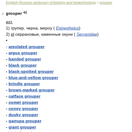
English-Russian dictionary of biology and biotechnology
grouper
>
grouper
9
ихт.
1)
групер, черна, мероу
(
Epinephelus
)
2)
pl
серрановые, каменные окуни
(
Serranidae
)
•
-
areolated grouper
-
argus grouper
-
banded grouper
-
black grouper
-
black-spotted grouper
-
blue-and-yellow grouper
-
brindle grouper
-
brown-marked grouper
-
catface grouper
-
comet grouper
-
coney grouper
-
dusky grouper
-
garrupa grouper
-
giant grouper