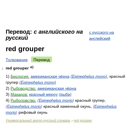
Перевод:
с английского на
с русского на
русский
английский
red grouper
Толкование
Перевод
red grouper
1
1)
Биология:
американская чёрна
(Epinephelus mono)
, красный
групер
(Epinephelus mono)
2)
Рыбоводство:
американская чёрна
3)
Макаров:
красный мероу
(рыба)
4)
Рыболовство:
(
Epinephelus morio
)
красный групер,
(
Epinephelus morio
)
красный каменный окунь,
(
Epinephelus
morio
)
рифовый окунь
Универсальный англо-русский словарь
red grouper
>