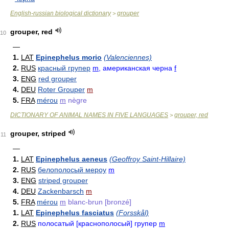
English-russian biological dictionary
grouper
>
grouper, red
10
—
1.
LAT
Epinephelus morio
(Valenciennes)
2.
RUS
красный групер
m
, американская черна
f
3.
ENG
red grouper
4.
DEU
Roter Grouper
m
5.
FRA
mérou
m
nègre
DICTIONARY OF ANIMAL NAMES IN FIVE LANGUAGES
grouper, red
>
grouper, striped
11
—
1.
LAT
Epinephelus aeneus
(Geoffroy Saint-Hillaire)
2.
RUS
белополосый мероу
m
3.
ENG
striped grouper
4.
DEU
Zackenbarsch
m
5.
FRA
mérou
m
blanc-brun [bronzé]
1.
LAT
Epinephelus fasciatus
(Forsskål)
2.
RUS
полосатый [краснополосый] групер
m