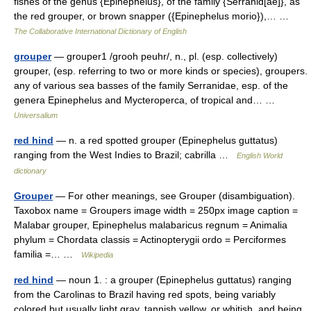
fishes of the genus {Epinephelus}, of the family {Serranid[ae]}, as
the red grouper, or brown snapper ({Epinephelus morio}),… …
The Collaborative International Dictionary of English
grouper
— grouper1 /grooh peuhr/, n., pl. (esp. collectively)
grouper, (esp. referring to two or more kinds or species), groupers.
any of various sea basses of the family Serranidae, esp. of the
genera Epinephelus and Mycteroperca, of tropical and… …
Universalium
red hind
— n. a red spotted grouper (Epinephelus guttatus)
ranging from the West Indies to Brazil; cabrilla …
English World
dictionary
Grouper
— For other meanings, see Grouper (disambiguation).
Taxobox name = Groupers image width = 250px image caption =
Malabar grouper, Epinephelus malabaricus regnum = Animalia
phylum = Chordata classis = Actinopterygii ordo = Perciformes
familia =… …
Wikipedia
red hind
— noun 1. : a grouper (Epinephelus guttatus) ranging
from the Carolinas to Brazil having red spots, being variably
colored but usually light gray, tannish yellow, or whitish, and being