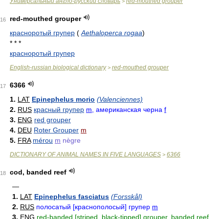
Универсальный англо-русский словарь
red-mouthed grouper
>
red-mouthed grouper
16
красноротый групер
(
Aethaloperca rogaa
)
* * *
красноротый групер
English-russian biological dictionary
red-mouthed grouper
>
6366
17
1.
LAT
Epinephelus morio
(Valenciennes)
2.
RUS
красный групер
m
, американская черна
f
3.
ENG
red grouper
4.
DEU
Roter Grouper
m
5.
FRA
mérou
m
nègre
DICTIONARY OF ANIMAL NAMES IN FIVE LANGUAGES
6366
>
cod, banded reef
18
—
1.
LAT
Epinephelus fasciatus
(Forsskål)
2.
RUS
полосатый [краснополосый] групер
m
3.
ENG
red-banded [striped, black-tipped] grouper, banded reef