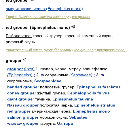
red grouper
6
американская черна (Epinephelus morio)
English-Russian maritime law dictionary
red grouper
>
red grouper (Epinephelus morio)
7
Рыболовство:
красный групер, красный каменный окунь,
рифовый окунь
Универсальный англо-русский словарь
red grouper (Epinephelus morio)
>
grouper
8
grouper
(ихт)
1. групер, черна, мероу, эпинефелюс
(Epinephelus)
; 2.
pl
серрановые
(Serranidae)
; 3.
pl
скорпеновые,
Scorpaenidae
banded grouper
полосатый групер,
Epinephelus fasciatus
coney grouper
жёлтый групер,
Cephalopholis fulvus
giant grouper
таувина,
Epinephelus tauvina
Nassau grouper
полосатая черна,
Epinephelus striatus
red grouper
американская черна,
Epinephelus morio
salmon grouper
морской окунь,
Sebastes
warsaw grouper
гаррупа,
Garrupa