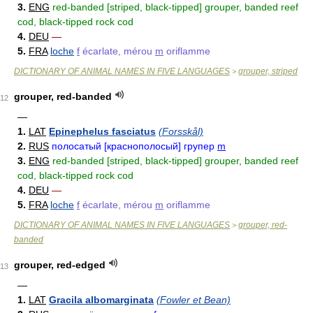
3.
ENG
red-banded [striped, black-tipped] grouper, banded reef
cod, black-tipped rock cod
4.
DEU
—
5.
FRA
loche
f
écarlate, mérou
m
oriflamme
DICTIONARY OF ANIMAL NAMES IN FIVE LANGUAGES
grouper, striped
>
grouper, red-banded
12
—
1.
LAT
Epinephelus fasciatus
(Forsskål)
2.
RUS
полосатый [краснополосый] групер
m
3.
ENG
red-banded [striped, black-tipped] grouper, banded reef
cod, black-tipped rock cod
4.
DEU
—
5.
FRA
loche
f
écarlate, mérou
m
oriflamme
DICTIONARY OF ANIMAL NAMES IN FIVE LANGUAGES
grouper, red-
>
banded
grouper, red-edged
13
—
1.
LAT
Gracila albomarginata
(Fowler et Bean)