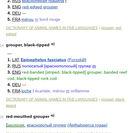
2.
RUS
краснопёрая грацила
f
3.
ENG
red-edged grouper
4.
DEU
—
5.
FRA
mérou
m
bord rouge
DICTIONARY OF ANIMAL NAMES IN FIVE LANGUAGES
grouper, red-
>
edged
grouper, black-tipped
14
—
1.
LAT
Epinephelus fasciatus
(Forsskål)
2.
RUS
полосатый [краснополосый] групер
m
3.
ENG
red-banded [striped, black-tipped] grouper, banded reef
cod, black-tipped rock cod
4.
DEU
—
5.
FRA
loche
f
écarlate, mérou
m
oriflamme
DICTIONARY OF ANIMAL NAMES IN FIVE LANGUAGES
grouper, black-
>
tipped
red-mouthed grouper
15
Биология:
красноротый групер
(Aethaloperca rogaa)