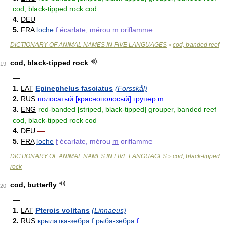
cod, black-tipped rock cod
4.
DEU
—
5.
FRA
loche
f
écarlate, mérou
m
oriflamme
DICTIONARY OF ANIMAL NAMES IN FIVE LANGUAGES
cod, banded reef
>
cod, black-tipped rock
19
—
1.
LAT
Epinephelus fasciatus
(Forsskål)
2.
RUS
полосатый [краснополосый] групер
m
3.
ENG
red-banded [striped, black-tipped] grouper, banded reef
cod, black-tipped rock cod
4.
DEU
—
5.
FRA
loche
f
écarlate, mérou
m
oriflamme
DICTIONARY OF ANIMAL NAMES IN FIVE LANGUAGES
cod, black-tipped
>
rock
cod, butterfly
20
—
1.
LAT
Pterois volitans
(Linnaeus)
2.
RUS
крылатка-зебра f рыба-зебра
f