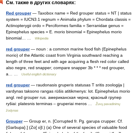
См. также в других словарях:
Red grouper
— Taxobox name = Red grouper status = NT | status
system = IUCN3.1 regnum = Animalia phylum = Chordata classis =
Actinopterygii ordo = Perciformes familia = Serranidae genus =
Epinephelus species = E. morio binomial = Epinephelus morio
binomial… …
Wikipedia
red grouper
— noun : a common marine food fish (Epinephelus
morio) of the Atlantic coast from Virginia southward reaching a
length of three feet and with age acquiring a flesh red color called
also negre, red snapper; compare snapper 3b * * * red grouper,
a… …
Useful english dictionary
red grouper
— raudonasis gruperis statusas T sritis zoologija |
vardynas taksono rangas rūšis atitikmenys: lot. Epinephelus morio
angl. red grouper rus. американская черна; красный групер
ryšiai: platesnis terminas – gruperiai meros …
Žuvų pavadinimų
žodynas
Grouper
— Group er, n. [Corrupted fr. Pg. garupa crupper. Cf.
{Garbupa}.] (Zo[ o]l.) (a) One of several species of valuable food