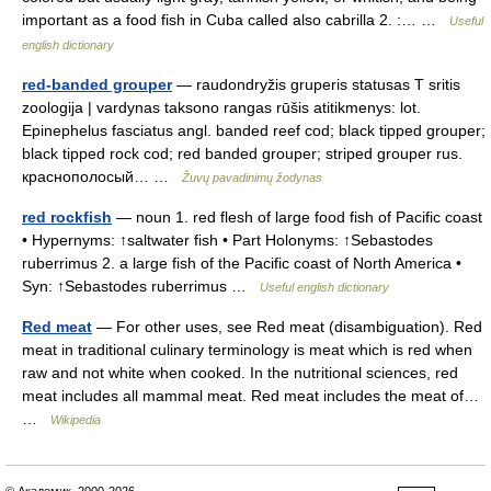
important as a food fish in Cuba called also cabrilla 2. :… …
Useful
english dictionary
red-banded grouper
— raudondryžis gruperis statusas T sritis
zoologija | vardynas taksono rangas rūšis atitikmenys: lot.
Epinephelus fasciatus angl. banded reef cod; black tipped grouper;
black tipped rock cod; red banded grouper; striped grouper rus.
краснополосый… …
Žuvų pavadinimų žodynas
red rockfish
— noun 1. red flesh of large food fish of Pacific coast
• Hypernyms: ↑saltwater fish • Part Holonyms: ↑Sebastodes
ruberrimus 2. a large fish of the Pacific coast of North America •
Syn: ↑Sebastodes ruberrimus …
Useful english dictionary
Red meat
— For other uses, see Red meat (disambiguation). Red
meat in traditional culinary terminology is meat which is red when
raw and not white when cooked. In the nutritional sciences, red
meat includes all mammal meat. Red meat includes the meat of…
…
Wikipedia