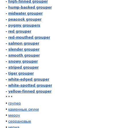
-
high-finned grouper
-
hump-backed grouper
-
midwater grouper
-
peacock grouper
-
pygmy groupers
-
red grouper
-
red-mouthed grouper
-
salmon grouper
-
slender grouper
-
smooth grouper
-
snowy grouper
-
striped grouper
-
tiger grouper
-
white-edged grouper
-
white-spotted grouper
-
yellow-finned grouper
* * *
•
групер
•
каменные окуни
•
мероу
•
серрановые
•
черна