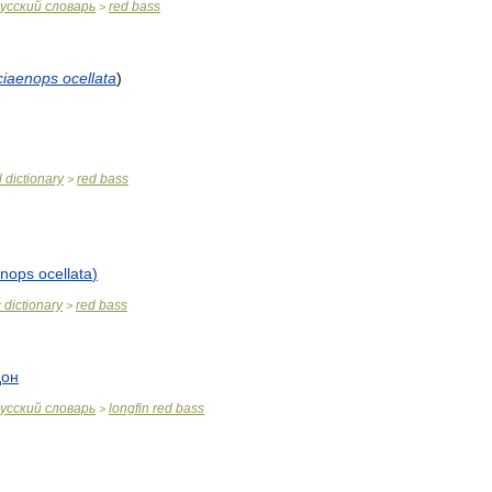
усский
словарь
red
bass
>
ciaenops
ocellata
)
l
dictionary
red
bass
>
enops
ocellata
)
c
dictionary
red
bass
>
дон
усский
словарь
longfin
red
bass
>