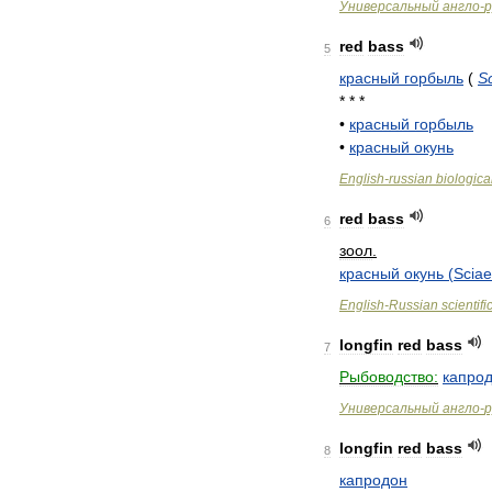
Универсальный
англо
-
р
red
bass
5
красный
горбыль
(
S
* * *
•
красный
горбыль
•
красный
окунь
English
-
russian
biologica
red
bass
6
зоол
.
красный
окунь
(
Scia
English
-
Russian
scientifi
longfin
red
bass
7
Рыбоводство:
капро
Универсальный
англо
-
р
longfin
red
bass
8
капродон