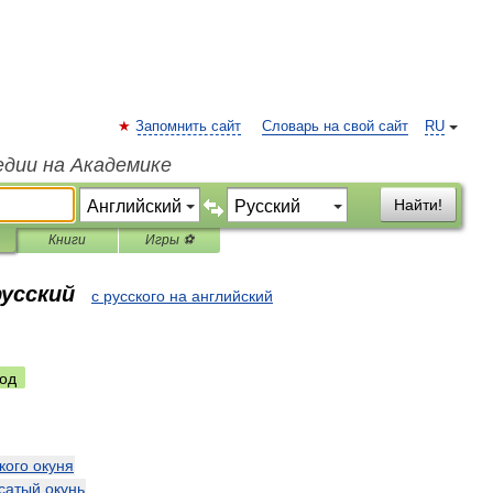
Запомнить сайт
Словарь на свой сайт
RU
едии на Академике
Найти!
Книги
Игры ⚽
русский
с русского на английский
од
кого
окуня
сатый
окунь