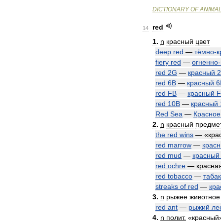
DICTIONARY
OF
ANIMA
red
14
1
.
n
красный
цвет
deep
red
—
тёмно
-
к
fiery
red
—
огненно
-
red
2G
—
красный
red
6B
—
красный
6
red
FB
—
красный
F
red
10B
—
красный
Red
Sea
—
Красное
2
.
n
красный
предме
the
red
wins
— «
кра
red
marrow
—
крас
red
mud
—
красный
red
ochre
—
красна
red
tobacco
—
табак
streaks
of
red
—
кра
3
.
n
рыжее
животное
red
ant
—
рыжий
ле
4
.
n
полит
.
«
красный