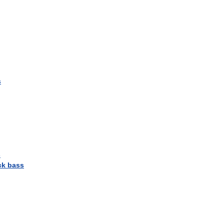
s
s
ck
bass