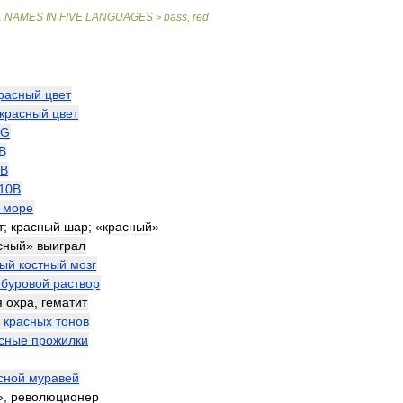
L
NAMES
IN
FIVE
LANGUAGES
bass
,
red
>
расный
цвет
красный
цвет
2G
В
B
10В
море
т
;
красный
шар
; «
красный
»
сный
»
выиграл
ный
костный
мозг
буровой
раствор
я
охра
,
гематит
красных
тонов
сные
прожилки
сной
муравей
»,
революционер