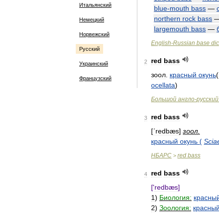
Итальянский
blue
-
mouth
bass
—
northern
rock
bass
Немецкий
largemouth
bass
—
Норвежский
English
-
Russian
base
dic
Русский
red
bass
2
Украинский
зоол
.
красный
окунь
Французский
ocellata
)
Большой
англо
-
русский
red
bass
3
[
ʹredbæs
]
зоол
.
красный
окунь
(
Scia
НБАРС
red
bass
>
red
bass
4
['
redbæs
]
1
)
Биология:
красны
2
)
Зоология:
красны