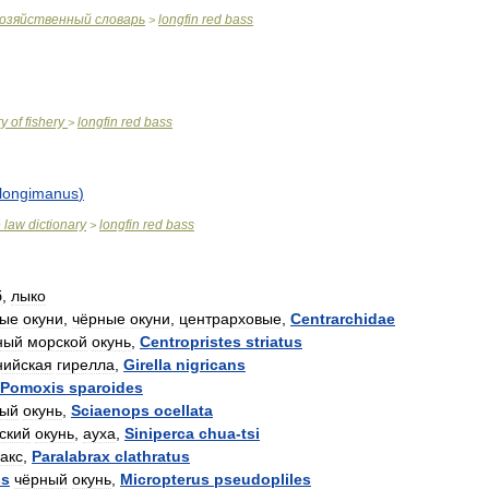
хозяйственный
словарь
longfin
red
bass
>
ry
of
fishery
longfin
red
bass
>
longimanus
)
e
law
dictionary
longfin
red
bass
>
б
,
лыко
тые
окуни
,
чёрные
окуни
,
центрарховые
,
Centrarchidae
ный
морской
окунь
,
Centropristes
striatus
нийская
гирелла
,
Girella
nigricans
Pomoxis
sparoides
ный
окунь
,
Sciaenops
ocellata
ский
окунь
,
ауха
,
Siniperca
chua
-
tsi
акс
,
Paralabrax
clathratus
ss
чёрный
окунь
,
Micropterus
pseudopliles