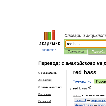
Словари и энциклоп
academic.ru
Толкования
Переводы
Перевод:
с английского на 
red bass
С русского на:
Английский
Толкование
Перев
С английского на:
red
bass
1
Все языки
зоол
.
красный
окунь
bass
oil
—
жир
морс
Испанский
striped
bass
—
поло