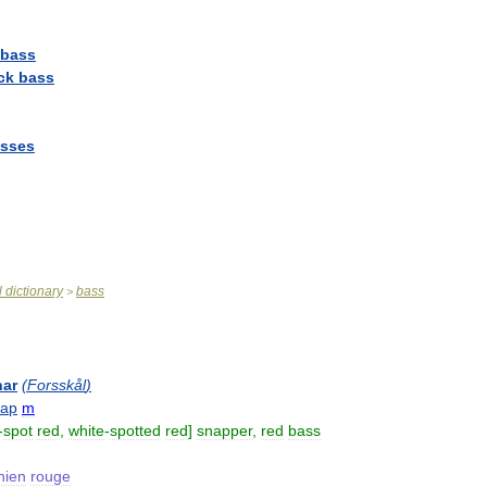
bass
ck
bass
sses
l
dictionary
bass
>
ar
(
Forsskål
)
хар
m
-
spot
red
,
white
-
spotted
red
]
snapper
,
red
bass
hien
rouge