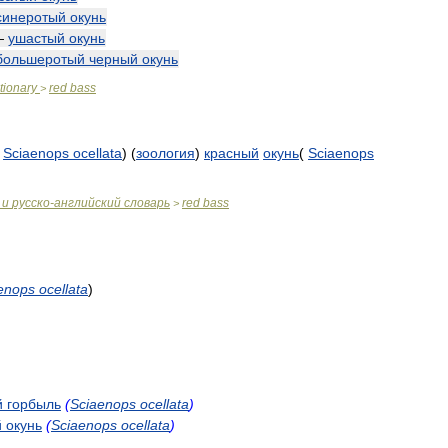
синеротый
окунь
—
ушастый
окунь
большеротый
черный
окунь
tionary
red
bass
>
(
Sciaenops
ocellata
) (
зоология
)
красный
окунь
(
Sciaenops
и
русско
-
английский
словарь
red
bass
>
enops
ocellata
)
й
горбыль
(
Sciaenops
ocellata
)
й
окунь
(
Sciaenops
ocellata
)