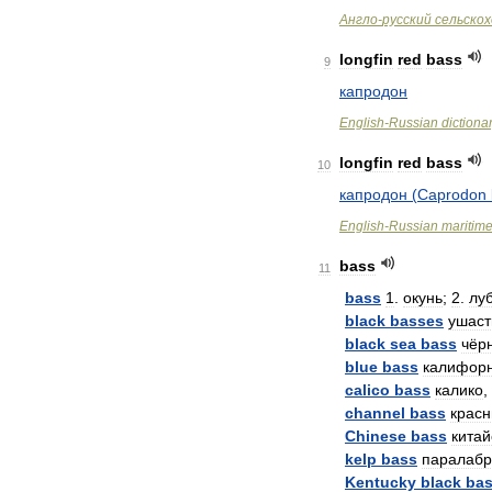
Англо
-
русский
сельско
longfin
red
bass
9
капродон
English
-
Russian
dictiona
longfin
red
bass
10
капродон
(
Caprodon
English
-
Russian
maritim
bass
11
bass
1
.
окунь
;
2
.
лу
black
basses
ушас
black
sea
bass
чёр
blue
bass
калифор
calico
bass
калико
,
channel
bass
крас
Chinese
bass
китай
kelp
bass
паралабр
Kentucky
black
ba