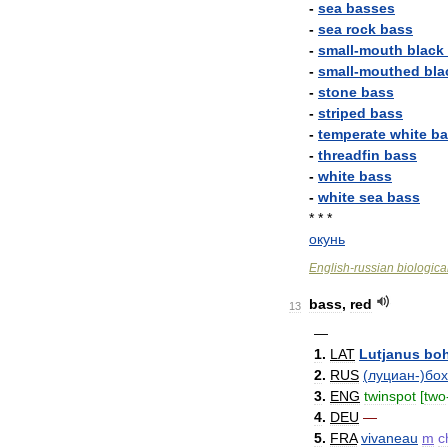
-
sea
basses
-
sea
rock
bass
-
small
-
mouth
black
-
small
-
mouthed
bla
-
stone
bass
-
striped
bass
-
temperate
white
ba
-
threadfin
bass
-
white
bass
-
white
sea
bass
* * *
окунь
English
-
russian
biologica
bass
,
red
13
—
1
.
LAT
Lutjanus
boh
2
.
RUS
(
луциан
-)
бо
3
.
ENG
twinspot
[
two
4
.
DEU
—
5
.
FRA
vivaneau
m
c