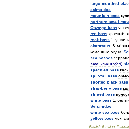
large
-
mouthed
blac
salmoides
mountain
bass
кул
northern
small
-
mou
Oswego
bass
ушас
red
bass
красный
о
rock
bass
1
.
ушаст
clathratus
;
3
.
чёрны
каменные
окуни
,
Se
sea
basses
серран
small
-
mouth
(
ed
)
bl
speckled
bass
кали
split
-
tail
bass
обык
spotted
black
bass
strawberry
bass
ка
striped
bass
полос
white
bass
1
.
белы
Serranidae
white
sea
bass
бел
yellow
bass
жёлтый
English
-
Russian
dictiona