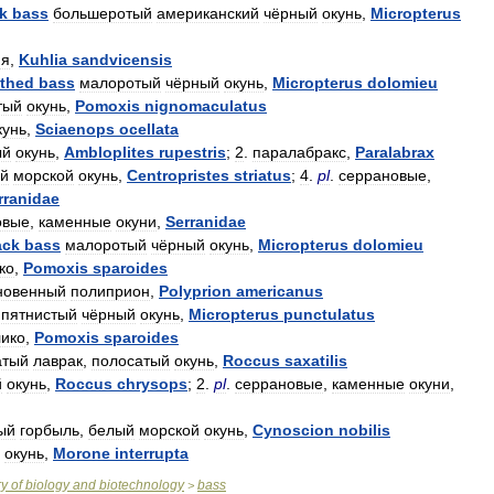
k
bass
большеротый
американский
чёрный
окунь
,
Micropterus
ия
,
Kuhlia
sandvicensis
thed
bass
малоротый
чёрный
окунь
,
Micropterus
dolomieu
тый
окунь
,
Pomoxis
nignomaculatus
кунь
,
Sciaenops
ocellata
ый
окунь
,
Ambloplites
rupestris
;
2
.
паралабракс
,
Paralabrax
й
морской
окунь
,
Centropristes
striatus
;
4
.
pl
.
серрановые
,
rranidae
овые
,
каменные
окуни
,
Serranidae
ack
bass
малоротый
чёрный
окунь
,
Micropterus
dolomieu
ко
,
Pomoxis
sparoides
новенный
полиприон
,
Polyprion
americanus
пятнистый
чёрный
окунь
,
Micropterus
punctulatus
лико
,
Pomoxis
sparoides
атый
лаврак
,
полосатый
окунь
,
Roccus
saxatilis
й
окунь
,
Roccus
chrysops
;
2
.
pl
.
серрановые
,
каменные
окуни
,
ый
горбыль
,
белый
морской
окунь
,
Cynoscion
nobilis
окунь
,
Morone
interrupta
ry
of
biology
and
biotechnology
bass
>