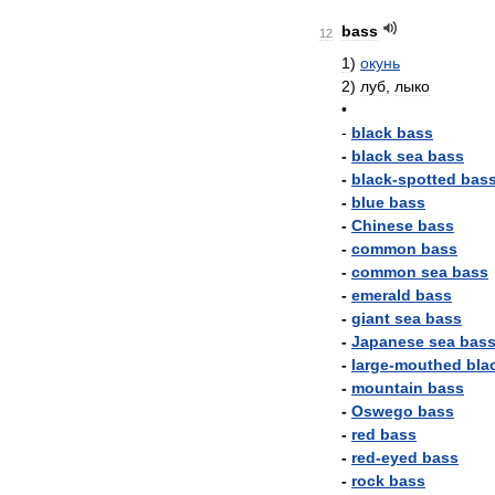
bass
12
1
)
окунь
2
)
луб
,
лыко
•
-
black
bass
-
black
sea
bass
-
black
-
spotted
bas
-
blue
bass
-
Chinese
bass
-
common
bass
-
common
sea
bass
-
emerald
bass
-
giant
sea
bass
-
Japanese
sea
bas
-
large
-
mouthed
bla
-
mountain
bass
-
Oswego
bass
-
red
bass
-
red
-
eyed
bass
-
rock
bass