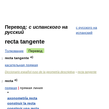
Перевод:
с испанского на
с русского на
русский
испанский
recta tangente
Толкование
Перевод
recta tangente
1
касательная прямая
Diccionario español-ruso de la geometría descriptiva
recta tangente
>
recta
2
прямая
|
прямая линия
*
axonometría recta
construir la recta
construir una recta