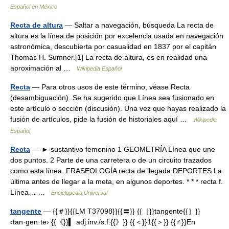
Español en México
Recta de altura
— Saltar a navegación, búsqueda La recta de
altura es la línea de posición por excelencia usada en navegación
astronómica, descubierta por casualidad en 1837 por el capitán
Thomas H. Sumner.[1] La recta de altura, es en realidad una
aproximación al …
Wikipedia Español
Recta
— Para otros usos de este término, véase Recta
(desambiguación). Se ha sugerido que Línea sea fusionado en
este artículo o sección (discusión). Una vez que hayas realizado la
fusión de artículos, pide la fusión de historiales aquí …
Wikipedia
Español
Recta
— ► sustantivo femenino 1 GEOMETRÍA Línea que une
dos puntos. 2 Parte de una carretera o de un circuito trazados
como esta línea. FRASEOLOGÍA recta de llegada DEPORTES La
última antes de llegar a la meta, en algunos deportes. * * * recta f.
Línea… …
Enciclopedia Universal
tangente
— {{＃}}{{LM T37098}}{{〓}} {{［}}tangente{{］}}
‹tan·gen·te› {{《}}▍ adj.inv./s.f.{{》}} {{＜}}1{{＞}} {{♂}}En