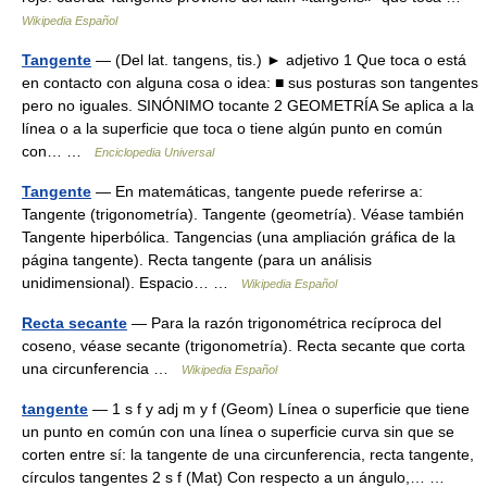
Wikipedia Español
Tangente
— (Del lat. tangens, tis.) ► adjetivo 1 Que toca o está
en contacto con alguna cosa o idea: ■ sus posturas son tangentes
pero no iguales. SINÓNIMO tocante 2 GEOMETRÍA Se aplica a la
línea o a la superficie que toca o tiene algún punto en común
con… …
Enciclopedia Universal
Tangente
— En matemáticas, tangente puede referirse a:
Tangente (trigonometría). Tangente (geometría). Véase también
Tangente hiperbólica. Tangencias (una ampliación gráfica de la
página tangente). Recta tangente (para un análisis
unidimensional). Espacio… …
Wikipedia Español
Recta secante
— Para la razón trigonométrica recíproca del
coseno, véase secante (trigonometría). Recta secante que corta
una circunferencia …
Wikipedia Español
tangente
— 1 s f y adj m y f (Geom) Línea o superficie que tiene
un punto en común con una línea o superficie curva sin que se
corten entre sí: la tangente de una circunferencia, recta tangente,
círculos tangentes 2 s f (Mat) Con respecto a un ángulo,… …