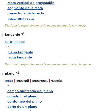
recta vertical de proyección
segmento de la recta
trayectoria de la recta
trazar una recta
Diccionario español-ruso de la geometría descriptiva
recta
>
tangente
3
касательная
*
plano tangente
recta tangente
Diccionario español-ruso de la geometría descriptiva
tangente
>
plano
4
план
|
плоский
|
плоскость
|
чертёж
*
campo punteado del plano
construir el plano
contorneo del plano
corte de un plano