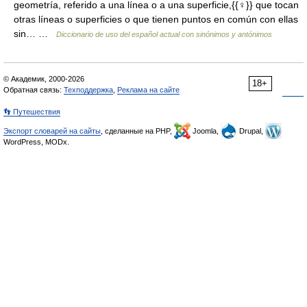
geometría, referido a una línea o a una superficie,{{♀}} que tocan
otras líneas o superficies o que tienen puntos en común con ellas
sin… …
Diccionario de uso del español actual con sinónimos y antónimos
© Академик, 2000-2026
18+
Обратная связь:
Техподдержка
,
Реклама на сайте
👣 Путешествия
Экспорт словарей на сайты
, сделанные на PHP,
Joomla,
Drupal,
WordPress, MODx.