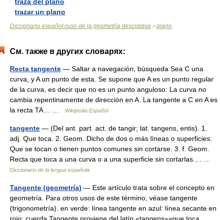
traza del plano
trazar un plano
Diccionario español-ruso de la geometría descriptiva
plano
>
См. также в других словарях:
Recta tangente
— Saltar a navegación, búsqueda Sea C una
curva, y A un punto de esta. Se supone que A es un punto regular
de la curva, es decir que no es un punto anguloso: La curva no
cambia repentinamente de dirección en A. La tangente a C en A es
la recta TA… …
Wikipedia Español
tangente
— (Del ant. part. act. de tangir; lat. tangens, entis). 1.
adj. Que toca. 2. Geom. Dicho de dos o más líneas o superficies:
Que se tocan o tienen puntos comunes sin cortarse. 3. f. Geom.
Recta que toca a una curva o a una superficie sin cortarlas.… …
Diccionario de la lengua española
Tangente (geometría)
— Este artículo trata sobre el concepto en
geometría. Para otros usos de este término, véase tangente
(trigonometría). en verde: línea tangente en azul: línea secante en
rojo: cuerda Tangente proviene del latín «tangens»=que toca …