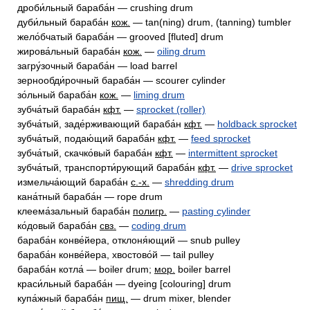
дроби́льный бараба́н — crushing drum
дуби́льный бараба́н
кож.
— tan(ning) drum, (tanning) tumbler
жело́бчатый бараба́н — grooved [fluted] drum
жирова́льный бараба́н
кож.
—
oiling drum
загру́зочный бараба́н — load barrel
зернообди́рочный бараба́н — scourer cylinder
зо́льный бараба́н
кож.
—
liming drum
зубча́тый бараба́н
кфт.
—
sprocket (roller)
зубча́тый, заде́рживающий бараба́н
кфт.
—
holdback sprocket
зубча́тый, подаю́щий бараба́н
кфт.
—
feed sprocket
зубча́тый, скачко́вый бараба́н
кфт.
—
intermittent sprocket
зубча́тый, транспорти́рующий бараба́н
кфт.
—
drive sprocket
измельча́ющий бараба́н
с.-х.
—
shredding drum
кана́тный бараба́н — rope drum
клеема́зальный бараба́н
полигр.
—
pasting cylinder
ко́довый бараба́н
свз.
—
coding drum
бараба́н конве́йера, отклоня́ющий — snub pulley
бараба́н конве́йера, хвостово́й — tail pulley
бараба́н котла́ — boiler drum;
мор.
boiler barrel
краси́льный бараба́н — dyeing [colouring] drum
купа́жный бараба́н
пищ.
— drum mixer, blender