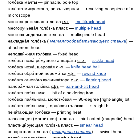
голо́вка ма́чты — pinnacle, pole top
голо́вка микроско́па, револьве́рная — revolving nosepiece of a
microscope
многодоро́жечная голо́вка
вчт.
—
multitrack head
многоручьева́я голо́вка
пласт.
—
multiple head
многошпи́ндельная голо́вка — multispindle head
накладна́я голо́вка (
металлообрабатывающего станка
) —
attachment head
неподви́жная голо́вка — fixed head
голо́вка ножа́ ре́жущего аппара́та
с.-х.
—
sickle head
голо́вка ножа́, шарова́я
с.-х.
—
knife head ball
голо́вка обра́тной перемо́тки
кфт.
—
rewind knob
голо́вка огнево́го культива́тора
с.-х.
—
flaming head
панора́мная голо́вка
кфт.
—
pan-and-tilt head
голо́вка пая́льника — bit of a soldering iron
голо́вка пая́льника, молотко́вая — 90-degree [right-angle] bit
голо́вка пая́льника, торцо́вая голо́вка — straight bit
печа́тающая голо́вка — printing heat
пла́вающая (магни́тная) голо́вка — air-floated (magnetic) head
пластици́рующая голо́вка
пласт.
—
smear head
поворо́тная голо́вка (
токарного станка
) — swivel head