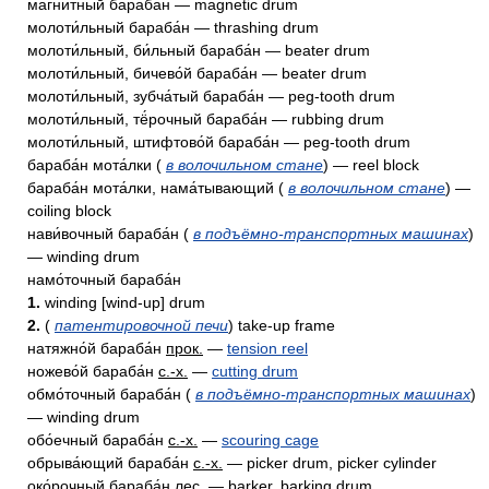
магни́тный бараба́н — magnetic drum
молоти́льный бараба́н — thrashing drum
молоти́льный, би́льный бараба́н — beater drum
молоти́льный, бичево́й бараба́н — beater drum
молоти́льный, зубча́тый бараба́н — peg-tooth drum
молоти́льный, тё́рочный бараба́н — rubbing drum
молоти́льный, штифтово́й бараба́н — peg-tooth drum
бараба́н мота́лки (
в волочильном стане
) — reel block
бараба́н мота́лки, нама́тывающий (
в волочильном стане
) —
coiling block
нави́вочный бараба́н (
в подъёмно-транспортных машинах
)
— winding drum
намо́точный бараба́н
1.
winding [wind-up] drum
2.
(
патентировочной печи
) take-up frame
натяжно́й бараба́н
прок.
—
tension reel
ножево́й бараба́н
с.-х.
—
cutting drum
обмо́точный бараба́н (
в подъёмно-транспортных машинах
)
— winding drum
обо́ечный бараба́н
с.-х.
—
scouring cage
обрыва́ющий бараба́н
с.-х.
— picker drum, picker cylinder
око́рочный бараба́н
лес.
— barker, barking drum