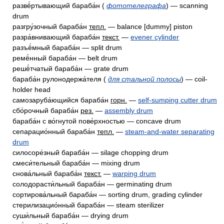
развё́ртывающий бараба́н (
фототелеграфа
) — scanning
drum
разгру́зочный бараба́н
тепл.
— balance [dummy] piston
разра́внивающий бараба́н
текст.
—
evener cylinder
разъё́мный бараба́н — split drum
ремё́нный бараба́н — belt drum
решё́тчатый бараба́н — grate drum
бараба́н рулонодержа́теля (
для стальной полосы
) — coil-
holder head
самозаруба́ющийся бараба́н
горн.
—
self-sumping cutter drum
сбо́рочный бараба́н
рез.
—
assembly drum
бараба́н с во́гнутой пове́рхностью — concave drum
сепарацио́нный бараба́н
тепл.
—
steam-and-water separating
drum
силосоре́зный бараба́н — silage chopping drum
смеси́тельный бараба́н — mixing drum
снова́льный бараба́н
текст.
—
warping drum
солодорасти́льный бараба́н — germinating drum
сортирова́льный бараба́н — sorting drum, grading cylinder
стерилизацио́нный бараба́н — steam sterilizer
суши́льный бараба́н — drying drum