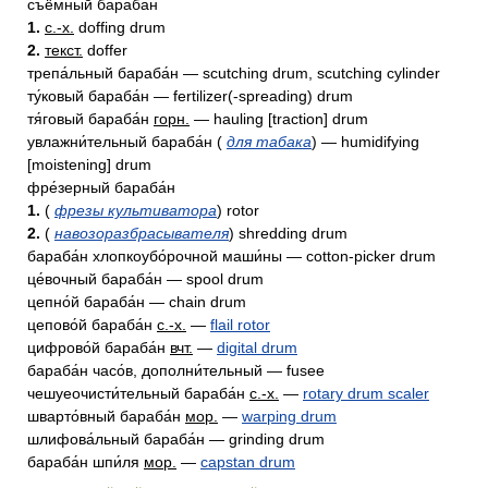
съё́мный бараба́н
1.
с.-х.
doffing drum
2.
текст.
doffer
трепа́льный бараба́н — scutching drum, scutching cylinder
ту́ковый бараба́н — fertilizer(-spreading) drum
тя́говый бараба́н
горн.
— hauling [traction] drum
увлажни́тельный бараба́н (
для табака
) — humidifying
[moistening] drum
фре́зерный бараба́н
1.
(
фрезы культиватора
) rotor
2.
(
навозоразбрасывателя
) shredding drum
бараба́н хлопкоубо́рочной маши́ны — cotton-picker drum
це́вочный бараба́н — spool drum
цепно́й бараба́н — chain drum
цепово́й бараба́н
с.-х.
—
flail rotor
цифрово́й бараба́н
вчт.
—
digital drum
бараба́н часо́в, дополни́тельный — fusee
чешуеочисти́тельный бараба́н
с.-х.
—
rotary drum scaler
шварто́вный бараба́н
мор.
—
warping drum
шлифова́льный бараба́н — grinding drum
бараба́н шпи́ля
мор.
—
capstan drum