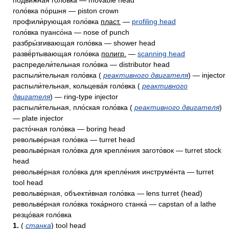
подви́жная голо́вка — movable head
голо́вка по́ршня — piston crown
профили́рующая голо́вка
пласт.
—
profiling head
голо́вка пуансо́на — nose of punch
разбры́згивающая голо́вка — shower head
развё́ртывающая голо́вка
полигр.
—
scanning head
распредели́тельная голо́вка — distributor head
распыли́тельная голо́вка (
реактивного двигателя
) — injector
распыли́тельная, кольцева́я голо́вка (
реактивного
двигателя
) — ring-type injector
распыли́тельная, пло́ская голо́вка (
реактивного двигателя
)
— plate injector
расто́чная голо́вка — boring head
револьве́рная голо́вка — turret head
револьве́рная голо́вка для крепле́ния загото́вок — turret stock
head
револьве́рная голо́вка для крепле́ния инструме́нта — turret
tool head
револьве́рная, объекти́вная голо́вка — lens turret (head)
револьве́рная голо́вка тока́рного станка́ — capstan of a lathe
резцо́вая голо́вка
1.
(
станка
) tool head