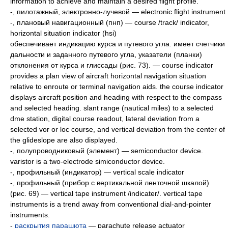
information to achieve and maintain a desired flight profile.
-, пилотажный, электронно-лучевой — electronic flight instrument
-, плановый навигационный (пнп) — course /track/ indicator,
horizontal situation indicator (hsi)
обеспечивает индикацию курса и путевого угла. имеет счетчики
дальности и заданного путевого угла, указатели (планки)
отклонения от курса и глиссады (рис. 73). — course indicator
provides a plan view of aircraft horizontal navigation situation
relative to enroute or terminal navigation aids. the course indicator
displays aircraft position and heading with respect to the compass
and selected heading. slant range (nautical miles) to a selected
dme station, digital course readout, lateral deviation from a
selected vor or loc course, and vertical deviation from the center of
the glideslope are also displayed.
-, полупроводниковый (элемент) — semiconductor device.
varistor is a two-electrode simiconductor device.
-, профильный (индикатор) — vertical scale indicator
-, профильный (прибор с вертикальной ленточной шкалой)
(рис. 69) — vertical tape instrument /indicater/. vertical tape
instruments is a trend away from conventional dial-and-pointer
instruments.
-
раскрытия парашюта
— parachute release actuator