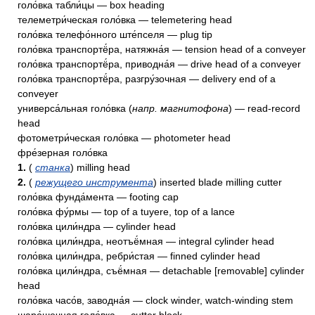
голо́вка табли́цы — box heading
телеметри́ческая голо́вка — telemetering head
голо́вка телефо́нного ште́пселя — plug tip
голо́вка транспортё́ра, натяжна́я — tension head of a conveyer
голо́вка транспортё́ра, приводна́я — drive head of a conveyer
голо́вка транспортё́ра, разгру́зочная — delivery end of a
conveyer
универса́льная голо́вка (
напр. магнитофона
) — read-record
head
фотометри́ческая голо́вка — photometer head
фре́зерная голо́вка
1.
(
станка
) milling head
2.
(
режущего инструмента
) inserted blade milling cutter
голо́вка фунда́мента — footing cap
голо́вка фу́рмы — top of a tuyere, top of a lance
голо́вка цили́ндра — cylinder head
голо́вка цили́ндра, неотъё́мная — integral cylinder head
голо́вка цили́ндра, ребри́стая — finned cylinder head
голо́вка цили́ндра, съё́мная — detachable [removable] cylinder
head
голо́вка часо́в, заводна́я — clock winder, watch-winding stem