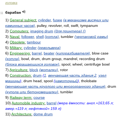
головка
барабан
11
1)
General subject:
cylinder
,
fusee
(в механизме висячих или
каминных часов)
, pulley, revolver, roll, swift, tympanum
2)
Computers:
imaging drum
(для принтера) ()
3)
Naval:
follower
,
shell
(котла)
, tumbler
(черпаковой рамы)
4)
Obsolete:
tambour
5)
Military:
cylinder
(револьвера)
6)
Engineering:
barrel
,
beater
(кипоразбивателя)
, blow case
(котла)
, bowl, drum, drum group, mandrel, recording drum
(блока вращающихся головок)
, spool, wheel, centrifuge bowl
7)
Agriculture:
block
(моталки)
, rotor
8)
Construction:
drum
(
1
.
венчающая часть здания 2
.
узел
машины
)
, drum head, spool
(
намоточный
)
, tholobate
(венчающая часть круглого или многогранного здания)
, drum
(купола или бетономешалки)
, tumbler
9)
Railway term:
course
10)
Automobile industry:
barrel
(мера ёмкости: англ.=163,65 л;
амер.=119 л; нефтяной= 159 л)
11)
Architecture:
dome drum