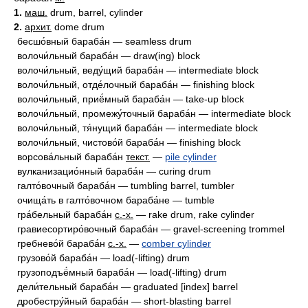
1.
маш.
drum, barrel, cylinder
2.
архит.
dome drum
бесшо́вный бараба́н — seamless drum
волочи́льный бараба́н — draw(ing) block
волочи́льный, веду́щий бараба́н — intermediate block
волочи́льный, отде́лочный бараба́н — finishing block
волочи́льный, приё́мный бараба́н — take-up block
волочи́льный, промежу́точный бараба́н — intermediate block
волочи́льный, тя́нущий бараба́н — intermediate block
волочи́льный, чистово́й бараба́н — finishing block
ворсова́льный бараба́н
текст.
—
pile cylinder
вулканизацио́нный бараба́н — curing drum
галто́вочный бараба́н — tumbling barrel, tumbler
очища́ть в галто́вочном бараба́не — tumble
гра́бельный бараба́н
с.-х.
— rake drum, rake cylinder
гравиесортиро́вочный бараба́н — gravel-screening trommel
гребнево́й бараба́н
с.-х.
—
comber cylinder
грузово́й бараба́н — load(-lifting) drum
грузоподъё́мный бараба́н — load(-lifting) drum
дели́тельный бараба́н — graduated [index] barrel
дробестру́йный бараба́н — short-blasting barrel