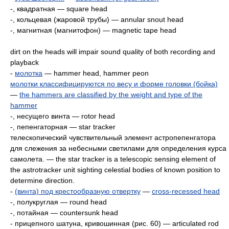
-, квадратная — square head
-, кольцевая (жаровой трубы) — annular snout head
-, магнитная (магнитофон) — magnetic tape head
dirt on the heads will impair sound quality of both recording and
playback
-
молотка
— hammer head, hammer peon
молотки классифицируются по весу и форме головки (бойка)
—
the hammers are classified by the weight and type of the
hammer
-, несущего винта — rotor head
-, пепенгаторная — star tracker
телескопический чувствительный элемент астропепенгатора
для слежения за небесными светилами для определения курса
самолета. — the star tracker is a telescopic sensing element of
the astrotracker unit sighting сеlestial bodies of known position to
determine direction.
-
(винта) под крестообразную отвертку
—
cross-recessed head
-, полукруглая — round head
-, потайная — countersunk head
- прицепного шатуна, кривошинная (рис. 60) — articulated rod