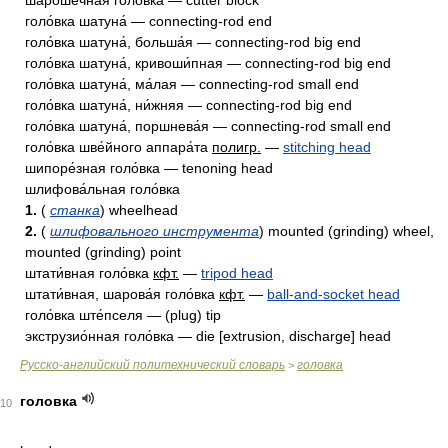
шаро́шечная голо́вка — cutter block
голо́вка шатуна́ — connecting-rod end
голо́вка шатуна́, больша́я — connecting-rod big end
голо́вка шатуна́, кривоши́пная — connecting-rod big end
голо́вка шатуна́, ма́лая — connecting-rod small end
голо́вка шатуна́, ни́жняя — connecting-rod big end
голо́вка шатуна́, поршнева́я — connecting-rod small end
голо́вка шве́йного аппара́та
полигр.
—
stitching head
шипоре́зная голо́вка — tenoning head
шлифова́льная голо́вка
1.
(
станка
) wheelhead
2.
(
шлифовального инструмента
) mounted (grinding) wheel,
mounted (grinding) point
штати́вная голо́вка
кфт.
—
tripod head
штати́вная, шарова́я голо́вка
кфт.
—
ball-and-socket head
голо́вка ште́пселя — (plug) tip
экструзио́нная голо́вка — die [extrusion, discharge] head
Русско-английский политехнический словарь
головка
>
головка
10