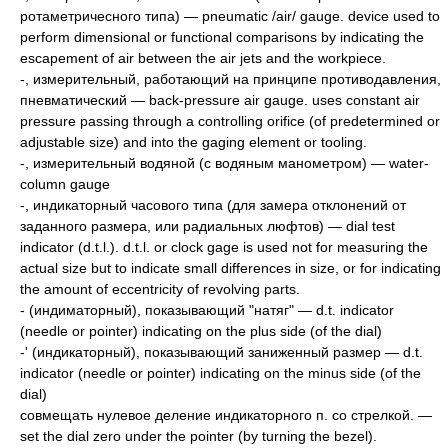
ротаметричесного типа) — pneumatic /air/ gauge. device used to
perform dimensional or functional comparisons by indicating the
escapement of air between the air jets and the workpiece.
-, измерительный, работающий на принципе противодавления,
пневматический — back-pressure air gauge. uses constant air
pressure passing through a controlling orifice (of predetermined or
adjustable size) and into the gaging element or tooling.
-, измерительный водяной (с водяным манометром) — water-
column gauge
-, индикаторный часового типа (для замера отклонений от
заданного размера, или радиальных люфтов) — dial test
indicator (d.t.l.). d.t.l. or clock gage is used not for measuring the
actual size but to indicate small differences in size, or for indicating
the amount of eccentricity of revolving parts.
- (индиматорный), показывающий "натяг" — d.t. indicator
(needle or pointer) indicating on the plus side (of the dial)
-' (индикаторный), показывающий заниженный размер — d.t.
indicator (needle or pointer) indicating on the minus side (of the
dial)
совмещать нулевое деление индикаторного п. со стрелкой. —
set the dial zero under the pointer (by turning the bezel).