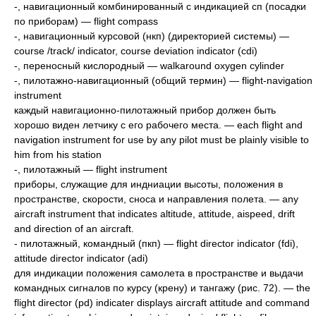
-, навигационный комбинированный с индикацией сп (посадки
по приборам) — flight compass
-, навигационный курсовой (нкп) (директорией системы) —
course /track/ indicator, course deviation indicator (cdi)
-, переносный кислородный — walkaround oxygen cylinder
-, пилотажно-навигационный (общий термин) — flight-navigation
instrument
каждый навигационно-пилотажный прибор должен быть
хорошо виден летчику с его рабочего места. — each flight and
navigation instrument for use by any pilot must be plainly visible to
him from his station
-, пилотажный — flight instrument
приборы, служащие для индниации высоты, положения в
пространстве, скорости, сноса и направления полета. — any
aircraft instrument that indicates altitude, attitude, aispeed, drift
and direction of an aircraft.
- пилотажный, командный (пкп) — flight director indicator (fdi),
attitude director indicator (adi)
для индикации положения самолета в пространстве и выдачи
командных сигналов пo курсу (крену) и тангажу (рис. 72). — the
flight director (pd) indicater displays aircraft attitude and command