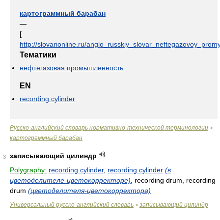
картограммный барабан
—
[
http://slovarionline.ru/anglo_russkiy_slovar_neftegazovoy_promy
Тематики
нефтегазовая промышленность
EN
recording cylinder
Русско-английский словарь нормативно-технической терминологии
>
картограммный барабан
записывающий цилиндр
3
Polygraphy:
recording cylinder
,
recording cylinder
(в
цветоделителе-цветокорректоре)
, recording drum, recording
drum
(цветоделителя-цветокорректора)
Универсальный русско-английский словарь
записывающий цилиндр
>