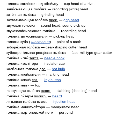
голо́вка заклё́пки под обжи́мку — cup head of a rivet
запи́сывающая голо́вка — recording [write] head
зато́чная голо́вка — grinding head
захва́тывающая голо́вка
прок.
—
grip head
звукова́я голо́вка — sound head, sound pick-up
звукозапи́сывающая голо́вка — recording head
голо́вка звукоснима́теля — pick-up head
голо́вка зу́ба (
шестерни
) — point of a tooth
зуборе́зная голо́вка — gear-shaping cutter head
зубострога́льная резцо́вая голо́вка — face-mill type gear cutter
голо́вка иглы́
текст.
—
needle hook
голо́вка изоля́тора — insulator cap
кали́льная голо́вка
двс.
—
hot bulb
голо́вка клейми́теля — marking head
голо́вка ключа́
свз.
—
key button
голо́вка кни́ги — top
листу́ющая голо́вка
пласт.
— slabbing [sheeting] head
голо́вка ли́теры
полигр.
—
beard
литьева́я голо́вка
пласт.
—
injection head
голо́вка манипуля́тора — manipulator head
голо́вка марте́новской пе́чи — port end