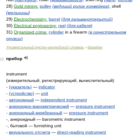
28)
Gold mining:
pulley
(ведущий ролик конвейера)
, shell
(
мельницы
)
29)
Electrochemistry:
barrel
(для гальванопокрытий)
30)
Electrical engineering:
reel
(для кабеля)
31)
Organized crime:
cylinder
in a firearm
(в огнестрельном
оружии)
Универсальный русско-английский словарь
барабан
>
прибор
12
instrument
(измерительный, регистрирующий, вычислительный)
-
(указатель)
—
indicator
-
(устройство)
—
unit
-
автономный
—
independent instrument
-
анероидно-манометрический
—
pressure instrument
-
анероидный-мембранный
—
pressure instrument
-, анероидный — barometric instrument
-, бытовой — furnishing unit
-
визуального отсчета
—
direct-reading instrument