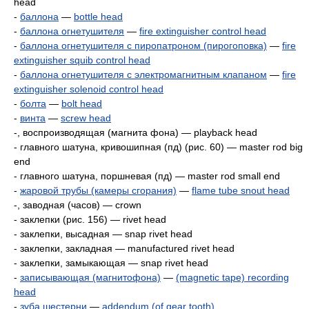
head
-
баллона
—
bottle head
-
баллона огнетушителя
—
fire extinguisher control head
-
баллона огнетушителя с пиропатроном (пирогоповка)
—
fire
extinguisher squib control head
-
баллона огнетушителя с электромагнитным клапаном
—
fire
extinguisher solenoid control head
-
болта
—
bolt head
-
винта
—
screw head
-, воспроизводящая (магнита фона) — playback head
- главного шатуна, кривошипная (пд) (рис. 60) — master rod big
end
- главного шатуна, поршневая (пд) — master rod small end
-
жаровой трубы (камеры сгорания)
—
flame tube snout head
-, заводная (часов) — crown
- заклепки (рис. 156) — rivet head
- заклепки, высадная — snap rivet head
- заклепки, закладная — manufactured rivet head
- заклепки, замыкающая — snap rivet head
-
записывающая (магнитофона)
—
(magnetic tape) recording
head
-
зуба шестерни
—
addendum (of gear tooth)