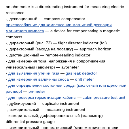
an ohmmeter is a directreading instrument for measuring electric
resistance.
-, девиационный — compass compensator
приспособление для компенсации магнитной девиации
магнитного компаса
— а device for compensating a magnetic
compass.
-, директорный (рис. 72) — flight director indicator (fdi)
-, директорный (захода на посадку) — approach horizon
-, дистанционный — remote-reading indicator
- для измерения тока, напряжения и сопротивления,
универсальный (авометр) — avorneter
-
для выявления утечки газа
—
gas leak detector
-
для измерения валичины сноса
—
drift meter
-
для определения состояния среды (кислотный или щелочной
раствор)
—
рн-meter
-
для проверки герметизации кабины
—
cabin pressure test unit
-, дублирующий — duplicate instrument
-, измерительный — measuring instrument
- измерительный, дифференциальный (манометр) —
differential pressure gauge
-, измерительный, пневматический (манометрического или