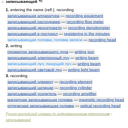
записывающий
4
1.
entering the name (refl.); recording
записывающая аппаратура
—
recording equipment
записывающий расходомер
—
recording flow meter
записывающий денситометр
—
recording densitometer
записывающий в протокол
—
registering in the minutes
записывающая головка, головка записи
—
recording head
2.
writing
прожектор записывающего луча
—
writing gun
записывающий электронный луч
—
writing beam
записывающий луч; пишущий луч
—
writing beam
записывающий световой луч
—
writing light beam
3.
recording
записывающий элемент
—
recording element
записывающий цилиндр
—
recording cylinder
записывающий усилитель
—
recording amplifier
магнитная записывающая головка
—
magnetic recording head
оптическая записывающая головка
—
optical recording head
Русско-английский словарь по информационным технологиям
>
записывающий