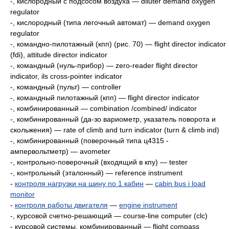
-, кислородный с подсосом воздуха — diluter demand oxygen
regulator
-, кислородный (типа легочный автомат) — demand oxygen
regulator
-, командно-пилотажный (кпп) (рис. 70) — flight director indicator
(fdi), attitude director indicator
-, командный (нуль-прибор) — zero-reader flight director
indicator, ils cross-pointer indicator
-, командный (пульт) — controller
-, командный пилотажный (кпп) — flight director indicator
-, комбинированный — combination /combined/ indicator
-, комбинированный (да-зо вариометр, указатель поворота и
скольжения) — rate of climb and turn indicator (turn & climb ind)
-, комбинированный (поверочный типа ц4315 -
ампервольтметр) — avometer
-, контрольно-поверочный (входящий в кпу) — tester
-, контрольный (эталонный) — reference instrument
-
контроля нагрузки на шину no 1 кабин
—
cabin bus i load
monitor
-
контроля работы двигателя
—
engine instrument
-, курсовой счетно-решающий — course-line computer (clc)
- курсовой системы, комбинированный — flight compass