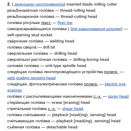
2.
(
режущего инструмента
) inserted blade milling cutter
резьбонака́тная голо́вка — thread-rolling head
резьбонарезна́я голо́вка — thread-cutting head
голо́вка рогу́льки
текст.
—
flyer top
самораскрыва́ющаяся голо́вка (
для завинчивания шпилек
) —
self-opening stud socket
сва́рочная голо́вка — welding head
голо́вка сверла́ — drill bit
сверли́льная голо́вка — drilling head
сверли́льно-расто́чная голо́вка — drilling-boring head
силова́я голо́вка — unit-type spindle head
следя́щая голо́вка лентопроводя́щего устро́йства
полигр.
—
web guiding sensing head
следя́щая, фотоэлектри́ческая голо́вка
полигр.
—
electric eye
scanner
голо́вка с распы́ливающими наконе́чниками
с.-х.
—
spray head
стира́ющая голо́вка — erase [erasing] head
стрига́льная голо́вка
с.-х.
—
shear head
голо́вка счи́тывания — playback [read(ing), sensing] head
счи́тывающая голо́вка — playback [read(ing), sensing] head
съё́мная голо́вка — detachable head