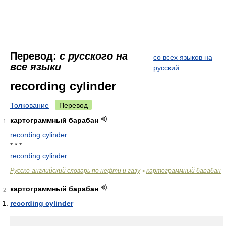
Перевод:
с русского на
со всех языков на
все языки
русский
recording cylinder
Толкование
Перевод
картограммный барабан
1
recording cylinder
* * *
recording cylinder
Русско-английский словарь по нефти и газу
картограммный барабан
>
картограммный барабан
2
recording cylinder