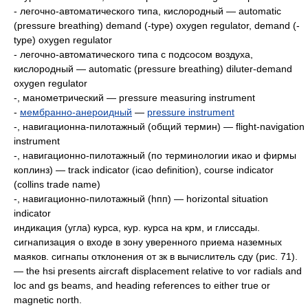
- легочно-автоматического типа, кислородный — automatic
(pressure breathing) demand (-type) oxygen regulator, demand (-
type) oxygen regulator
- легочно-автоматического типa с подсосом воздуха,
кислородный — automatic (pressure breathing) diluter-demand
oxygen regulator
-, манометрический — pressure measuring instrument
-
мембранно-анероидный
—
pressure instrument
-, навигационна-пилотажный (общий термин) — flight-navigation
instrument
-, навигационно-пилотажный (пo терминологии икао и фирмы
коплинз) — track indicator (icao definition), course indicator
(collins trade name)
-, навигационно-пилотажный (hпп) — horizontal situation
indicator
индикация (угла) курса, кур. курса на крм, и глиссады.
сигнапизация о входе в зону уверенного приема наземных
маяков. сигнапы отклонения от зк в вычислитель сду (рис. 71).
— the hsi presents aircraft displacement relative to vor radials and
loc and gs beams, and heading references to either true or
magnetic north.