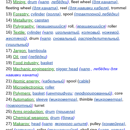
12)
Mining:
drum
(
напр
.
лебёдки
)
, fleet wheel
(для каната)
,
fleeting wheel
(для каната)
, reel
(для навивки кабеля)
, trommel
13)
Forestry:
cylinder
(ролла)
, spool
(тракторной лебёдки)
14)
Metallurgy:
capstan
15)
Polygraphy:
(
вращающийся
)
roll,
(
вращающийся
)
roller
16)
Textile:
cylinder
(
напр
.
игольчатый
,
колковый
,
ножевой
,
жестяной
)
, drum
(
напр
.
сновальный
,
распределительный
,
сушильный
)
17)
Jargon:
bamboula
18)
Oil:
reel
(
лебёдки
)
19)
Food industry:
basket
20)
Mechanic engineering:
nigger head
(
напр
., лебёдки для
навивки каната)
21)
Atomic energy:
(
кабельный
)
spool (
cable
)
22)
Microelectronics:
roller
23)
Polymers:
basket
(
центрифуги
;
перфорированный
)
, core
24)
Automation:
sleeve
(микрометра)
, thimble
(микрометра)
,
(
поворотный
)
turret
25)
Arms production:
drum
(прицела)
26)
Chemical weapons:
drum
(
бочка
)
27)
Makarov:
head
(
напр
.
якорного шпиля
)
, pulley
(конвейера)
,
reel
(
катушки
)
, roller
(
вращающийся
)
, shell ring
(
напр
.
котла
)