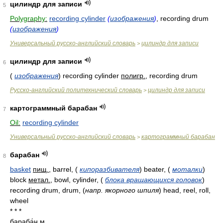
цилиндр для записи
5
Polygraphy:
recording cylinder
(
изображения
)
, recording drum
(
изображения
)
Универсальный русско-английский словарь
цилиндр для записи
>
цилиндр для записи
6
(
изображения
)
recording cylinder
полигр.
, recording drum
Русско-английский политехнический словарь
цилиндр для записи
>
картограммный барабан
7
Oil:
recording cylinder
Универсальный русско-английский словарь
картограммный барабан
>
барабан
8
basket
пищ.
, barrel,
(
кипоразбивателя
)
beater,
(
моталки
)
block
метал.
, bowl, cylinder,
(
блока вращающихся головок
)
recording drum, drum,
(
напр. якорного шпиля
)
head, reel, roll,
wheel
* * *
бараба́н
м.