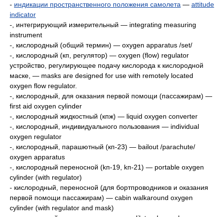
-
индикации пространственного положения самолета
—
attitude
indicator
-, интегрирующий измерительный — integrating measuring
instrument
-, кислородный (общий термин) — oxygen apparatus /set/
-, кислородный (кп, регулятор) — oxygen (flow) regulator
устройство, регулирующее подачу кислорода к кислородной
маске, — masks are designed for use with remotely located
oxygen flow regulator.
-, кислородный, для оказания первой помощи (пассажирам) —
first aid oxygen cylinder
-, кислородный жидкостный (кпж) — liquid oxygen converter
-, кислородный, индивидуального пользования — individual
oxygen regulator
-, кислородный, парашютный (кп-23) — bailout /parachute/
oxygen apparatus
-, кислородный переносной (kп-19, kп-21) — portable oxygen
cylinder (with regulator)
- кислородный, переносной (для бортпроводников и оказания
первой помощи пассажирам) — cabin walkaround oxygen
cylinder (with regulator and mask)