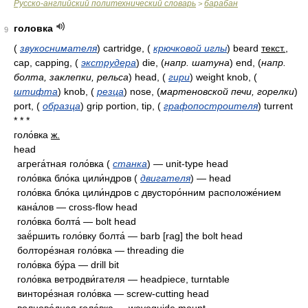
Русско-английский политехнический словарь
барабан
>
головка
9
(
звукоснимателя
)
cartridge,
(
крючковой иглы
)
beard
текст.
,
cap, capping,
(
экструдера
)
die,
(
напр. шатуна
)
end,
(
напр.
болта, заклепки, рельса
)
head,
(
гири
)
weight knob,
(
штифта
)
knob,
(
резца
)
nose,
(
мартеновской печи, горелки
)
port,
(
образца
)
grip portion, tip,
(
графопостроителя
)
turrent
* * *
голо́вка
ж.
head
агрега́тная голо́вка (
станка
) — unit-type head
голо́вка бло́ка цили́ндров (
двигателя
) — head
голо́вка бло́ка цили́ндров с двусторо́нним расположе́нием
кана́лов — cross-flow head
голо́вка болта́ — bolt head
заё́ршить голо́вку болта́ — barb [rag] the bolt head
болторе́зная голо́вка — threading die
голо́вка бу́ра — drill bit
голо́вка ветродви́гателя — headpiece, turntable
винторе́зная голо́вка — screw-cutting head