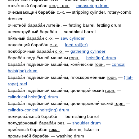
отсчё́тный бараба́н
геод., топ.
—
measuring drum
очё́сывающий бараба́н
с.-х.
— stripping cylinder, rotary-comb
dresser
очистно́й бараба́н
литейн.
— fettling barrel, fettling drum
пескостру́йный бараба́н — sandblast barrel
пи́льный бараба́н
с.-х.
—
saw cylinder
подаю́щий бараба́н
с.-х.
—
feed roll(er)
подбо́рочный бараба́н
с.-х.
—
gathering cylinder
бараба́н подъё́мной маши́ны
горн.
—
hoist(ing) drum
бараба́н подъё́мной маши́ны, кони́ческий
горн.
—
conical
hoist(ing) drum
бараба́н подъё́мной маши́ны, плоскоремё́нный
горн.
—
(flat-
rope) reel
бараба́н подъё́мной маши́ны, цилиндри́ческий
горн.
—
cylindrical hoist(ing) drum
бараба́н подъё́мной маши́ны, цилиндрокони́ческий
горн.
—
cylindro-conical hoist(ing) drum
полирова́льный бараба́н — burnishing barrel
полудо́рновый бараба́н
рез.
—
shoulder drum
приё́мный бараба́н
текст.
— taker-in, licker-in
промывно́й бараба́н — washing drum