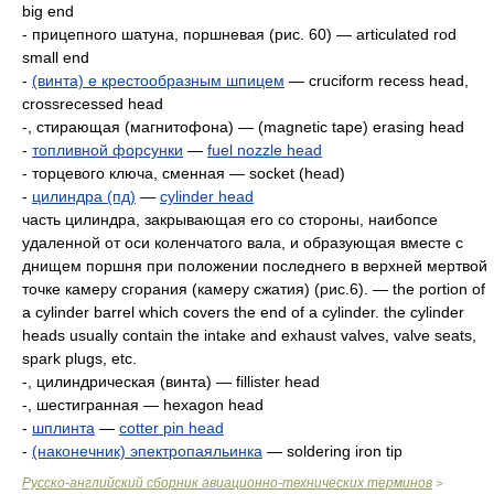
big end
- прицепного шатуна, поршневая (рис. 60) — articulated rod
small end
-
(винта) е крестообразным шпицем
— cruciform recess head,
crossrecessed head
-, стирающая (магнитофона) — (magnetic tape) erasing head
-
топливной форсунки
—
fuel nozzle head
- торцевого ключа, сменная — socket (head)
-
цилиндра (пд)
—
cylinder head
часть цилиндра, закрывающая его со стороны, наибопсе
удаленной от оси коленчатого вала, и образующая вместе с
днищем поршня при положении последнего в верхней мертвой
точке камеру сгорания (камеру сжатия) (рис.6). — the portion of
a cylinder barrel which covers the end of а cylinder. the cylinder
heads usually contain the intake and exhaust valves, valve seats,
spark plugs, etc.
-, цилиндрическая (винта) — fillister head
-, шестигранная — hexagon head
-
шплинта
—
cotter pin head
-
(наконечник) эпектропаяльинка
— soldering iron tip
Русско-английский сборник авиационно-технических терминов
>