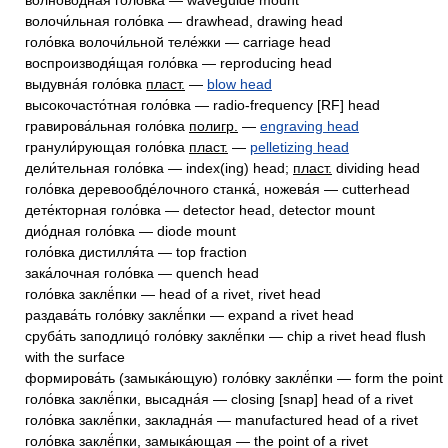
волново́дная голо́вка — waveguide mount
волочи́льная голо́вка — drawhead, drawing head
голо́вка волочи́льной теле́жки — carriage head
воспроизводя́щая голо́вка — reproducing head
выдувна́я голо́вка
пласт.
—
blow head
высокочасто́тная голо́вка — radio-frequency [RF] head
гравирова́льная голо́вка
полигр.
—
engraving head
гранули́рующая голо́вка
пласт.
—
pelletizing head
дели́тельная голо́вка — index(ing) head;
пласт.
dividing head
голо́вка деревообде́лочного станка́, ножева́я — cutterhead
дете́кторная голо́вка — detector head, detector mount
дио́дная голо́вка — diode mount
голо́вка дистилля́та — top fraction
зака́лочная голо́вка — quench head
голо́вка заклё́пки — head of a rivet, rivet head
раздава́ть голо́вку заклё́пки — expand a rivet head
сруба́ть заподлицо́ голо́вку заклё́пки — chip a rivet head flush
with the surface
формирова́ть (замыка́ющую) голо́вку заклё́пки — form the point
голо́вка заклё́пки, высадна́я — closing [snap] head of a rivet
голо́вка заклё́пки, закладна́я — manufactured head of a rivet
голо́вка заклё́пки, замыка́ющая — the point of a rivet