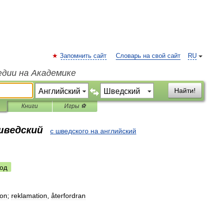
Запомнить сайт
Словарь на свой сайт
RU
едии на Академике
Найти!
Книги
Игры ⚽
шведский
с шведского на английский
од
ion
;
reklamation
,
återfordran