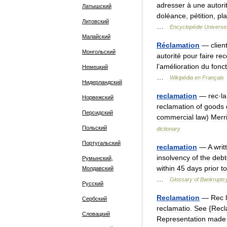
adresser
à
une
autori
Латышский
doléance
,
pétition
,
pla
Литовский
…
Encyclopédie
Universel
Малайский
Réclamation
—
clien
Монгольский
autorité
pour
faire
rec
l
’
amélioration
du
fonc
Немецкий
…
Wikipédia
en
Français
Нидерландский
reclamation
—
rec
·
la
Норвежский
reclamation
of
goods
Персидский
commercial
law
)
Merr
Польский
dictionary
Португальский
reclamation
—
A
writ
insolvency
of
the
debt
Румынский,
within
45
days
prior
to
Молдавский
…
Glossary
of
Bankruptc
Русский
Reclamation
—
Rec
Сербский
reclamatio
.
See
{
Recl
Словацкий
Representation
made