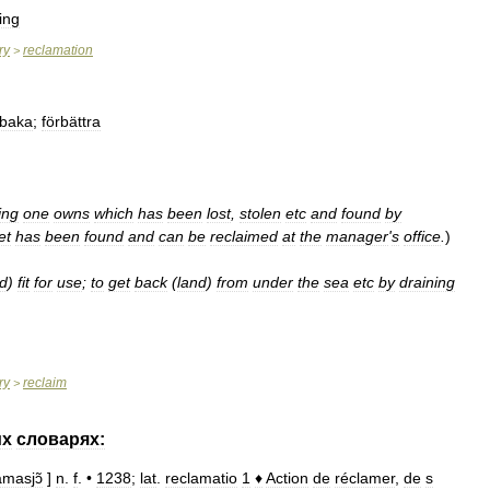
ing
ry
reclamation
>
llbaka
;
förbättra
ing
one
owns
which
has
been
lost
,
stolen
etc
and
found
by
et
has
been
found
and
can
be
reclaimed
at
the
manager
'
s
office
.
)
d
)
fit
for
use
;
to
get
back
(
land
)
from
under
the
sea
etc
by
draining
ry
reclaim
>
их
словарях:
amasjɔ̃
]
n
.
f
. •
1238
;
lat
.
reclamatio
1
♦
Action
de
réclamer
,
de
s