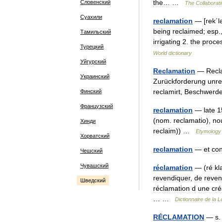
the
… …
Словенский
The
Collaborat
Суахили
reclamation
— [
rek΄l
being
reclaimed
;
esp
.
Тамильский
irrigating
2
.
the
proce
Турецкий
World
dictionary
Уйгурский
Reclamation
—
Recl
Украинский
Zurückforderung
unr
reclamirt
,
Beschwerd
Финский
Французский
reclamation
—
late
1
(
nom
.
reclamatio
),
no
Хинди
reclaim
)) …
Etymology
Хорватский
reclamation
—
et
con
Чешский
Чувашский
réclamation
— (
ré
kl
revendiquer
,
de
reven
Шведский
réclamation
d
une
cr
… …
Dictionnaire
de
la
L
RÉCLAMATION
—
s