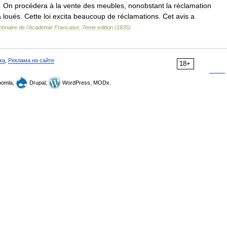
.
On
procédera
à
la
vente
des
meubles
,
nonobstant
la
réclamation
a
loués
.
Cette
loi
excita
beaucoup
de
réclamations
.
Cet
avis
a
ionnaire
de
l
'
Academie
Francaise
,
7eme
edition
(
1835
)
ка
,
Реклама на сайте
18+
omla,
Drupal,
WordPress, MODx.