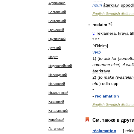
Африкаанс
noun
återkrav
,
uppodl
Болгарский
English
-
Swedish
dictiona
Венгерский
reclaim
2
Греческий
v
.
reklamera
,
kräva
ti
Грузинский
* * *
[
ri
'
kleim
]
Датский
verb
Иврит
1
)
(
to
ask
for
(
someth
someone
else
)
:
A
wall
Индонезийский
återkräva
Исландский
2
)
(
to
make
(
wastelan
etc
.
)
odla
upp
Испанский
•
Итальянский
-
reclamation
Казахский
English
-
Swedish
dictiona
Каталанский
См
.
также
в
друг
Корейский
Латинский
réclamation
— [
rekl