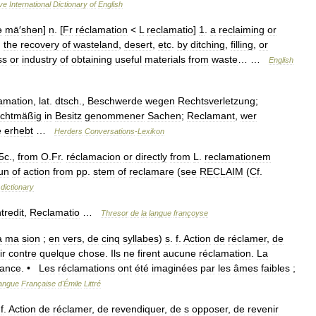
ive
International
Dictionary
of
English
ə
mā
′
shən
]
n
. [
Fr
réclamation
<
L
reclamatio
]
1
.
a
reclaiming
or
,
the
recovery
of
wasteland
,
desert
,
etc
.
by
ditching
,
filling
,
or
ss
or
industry
of
obtaining
useful
materials
from
waste
… …
English
amation
,
lat
.
dtsch
.,
Beschwerde
wegen
Rechtsverletzung
;
echtmäßig
in
Besitz
genommener
Sachen
;
Reclamant
,
wer
e
erhebt
…
Herders
Conversations
-
Lexikon
5c
.,
from
O
.
Fr
.
réclamacion
or
directly
from
L
.
reclamationem
un
of
action
from
pp
.
stem
of
reclamare
(
see
RECLAIM
(
Cf
.
dictionary
tredit
,
Reclamatio
…
Thresor
de
la
langue
françoyse
a
ma
sion
;
en
vers
,
de
cinq
syllabes
)
s
.
f
.
Action
de
réclamer
,
de
ir
contre
quelque
chose
.
Ils
ne
firent
aucune
réclamation
.
La
éance
. •
Les
réclamations
ont
été
imaginées
par
les
âmes
faibles
;
angue
Française
d
'
Émile
Littré
.
f
.
Action
de
réclamer
,
de
revendiquer
,
de
s
opposer
,
de
revenir