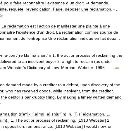
té
pour
faire
reconnaître
l
existence
d
un
droit
. ⇒
demande
,
inte
,
requête
,
revendication
.
Faire
,
déposer
une
réclamation
. «…
le
t
La
réclamation
est
l
action
de
manifester
une
plainte
à
une
onnaître
l
’
existence
d
’
un
droit
.
La
réclamation
comme
source
de
tionnement
de
l
’
entreprise
Une
réclamation
indique
en
fait
deux
…
·
ma
·
tion
/
ˌre
klə
mā
shən
/
n
1:
the
act
or
process
of
reclaiming
the
delivered
to
an
insolvent
buyer
2:
a
right
to
reclaim
(
as
under
iam
Webster
’
s
Dictionary
of
Law
.
Merriam
Webster
.
1996
…
Law
ten
demand
made
by
a
creditor
to
a
debtor
,
upon
discovery
of
the
or
,
who
has
received
goods
,
while
insolvent
,
from
the
creditor
,
the
debtor
s
bankruptcy
filing
.
By
making
a
timely
written
demand
y
la
*
ma
tion
(
r
[
e
^]
k
l
[.
a
]*
m
[=
a
]
sh
[
u
^]
n
),
n
. [
F
.
r
[
e
]
clamation
,
L
.
aim
}.]
1
.
The
act
or
process
of
reclaiming
. [
1913
Webster
]
2
.
in
opposition
;
remonstrance
. [
1913
Webster
]
I
would
now
,
on