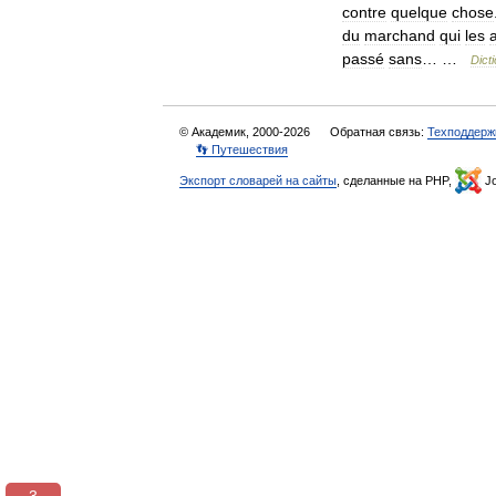
contre
quelque
chose
du
marchand
qui
les
passé
sans
… …
Dict
© Академик, 2000-2026
Обратная связь:
Техподдерж
👣 Путешествия
Экспорт словарей на сайты
, сделанные на PHP,
Jo