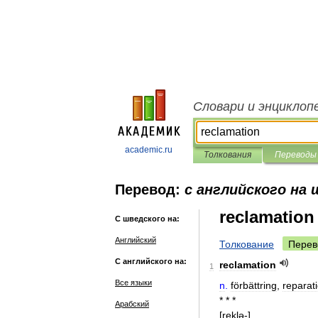
Словари и энциклоп
academic.ru
Толкования
Переводы
Перевод:
с английского на 
reclamation
С шведского на:
Английский
Толкование
Перев
С английского на:
reclamation
1
Все языки
n
.
förbättring
,
reparat
* * *
Арабский
[
reklə
-]