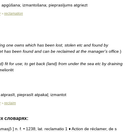
,
apgūšana
;
izmantošana
;
pieprasījums
atgriezt
y
reclamation
>
ing
one
owns
which
has
been
lost
,
stolen
etc
and
found
by
et
has
been
found
and
can
be
reclaimed
at
the
manager
'
s
office
.
)
d
)
fit
for
use
;
to
get
back
(
land
)
from
under
the
sea
etc
by
draining
meliorēt
;
atprasīt
,
pieprasīt
atpakaļ
;
izmantot
y
reclaim
>
их
словарях:
amasjɔ̃
]
n
.
f
. •
1238
;
lat
.
reclamatio
1
♦
Action
de
réclamer
,
de
s