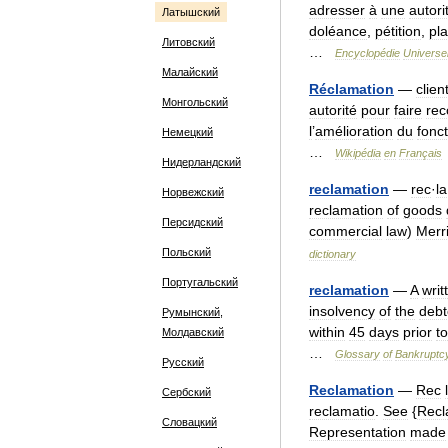
adresser
à
une
autori
Латышский
doléance
,
pétition
,
pla
Литовский
…
Encyclopédie
Universel
Малайский
Réclamation
—
clien
Монгольский
autorité
pour
faire
rec
l
’
amélioration
du
fonc
Немецкий
…
Wikipédia
en
Français
Нидерландский
reclamation
—
rec
·
la
Норвежский
reclamation
of
goods
Персидский
commercial
law
)
Merr
Польский
dictionary
Португальский
reclamation
—
A
writ
insolvency
of
the
debt
Румынский,
within
45
days
prior
to
Молдавский
…
Glossary
of
Bankruptc
Русский
Reclamation
—
Rec
Сербский
reclamatio
.
See
{
Recl
Словацкий
Representation
made