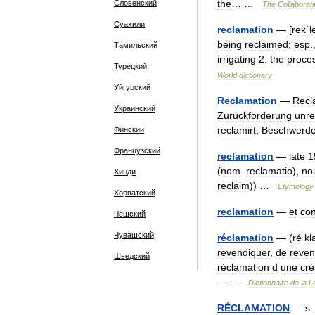
the
… …
Словенский
The
Collaborat
Суахили
reclamation
— [
rek΄l
being
reclaimed
;
esp
.
Тамильский
irrigating
2
.
the
proce
Турецкий
World
dictionary
Уйгурский
Reclamation
—
Recl
Украинский
Zurückforderung
unr
reclamirt
,
Beschwerd
Финский
Французский
reclamation
—
late
1
(
nom
.
reclamatio
),
no
Хинди
reclaim
)) …
Etymology
Хорватский
reclamation
—
et
con
Чешский
Чувашский
réclamation
— (
ré
kl
revendiquer
,
de
reven
Шведский
réclamation
d
une
cr
… …
Dictionnaire
de
la
L
RÉCLAMATION
—
s