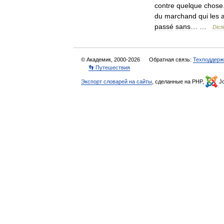
contre
quelque
chose
du
marchand
qui
les
passé
sans
… …
Dict
© Академик, 2000-2026
Обратная связь:
Техподдерж
👣 Путешествия
Экспорт словарей на сайты
, сделанные на PHP,
Jo