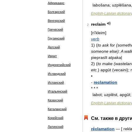
Африкаанс
labošana
;
uzplēšana
Болгарский
English
-
Latvian
dictionar
Венгерский
reclaim
2
Греческий
[
ri
'
kleim
]
Грузинский
verb
1
)
(
to
ask
for
(
someth
Датский
someone
else
)
:
A
wall
Иврит
pieprasīt
atpakaļ
2
)
(
to
make
(
wastelan
Индонезийский
etc
.
)
apgūt
(
vecaini
);
Исландский
•
-
reclamation
Испанский
* * *
Итальянский
labot
;
uzplēst
,
apgūt
Казахский
English
-
Latvian
dictionar
Каталанский
См
.
также
в
друг
Корейский
Латинский
réclamation
— [
rekl