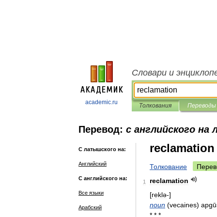
Словари и энциклоп
academic.ru
Толкования
Переводы
Перевод:
с английского на
reclamation
С латышского на:
Английский
Толкование
Перев
С английского на:
reclamation
1
Все языки
[
reklə
-]
noun
(
vecaines
)
apgū
Арабский
* * *