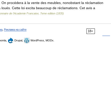
.
On
procédera
à
la
vente
des
meubles
,
nonobstant
la
réclamation
a
loués
.
Cette
loi
excita
beaucoup
de
réclamations
.
Cet
avis
a
ionnaire
de
l
'
Academie
Francaise
,
7eme
edition
(
1835
)
ка
,
Реклама на сайте
18+
omla,
Drupal,
WordPress, MODx.