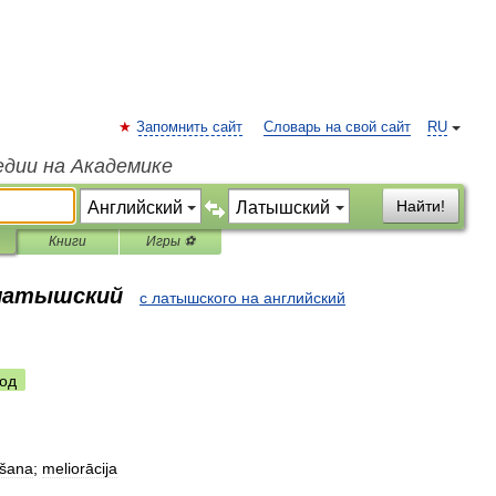
Запомнить сайт
Словарь на свой сайт
RU
едии на Академике
Найти!
Книги
Игры ⚽
 латышский
с латышского на английский
од
šana
;
meliorācija