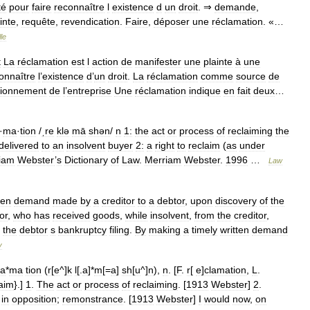
té
pour
faire
reconnaître
l
existence
d
un
droit
. ⇒
demande
,
inte
,
requête
,
revendication
.
Faire
,
déposer
une
réclamation
. «…
le
t
La
réclamation
est
l
action
de
manifester
une
plainte
à
une
onnaître
l
’
existence
d
’
un
droit
.
La
réclamation
comme
source
de
tionnement
de
l
’
entreprise
Une
réclamation
indique
en
fait
deux
…
·
ma
·
tion
/
ˌre
klə
mā
shən
/
n
1:
the
act
or
process
of
reclaiming
the
delivered
to
an
insolvent
buyer
2:
a
right
to
reclaim
(
as
under
iam
Webster
’
s
Dictionary
of
Law
.
Merriam
Webster
.
1996
…
Law
ten
demand
made
by
a
creditor
to
a
debtor
,
upon
discovery
of
the
or
,
who
has
received
goods
,
while
insolvent
,
from
the
creditor
,
the
debtor
s
bankruptcy
filing
.
By
making
a
timely
written
demand
y
la
*
ma
tion
(
r
[
e
^]
k
l
[.
a
]*
m
[=
a
]
sh
[
u
^]
n
),
n
. [
F
.
r
[
e
]
clamation
,
L
.
aim
}.]
1
.
The
act
or
process
of
reclaiming
. [
1913
Webster
]
2
.
in
opposition
;
remonstrance
. [
1913
Webster
]
I
would
now
,
on