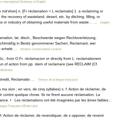
ive
International
Dictionary
of
English
ə
mā
′
shən
]
n
. [
Fr
réclamation
<
L
reclamatio
]
1
.
a
reclaiming
or
,
the
recovery
of
wasteland
,
desert
,
etc
.
by
ditching
,
filling
,
or
ss
or
industry
of
obtaining
useful
materials
from
waste
… …
English
amation
,
lat
.
dtsch
.,
Beschwerde
wegen
Rechtsverletzung
;
echtmäßig
in
Besitz
genommener
Sachen
;
Reclamant
,
wer
e
erhebt
…
Herders
Conversations
-
Lexikon
5c
.,
from
O
.
Fr
.
réclamacion
or
directly
from
L
.
reclamationem
un
of
action
from
pp
.
stem
of
reclamare
(
see
RECLAIM
(
Cf
.
dictionary
tredit
,
Reclamatio
…
Thresor
de
la
langue
françoyse
a
ma
sion
;
en
vers
,
de
cinq
syllabes
)
s
.
f
.
Action
de
réclamer
,
de
ir
contre
quelque
chose
.
Ils
ne
firent
aucune
réclamation
.
La
éance
. •
Les
réclamations
ont
été
imaginées
par
les
âmes
faibles
;
angue
Française
d
'
Émile
Littré
.
f
.
Action
de
réclamer
,
de
revendiquer
,
de
s
opposer
,
de
revenir