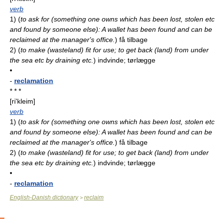
verb
1)
(
to ask for (something one owns which has been lost, stolen etc
and found by someone else): A wallet has been found and can be
reclaimed at the manager's office.
)
få tilbage
2)
(
to make (wasteland) fit for use; to get back (land) from under
the sea etc by draining etc.
)
indvinde; tørlægge
•
-
reclamation
* * *
[ri'kleim]
verb
1)
(
to ask for (something one owns which has been lost, stolen etc
and found by someone else): A wallet has been found and can be
reclaimed at the manager's office.
)
få tilbage
2)
(
to make (wasteland) fit for use; to get back (land) from under
the sea etc by draining etc.
)
indvinde; tørlægge
•
-
reclamation
English-Danish dictionary
reclaim
>