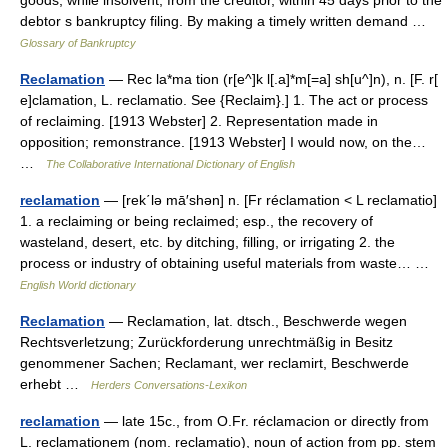
goods, while insolvent, from the creditor, within 45 days prior to the
debtor s bankruptcy filing. By making a timely written demand …
Glossary of Bankruptcy
Reclamation
— Rec la*ma tion (r[e^]k l[.a]*m[=a] sh[u^]n), n. [F. r[
e]clamation, L. reclamatio. See {Reclaim}.] 1. The act or process
of reclaiming. [1913 Webster] 2. Representation made in
opposition; remonstrance. [1913 Webster] I would now, on the…
…
The Collaborative International Dictionary of English
reclamation
— [rek΄lə mā′shən] n. [Fr réclamation < L reclamatio]
1. a reclaiming or being reclaimed; esp., the recovery of
wasteland, desert, etc. by ditching, filling, or irrigating 2. the
process or industry of obtaining useful materials from waste… …
English World dictionary
Reclamation
— Reclamation, lat. dtsch., Beschwerde wegen
Rechtsverletzung; Zurückforderung unrechtmäßig in Besitz
genommener Sachen; Reclamant, wer reclamirt, Beschwerde
erhebt …
Herders Conversations-Lexikon
reclamation
— late 15c., from O.Fr. réclamacion or directly from
L. reclamationem (nom. reclamatio), noun of action from pp. stem