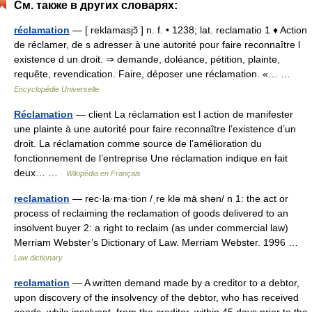
См. также в других словарях:
réclamation
— [ reklamasjɔ̃ ] n. f. • 1238; lat. reclamatio 1 ♦ Action
de réclamer, de s adresser à une autorité pour faire reconnaître l
existence d un droit. ⇒ demande, doléance, pétition, plainte,
requête, revendication. Faire, déposer une réclamation. «… …
Encyclopédie Universelle
Réclamation
— client La réclamation est l action de manifester
une plainte à une autorité pour faire reconnaître l’existence d’un
droit. La réclamation comme source de l’amélioration du
fonctionnement de l’entreprise Une réclamation indique en fait
deux… …
Wikipédia en Français
reclamation
— rec·la·ma·tion /ˌre klə mā shən/ n 1: the act or
process of reclaiming the reclamation of goods delivered to an
insolvent buyer 2: a right to reclaim (as under commercial law)
Merriam Webster’s Dictionary of Law. Merriam Webster. 1996 …
Law dictionary
reclamation
— A written demand made by a creditor to a debtor,
upon discovery of the insolvency of the debtor, who has received