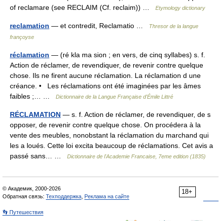
of reclamare (see RECLAIM (Cf. reclaim)) …
Etymology dictionary
reclamation
— et contredit, Reclamatio …
Thresor de la langue
françoyse
réclamation
— (ré kla ma sion ; en vers, de cinq syllabes) s. f.
Action de réclamer, de revendiquer, de revenir contre quelque
chose. Ils ne firent aucune réclamation. La réclamation d une
créance. • Les réclamations ont été imaginées par les âmes
faibles ;… …
Dictionnaire de la Langue Française d'Émile Littré
RÉCLAMATION
— s. f. Action de réclamer, de revendiquer, de s
opposer, de revenir contre quelque chose. On procédera à la
vente des meubles, nonobstant la réclamation du marchand qui
les a loués. Cette loi excita beaucoup de réclamations. Cet avis a
passé sans… …
Dictionnaire de l'Academie Francaise, 7eme edition (1835)
© Академик, 2000-2026
18+
Обратная связь:
Техподдержка
,
Реклама на сайте
👣 Путешествия