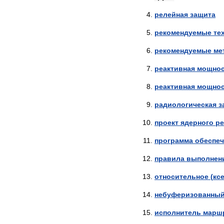
релейная
защита
рекомендуемые
те
рекомендуемые
ме
реактивная
мощнос
реактивная
мощнос
радиологическая
з
проект
ядерного
ре
программа
обеспеч
правила
выполнен
относительное
(
кс
небуферизованны
исполнитель
марш