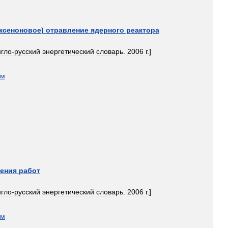
ксеноновое
)
отравление
ядерного
реактора
нгло
-
русский
энергетический
словарь
.
2006
г
.]
ом
ения
работ
нгло
-
русский
энергетический
словарь
.
2006
г
.]
ом