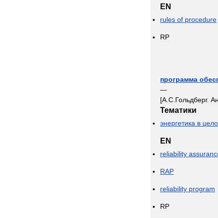
EN
rules
of
procedure
RP
программа
обес
—
[
А
.
С
.
Гольдберг
.
А
Тематики
энергетика
в
цел
EN
reliability
assuranc
RAP
reliability
program
RP