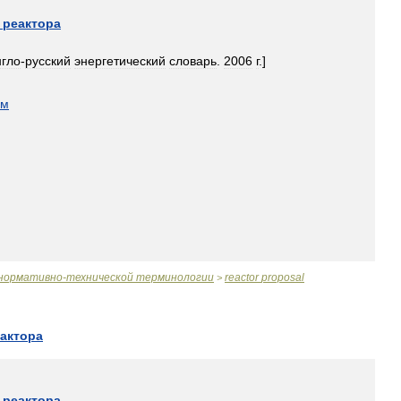
реактора
нгло
-
русский
энергетический
словарь
.
2006
г
.]
ом
нормативно
-
технической
терминологии
reactor
proposal
>
актора
реактора