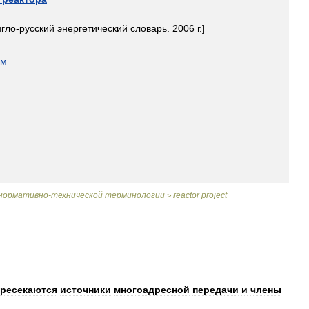
нгло
-
русский
энергетический
словарь
.
2006
г
.]
ом
нормативно
-
технической
терминологии
reactor
project
>
ересекаются
источники
многоадресной
передачи
и
члены