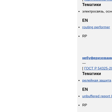
Тематики
электросвязь
,
осн
EN
routing
performer
RP
небуферизован
—
[
ГОСТ
Р
54325
-
2
Тематики
релейная
защита
EN
unbuffered
report
RP