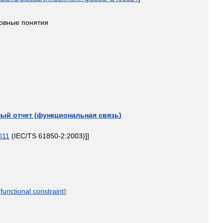
овные
понятия
ный
отчет
(
функциональная
связь
)
011
(
IEC
/
TS
61850
-
2:2003
)]]
(
functional
constraint
)