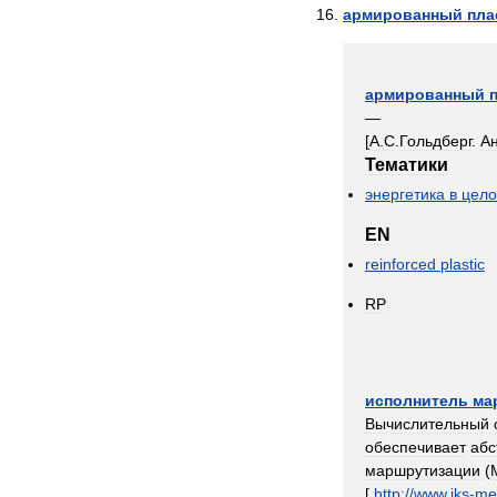
армированный
пла
армированный
—
[
А
.
С
.
Гольдберг
.
А
Тематики
энергетика
в
цел
EN
reinforced
plastic
RP
исполнитель
ма
Вычислительный
обеспечивает
абс
маршрутизации
(
[
http:
//
www
.
iks
-
me