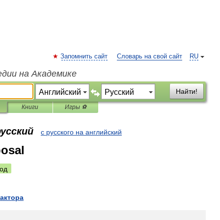
Запомнить сайт
Словарь на свой сайт
RU
едии на Академике
Найти!
Книги
Игры ⚽
русский
с русского на английский
posal
од
актора