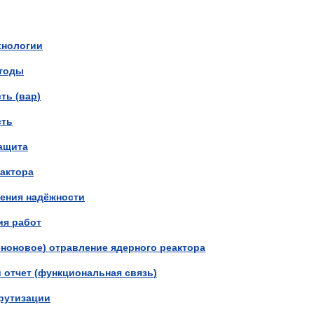
хнологии
тоды
ть
(
вар
)
ть
ащита
актора
ения
надёжности
ия
работ
еноновое
)
отравление
ядерного
реактора
й
отчет
(
функциональная
связь
)
рутизации