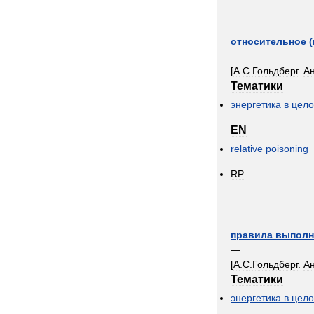
относительное
(
—
[
А
.
С
.
Гольдберг
.
А
Тематики
энергетика
в
цел
EN
relative
poisoning
RP
правила
выполн
—
[
А
.
С
.
Гольдберг
.
А
Тематики
энергетика
в
цел