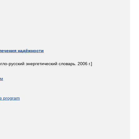
печения
надёжности
нгло
-
русский
энергетический
словарь
.
2006
г
.]
ом
e
program