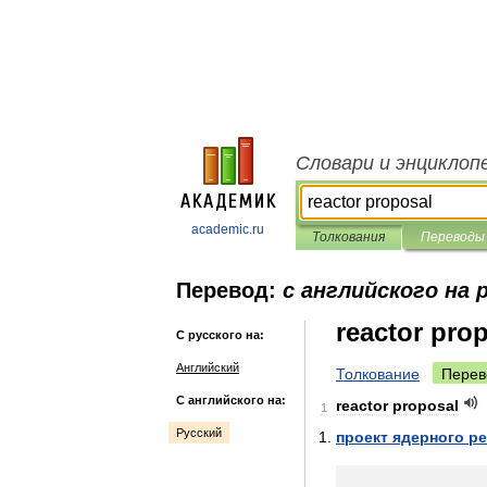
Словари и энциклоп
academic.ru
Толкования
Переводы
Перевод:
с английского на 
reactor pro
С русского на:
Английский
Толкование
Перев
С английского на:
reactor
proposal
1
Русский
проект
ядерного
ре