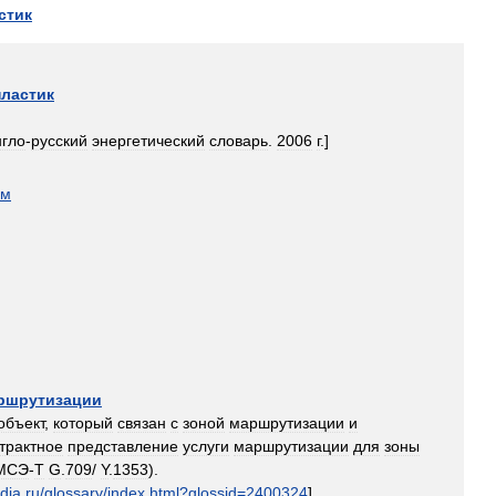
стик
пластик
нгло
-
русский
энергетический
словарь
.
2006
г
.]
ом
ршрутизации
объект
,
который
связан
с
зоной
маршрутизации
и
трактное
представление
услуги
маршрутизации
для
зоны
МСЭ
-
T
G
.
709
/
Y
.
1353
).
dia
.
ru
/
glossary
/
index
.
html
?
glossid
=
2400324
]