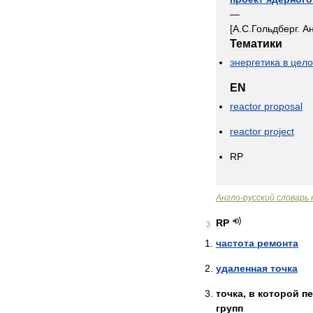
—
[
А
.
С
.
Гольдберг
.
А
Тематики
энергетика
в
цел
EN
reactor
proposal
reactor
project
RP
Англо
-
русский
словарь
RP
3
частота
ремонта
удаленная
точка
точка
,
в
которой
п
групп