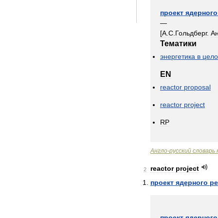
проект
ядерного
—
[
А
.
С
.
Гольдберг
.
А
Тематики
энергетика
в
цел
EN
reactor
proposal
reactor
project
RP
Англо
-
русский
словарь
reactor
project
2
проект
ядерного
ре
проект
ядерного