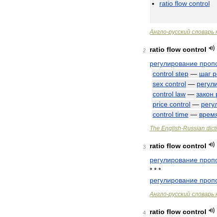
ratio
flow
control
Англо
-
русский
словарь
ratio
flow
control
2
регулирование
проп
control
step
—
шаг
р
sex
control
—
регул
control
law
—
закон
price
control
—
регу
control
time
—
врем
The
English
-
Russian
dict
ratio
flow
control
3
регулирование
проп
* * *
регулирование
проп
Англо
-
русский
словарь
ratio
flow
control
4