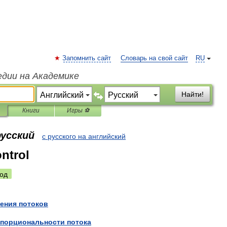
Запомнить сайт
Словарь на свой сайт
RU
едии на Академике
Найти!
Книги
Игры ⚽
русский
с русского на английский
ontrol
од
ения
потоков
порциональности
потока