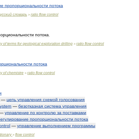
ие
пропорциональности
потока
усский
словарь
ratio
flow
control
>
порциональности
потока
.
ry
of
terms
for
geological
exploration
drilling
ratio
flow
control
>
орциональности
потока
ry
of
chemistre
ratio
flow
control
>
и
—
цепь
управления
схемой
голосования
ystem
—
безотказная
система
управления
—
управление
по
контролю
за
поставками
регулирование
пропорциональности
потока
ontrol
—
управление
выполнением
программы
tionary
flow
control
>