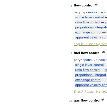
flow
control
8
регулирование
расх
single
lever
control
ratio
flow
control
—
proportional
-
integral
-
exchange
control
—
apparent
velocity
con
English
-
Russian
big
medi
fuel
flow
control
9
регулирование
расх
single
lever
control
ratio
flow
control
—
proportional
-
integral
-
exchange
control
—
apparent
velocity
con
English
-
Russian
big
medi
gas
flow
control
10