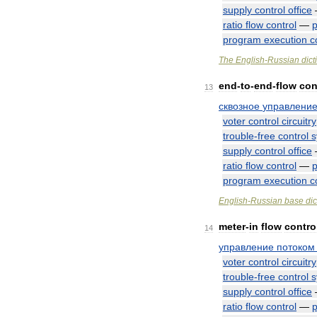
supply
control
office
ratio
flow
control
—
program
execution
c
The
English
-
Russian
dict
end
-
to
-
end
-
flow
con
13
сквозное
управлени
voter
control
circuitry
trouble
-
free
control
s
supply
control
office
ratio
flow
control
—
program
execution
c
English
-
Russian
base
dic
meter
-
in
flow
contro
14
управление
потоком
voter
control
circuitry
trouble
-
free
control
s
supply
control
office
ratio
flow
control
—