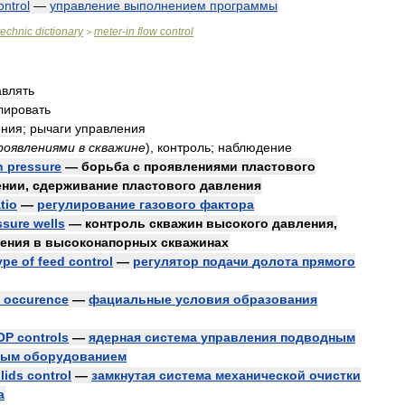
ontrol
—
управление
выполнением
программы
technic
dictionary
meter
-
in
flow
control
>
авлять
лировать
ения
;
рычаги
управления
роявлениями
в
скважине
)
,
контроль
;
наблюдение
n
pressure
—
борьба
с
проявлениями
пластового
ении
,
сдерживание
пластового
давления
atio
—
регулирование
газового
фактора
ssure
wells
—
контроль
скважин
высокого
давления
,
ения
в
высоконапорных
скважинах
ype
of
feed
control
—
регулятор
подачи
долота
прямого
occurence
—
фациальные
условия
образования
OP
controls
—
ядерная
система
управления
подводным
вым
оборудованием
lids
control
—
замкнутая
система
механической
очистки
а