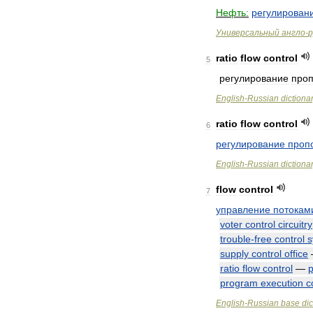
Нефть:
регулирован
Универсальный
англо
-
р
ratio
flow
control
5
регулирование
про
English
-
Russian
dictiona
ratio
flow
control
6
регулирование
проп
English
-
Russian
dictiona
flow
control
7
управление
потокам
voter
control
circuitry
trouble
-
free
control
s
supply
control
office
ratio
flow
control
—
program
execution
c
English
-
Russian
base
dic