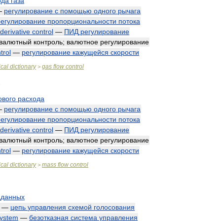
ода
газа
—
регулирование
с
помощью
одного
рычага
регулирование
пропорциональности
потока
derivative
control
—
ПИД
регулирование
валютный
контроль
;
валютное
регулирование
trol
—
регулирование
кажущейся
скорости
cal
dictionary
gas
flow
control
>
ового
расхода
—
регулирование
с
помощью
одного
рычага
регулирование
пропорциональности
потока
derivative
control
—
ПИД
регулирование
валютный
контроль
;
валютное
регулирование
trol
—
регулирование
кажущейся
скорости
cal
dictionary
mass
flow
control
>
данных
—
цепь
управления
схемой
голосования
ystem
—
безотказная
система
управления