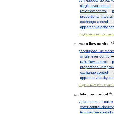
регулирование
расх
single
lever
control
ratio
flow
control
—
proportional
-
integral
-
exchange
control
—
apparent
velocity
con
English
-
Russian
big
medi
mass
flow
control
11
регулирование
масс
single
lever
control
ratio
flow
control
—
proportional
-
integral
-
exchange
control
—
apparent
velocity
con
English
-
Russian
big
medi
data
flow
control
12
управление
потоком
voter
control
circuitry
trouble
-
free
control
s