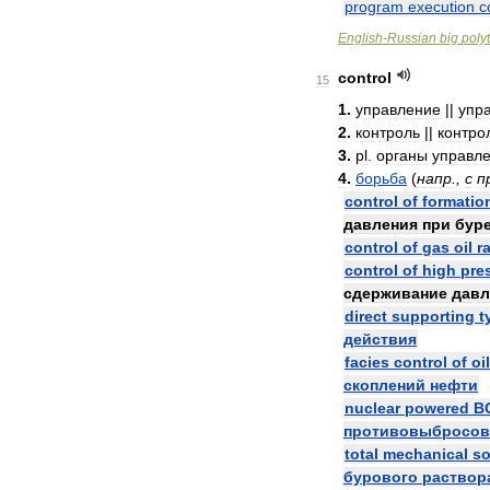
program
execution
c
English
-
Russian
big
poly
control
15
1
.
управление
||
упр
2
.
контроль
||
контро
3
.
pl
.
органы
управл
4
.
борьба
(
напр
.,
с
п
control
of
formatio
давления
при
бур
control
of
gas
oil
r
control
of
high
pre
сдерживание
давл
direct
supporting
t
действия
facies
control
of
oil
скоплений
нефти
nuclear
powered
B
противовыбросо
total
mechanical
so
бурового
раствор