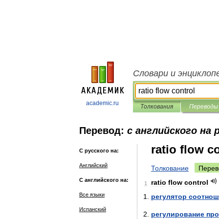
Словари и энциклоп
academic.ru
Толкования
Переводы
Перевод:
с английского на 
ratio flow c
С русского на:
Английский
Толкование
Перев
С английского на:
ratio
flow
control
1
Все языки
регулятор
соотнош
Испанский
регулирование
про