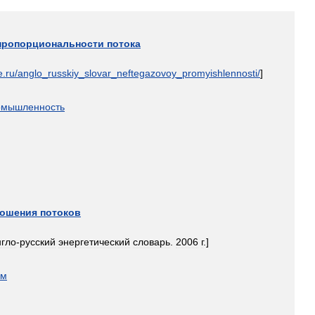
пропорциональности
потока
e
.
ru
/
anglo
_
russkiy
_
slovar
_
neftegazovoy
_
promyishlennosti
/
]
омышленность
ношения
потоков
нгло
-
русский
энергетический
словарь
.
2006
г
.]
ом