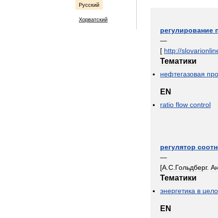
Русский
Хорватский
регулирование
—
[
http:
//
slovarionlin
Тематики
нефтегазовая
пр
EN
ratio
flow
control
регулятор
соот
—
[
А
.
С
.
Гольдберг
.
А
Тематики
энергетика
в
цел
EN