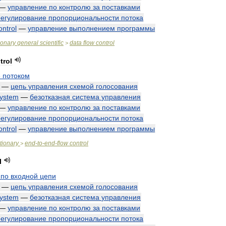
—
управление
по
контролю
за
поставками
регулирование
пропорциональности
потока
ontrol
—
управление
выполнением
программы
ionary
general
scientific
data
flow
control
>
trol
е
потоком
—
цепь
управления
схемой
голосования
ystem
—
безотказная
система
управления
—
управление
по
контролю
за
поставками
регулирование
пропорциональности
потока
ontrol
—
управление
выполнением
программы
tionary
end
-
to
-
end
-
flow
control
>
l
по
входной
цепи
—
цепь
управления
схемой
голосования
ystem
—
безотказная
система
управления
—
управление
по
контролю
за
поставками
регулирование
пропорциональности
потока