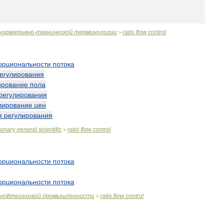
нормативно
-
технической
терминологии
ratio
flow
control
>
орциональности
потока
егулирования
ирование
пола
регулирования
лирование
цен
я
регулирования
ionary
general
scientific
ratio
flow
control
>
орциональности
потока
орциональности
потока
нефтегазовой
промышленности
ratio
flow
control
>