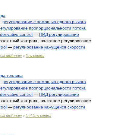
ода
—
регулирование
с
помощью
одного
рычага
регулирование
пропорциональности
потока
derivative
control
—
ПИД
регулирование
валютный
контроль
;
валютное
регулирование
trol
—
регулирование
кажущейся
скорости
cal
dictionary
flow
control
>
ода
топлива
—
регулирование
с
помощью
одного
рычага
регулирование
пропорциональности
потока
derivative
control
—
ПИД
регулирование
валютный
контроль
;
валютное
регулирование
trol
—
регулирование
кажущейся
скорости
cal
dictionary
fuel
flow
control
>