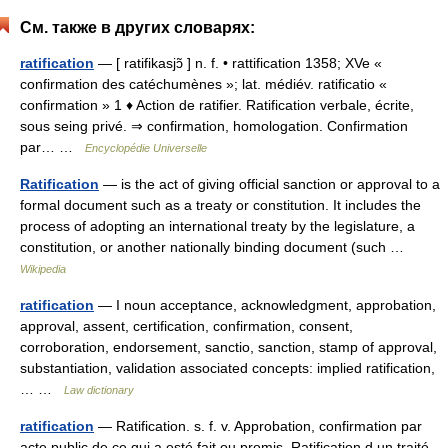
См. также в других словарях:
ratification
— [ ratifikasjɔ̃ ] n. f. • rattification 1358; XVe «
confirmation des catéchumènes »; lat. médiév. ratificatio «
confirmation » 1 ♦ Action de ratifier. Ratification verbale, écrite,
sous seing privé. ⇒ confirmation, homologation. Confirmation
par… …
Encyclopédie Universelle
Ratification
— is the act of giving official sanction or approval to a
formal document such as a treaty or constitution. It includes the
process of adopting an international treaty by the legislature, a
constitution, or another nationally binding document (such …
Wikipedia
ratification
— I noun acceptance, acknowledgment, approbation,
approval, assent, certification, confirmation, consent,
corroboration, endorsement, sanctio, sanction, stamp of approval,
substantiation, validation associated concepts: implied ratification,
… …
Law dictionary
ratification
— Ratification. s. f. v. Approbation, confirmation par
acte public de ce qui a esté fait ou promis. Ratification d un traité.