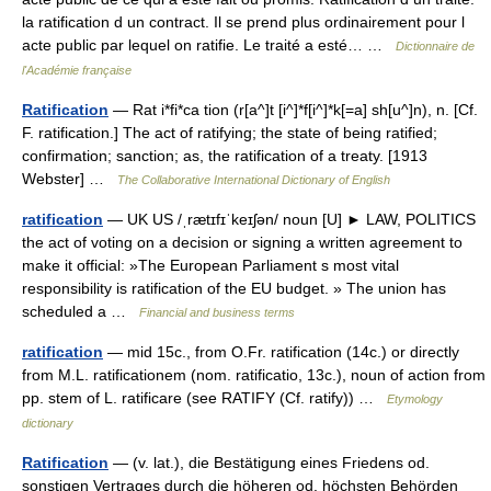
la ratification d un contract. Il se prend plus ordinairement pour l
acte public par lequel on ratifie. Le traité a esté… …
Dictionnaire de
l'Académie française
Ratification
— Rat i*fi*ca tion (r[a^]t [i^]*f[i^]*k[=a] sh[u^]n), n. [Cf.
F. ratification.] The act of ratifying; the state of being ratified;
confirmation; sanction; as, the ratification of a treaty. [1913
Webster] …
The Collaborative International Dictionary of English
ratification
— UK US /ˌrætɪfɪˈkeɪʃən/ noun [U] ► LAW, POLITICS
the act of voting on a decision or signing a written agreement to
make it official: »The European Parliament s most vital
responsibility is ratification of the EU budget. » The union has
scheduled a …
Financial and business terms
ratification
— mid 15c., from O.Fr. ratification (14c.) or directly
from M.L. ratificationem (nom. ratificatio, 13c.), noun of action from
pp. stem of L. ratificare (see RATIFY (Cf. ratify)) …
Etymology
dictionary
Ratification
— (v. lat.), die Bestätigung eines Friedens od.
sonstigen Vertrages durch die höheren od. höchsten Behörden