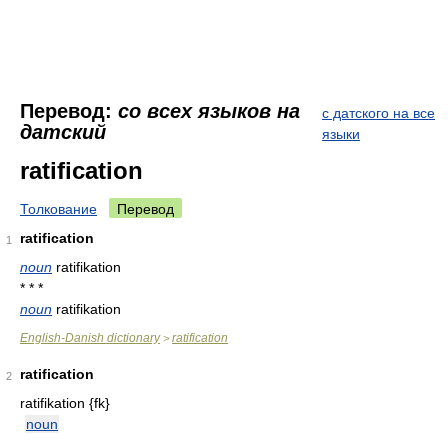
Перевод:
со всех языков на
с датского на все
датский
языки
ratification
Толкование
Перевод
ratification
1
noun
ratifikation
* * *
noun
ratifikation
English-Danish dictionary
ratification
>
ratification
2
ratifikation {fk}
noun