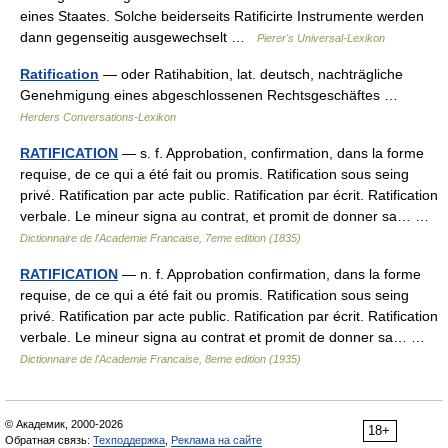
eines Staates. Solche beiderseits Ratificirte Instrumente werden
dann gegenseitig ausgewechselt …
Pierer's Universal-Lexikon
Ratification
— oder Ratihabition, lat. deutsch, nachträgliche
Genehmigung eines abgeschlossenen Rechtsgeschäftes …
Herders Conversations-Lexikon
RATIFICATION
— s. f. Approbation, confirmation, dans la forme
requise, de ce qui a été fait ou promis. Ratification sous seing
privé. Ratification par acte public. Ratification par écrit. Ratification
verbale. Le mineur signa au contrat, et promit de donner sa… …
Dictionnaire de l'Academie Francaise, 7eme edition (1835)
RATIFICATION
— n. f. Approbation confirmation, dans la forme
requise, de ce qui a été fait ou promis. Ratification sous seing
privé. Ratification par acte public. Ratification par écrit. Ratification
verbale. Le mineur signa au contrat et promit de donner sa… …
Dictionnaire de l'Academie Francaise, 8eme edition (1935)
© Академик, 2000-2026
18+
Обратная связь:
Техподдержка
,
Реклама на сайте