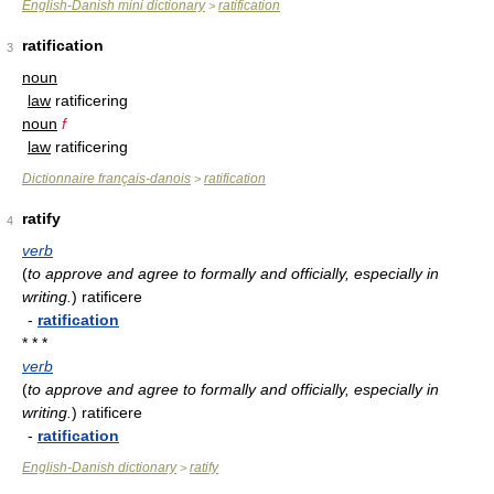
English-Danish mini dictionary
ratification
>
ratification
3
noun
law
ratificering
noun
f
law
ratificering
Dictionnaire français-danois
ratification
>
ratify
4
verb
(
to approve and agree to formally and officially, especially in
writing.
)
ratificere
-
ratification
* * *
verb
(
to approve and agree to formally and officially, especially in
writing.
)
ratificere
-
ratification
English-Danish dictionary
ratify
>