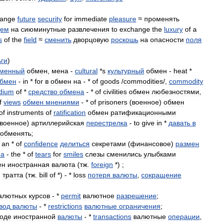
ange
future
security
for
immediate
pleasure
≈
променять
щем
на
сиюминутные
развлечения
to
exchange
the
luxury
of
a
s
of
the
field
≈
сменить
дворцовую
роскошь
на
опасности
поля
ьги
)
менный
обмен
,
мена
-
cultural
*
s
культурный
обмен
-
heat
*
обмен
-
in
*
for
в
обмен
на
- *
of
goods
/
commodities
/,
commodity
dium
of
*
средство
обмена
- *
of
civilities
обмен
любезностями
,
f
views
обмен
мнениями
- *
of
prisoners
(
военное
)
обмен
of
instruments
of
ratification
обмен
ратификационными
военное
)
артиллерийская
перестрелка
-
to
give
in
*
давать
в
обменять
;
an
*
of
confidence
делиться
секретами
(
финансовое
)
размен
на
-
the
*
of
tears
for
smiles
слезы
сменились
улыбками
ен
иностранная
валюта
(
тж
.
foreign
*) ;
,
тратта
(
тж
.
bill
of
*) - *
loss
потеря
валюты
,
сокращение
алютных
курсов
- *
permit
валютное
разрешение
;
вод
валюты
- *
restrictions
валютные
ограничения
;
оде
иностранной
валюты
- *
transactions
валютные
операции
,