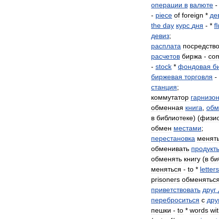
операции
в
валюте
-
piece
of
foreign
*
де
the
day
курс
дня
- *
f
девиз
;
расплата
посредств
расчетов
биржа
-
co
-
stock
*
фондовая
б
биржевая
торговля
-
станция
;
коммутатор
гарнизо
обменная
книга
,
обм
в
библиотеке
) (
физио
обмен
местами
;
перестановка
менят
обменивать
продукт
обменять
книгу
(
в
би
меняться
-
to
*
letters
prisoners
обменятьс
приветствовать
друг
переброситься
с
дру
пешки
-
to
*
words
wi