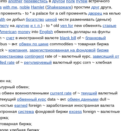
into
another
перевестись
в
другой
полк
путем
встречного
s
with
me
,
noble
Hamlet
(
Shakespeare
)
простим
друг
друга
,
променять
-
to
*
a
palace
for
a
cell
променять
дворец
на
келью
lth
он
добыл
богатство
ценой
чести
разменивать
(
деньги
)
люту
на
другую
и
т
.
п
.
) -
to
*
old
yen
for
new
обменять
старые
American
money
into
English
обменять
доллары
на
фунты
n
~
счет
в
иностранной
валюте
blank
bill
of
~
бланковый
bus
~
вчт
.
обмен
по
шине
commodities
~
товарная
биржа
ck
~
компания
,
зарегистрированная
на
фондовой
бирже
ерестановка
contingent
rate
of
~
валютный
курс
,
зависящий
от
lled
rate
of
~
регулируемый
валютный
курс
corn
~
хлебная
ен
на
;
ьтурный
обмен
;
s
обмен
военнопленными
current
rate
of
~
текущий
валютный
текущий
обменный
курс
data
~
вчт
.
обмен
данными
dull
~
вностью
earned
foreign
~
заработанная
иностранная
валюта
ктронная
система
фондовой
биржи
excess
foreign
~
валютные
иржа
;
товарная
биржа
;
ange
хлебная
биржа
;