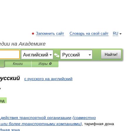
Запомнить сайт
Словарь на свой сайт
RU
едии на Академике
Найти!
Книги
Игры ⚽
русский
с русского на английский
y
од
действия
транспортной
организации
(
совместно
или
более
транспортными
компаниями
)
,
тарифная
дона
ифная
зона