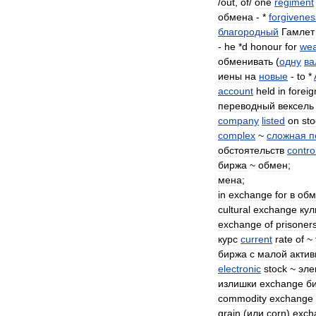
/
out
,
of
/
one
regiment
обмена
- *
forgivenes
благородный
Гамлет
-
he
*
d
honour
for
wea
обменивать
(
одну
ва
иены
на
новые
-
to
*
account
held
in
foreig
переводный
вексель
company
listed
on
sto
complex
~
сложная
п
обстоятельств
contro
биржа
~
обмен
;
мена
;
in
exchange
for
в
обм
cultural
exchange
кул
exchange
of
prisoner
курс
current
rate
of
~
биржа
с
малой
акти
electronic
stock
~
эле
излишки
exchange
б
commodity
exchange
grain
(
или
corn
)
exch