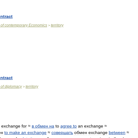
ntract
of
contemporary
Economics
territory
>
ntract
of
diplomacy
territory
>
exchange
for
≈
в
обмен
на
to
agree
to
an
exchange
≈
ен
to
make
an
exchange
≈
совершать
обмен
exchange
between
≈