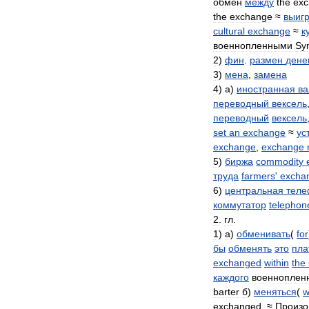
обмен
между
the
ex
the
exchange
≈
выигр
cultural
exchange
≈
к
военнопленными
Sy
2
)
фин
.
размен
дене
3
)
мена
,
замена
4
)
а
)
иностранная
ва
переводный
вексель
переводный
вексель
set
an
exchange
≈
ус
exchange
,
exchange
5
)
биржа
commodity
труда
farmers
'
excha
6
)
центральная
теле
коммутатор
telephon
2
.
гл
.
1
)
а
)
обменивать
(
for
бы
обменять
это
пла
exchanged
within
the
каждого
военноплен
barter
б
)
меняться
(
w
exchanged
. ≈
Произ