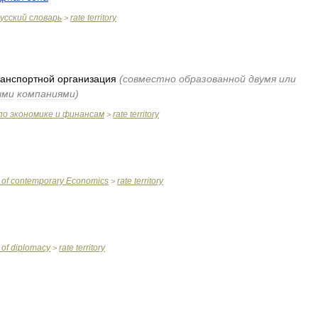
усский
словарь
rate
territory
>
ранспортной
организация
(
совместно
образованной
двумя
или
ыми
компаниями
)
по
экономике
и
финансам
rate
territory
>
of
contemporary
Economics
rate
territory
>
of
diplomacy
rate
territory
>