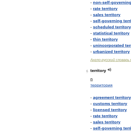
-
non
-
self
-
governin
-
rate
territory
-
sales
territory
-
self
-
governing
terr
-
scheduled
territor
-
statistical
territory
-
thin
territory
-
unincorporated
ter
-
urbanized
territory
Англо
-
русский
словарь
territory
6
n
территория
-
agreement
territory
-
customs
territory
-
licensed
territory
-
rate
territory
-
sales
territory
-
self
-
governing
terr