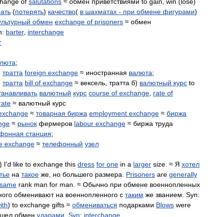
change
of
salutations
≈
обмен
приветствиями
to
gain
,
win
(
lose
)
ать
(
потерять
)
качество
(
в
шахматах
-
при
обмене
фигурами
)
ультурный
обмен
exchange
of
prisoners
≈
обмен
n:
barter
,
interchange
г
люта
;
,
тратта
foreign
exchange
≈
иностранная
валюта
;
,
тратта
bill
of
exchange
≈
вексель
,
тратта
б
)
валютный
курс
to
танавливать
валютный
курс
course
of
exchange
,
rate
of
rate
≈
валютный
курс
exchange
≈
товарная
биржа
employment
exchange
≈
биржа
nge
≈
рынок
фермеров
labour
exchange
≈
биржа
труда
фонная
станция
;
e
exchange
≈
телефонный
узел
)
I
'
d
like
to
exchange
this
dress
for
one
in
a
larger
size
. ≈
Я
хотел
тье
на
такое
же
,
но
большего
размера
.
Prisoners
are
generally
same
rank
man
for
man
. ≈
Обычно
при
обмене
военнопленных
ного
обменивают
на
военнопленного
с
таким
же
званием
.
Syn:
ith
)
to
exchange
gifts
≈
обмениваться
подарками
Blows
were
ошел
обмен
ударами
.
Syn
:
interchange