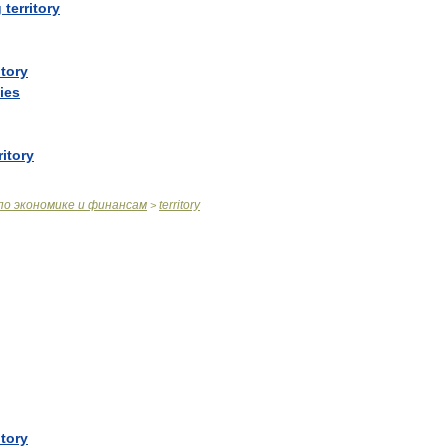
g
territory
itory
yies
ritory
по
экономике
и
финансам
territory
>
itory