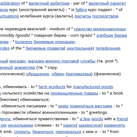
-
arbitration
of
*
валютный
арбитраж
-
par
of
*
валютный
паритет
виза
курс
(
иностранной
валюты
) - *
is
falling
курс
падает
- *
of
luctuations
колебания
курса
(
валюты
)
расчеты
посредством
ом
переводов
векселей
-
medium
of
*
средство
международных
mmodity
/
goods
/ *
товарная
биржа
-
corn
/
grain
/ *
хлебная
биржа
иржа
- *
business
биржевые
операции
;
rules
of
the
*
биржевые
правила
(
центральная
)
телефонная
нный
магазин
,
магазин
военно
-
торговой
службы
(
тж
.
post
*)
енный
экземпляр
(
тж
. *
copy
;
логическое
)
обращение
,
обмен
(
математика
) (
физическое
)
ь
,
обменивать
-
to
*
farm
products
for
manufactured
goods
ы
сельского
хозяйства
на
промышленные
товары
-
to
*
a
book
блиотеке
)
обмениваться
;
обменяться
письмами
-
to
*
seats
поменяться
местами
-
to
*
я
/
произвести
обмен
/
военнопленными
-
to
*
greetings
друга
,
обменяться
приветствиями
-
to
*
a
few
words
with
a
friend
гом
несколькими
словами
-
to
*
pawns
(
шахматное
)
разменять
th
smb
.
спорить
,
браниться
,
препираться
с
кем
-
л
. -
to
*
from