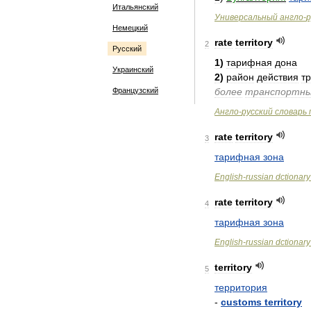
Итальянский
Универсальный
англо
-
р
Немецкий
rate
territory
2
Русский
1
)
тарифная
дона
Украинский
2
)
район
действия
т
Французский
более
транспортн
Англо
-
русский
словарь
rate
territory
3
тарифная
зона
English
-
russian
dctionary
rate
territory
4
тарифная
зона
English
-
russian
dctionary
territory
5
территория
-
customs
territory