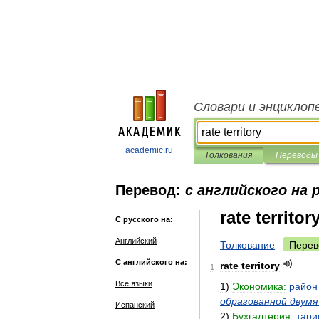
Словари и энциклоп
academic.ru
Толкования
Переводы
Перевод:
с английского на 
rate territor
С русского на:
Английский
Толкование
Перев
С английского на:
rate
territory
1
Все языки
1
)
Экономика:
район
образованной
двумя
Испанский
2
)
Бухгалтерия:
тар