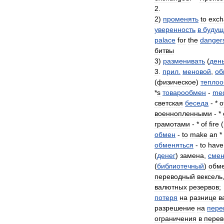
2
.
2
)
променять
to
exch
уверенность
в
буду
palace
for
the
danger
битвы
3
)
разменивать
(
ден
3
.
прил
.
меновой
,
об
(
физическое
)
тепло
*
s
товарообмен
-
me
светская
беседа
- *
o
военнопленными
- *
грамотами
- *
of
fire
(
обмен
-
to
make
an
*
обменяться
-
to
have
(
денег
)
замена
,
сме
(
библиотечный
)
обм
переводный
вексель
валютных
резервов
;
потеря
на
разнице
в
разрешение
на
пере
ограничения
в
перев