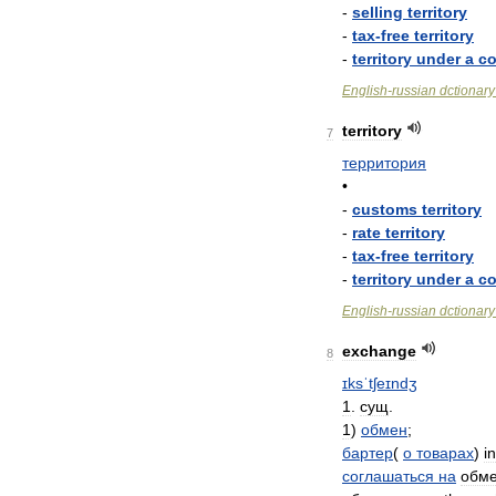
-
selling
territory
-
tax
-
free
territory
-
territory
under
a
co
English
-
russian
dctionary
territory
7
территория
•
-
customs
territory
-
rate
territory
-
tax
-
free
territory
-
territory
under
a
co
English
-
russian
dctionary
exchange
8
ɪksˈtʃeɪndʒ
1
.
сущ
.
1
)
обмен
;
бартер
(
о
товарах
)
in
соглашаться
на
обм